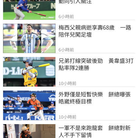
動向引人關注
6小時前
梅西父親病逝享壽68歲　一路
陪伴兒闖足壇
6小時前
兄弟打線突破後勁　黃韋盛3打
點率隊2連勝
10小時前
外野僅是短暫快樂　餅總曝張
皓崴終極目標
10小時前
一軍不是來跑龍套　餅總對新
人不手下留情