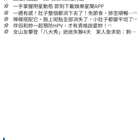
一手掌握明星動態 即刻下載娛樂星聞APP
一週有感！肚子整個都消下去了！免節食，排空順暢就
PR
夠
檸檬搭配它，臉上斑點全部消失了，小肚子都變平坦了
PR
伴侶和妳一起預防HPV，才有資格說愛妳！
PR
女山友攀登「八大秀」迷途失聯4天 家人急求助：剩我
媽還沒找到