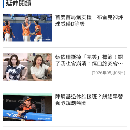
延伸閱讀
首度首局獲支援　布雷克卻評
球威僅D等級
蔡依珊撕掉「完美」標籤！認
了我也會崩潰：傷口終究會癒
合
(2026年08月08日)
陳鏞基退休誰接班？餅總早替
獅隊規劃藍圖