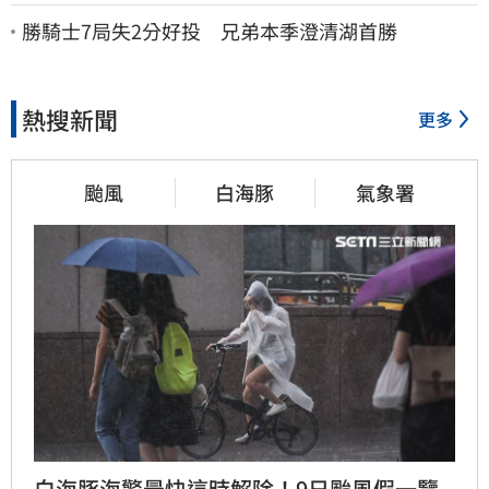
了：持續交涉聯繫
勝騎士7局失2分好投 兄弟本季澄清湖首勝
熱搜新聞
更多
颱風
白海豚
氣象署
白海豚海警最快這時解除！9日颱風假一覽