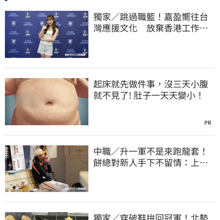
獨家／跳過職籃！嘉盈嚮往台
灣應援文化 放棄香港工作跨
海徵選mini追夢
起床就先做件事，沒三天小腹
就不見了! 肚子一天天變小！
PR
中職／升一軍不是來跑龍套！
餅總對新人手下不留情：上來
設法把先發擠掉
獨家／穿破鞋拚回冠軍！北勢