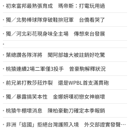
初來富邦最熟張育成 瑪帝斯：打電玩用過
獨／北勢棒球隊穿破鞋拚冠軍 台僑看哭了
獨／河北彩花現身味全主場 傳想來台發展
葉總讚各隊洋將 聞阿部雄大被註銷好吃驚
桃猿連續2場二軍僅3投手 曾豪駒解釋狀況
前兄弟打教莎菈炸裂 還是WPBL首支滿貫砲
獨／暴露搞笑本性 金娜妍嘆初戀女神崩壞
桃猿牛棚壞消息 陳柏豪動刀確定本季報銷
非洲「這國」拒絕台灣護照入境 外交部證實發聲