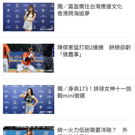
獨／嘉盈嚮往台灣應援文化　
香港跨海追夢
陳傑憲猛打助2連勝　餅總卻虧
「做蠢事」
獨／身高173！排球女神十一挑
戰mini徵選
統一火力低迷需要洋砲？　外