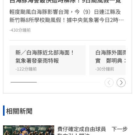
輕度颱風白海豚影響台灣，今（9）日連江縣及
新竹縣8所學校颱風假！據中央氣象署今日2時觀
測，白海豚中心位置在臺北東北東方3060公里之
-430分鐘前
海面上，以每小時4轉13公里速度，向西北西轉
北北西進行。其暴風圈已進入臺灣北部海面及東
北部海面，對臺灣北部海面及臺灣東北部海面構
新／白海豚近北部海面！
白海豚外圍雨帶
成威脅，預計白海豚強度有稍減弱且暴風圈有縮
氣象署發豪雨特報
實　鄭明典：別
小的趨勢，最快明日中午前解除海上颱風警報。
-122分鐘前
-30分鐘前
相關新聞
費仔確定成自由球員　下一步