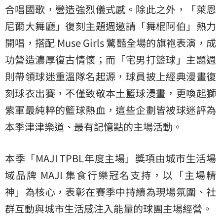
合唱國歌，營造強烈儀式感。除此之外，「萊恩
尼爾大舞廳」復刻主題週邀請「舞棍阿伯」熱力
開唱，搭配 Muse Girls 驚豔全場的旗袍表演，成
功營造濃厚復古情懷；而「宅男打籃球」主題週
則帶領球迷重溫隊名起源，球員披上經典漫畫復
刻球衣出賽，不僅致敬本土籃球漫畫，更喚起獅
紫軍最純粹的籃球熱血，這些企劃皆被球迷評為
本季津津樂道、最有記憶點的主場活動。
本季「MAJI TPBL年度主場」獎項由城市生活場
域品牌 MAJI 集食行樂冠名支持，以「主場精
神」為核心，表彰在賽季中持續為現場氛圍、社
群互動與城市生活感注入能量的球團主場經營。