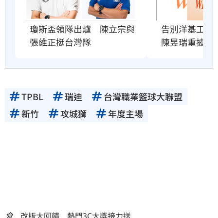
瓊斯盃領隊出爐　陳立宗與
告別洋基工程
張維正挺台灣隊
陳昱瑞重披戰
TPBL
瑞迪
台灣職業籃球大聯盟
新竹
攻城獅
年度主場
改版大回饋 熱門3C大獎接力送