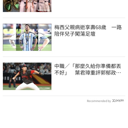
灣囡仔的韌性
梅西父親病逝享壽68歲 一路
陪伴兒子闖蕩足壇
中職／「那麼久給你準備都丟
不好」 葉君璋重評郭郁政對
獅表現
Recommended by