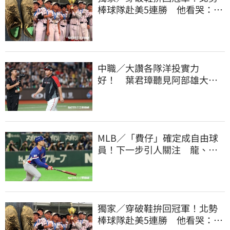
棒球隊赴美5連勝 他看哭：台
灣囡仔的韌性
中職／大讚各隊洋投實力
好！ 葉君璋聽見阿部雄大被
註銷好吃驚
MLB／「費仔」確定成自由球
員！下一步引人關注 龍、獅
都曾表態想網羅
獨家／穿破鞋拚回冠軍！北勢
棒球隊赴美5連勝 他看哭：台