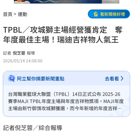
首頁
運動
看新聞換好禮
TPBL／攻城獅主場經營獲肯定 奪
年度最佳主場！瑞迪吉祥物人氣王
記者
倪芝蓉
報導
2026/05/14 14:08:00
阿立幫你摘要新聞重點
去看看
台灣職業籃球大聯盟（TPBL）14日正式公布 2025-26 
賽季MAJI TPBL年度主場與年度吉祥物獎項。MAJI年度
主場由新竹御嵿攻城獅獲選，而今年新增的年度吉祥物
獎項則由球團吉祥物「瑞迪」奪下雙料肯定，成為本季
場內外最具人氣代表之一。
記者倪芝蓉／綜合報導