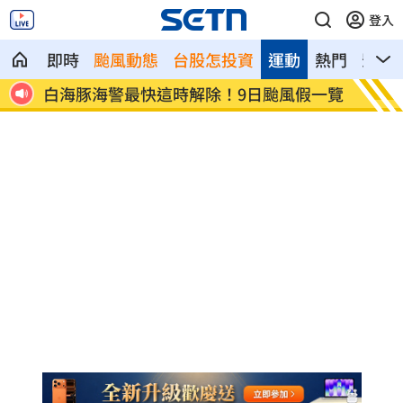
登入
即時
颱風動態
台股怎投資
運動
熱門
影音
白海豚海警最快這時解除！9日颱風假一覽
匯10