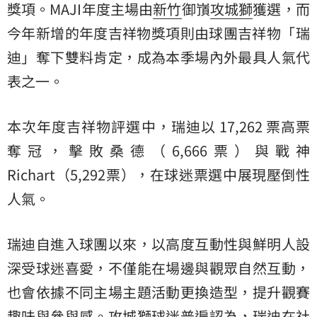
獎項。MAJI年度主場由
新竹
御嵿
攻城獅
獲選，而
今年新增的年度吉祥物獎項則由球團吉祥物「
瑞
迪
」奪下雙料肯定，成為本季場內外最具人氣代
表之一。
本次年度吉祥物評選中，瑞迪以 17,262 票高票
奪冠，擊敗桑德（6,666票）與戰神
Richart（5,292票），在球迷票選中展現壓倒性
人氣。
瑞迪自進入球團以來，以高度互動性與鮮明人設
深受球迷喜愛，不僅能在場邊與觀眾自然互動，
也會依據不同主場主題活動更換造型，提升觀賽
趣味與參與感。攻城獅球迷普遍認為，瑞迪在社