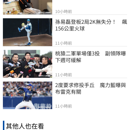
10小時前
孫易磊登板2局2K無失分！　飆
156公里火球
11小時前
桃猿二軍單場僅3投　副領隊曝
下週可緩解
11小時前
2度要求修投手丘　魔力藍曝與
布雷克有關
11小時前
其他人也在看