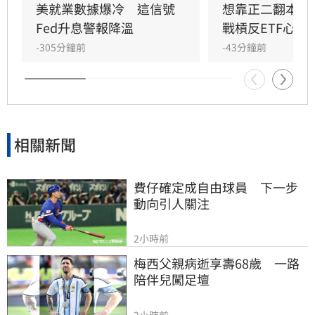
搭配內部官員態度的分歧，使投資人質疑聯準會
美就業數據爆冷　這信號
想靠正二翻本？
在打壓通膨方面的決心。
Fed升息警報降溫
戰槓反ETF心法
-305分鐘前
-43分鐘前
相關新聞
費仔確定成自由球員　下一步
動向引人關注
2小時前
梅西父親病逝享壽68歲　一路
陪伴兒闖足壇
2小時前