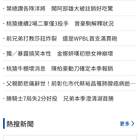
葉總讚各隊洋將 聞阿部雄大被註銷好吃驚
桃猿連續2場二軍僅3投手 曾豪駒解釋狀況
前兄弟打教莎菈炸裂 還是WPBL首支滿貫砲
獨／暴露搞笑本性 金娜妍嘆初戀女神崩壞
桃猿牛棚壞消息 陳柏豪動刀確定本季報銷
父親節悲痛辭世！前彰化市代蔡裕昌罹肺腺癌病逝
享壽71歲
勝騎士7局失2分好投 兄弟本季澄清湖首勝
熱搜新聞
更多