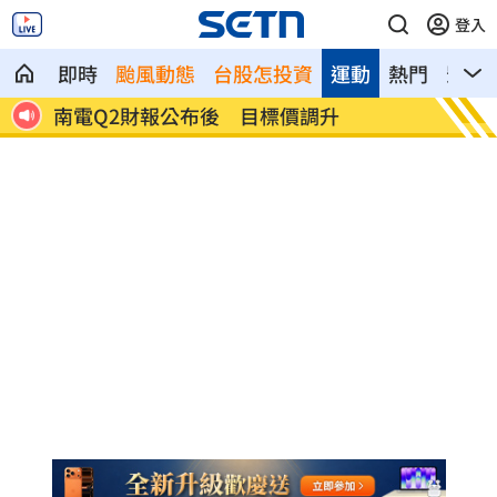
登入
即時
颱風動態
台股怎投資
運動
熱門
影音
雨特
南電Q2財報公布後 目標價調升
俄軍空