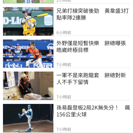
兄弟打線突破後勁　黃韋盛3打
點率隊2連勝
6小時前
外野僅是短暫快樂　餅總曝張
皓崴終極目標
7小時前
一軍不是來跑龍套　餅總對新
人不手下留情
7小時前
孫易磊登板2局2K無失分！　飆
156公里火球
7小時前