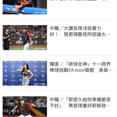
生代安定感不足
中職／大讚各隊洋投實力
好！ 葉君璋聽見阿部雄大被
註銷好吃驚
獨家／「排球女神」十一跨界
棒球挑戰FA mini徵選 身高
173竟成應援劣勢
中職／「那麼久給你準備都丟
不好」 葉君璋重評郭郁政對
獅表現