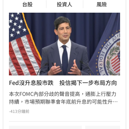
台股
投資人
風險
Fed沒升息股市跌　投信揭下一步布局方向
本次FOMC內部分歧的聲音提高，通膨上行壓力
持續，市場預期聯準會年底前升息的可能性升
高，凱基投信認為，升息確實會帶給金融市場波
-413分鐘前
動，但不會顯著影響股市上升的趨勢。美國聯準
會召開FOMC會議，主席華許中性偏鴿派的言論