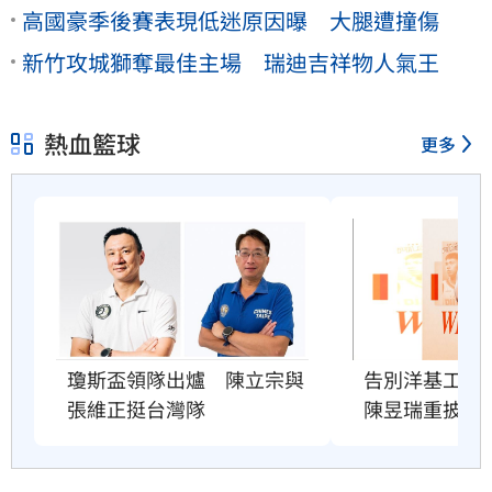
高國豪季後賽表現低迷原因曝 大腿遭撞傷
新竹攻城獅奪最佳主場 瑞迪吉祥物人氣王
熱血籃球
更多
瓊斯盃領隊出爐　陳立宗與
告別洋基工程
張維正挺台灣隊
陳昱瑞重披戰