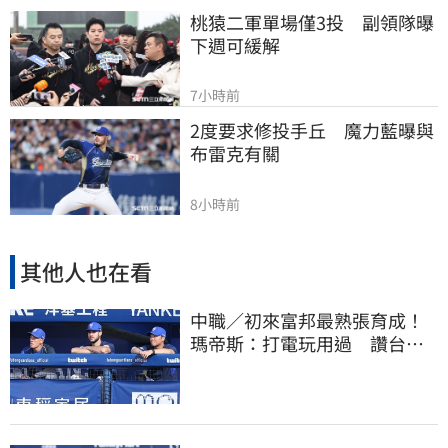
桃猿二軍單場僅3投　副領隊曝
下週可緩解
7小時前
2度要求修投手丘　魔力藍曝與
布雷克有關
8小時前
其他人也在看
中職／初來富邦最熟張育成！
瑪帝斯：打電玩用過 讚台灣
麥當勞大勝美國