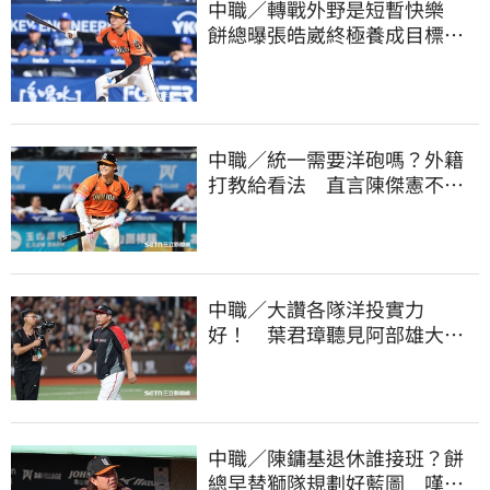
中職／轉戰外野是短暫快樂
餅總曝張皓崴終極養成目標：
做到這點就成功
中職／統一需要洋砲嗎？外籍
打教給看法 直言陳傑憲不能
天天4安扛全隊
中職／大讚各隊洋投實力
好！ 葉君璋聽見阿部雄大被
註銷好吃驚
中職／陳鏞基退休誰接班？餅
總早替獅隊規劃好藍圖 嘆新