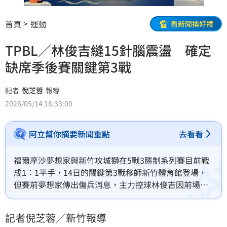
首頁
運動
看新聞換好禮
TPBL／林俊吉縫15針腦震盪 確定
缺席季後賽關鍵第3戰
記者
倪芝蓉
報導
2026/05/14 18:33:00
阿立幫你摘要新聞重點
去看看
福爾摩沙夢想家與新竹攻城獅在5戰3勝制系列賽目前戰
成1：1平手，14日的關鍵第3戰移師新竹體育館登場，
但賽前夢想家傳出傷兵消息，主力控球林俊吉因前場被
打到頭，傷口縫了15針，還有腦震盪，確定缺陣。
記者倪芝蓉／新竹報導