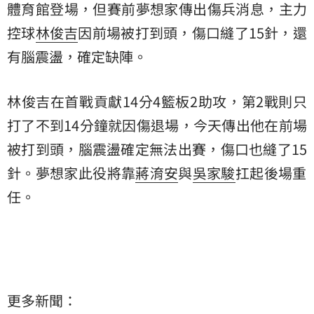
體育館登場，但賽前夢想家傳出傷兵消息，主力
控球
林俊吉
因前場被打到頭，傷口縫了15針，還
有腦震盪，確定缺陣。
林俊吉在首戰貢獻14分4籃板2助攻，第2戰則只
打了不到14分鐘就因傷退場，今天傳出他在前場
被打到頭，腦震盪確定無法出賽，傷口也縫了15
針。夢想家此役將靠
蔣淯安
與
吳家駿
扛起後場重
任。
更多新聞：