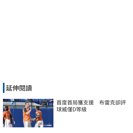
延伸閱讀
首度首局獲支援　布雷克卻評
球威僅D等級