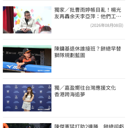
獨家／批曹雨婷帳目亂！楊光
友再轟余天李亞萍：他們工會
跟演藝圈沒關
(2026年08月08日)
陳鏞基退休誰接班？餅總早替
獅隊規劃藍圖
獨／嘉盈嚮往台灣應援文化　
香港跨海追夢
陳傑憲猛打助2連勝　餅總卻虧