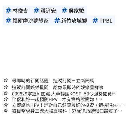
林俊吉
蔣淯安
吳家駿
福爾摩沙夢想家
新竹攻城獅
TPBL
最即時的新聞話題 追蹤訂閱三立新聞網
追蹤訂閱娛樂星聞 給你最即時的娛樂星鮮事
009829掌握AI關鍵 大華韓國KOSPI 50今強勢開募
PR
伴侶和妳一起預防HPV，才有資格說愛妳！
PR
立即諮詢HPV！是對自己健康最好的投資，把握現在不
PR
嫌晚！
被目擊現身三總大腸直腸科！67歲徐乃麟鬆口證實了
真實體況曝光