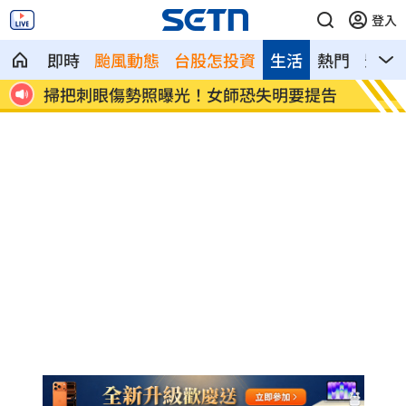
登入
即時
颱風動態
台股怎投資
生活
熱門
影音
降價
掃把刺眼傷勢照曝光！女師恐失明要提告
新北國
性