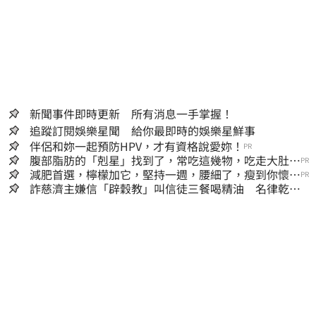
新聞事件即時更新 所有消息一手掌握！
追蹤訂閱娛樂星聞 給你最即時的娛樂星鮮事
伴侶和妳一起預防HPV，才有資格說愛妳！
PR
腹部脂肪的「剋星」找到了，常吃這幾物，吃走大肚
PR
囊，瘦出小蠻腰
減肥首選，檸檬加它，堅持一週，腰細了，瘦到你懷疑
PR
人生
詐慈濟主嫌信「辟穀教」叫信徒三餐喝精油 名律乾女
兒卻吃鮑魚喝紅酒