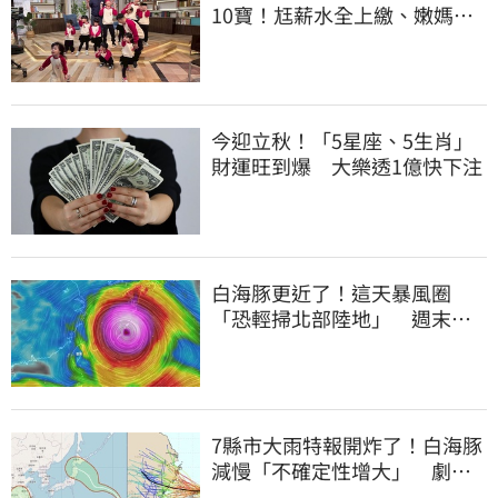
10寶！尪薪水全上繳、嫩媽吐
心聲：不生了
今迎立秋！「5星座、5生肖」
財運旺到爆 大樂透1億快下注
白海豚更近了！這天暴風圈
「恐輕掃北部陸地」 週末風
雨熱區曝光
7縣市大雨特報開炸了！白海豚
減慢「不確定性增大」 劇烈
降雨狂轟3天