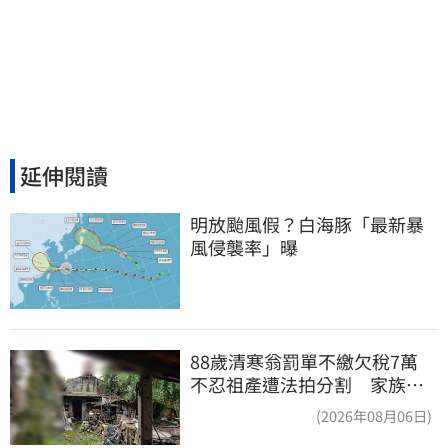
延伸閱讀
明放颱風假？白海豚「最新暴
風侵襲率」曝
88歲清寒翁罰單不繳欠稅7萬
不忍祖產遭法拍分割 家族按
月代繳償債
(2026年08月06日)