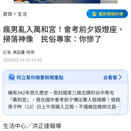
首頁
生活
看新聞換好禮
瘋男亂入萬和宮！會考前夕毀燈座、
掃落神像 民俗專家：你慘了
記者
洪正達
報導
2026/05/14 19:15:00
阿立幫你摘要新聞重點
去看看
擁有342年悠久歷史、受封國家三級古蹟的台中南屯
「萬和宮」，竟在國中會考前夕傳出驚人毀損案！張姓
男子昨（13）日上午突闖入正殿，不僅瘋狂推倒文昌
燈、光明燈座，更連媽祖「老大媽」金身前的4尊神像也
被掃落墜地，現場一片狼藉。由於本週末即將迎來國中
生活中心／洪正達報導
會考，此舉恐波及萬名考生的祈福心願；對此，知名民