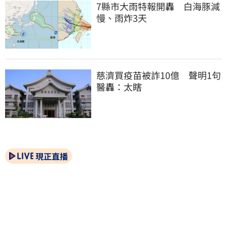
7縣市大雨特報開轟　白海豚減
慢、雨炸3天
慈濟買疫苗被詐10億　聲明1句
醫轟：太瞎
現正直播