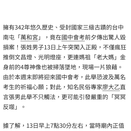
擁有342年悠久歷史、受封國家三級古蹟的台中
南屯「
萬和宮
」，竟在
國中會考
前夕傳出驚人毀
損案！張姓男子13日上午突闖入正殿，不僅瘋狂
推倒文昌燈、光明燈座，更連媽祖「老大媽」金
身前的4尊神像也被掃落墜地，現場一片狼藉。
由於本週末即將迎來國中會考，此舉恐波及萬名
考生的祈福心願；對此，知名民俗專家
廖大乙
直
言張男此舉不只觸法，更可能引發嚴重的「冥冥
反噬」。
據了解，13日早上7點30分左右，當時廟內正值