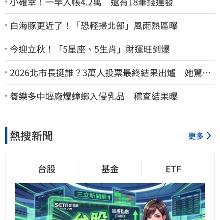
小確幸！一早入帳4.2萬 還有18筆錢連發
白海豚更近了！「恐輕掃北部」風雨熱區曝
今迎立秋！「5星座、5生肖」財運旺到爆
2026北市長挺誰？3萬人投票最終結果出爐 她驚
喊：蔣萬安真該緊張了
養樂多中壢廠爆蟑螂入侵乳品 稽查結果曝
熱搜新聞
更多
台股
基金
ETF