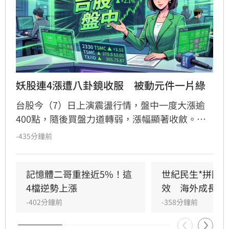
妖股連4漲遭八卦鏡收服　被動元件一片綠
台股今（7）日上演震盪行情，盤中一度大漲逾
400點，隨後買盤力道轉弱，漲幅顯著收斂。其
中，被動元件族群表現疲軟，近期連漲的禾伸堂
-435分鐘前
漲勢戛然而止，盤中重挫近10%，連帶拖累國
巨、華新科等指標股同步走跌，族群呈現一片綠
油油景象。儘管多數個股陷入修正，台嘉碩與馥
記憶體二哥重挫近5%！這
世紀民生*拼圖
鴻仍逆勢抗跌，成為盤面少數撐盤亮點。投資人
4檔逆勢上漲
效　海外成長升
應注意市場波動風險，審慎評估投資決策。
-402分鐘前
-358分鐘前