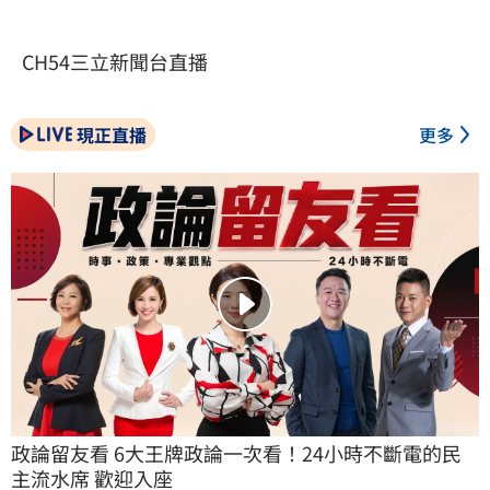
CH54三立新聞台直播
現正直播
更多
政論留友看 6大王牌政論一次看！24小時不斷電的民
主流水席 歡迎入座