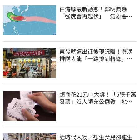
白海豚最新動態！鄭明典曝
「強度會再起伏」 氣象署：
不排除發陸警
東發號遭出征後現況曝！爆湧
排隊人龍「一路排到轉彎」
上萬網友力挺
超商花21元中大獎！「5張千萬
發票」沒人領充公倒數 地點
明細一次看
話時代人物／想生女兒卻連生