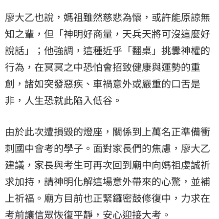
廖大乙也說，媽祖雖然慈悲為懷，或許能原諒無
知之輩，但「神明好商量，天兵天將可沒這麼好
說話」；他強調，這種近乎「翻桌」挑釁神權的
行為，在冥冥之中恐怕會招致健康與運勢的重
創，諸如突發惡疾、車禍意外或嚴重的口舌是
非，人生恐就此陷入低谷。
由於此次遭損毀的燈座，關係到上萬名正準備衝
刺國中會考的學子。面對家長們的焦慮，廖大乙
建議，家長與考生可再次回到廟中向媽祖虔誠祈
求加持，請神明化解這場意外帶來的心驚，並補
上祈福。廟方目前也正緊鑼密鼓修復中，力求在
考前讓信眾恢復平靜，安心迎接大考。