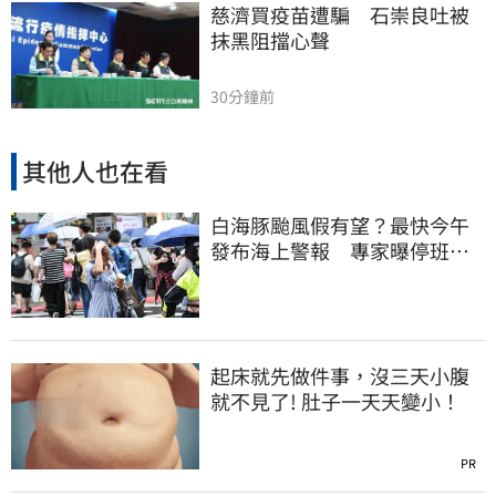
慈濟買疫苗遭騙　石崇良吐被
抹黑阻擋心聲
30分鐘前
其他人也在看
白海豚颱風假有望？最快今午
發布海上警報 專家曝停班停
課機率
起床就先做件事，沒三天小腹
就不見了! 肚子一天天變小！
PR