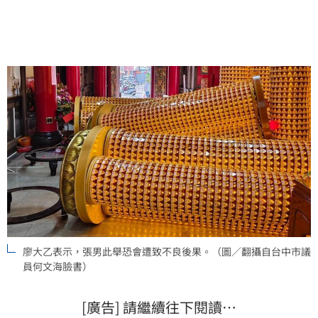
俗專家廖大乙直言張男此舉不只觸法，更可能引發嚴重
的「冥冥反噬」。
廖大乙表示，張男此舉恐會遭致不良後果。（圖／翻攝自台中市議
員何文海臉書）
[廣告] 請繼續往下閱讀…