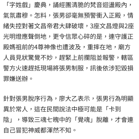
「字姓戲」慶典，誦經團清脆的梵音迴盪殿內，
氣氛肅穆。怎料，張男卻毫無預警衝入正殿，情
緒失控對著文昌帝君大肆破壞，3座文昌燈與2座
光明燈應聲倒地，更令信眾心碎的是，連守護正
殿媽祖前的4尊神像也遭波及，重摔在地，廟方
人員見狀驚覺不妙，趕緊上前攔阻並報警，轄區
警方火速趕抵現場將張男制服，訊後依涉犯毀損
罪嫌送辦。
針對張男脫序行為，廖大乙表示，張男行為明顯
異於常人，這在民間說法中極可能是「卡到
陰」，導致三魂七魄中的「覺魂」脫離，才會連
自己冒犯神威都渾然不知。