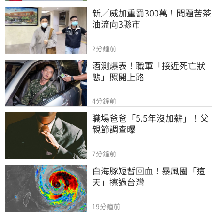
新／威加重罰300萬！問題苦茶
油流向3縣市
2分鐘前
酒測爆表！職軍「接近死亡狀
態」照開上路
4分鐘前
職場爸爸「5.5年沒加薪」！父
親節調查曝
7分鐘前
白海豚短暫回血！暴風圈「這
天」擦過台灣
19分鐘前