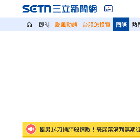
即時
颱風動態
台股怎投資
國際
熱
小秦漢張海漢逝世享壽68歲！後事低調
小24歲女友學歷遭疑！姜厚任霸氣護愛
肥大叔離世享年46歲 對手丟丟妹悼念
醋男14刀捅肺殺情敵！裹屍棄溝判無期