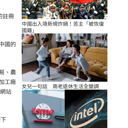
的註冊
中國出入境新規炸鍋！苦主「被恢復
國籍」
中國的
易、農
加工廠
女兒一句話　兩老退休生活全變調
署網站
續下