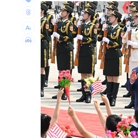
漢光42／淡水河道部署3道致命防禦阻絕
高希均教授90歲逝！「白吃午餐」秘密
今立秋「6生肖」恐衰爆！專家曝6招大
父親節旅遊被打亂！白海豚逼近2地區炸
肥大叔猝逝曾自嘲更生人！創年收破億
徐莉玲槓王菲案外案 5566小刀驚爆離
台灣彩券開獎直播中
20:31
LIVE三立+24小時直播
15:27
三立iNEWS新聞台線上直播
18:00
商場戰國來臨 台中「頂奢大道」逐漸