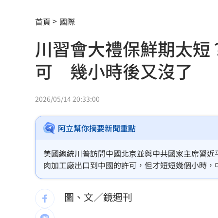
執法重壓 外送平台還有選擇？
13:00
首頁
國際
Audi限定福利 帶車迷前進F1新加坡大
川習會大禮保鮮期太短
有線電視員工「姿勢像休息」竟已死12hr
可 幾小時後又沒了
金融族群開趴放紅煙火 這2檔沒被邀請
王凱靈堂開放 「純白燦笑遺照」曝光
2026/05/14 20:33:00
內政部貪官收百萬放水 重判3年8月將
阿立幫你摘要新聞重點
曾任中市法扶顧問 女律公益人設取信
美國總統川普訪問中國北京並與中共國家主席習近
為躲教召瞎掰被踢出戶籍！台中男付慘
肉加工廠出口到中國的許可，但才短短幾個小時，
院區驚傳無預警停電 行政院：設備老
圖、文／鏡週刊
吃桌飛紐約助新人辦婚宴 浩子逼哭全