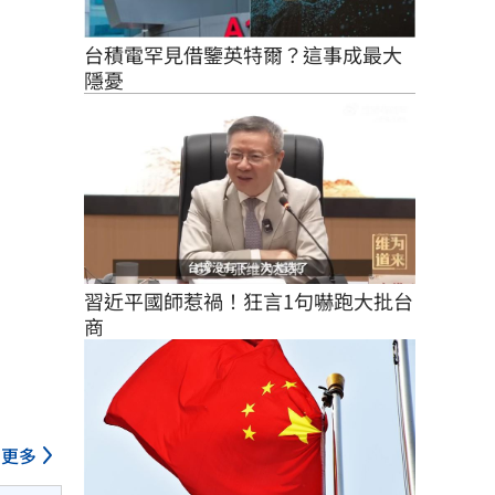
台積電罕見借鑒英特爾？這事成最大
隱憂
習近平國師惹禍！狂言1句嚇跑大批台
商
更多