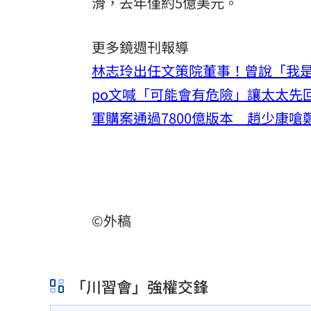
滑，去年僅約5億美元。
更多鏡週刊報導
林志玲出任文策院董事！曾說「我
po文喊「可能會有危險」讓太太先回
軍購案通過7800億版本 趙少康
©外稿
「川習會」強權交鋒