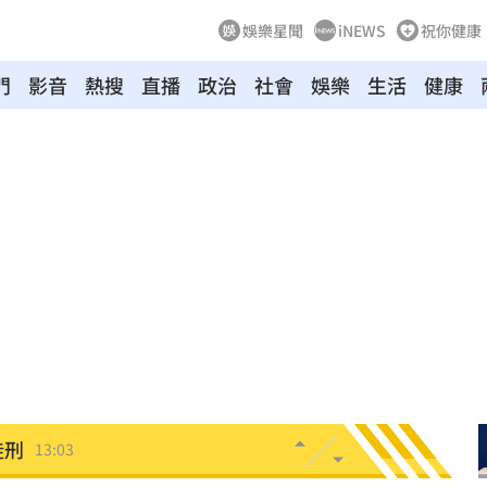
娛樂星聞
iNEWS
祝你健康
門
影音
熱搜
直播
政治
社會
娛樂
生活
健康
舉辦
13:08
回應
13:08
發聲
13:05
徒刑
13:03