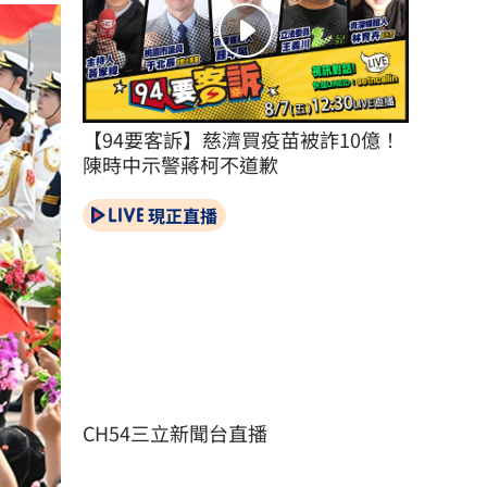
【94要客訴】慈濟買疫苗被詐10億！
陳時中示警蔣柯不道歉
現正直播
CH54三立新聞台直播