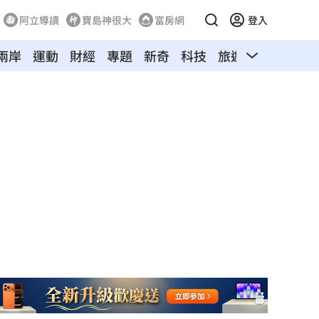
阿立導讀
寶島神很大
富房網
登入
兩岸
運動
財經
專題
新奇
科技
旅遊
汽車
寵物