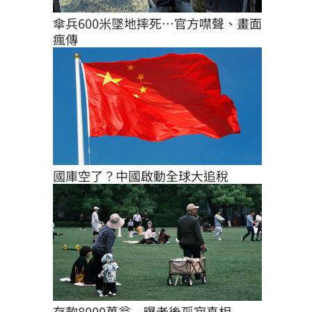
傘兵600米墜地摔死…官方噤聲、畫面
瘋傳
國庫空了？中國啟動全球大追稅
存款8000萬翁　曝老後孤寂真相