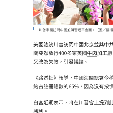
台彩父親節推新刮刮樂千萬頭獎超「爸
「拍片人的多重宇宙」職涯論壇9/12登
川普率團訪問中國並與習近平會面。（圖／翻攝
8國球員齊聚高雄 Formosa 7s掀足球
理想混蛋號召粉絲跨海追星吃美食！
美國總統
川普
訪問中國北京並與中
18:
關突然放行400多家美國
牛肉
加工廠
又改為失效，引發議論。
《
路透社
》報導，中國海關總署今稍
約占註冊總數的65%，因為沒有按
白宮近期表示，將在川習會上提到
勝利。