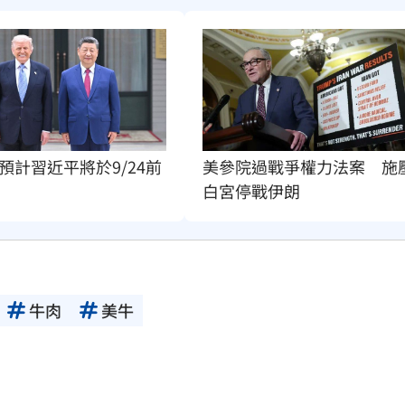
美參院過戰爭權力法案　施
預計習近平將於9/24前
白宮停戰伊朗
牛肉
美牛