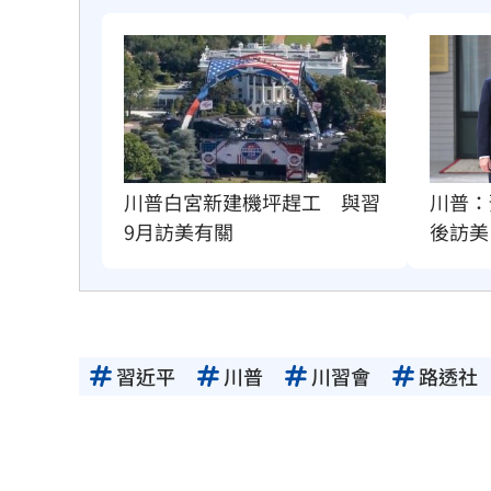
川普：
川普白宮新建機坪趕工　與習
後訪美
9月訪美有關
習近平
川普
川習會
路透社