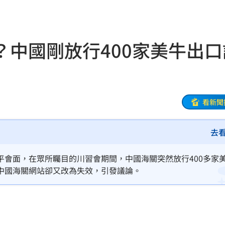
賽
13:00
？中國剛放行400家美牛出口
s
12:53
12:51
12:50
看新聞
入獄
12:49
去
慈濟
12:49
平會面，在眾所矚目的川習會期間，中國海關突然放行400多家
代價
12:46
中國海關網站卻又改為失效，引發議論。
舊
12:39
場
12:37