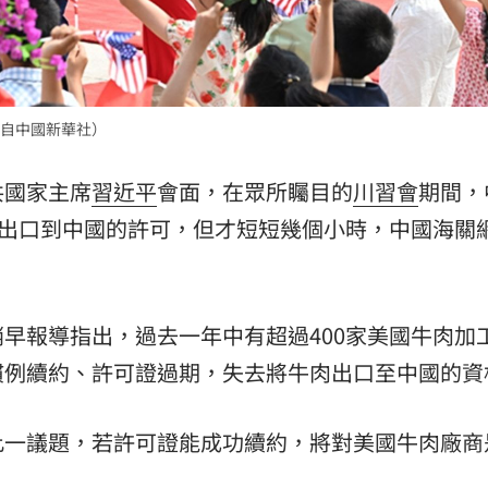
」氣
12:00
場！
10:30
自中國新華社）
熱潮
10:00
共國家主席
習近平
會面，在眾所矚目的
川習會
期間，
15
出口到中國的許可，但才短短幾個小時，中國海關
早報導指出，過去一年中有超過400家美國牛肉加
慣例續約、許可證過期，失去將牛肉出口至中國的資
此一議題，若許可證能成功續約，將對美國牛肉廠商