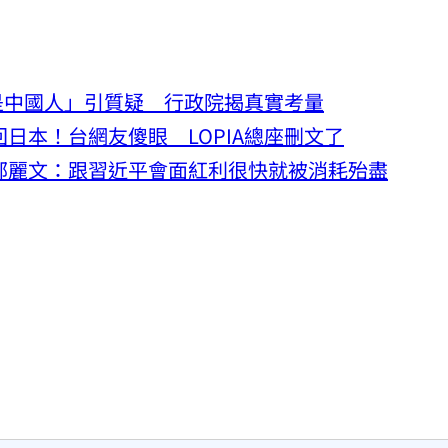
是中國人」引質疑 行政院揭真實考量
日本！台網友傻眼 LOPIA總座刪文了
嗆鄭麗文：跟習近平會面紅利很快就被消耗殆盡