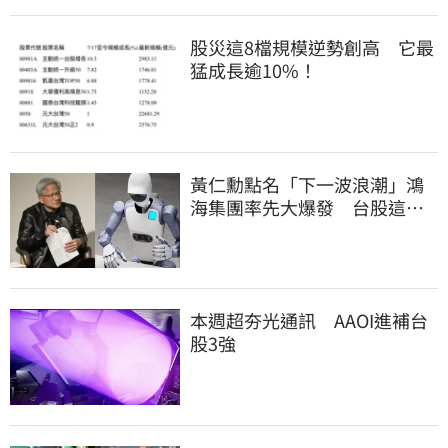
股災這8檔規模逆勢創高 它最
猛成長逾10%！
黃仁勳點名「下一波浪潮」鴻
海集團率先大爆發 台股這族
群全面噴出
本週超夯光通訊 AAOI進補台
股3強