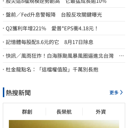
股災這8檔規模逆勢創高 它最猛成長逾10%
盤前／Fed升息警報降 台股反攻關鍵曝光
Q2獲利年增221% 愛普*EPS衝4.18元！
記憶體每股配8.6元的它 8月17日除息
快訊／風雨狂炸！白海豚颱風暴風圈逼進北台灣 7
地區達停班課標準
杜金龍點名：「這檔權值股」千萬別長抱
熱搜新聞
更多
群創
長榮航
外資