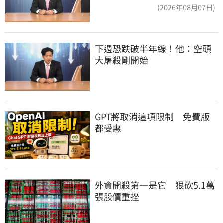
頭大屠殺剛開始
(2026年08月07日)
下週恐跌破半年線！他：空頭
大屠殺剛開始
GPT將取消這項限制　免費版
都受惠
外資開殺第一是它　狠砍5.1萬
張股價重挫