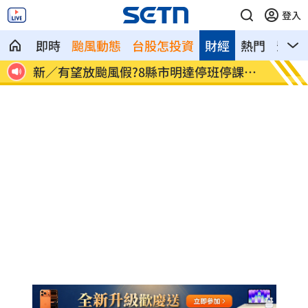
登入
即時
颱風動態
台股怎投資
財經
熱門
影音
課標
別以為學生不罰！小三童罵男師娘娘腔判
桃猿3
賠