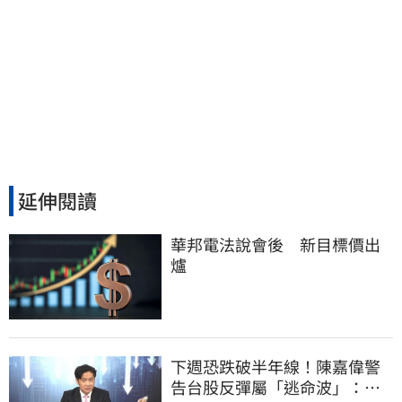
延伸閱讀
華邦電法說會後　新目標價出
爐
下週恐跌破半年線！陳嘉偉警
告台股反彈屬「逃命波」：空