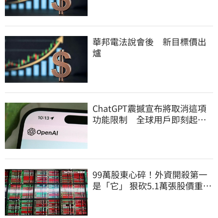
華邦電法說會後 新目標價出
爐
ChatGPT震撼宣布將取消這項
功能限制 全球用戶即刻起
「免費」用到飽
99萬股東心碎！外資開殺第一
是「它」 狠砍5.1萬張股價重挫
近5%