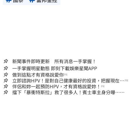
新聞事件即時更新 所有消息一手掌握！
一手掌握明星動態 即刻下載娛樂星聞APP
做到這點才有資格說愛你
PR
立即諮詢HPV！是對自己健康最好的投資，把握現在不
PR
嫌晚！
伴侶和妳一起預防HPV，才有資格說愛妳！
PR
擋下「暴衝特斯拉」救了很多人！賓士車主身分曝…他
社群擁1.4萬追蹤