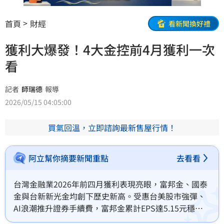
首頁
財經
看新聞換好禮
獲利大爆發！4大金控前4月獲利一次
看
記者
師瑞德
報導
2026/05/15 04:05:00
買氣回溫，立即諮詢最新售屋行情！
阿立幫你摘要新聞重點
去看看
台灣金融業2026年前四月獲利表現亮眼，富邦金、國泰
金與台新新光金均創下歷史新高。受惠台美股市強彈、
AI浪潮推升證券手續費，富邦金累計EPS達5.15元穩居
龍頭，國泰金各核心子公司獲利同步刷新紀錄。台新新