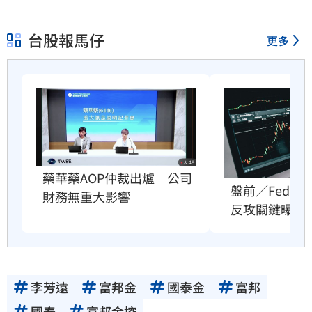
台股報馬仔
更多
藥華藥AOP仲裁出爐　公司
盤前／Fed升
財務無重大影響
反攻關鍵曝光
李芳遠
富邦金
國泰金
富邦
國泰
富邦金控