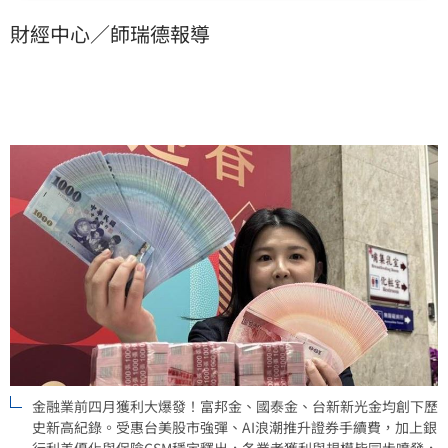
光金合併效應發酵，4月獲利驚人成長逾5倍；王道銀行
財經中心／師瑞德報導
第一季淨利亦年增四成。整體營運動能強勁，展現銀行
利差優化與資本市場回升帶來的獲利爆發力。
金融業前四月獲利大爆發！富邦金、國泰金、台新新光金均創下歷
史新高紀錄。受惠台美股市強彈、AI浪潮推升證券手續費，加上銀
行利差優化與保險CSM穩定釋出，各業者獲利與規模皆同步噴發，