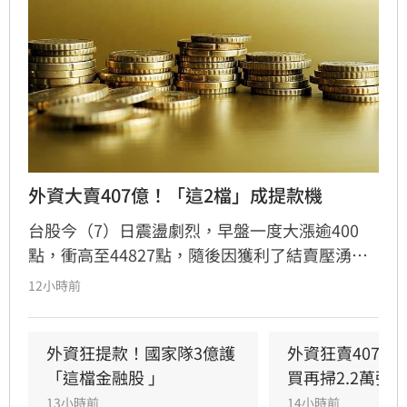
外資大賣407億！「這2檔」成提款機
台股今（7）日震盪劇烈，早盤一度大漲逾400
點，衝高至44827點，隨後因獲利了結賣壓湧
現，指數翻黑收在44225.91點，下跌170.79點，
12小時前
成交量達8207億元。三大法人合計賣超442.44億
元，其中外資終結連兩日買超，轉為賣超407.16
億元，大舉減碼群創與華邦電，長榮航則獲外資
外資狂提款！國家隊3億護
外資狂賣407億
青睞成為買超冠軍。市場多空在季線壓力區拉
「這檔金融股 」
買再掃2.2萬張
鋸，投資人需密切留意後續外資操作動向與資金
13小時前
14小時前