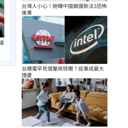
台灣人小心！她曝中國鎖國新法3恐怖
後果
違
台積電罕見借鑒英特爾？這事成最大
隱憂