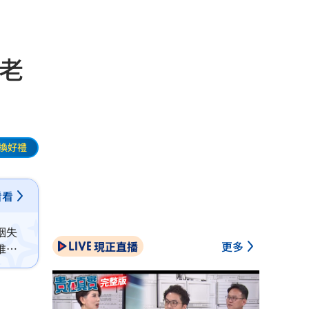
老
換好禮
看看
姻失
現正直播
更多
推土