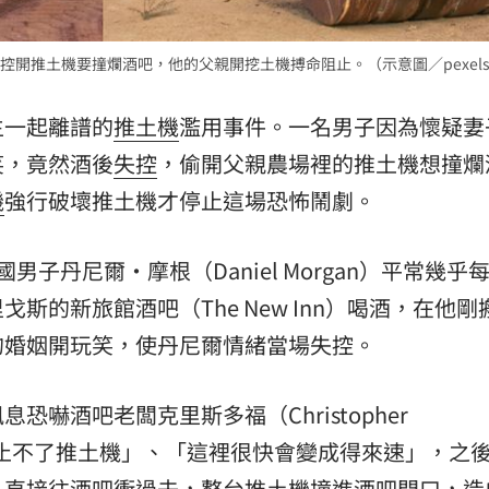
熱潮
10:00
開推土機要撞爛酒吧，他的父親開挖土機搏命阻止。（示意圖／pexel
15
生一起離譜的
推土機
濫用事件。一名男子因為懷疑妻
笑，竟然酒後
失控
，偷開父親農場裡的推土機想撞爛
機
強行破壞推土機才停止這場恐怖鬧劇。
英國男子丹尼爾・摩根（Daniel Morgan）平常幾乎
斯的新旅館酒吧（The New Inn）喝酒，在他剛
的婚姻開玩笑，使丹尼爾情緒當場失控。
嚇酒吧老闆克里斯多福（Christopher
阻止不了推土機」、「這裡很快會變成得來速」，之
，直接往酒吧衝過去，整台推土機撞進酒吧門口，造