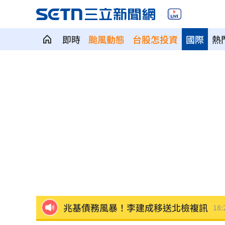
即時
颱風動態
台股怎投資
國際
熱
阿部雄大合約到831 林威助曝有續留機
楊紫瓊嗨慶64歲生日 豪門尪曬接吻照
郭郁政對獅表現不及格 葉君璋說重話
棄高薪顧自閉雙胞兒 單親父仍遭嗆教
專家斷言國巨「只跌一半」500元非底
1
兆基債務風暴！李建成移送北檢複訊
18: