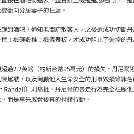
土機衝向分居妻子的住處。
先趕到酒吧，通知老闆疏散客人，之後還成功切斷丹
台挖土機砸毀推土機儀表板，才成功阻止了失控的丹
超過2.2英鎊（約新台幣95萬元）的損失，丹尼爾
危險駕駛，以及罔顧他人生命安全的刑事毀損等罪名
 Randall）則痛批，丹尼爾的暴走行為完全枉顧
故，而是事先威脅後真的付諸行動。