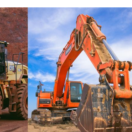
雄大
18:12
看
18:09
糕
18:09
報銷
18:08
成形
12:00
」氣
12:00
場！
10:30