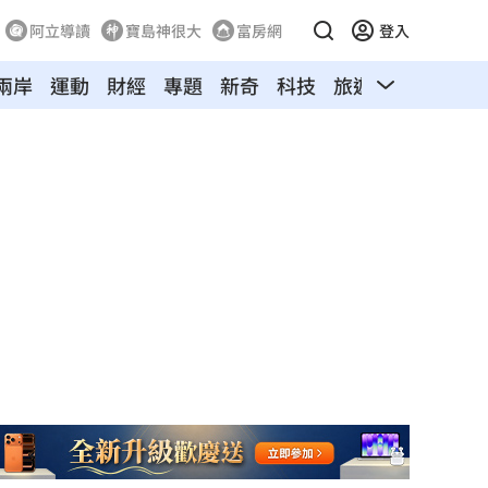
阿立導讀
寶島神很大
富房網
登入
兩岸
運動
財經
專題
新奇
科技
旅遊
汽車
寵物