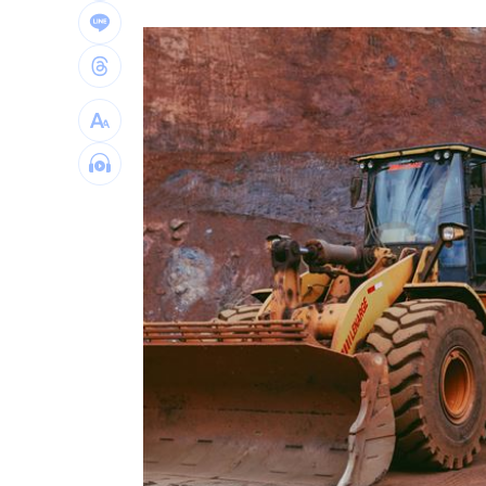
瑪帝斯明一軍先發 後藤證實割愛阿部
不斷更新／8日國籍航空、船班異動一次
IU生日驚喜曝光 邊佑錫爆親訂紫色蛋
桃猿牛棚壞消息 陳柏豪動刀確定本季
台灣彩券開獎直播中
20:31
LIVE三立+24小時直播
15:27
三立iNEWS新聞台線上直播
18:00
商場戰國來臨 台中「頂奢大道」逐漸
台彩父親節推新刮刮樂千萬頭獎超「爸
「拍片人的多重宇宙」職涯論壇9/12登