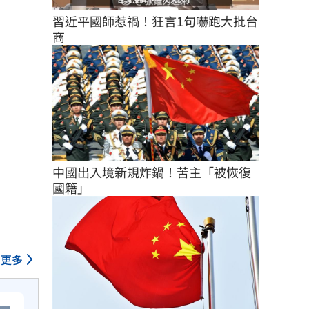
習近平國師惹禍！狂言1句嚇跑大批台
商
中國出入境新規炸鍋！苦主「被恢復
國籍」
更多