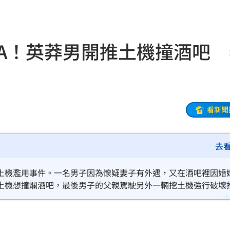
8元
18:26
腸
18:25
TA！英莽男開推土機撞酒吧 
交保
18:24
寫碼
18:19
合
18:17
看新聞
宣導
18:15
去
騏
18:14
倍漲
18:13
土機濫用事件。一名男子因為懷疑妻子有外遇，又在酒吧裡因婚
土機想撞爛酒吧，最後男子的父親駕駛另外一輛挖土機強行破壞
18:13
5年
18:13