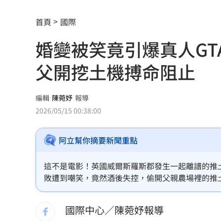
騎車半路沒油 連晨翔寶特瓶買汽油花1
首頁
國際
日本長壽秘密找到了！1食物穩血糖又通
婚變被笑竟引爆真人G
新/涉收原鄉工程回扣 高市議員120萬
父開挖土機搏命阻止
引退女優轉行程式設計師 網：無碼變
新制上路！增6檔關禁閉 關5天、2分撮
編輯
陳菀妤
報導
2026/05/15 00:38:00
關注城鎮韌性演習 10駐台單位齊發文
阿立幫你摘要新聞重點
邱凱偉加入針線緣 喜搭台八女神陳珮
台股ETF規模飆破7.5兆 「這兩檔」翻
這不是電影！英國威爾斯羅斯郡發生一起離譜的推
敗遭到嘲笑，竟然酒後失控，偷開父親農場裡的推
遊客脫序行為 台東天空之鏡淪垃圾場
機才停止這場恐怖鬧劇。
國際中心／陳菀妤報導
全聯阿嬤級洗碗精 客人讚去油力強用4