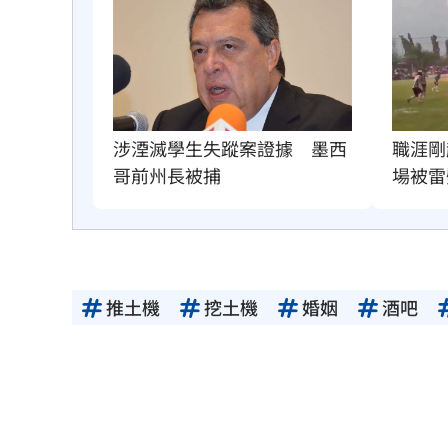
職涯剛
涉湮滅學生失蹤案證據　墨西
場被雷
哥前州長被捕
推土機
挖土機
婚姻
酒吧