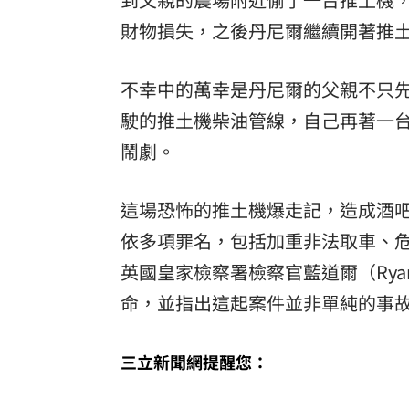
財物損失，之後丹尼爾繼續開著推
不幸中的萬幸是丹尼爾的父親不只
駛的推土機柴油管線，自己再著一
鬧劇。
這場恐怖的推土機爆走記，造成酒吧
依多項罪名，包括加重非法取車、
英國皇家檢察署檢察官藍道爾（Ryan
命，並指出這起案件並非單純的事
三立新聞網提醒您：