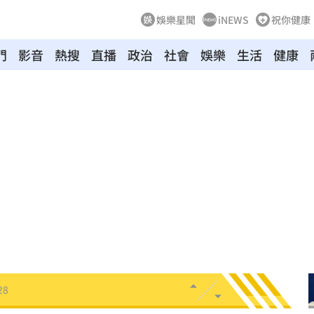
娛樂星聞
iNEWS
祝你健康
門
影音
熱搜
直播
政治
社會
娛樂
生活
健康
會
18:45
放閃
18:38
點評
18:36
不好
18:30
8:28
28