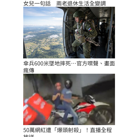
女兒一句話　兩老退休生活全變調
傘兵600米墜地摔死…官方噤聲、畫面
瘋傳
50萬網紅遭「爆頭射殺」！直播全程
放送