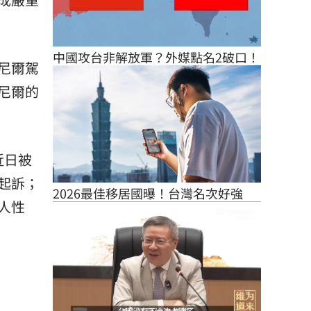
中國攻台非解放軍？外媒點名2破口！
尼爾駕
尼爾的
近日被
起訴；
2026最佳移居國曝！台灣名次好強
他人性