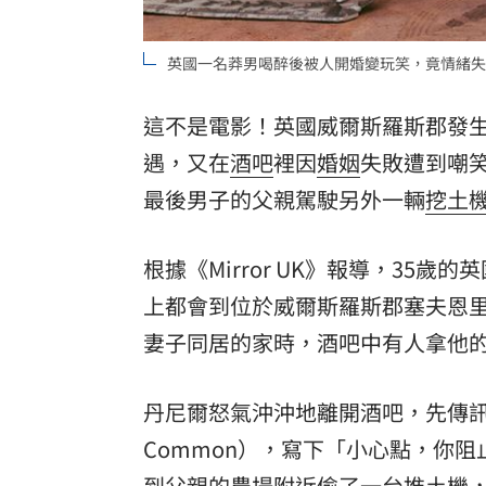
8國球員齊聚高雄 Formosa 7s掀足球
英國一名莽男喝醉後被人開婚變玩笑，竟情緒失控
理想混蛋號召粉絲跨海追星吃美食！
18:
這不是電影！英國威爾斯羅斯郡發
遇，又在
酒吧
裡因
婚姻
失敗遭到嘲
最後男子的父親駕駛另外一輛
挖土
根據《Mirror UK》報導，35歲的
上都會到位於威爾斯羅斯郡塞夫恩里戈
妻子同居的家時，酒吧中有人拿他
丹尼爾怒氣沖沖地離開酒吧，先傳訊息恐
Common），寫下「小心點，你
到父親的農場附近偷了一台推土機