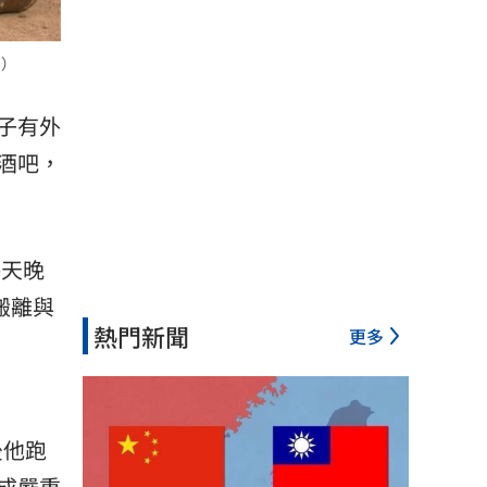
s）
子有外
酒吧，
每天晚
搬離與
熱門新聞
更多
後他跑
成嚴重