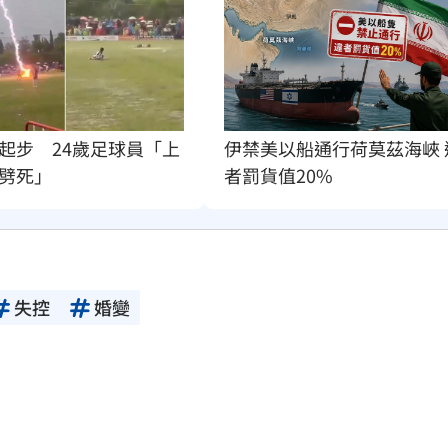
起步　24歲足球員「上
伊禁美以船通行荷莫茲海峽 
劈死」
者罰貨值20%
失控
婚變