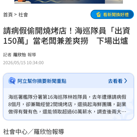
首頁
社會
看新聞換好禮
請病假偷開燒烤店！海巡隊員「出資
150萬」當老闆兼差爽撈 下場出爐
記者
羅欣怡
報導
2026/05/15 10:34:00
阿立幫你摘要新聞重點
去看看
海巡署艦隊分署第16海巡隊林姓隊員，去年遭爆請病假
8個月，卻兼職經營2間燒烤店，還搞起海鮮團購，副業
做得有聲有色，還能領取超過60萬薪水，調查後兩大過
免職並移送懲戒法院。日前判決出爐，林男休職1年6個
月，全案仍可上訴。
社會中心／羅欣怡報導