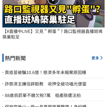
【#直播中LIVE】又見＂孵蛋＂? 路口監視器直播斑鳩
築巢駐足
熱門新聞
更多
買疫苗被騙10.6億！慈濟多年未報案原因曝
詐慈濟主嫌信辟穀教 收押全破功嗑光便當
88歲翁罰單不繳欠稅7萬 祖產險遭法拍
保安宮後山…掛一具男屍穿著整齊！身份曝