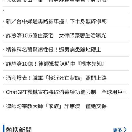
新／台中婦過馬路被車撞！下半身輾碎慘死
詐慈濟10.6億住豪宅 女律師豪奢生活曝光
精神科名醫驚爆性侵！逼男病患跪地硬上
詐慈濟10億！律師驚揭陳時中『根本先知』
酒測爆表！職軍「接近死亡狀態」照開上路
ChatGPT震撼宣布將取消這項功能限制 全球用戶即
刻起「免費」用到飽
律師勾宗教大師「家族」詐慈濟 僅她交保
熱搜新聞
更多