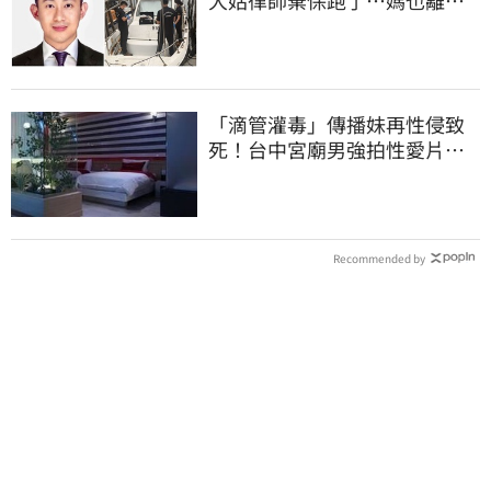
境 桃檢發通緝
「滴管灌毒」傳播妹再性侵致
死！台中宮廟男強拍性愛片
惡行曝光
Recommended by