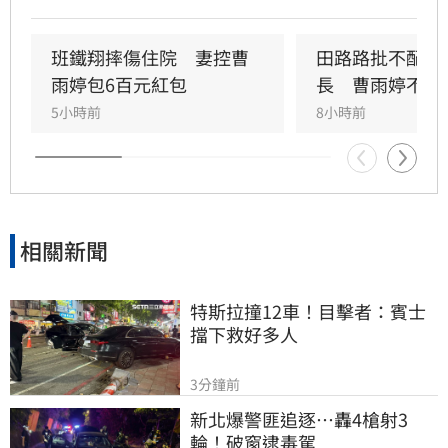
問題，而應正面說明工會工作成果與資源運用。
許常德強調，理事長肩負照顧會員權益的責任，
外界關注工會運作屬合理公共討論，核心在於工
班鐵翔摔傷住院　妻控曹
田路路批不配當
會是否善盡職責，而非轉移焦點至個別藝人身
雨婷包6百元紅包
長　曹雨婷不忍
上。由於曹雨婷曾主動表示協助田路路，隨後引
5小時前
8小時前
發外界檢視工會作為，許常德呼籲曹雨婷應公開
說明近年會務內容，包括會費、企業贊助與政府
補助等經費運用情形，確保財務透明公開，才能
真正獲取會員信任並提升工會公信力，讓演藝人
員權益獲得實質保障與完善照顧。
相關新聞
特斯拉撞12車！目擊者：賓士
擋下救好多人
3分鐘前
新北爆警匪追逐…轟4槍射3
輪！破窗逮毒駕