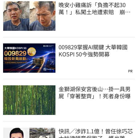
晚安小雞痛訴「負擔不起30
萬！」私闖土地遭索賠 崩
潰：不接受漫天要價
009829掌握AI關鍵 大華韓國
KOSPI 50今強勢開募
PR
金獅湖保安宮後山…掛一具男
屍「穿著整齊」！死者身份曝
快訊／涉詐1.1億！曾任徐巧芯
大姑律師棄保跑了…媽也離