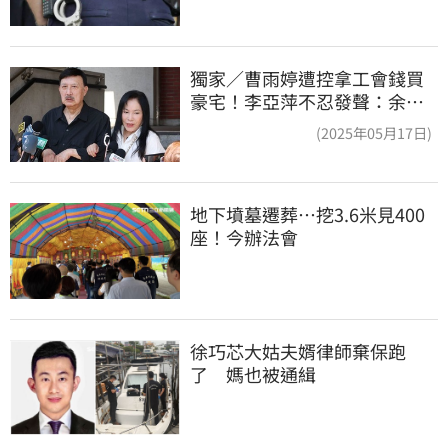
獨家／曹雨婷遭控拿工會錢買
豪宅！李亞萍不忍發聲：余天
管工會都貼錢
(2025年05月17日)
地下墳墓遷葬…挖3.6米見400
座！今辦法會
徐巧芯大姑夫婿律師棄保跑
了　媽也被通緝