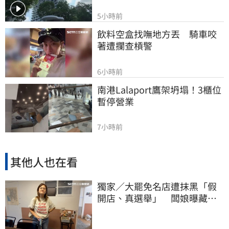
5小時前
飲料空盒找嘸地方丟　騎車咬
著遭攔查槓警
6小時前
南港Lalaport鷹架坍塌！3櫃位
暫停營業
7小時前
其他人也在看
獨家／大罷免名店遭抹黑「假
開店、真選舉」 闆娘曝藏鏡
人身分：告到底