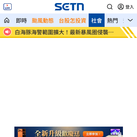
登入
即時
颱風動態
台股怎投資
社會
熱門
影音
激增！
白海豚海警範圍擴大！最新暴風圈侵襲率
慈濟遭
曝
鍋