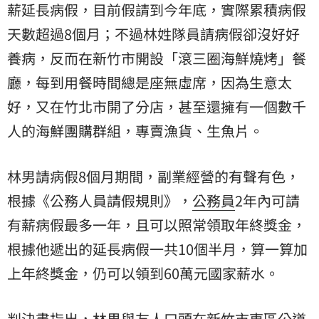
薪延長病假，目前假請到今年底，實際累積病假
天數超過8個月；不過林姓隊員請病假卻沒好好
養病，反而在新竹市開設「滾三圈海鮮燒烤」餐
廳，每到用餐時間總是座無虛席，因為生意太
好，又在竹北市開了分店，甚至還擁有一個數千
人的海鮮團購群組，專賣漁貨、生魚片。
林男請病假8個月期間，副業經營的有聲有色，
根據《公務人員請假規則》，
公務員
2年內可請
有薪病假最多一年，且可以照常領取年終獎金，
根據他遞出的延長病假一共10個半月，算一算加
上年終獎金，仍可以領到60萬元國家薪水。
判決書指出，林男與友人口頭在新竹市東區公道