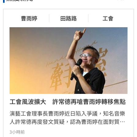
曹雨婷
田路路
工會
工會風波擴大　許常德再嗆曹雨婷轉移焦點
演藝工會理事長曹雨婷近日陷入爭議，知名音樂
人許常德再度發文質疑，認為曹雨婷在面對質疑
時，不應反問資深藝人池秋美關於田路路協助的
3小時前