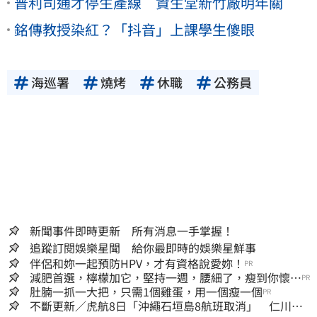
普利司通才停生產線 資生堂新竹廠明年關
銘傳教授染紅？「抖音」上課學生傻眼
海巡署
燒烤
休職
公務員
新聞事件即時更新 所有消息一手掌握！
追蹤訂閱娛樂星聞 給你最即時的娛樂星鮮事
伴侶和妳一起預防HPV，才有資格說愛妳！
PR
減肥首選，檸檬加它，堅持一週，腰細了，瘦到你懷疑
PR
人生
肚腩一抓一大把，只需1個雞蛋，用一個瘦一個
PR
不斷更新／虎航8日「沖繩石垣島8航班取消」 仁川返