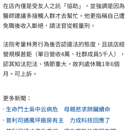
在店內僅是受友人之託「協助」，並強調是因為
醫師建議多接觸人群才去幫忙。他更指稱自己遭
免職後收入斷絕，請法官從輕量刑。
法院考量林男行為後否認違法的態度，且該店經
營規模甚鉅（單日營收4萬、社群成員5千人），
認其知法犯法、情節重大，故判處休職1年6個
月。可上訴。
更多新聞：
生命鬥士吳中云病危 母親悲求肺臟續命
普利司通萬坪廠房有主 力成科技回應了