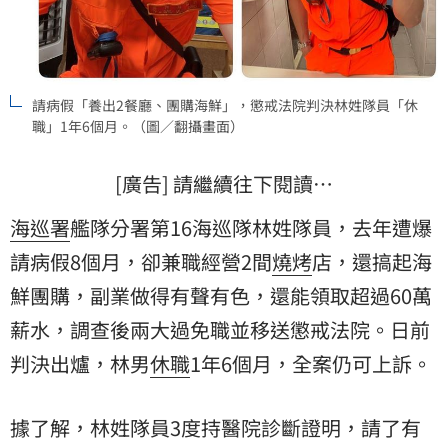
請病假「養出2餐廳、團購海鮮」，懲戒法院判決林姓隊員「休
職」1年6個月。（圖／翻攝畫面）
[廣告] 請繼續往下閱讀…
海巡署
艦隊分署第16海巡隊林姓隊員，去年遭爆
請病假8個月，卻兼職經營2間
燒烤
店，還搞起海
鮮團購，副業做得有聲有色，還能領取超過60萬
薪水，調查後兩大過免職並移送懲戒法院。日前
判決出爐，林男
休職
1年6個月，全案仍可上訴。
據了解，林姓隊員3度持醫院診斷證明，請了有