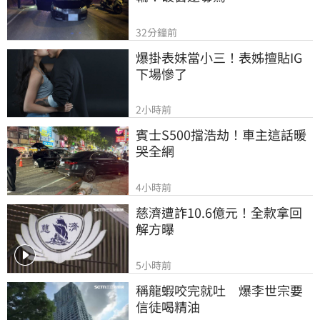
32分鐘前
爆掛表妹當小三！表姊擅貼IG
下場慘了
2小時前
賓士S500擋浩劫！車主這話暖
哭全網
4小時前
慈濟遭詐10.6億元！全款拿回
解方曝
5小時前
稱龍蝦咬完就吐　爆李世宗要
信徒喝精油