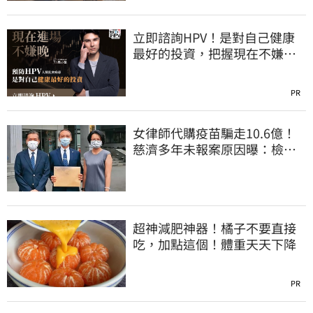
立即諮詢HPV！是對自己健康
最好的投資，把握現在不嫌
晚！
PR
女律師代購疫苗騙走10.6億！
慈濟多年未報案原因曝：檢警
上門才知被騙
超神減肥神器！橘子不要直接
吃，加點這個！體重天天下降
PR