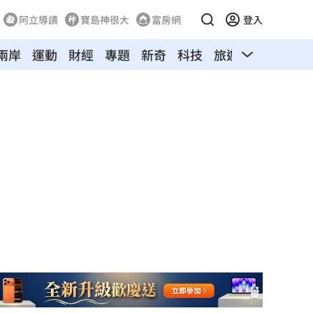
阿立導讀
寶島神很大
富房網
登入
兩岸
運動
財經
專題
新奇
科技
旅遊
汽車
寵物