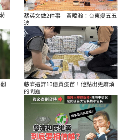
蔣
蔡英文做2件事　黃暐瀚：台東變五五
波
慈濟遭詐10億買疫苗！他點出更麻煩
」翻
的問題