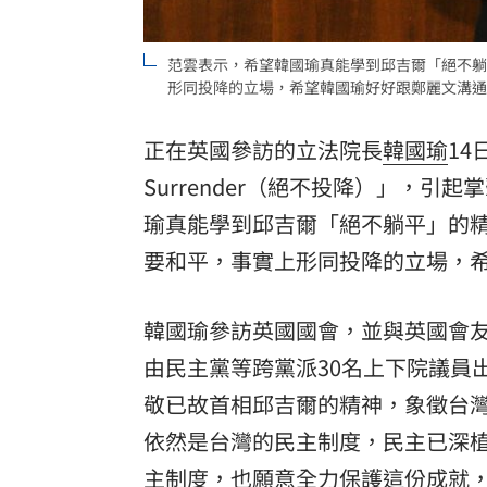
8國球員齊聚高雄 Formosa 7s掀足球
范雲表示，希望韓國瑜真能學到邱吉爾「絕不躺
理想混蛋號召粉絲跨海追星吃美食！
形同投降的立場，希望韓國瑜好好跟鄭麗文溝通
18:
正在英國參訪的立法院長
韓國瑜
1
Surrender（絕不投降）」，引起
瑜真能學到邱吉爾「絕不躺平」的
要和平，事實上形同投降的立場，
韓國瑜參訪英國國會，並與英國會
由民主黨等跨黨派30名上下院議員
敬已故首相邱吉爾的精神，象徵台
依然是台灣的民主制度，民主已深植
主制度，也願意全力保護這份成就