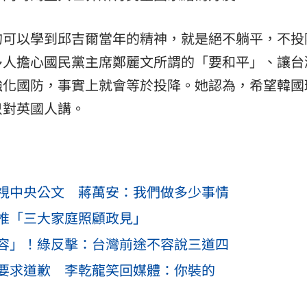
的可以學到邱吉爾當年的精神，就是絕不躺平，不投
多人擔心國民黨主席鄭麗文所謂的「要和平」、讓台
強化國防，事實上就會等於投降。她認為，希望韓國
只對英國人講。
視中央公文 蔣萬安：我們做多少事情
推「三大家庭照顧政見」
容」！綠反擊：台灣前途不容說三道四
要求道歉 李乾龍笑回媒體：你裝的