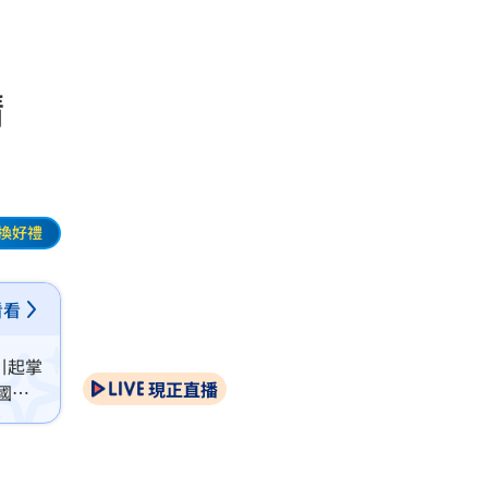
精
換好禮
看看
引起掌
現正直播
國民
。