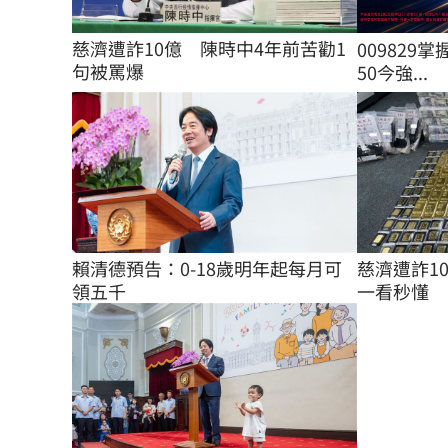
慈濟遭詐10億　陳時中4年前苦勸1
009829掌
句被罵爆
50今強...
賴清德預告：0-18歲明年起每月可
慈濟遭詐1
領五千
一看秒懂