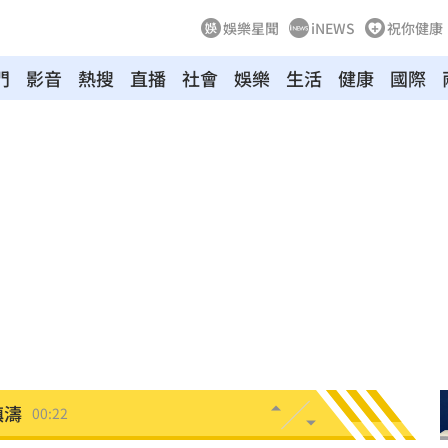
娛樂星聞
iNEWS
祝你健康
門
影音
熱搜
直播
社會
娛樂
生活
健康
國際
0萬
00:36
、加
00:31
原因
00:26
槓警
00:23
鎮濤
00:22