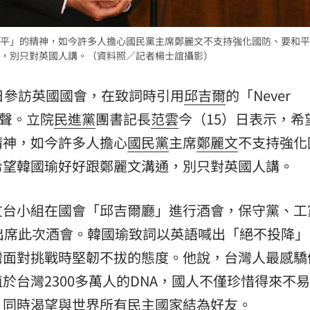
熱潮
10:00
平」的精神，如今許多人擔心國民黨主席鄭麗文不支持強化國防、要和平
，別只對英國人講。（資料照／記者楊士誼攝影）
15
4日參訪英國國會，在致詞時引用
邱吉爾
的「Never
掌聲。立院
民進黨
團書記長
范雲
今（15）日表示，希
精神，如今許多人擔心
國民黨
主席
鄭麗文
不支持強化
希望韓國瑜好好跟鄭麗文溝通，別只對英國人講。
友台小組在國會「邱吉爾廳」進行酒會，保守黨、工
出席此次酒會。韓國瑜致詞以英語喊出「絕不投降」
灣面對挑戰時堅韌不拔的態度。他說，台灣人最感驕
於台灣2300多萬人的DNA，國人不僅珍惜得來不
，同時渴望與世界所有民主國家結為好友。