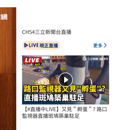
CH54三立新聞台直播
現正直播
更多
【#直播中LIVE】又見＂孵蛋＂? 路口
監視器直播斑鳩築巢駐足