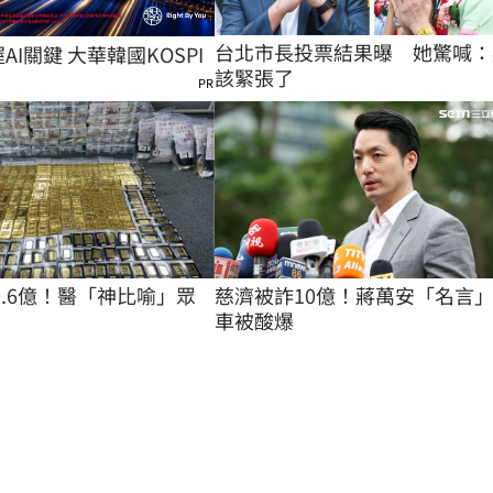
台北市長投票結果曝　她驚喊：
握AI關鍵 大華韓國KOSPI
該緊張了
PR
0.6億！醫「神比喻」眾
慈濟被詐10億！蔣萬安「名言
車被酸爆