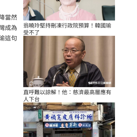
降當然
翁曉玲堅持刪凍行政院預算！韓國瑜
灣成為
受不了
瑜這句
直呼難以諒解！他：慈濟最高層應有
人下台