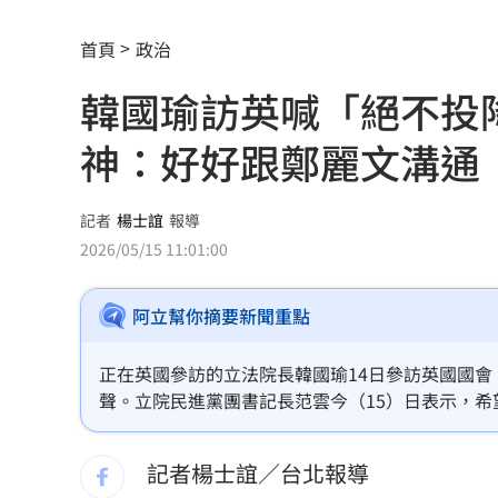
白海豚颱風擺盪逼近！雨到「這時」才
首頁
政治
最遺憾童年記憶空白 禹菡：當年真不
韓國瑜訪英喊「絕不投
每股配12.8元的它 Ｑ2營收曝光
00:00
神：好好跟鄭麗文溝通
連續2場安打！ 林安可掃二壘打貢獻1
歐洲避暑天堂失守！地中海熱到像溫泉
記者
楊士誼
報導
2026/05/15 11:01:00
3歲米格魯偷吃軟糖 被催吐後好有戲
23
阿立幫你摘要新聞重點
獨／北勢棒球隊穿破鞋拚冠軍 台僑看
南港Lalaport鷹架坍塌！3櫃位暫停營業
正在英國參訪的立法院長韓國瑜14日參訪英國國會，在
聲。立院民進黨團書記長范雲今（15）日表示，
疊單計薪遭控違法 UberEats都說了
23
黨主席鄭麗文不支持強化國防、要和平，事實上形
記者楊士誼／台北報導
北市教育局再喊虐童案遭渲染！林月琴