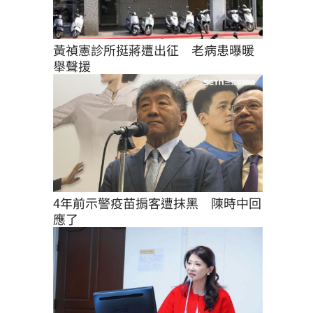
黃禎憲診所挺蔣遭出征　老病患曝暖
舉聲援
4年前示警疫苗掮客遭抹黑　陳時中回
應了