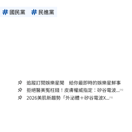
國民黨
民進黨
追蹤訂閱娛樂星聞 給你最即時的娛樂星鮮事
拒絕醫美冤枉錢！皮膚權威指定：矽谷電波...
PR
2026美肌新趨勢「外泌體＋矽谷電波X...
PR