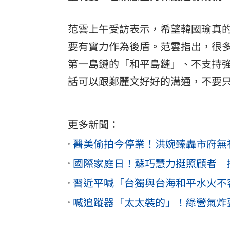
范雲上午受訪表示，希望韓國瑜真
要有實力作為後盾。范雲指出，很
第一島鏈的「和平島鏈」、不支持
話可以跟鄭麗文好好的溝通，不要
更多新聞：
醫美偷拍今停業！洪婉臻轟市府無
國際家庭日！蘇巧慧力挺照顧者 
習近平喊「台獨與台海和平水火不
喊追蹤器「太太裝的」！綠營氣炸