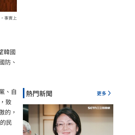
，事實上
望韓國
國防、
黨、自
熱門新聞
更多
，致
傲的，
易的民