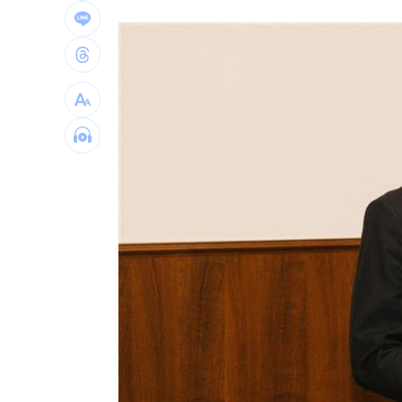
白海豚「一路搖擺」！週末各地風雨時
兆基前董座聲押禁見 林佑任200萬交保
橘貓「阿咪」離家百天 主人祭20萬元
跨縣市「送肉粽」碰音樂節！遊客正面
台灣彩券開獎直播中
20:31
LIVE三立+24小時直播
15:27
三立iNEWS新聞台線上直播
18:00
商場戰國來臨 台中「頂奢大道」逐漸
台彩父親節推新刮刮樂千萬頭獎超「爸
「拍片人的多重宇宙」職涯論壇9/12登