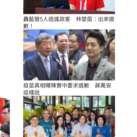
轟藍營5人造謠政客　林楚茵：出來道
歉！
疫苗真相曝陳實中要求道歉　蔣萬安
這樣說