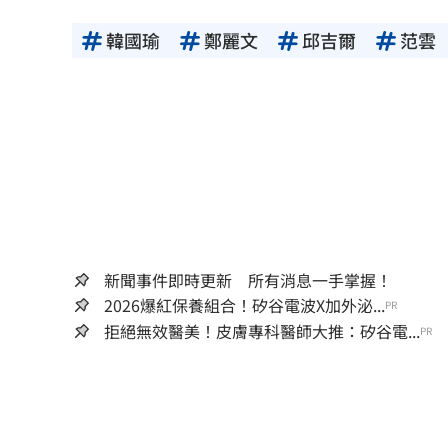
韓國瑜
鄭麗文
邱吉爾
范雲
新聞事件即時更新 所有消息一手掌握！
2026爆紅保養組合！矽谷電波X加外泌...
PR
拒絕無效醫美！皮膚專科醫師大推：矽谷電...
PR