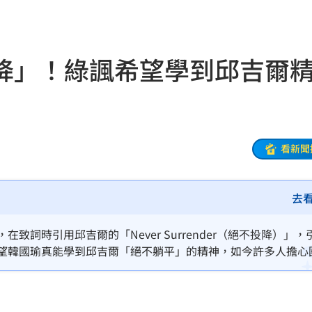
趨緩
00:19
懂事
00:12
降」！綠諷希望學到邱吉爾
打點
23:59
23:53
看新聞
:48
去
哭了
23:36
23:34
致詞時引用邱吉爾的「Never Surrender（絕不投降）」，
希望韓國瑜真能學到邱吉爾「絕不躺平」的精神，如今許多人擔心
:33
同投降的立場，希望韓國瑜好好跟鄭麗文溝通，別只對英國人講
開嗆
23:33