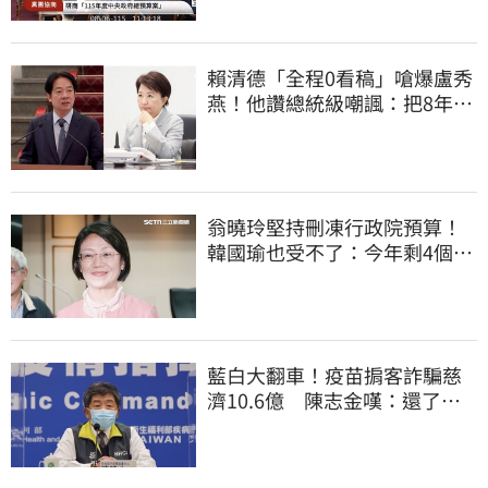
賴清德「全程0看稿」嗆爆盧秀
燕！他讚總統級嘲諷：把8年總
帳一次掀翻
翁曉玲堅持刪凍行政院預算！
韓國瑜也受不了：今年剩4個月
你思考一下
藍白大翻車！疫苗掮客詐騙慈
濟10.6億 陳志金嘆：還了陳
時中一個清白