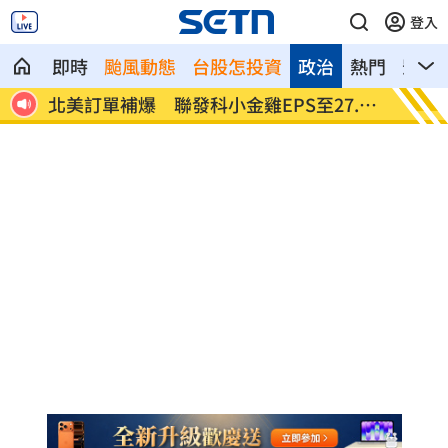
登入
即時
颱風動態
台股怎投資
政治
熱門
影音
潮來
北美訂單補爆 聯發科小金雞EPS至27.12
AI和
元