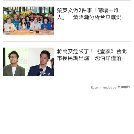
蔡英文做2件事「嚇壞一堆
人」 黃暐瀚分析台東戰況：
變成五五波
蔣萬安危險了！《壹蘋》台北
市長民調出爐 沈伯洋僅落後
5%
Recommended by