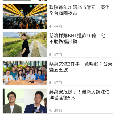
政院每年加碼25.5億元　優化
全台商圈夜市
4小時前
慈濟採購BNT遭詐10億　他：
不聽衛福部勸
5小時前
蔡英文做2件事　黃暐瀚：台東
變五五波
5小時前
蔣萬安危險了！最新民調沈伯
洋僅落後5%
5小時前