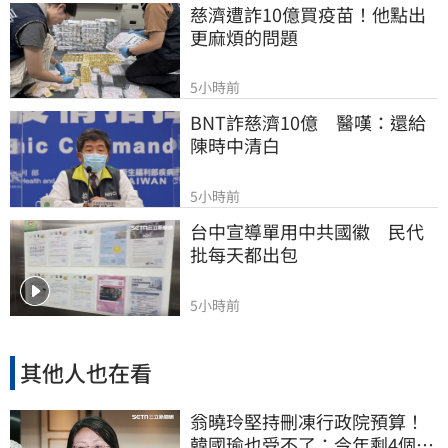
慈濟遭詐10億買疫苗！他點出
更麻煩的問題
5小時前
BNT詐慈濟10億　醫嘆：還給
陳時中清白
5小時前
台中宣導單用中共國徽　民代
批每天都出包
5小時前
其他人也在看
翁曉玲堅持刪凍行政院預算！
韓國瑜也受不了：今年剩4個月