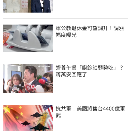
軍公教退休金可望調升！調漲
幅度曝光
營養午餐「廚餘給弱勢吃」？
蔣萬安回應了
抗共軍！美國將售台4400億軍
武