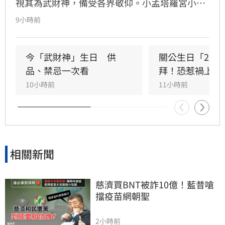
視其為武財神，備受各界敬仰。小孟塔羅宮小立
指出，關聖帝君誕辰當日誠心祭拜，有望獲得神
9小時前
明加持。其中屬馬、虎、狗的民眾財運最旺，生
肖馬事業順遂帶動正財；生肖虎投資精準累積資
產；生肖狗偏財運強，有望獲意外之財。專家強
今「武財神」生日　供
關公生日「2類
調，無論生肖為何，只要虔誠備妥供品祭祀，皆
品、禁忌一次看
拜！恐惹禍上身
能祈求聖帝祖庇佑，迎來事業順遂與財源廣進的
10小時前
11小時前
好運勢，建議民眾把握良機，為下半年佈局求
財。
相關新聞
慈濟買BNT被詐10億！藍昔嗆
擋疫苗網朝聖
2小時前