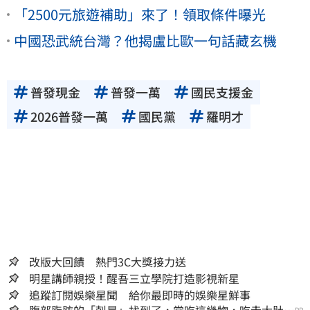
「2500元旅遊補助」來了！領取條件曝光
中國恐武統台灣？他揭盧比歐一句話藏玄機
普發現金
普發一萬
國民支援金
2026普發一萬
國民黨
羅明才
改版大回饋 熱門3C大獎接力送
明星講師親授！醒吾三立學院打造影視新星
追蹤訂閱娛樂星聞 給你最即時的娛樂星鮮事
腹部脂肪的「剋星」找到了，常吃這幾物，吃走大肚
PR