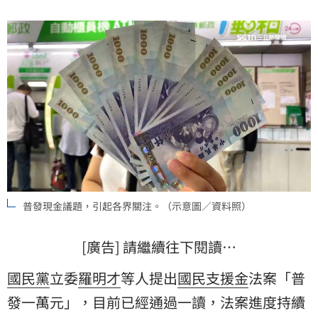
普發現金議題，引起各界關注。（示意圖／資料照）
[廣告] 請繼續往下閱讀…
國民黨
立委
羅明才
等人提出
國民支援金
法案「
普
發一萬
元」，目前已經通過一讀，法案進度持續