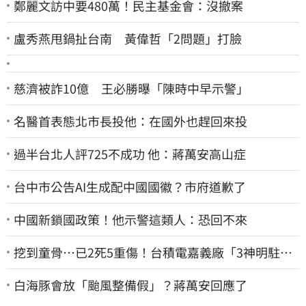
鄭麗文訪中要480萬！民主基金會：沒撤案
盧秀燕甩鍋扯台南 黃偉哲「2問題」打臉
慈濟被詐10億 王必勝曝「陳時中早示警」
名醫首表態北市長投他：在國外也趕回來投
過半台北人評725不成功 他：蔣萬安高山症
台中市公告AI生成配中國國徽？市府道歉了
中國新鎖國政策！他示警這類人：恐回不來
挖到童骨…已2死5重傷！台積電嘉義廠「3神明駐駕
畫面曝光」
白海豚會放「颱風整備假」？蔣萬安回應了