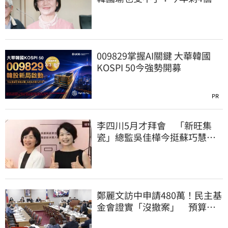
你思考一下
009829掌握AI關鍵 大華韓國
KOSPI 50今強勢開募
PR
李四川5月才拜會 「新旺集
瓷」總監吳佳樺今挺蘇巧慧：
人生中的超人
鄭麗文訪中申請480萬！民主基
金會證實「沒撤案」 預算被
砍960萬