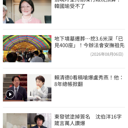
韓國瑜受不了
地下墳墓遷葬…挖3.6米深「已
見400座」！今辦法會安撫祖先
(2026年08月06日)
賴清德0看稿嗆爆盧秀燕！他：
8年總帳掀翻
東發號塗掉簽名　沈伯洋16字
箴言萬人讚爆