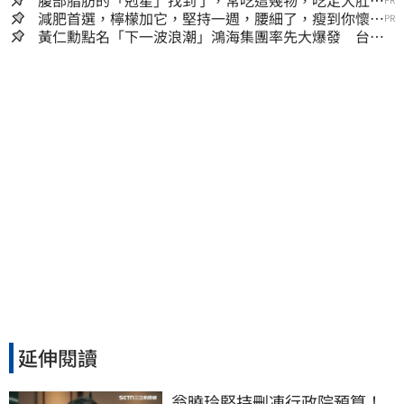
囊，瘦出小蠻腰
減肥首選，檸檬加它，堅持一週，腰細了，瘦到你懷疑
PR
人生
黃仁勳點名「下一波浪潮」鴻海集團率先大爆發 台股
這族群全面噴出
延伸閱讀
翁曉玲堅持刪凍行政院預算！