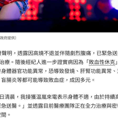
政府提供）
發聲明，透露因高燒不退並伴隨劇烈腹痛，已緊急送
受治療。隨後經紀人進一步證實病因為「
敗血性休克
發身體器官功能異常，恐導致發燒、肝腎功能異常、
、盲腸炎等都可能導致敗血症，成因多元。
4日清晨，我接獲温嵐來電表示身體不適，由於持續
緊急送醫。」並透露目前醫療團隊正在全力治療與密
空間。