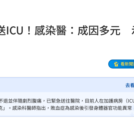
8元
01:30
穩
01:26
ICU！感染醫：成因多元 
年
01:20
發展
01:13
2歲
01:10
看新聞
光
01:05
去
宿費
01:04
孝順
01:02
不退並伴隨劇烈腹痛，已緊急送往醫院，目前人在加護病房（IC
克」。感染科醫師指出，敗血症為感染後引發身體器官功能異常
20元
01:00
胃感染、婦科疾病、盲腸炎等都可能導致敗血症，成因多元。（
驚
00:49