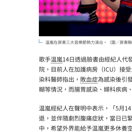
溫嵐在屏東三大音樂節熱力演出。（圖／屏東縣
歌手
温嵐
14日透過臉書由經紀人代
院，目前人在加護病房（ICU）接
染科醫師指出，
敗血症
為感染後引
糊等情況，而腸胃感染、婦科疾病
温嵐經紀人在聲明中表示，「5月1
退，並伴隨劇烈腹痛症狀，當日已
中，希望外界能給予温嵐更多休養