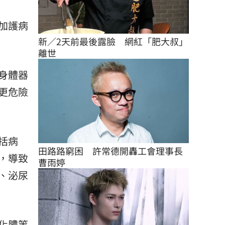
加護病
新／2天前最後露臉　網紅「肥大叔」
離世
身體器
更危險
括病
田路路窮困　許常德開轟工會理事長
，導致
曹雨婷
、泌尿
化膿等