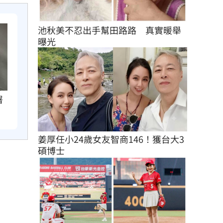
池秋美不忍出手幫田路路　真實暖舉
曝光
署
姜厚任小24歲女友智商146！獲台大3
碩博士