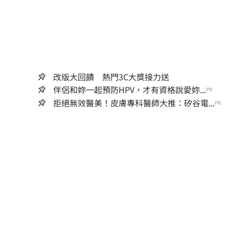
改版大回饋 熱門3C大獎接力送
伴侶和妳一起預防HPV，才有資格說愛妳...
PR
拒絕無效醫美！皮膚專科醫師大推：矽谷電...
PR