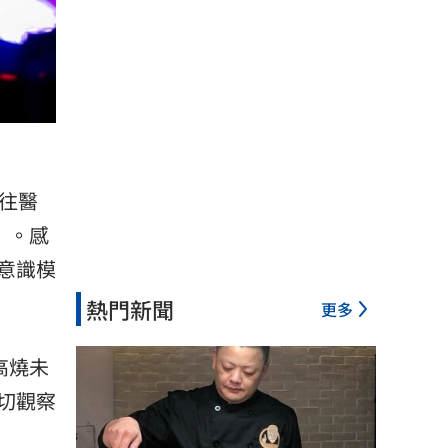
往醫
」。感
意識模
熱門新聞
更多
高燒未
切觀察