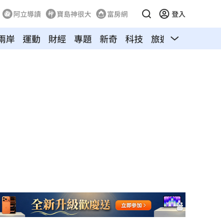
阿立導讀
寶島神很大
富房網
登入
兩岸
運動
財經
專題
新奇
科技
旅遊
汽車
寵物