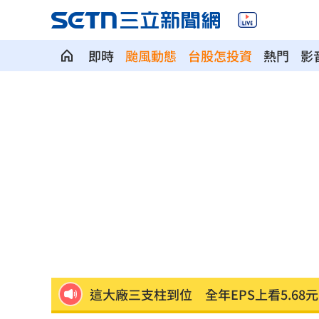
瞄準胃癌新療法 醣聯啟動一期臨床試
即時
颱風動態
台股怎投資
熱門
影
到了機場才知出不去！中國爆鎖國新法
7年前遭譏傻逼！他逆襲超車中國前首富
女兒一句話 兩老退休生活全變調
03:05
記憶體產能全被大廠包下 驚人漲價潮
北美訂單補爆 聯發科小金雞EPS至27.1
AI和你讀的不同！實測《時代》驚揭1真
這大廠三支柱到位 全年EPS上看5.68元
慈濟買BNT被詐10億！藍昔嗆擋疫苗網