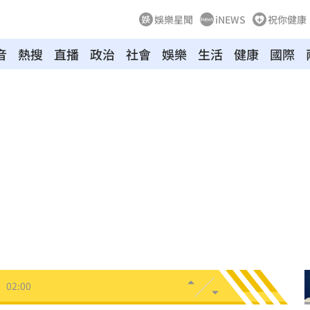
娛樂星聞
iNEWS
祝你健康
驗！
04:02
音
熱搜
直播
政治
社會
娛樂
生活
健康
國際
03:57
03:10
來襲
03:04
2元
02:30
相
02:10
02:00
朝聖
01:35