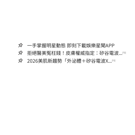
一手掌握明星動態 即刻下載娛樂星聞APP
拒絕醫美冤枉錢！皮膚權威指定：矽谷電波...
PR
2026美肌新趨勢「外泌體＋矽谷電波X...
PR