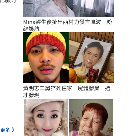
Mina輕生後扯出西村力發言風波　粉
絲護航
黃明志二舅猝死住家！屍體發臭一週
才發現
更多