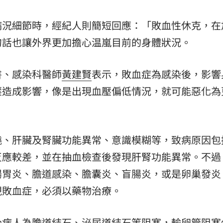
病況細節時，經紀人則簡短回應：「敗血性休克，在
句話也讓外界更加擔心温嵐目前的身體狀況。
書、感染科醫師
黃建賢
表示，敗血症為感染後，影響
壓造成影響，像是出現血壓偏低情況，就可能惡化為
燒、肝臟及腎臟功能異常、意識模糊等，致病原因包
反應較差，並在抽血檢查後發現肝腎功能異常。不過
腸胃炎、膽道感染、膽囊炎、盲腸炎，或是卵巢發炎
現敗血症，必須以藥物治療。
分病人為膽道結石、泌尿道結石等阻塞，輸卵管阻塞