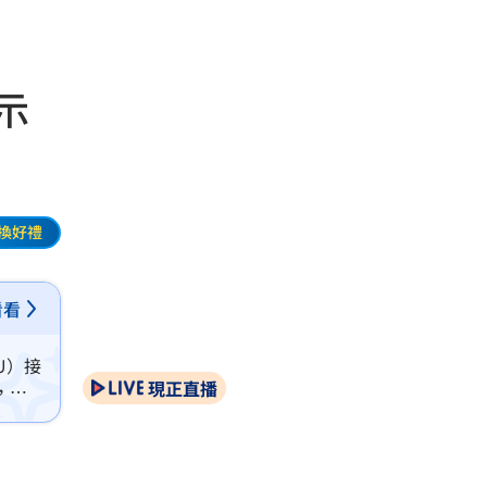
示
換好禮
看看
U）接
現正直播
，恐
記