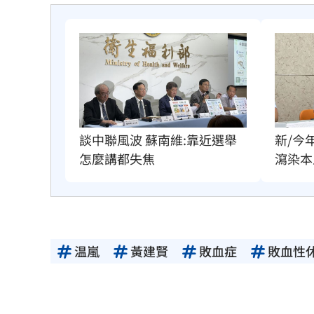
談中聯風波 蘇南維:靠近選舉
新/今
怎麼講都失焦
瀉染本
温嵐
黃建賢
敗血症
敗血性