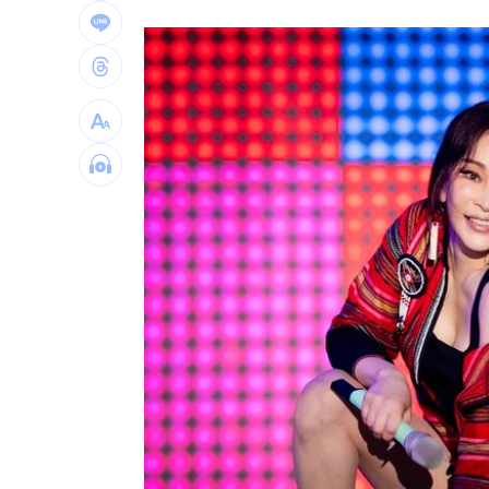
台灣彩券開獎直播中
20:31
LIVE三立+24小時直播
15:27
三立iNEWS新聞台線上直播
18:00
理想混蛋號召粉絲跨海追星吃美食！
18: