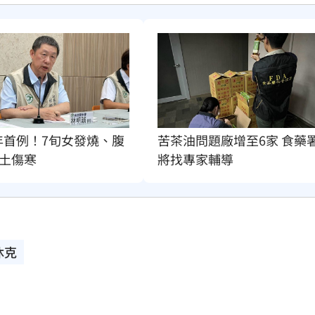
年首例！7旬女發燒、腹
苦茶油問題廠增至6家 食藥
土傷寒
將找專家輔導
休克