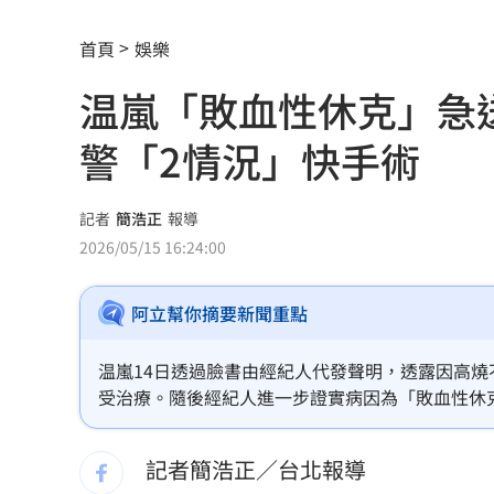
它躋身美禁令受惠者 上半年EPS衝2.5
首頁
娛樂
高溫重創雞蛋產量 最快要等到9月才回
温嵐「敗血性休克」急送
7月營收寫同期次高 聯寶訂單看到2027
警「2情況」快手術
台股收復44000點大關 2關鍵看AI產業
他見搶案挺身相救遭圍毆亡！嫌犯最小1
記者
簡浩正
報導
2026/05/15 16:24:00
扣款人數狂增4成 國泰小龍基金布局曝
阿立幫你摘要新聞重點
車是我的、油也是我的 睡車竟被收住
24歲存款破百萬！她公開致富關鍵：超
温嵐14日透過臉書由經紀人代發聲明，透露因高燒
受治療。隨後經紀人進一步證實病因為「敗血性休
這大廠產能利用率衝90% 目標價上看2
導致發燒、肝腎功能異常、意識模糊等情況，而腸
者：簡浩正）
記者簡浩正／台北報導
埃及知名女星涉毒被判死 引發社會震