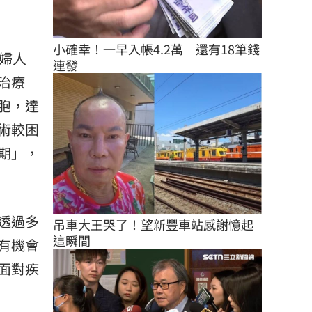
小確幸！一早入帳4.2萬　還有18筆錢
婦人
連發
治療
胞，達
術較困
期」，
透過多
吊車大王哭了！望新豐車站感謝憶起
這瞬間
有機會
面對疾