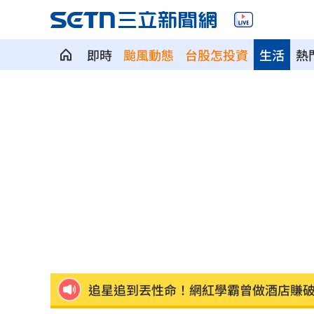
即時
颱風動態
台股怎投資
生活
熱
6打2討債球棒K頭 一中泡沫茶店顧客嚇
大熱門回歸 吳宗憲Lulu、陳漢典再合
鄭照新：賴總統和台中287萬人撕裂對立
謝賢前女友遭酸消費死者 P圖到欄杆歪
吳謹言被迫吸二手菸！洪堯重演孕期爭
追星追到丟性命！網紅學霸曾做酒店賺