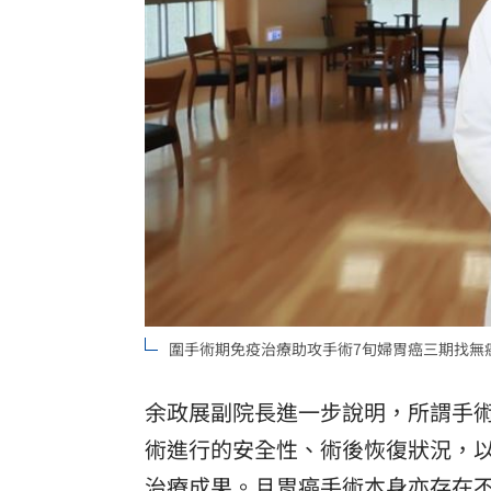
酷澎「爸氣父親節」國際官方品牌齊聚
罕病博士彭士齊 輪椅上的生命覺醒！
11
圍手術期免疫治療助攻手術7旬婦胃癌三期找無
余政展副院長進一步說明，所謂手
術進行的安全性、術後恢復狀況，
治療成果。且胃癌手術本身亦存在