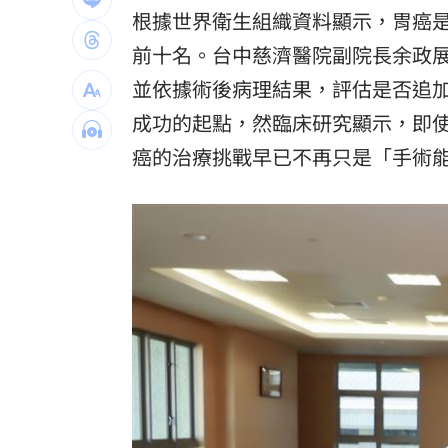
根據世界衛生組織資料顯示，胃癌
田路路窮困 許常德開轟工會理事長曹
前十名。台中慈濟醫院副院長余政
王品牛排姓名有「王、玉」龍蝦免費吃
並依據術後病理結果，評估是否追
鄭麗文訪中要480萬！民主基金會：沒撤
成功的起點，然臨床研究顯示，即
癌的治療挑戰早已不再只是「手術
新／水電工施工不慎！電梯井墜落重傷
台灣彩券開獎直播中
20:31
LIVE三立+24小時直播
15:27
三立iNEWS新聞台線上直播
18:00
市場到酒場料理！可果美蕃茄醬創無限
父親節送會拉筋的按摩椅 爸爸「筋歡喜
油品食安事件引關注 挑選保健食品要注