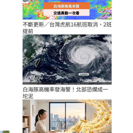
不斷更新／台灣虎航16航班取消、2班
提前
白海豚高機率發海警！北部恐爛成一
坨泥