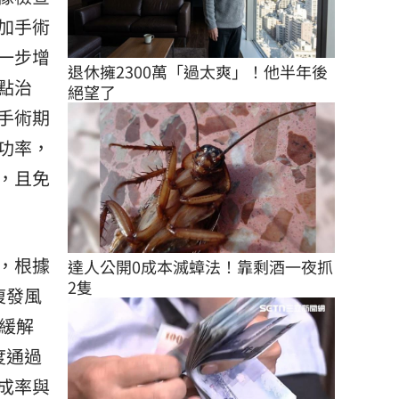
加手術
一步增
退休擁2300萬「過太爽」！他半年後
點治
絕望了
手術期
功率，
，且免
，根據
達人公開0成本滅蟑法！靠剩酒一夜抓
2隻
復發風
緩解
度通過
成率與