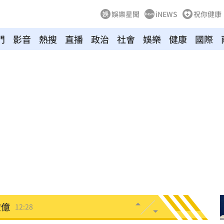
娛樂星聞
iNEWS
祝你健康
門
影音
熱搜
直播
政治
社會
娛樂
健康
國際
傻
12:33
體
12:33
！
12:33
掉
12:29
議
12:29
破億
12:28