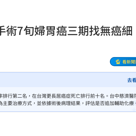
信任
12:28
違憲
12:27
手術7旬婦胃癌三期找無癌細
p
12:25
12:23
了
12:20
看新聞
12:19
去
14
率排行第二名，在台灣更長居癌症死亡排行前十名。台中慈濟醫
1%
12:12
為主要治療方式，並依據術後病理結果，評估是否追加輔助化療
起點，然臨床研究顯示，即使完成手術，仍有高達7成胃癌患者
強度
12:12
能否成功」。
統位
12:11