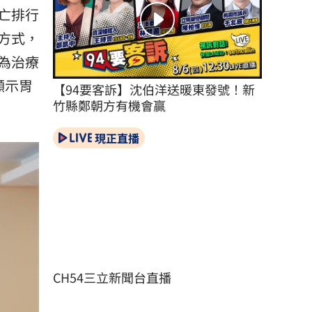
亡排行
方式，
為治療
顯示胃
【94要客訴】沈伯洋送暖東發號！新
竹縣鄭朝方有機會贏
現正直播
CH54三立新聞台直播