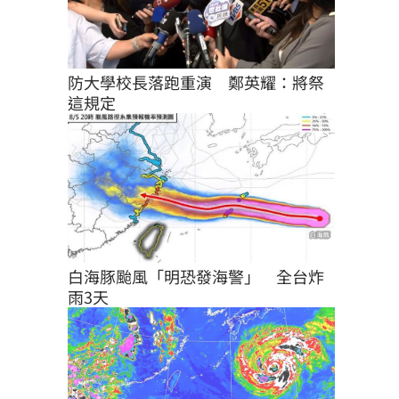
防大學校長落跑重演　鄭英耀：將祭
這規定
白海豚颱風「明恐發海警」　全台炸
雨3天