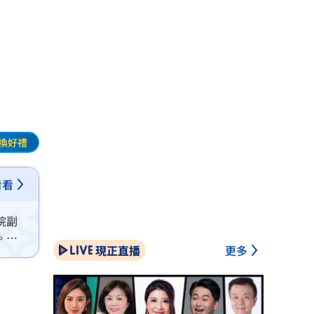
換好禮
看看
院副
。雖
現正直播
更多
會在術