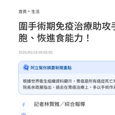
51.8%市民指725不成功 蔣：政府失去
首頁
生活
蔣萬安拋凍結監院 黃帝穎引釋字轟：
圍手術期免疫治療助攻
筆記進化！Gemini Notebook測自製Ap
胞、恢進食能力！
軍公教退休金可望調升！調漲幅度曝光
網喊去夏莉絲幼兒園簽名 沈伯洋回應
2026/05/18 09:00:00
這大廠衝破萬元大關 第3檔萬金股誕生
阿立幫你摘要新聞重點
薪水逼人走！35％年輕上班族想跳槽
12:
根據世界衛生組織資料顯示，胃癌是所有癌症死亡
瘦瘦針防癌？台大研究:相關癌症風險降4
院長余政展指出，過去在胃癌治療上，多以手術作
然過去多將「能否順利完成手術」視為治療成功的
瓊斯盃賽制惹議 籃協正面回應為提升
後復發，顯示胃癌的治療挑戰早已不再只是「手術
記者林賢雅／綜合報導
將邁拉入戰場當假想敵？蔣遭疑布局總