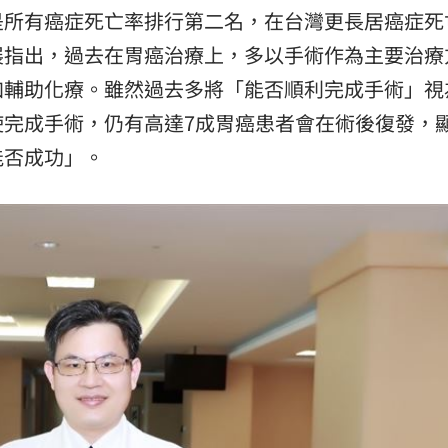
是所有癌症死亡率排行第二名，在台灣更長居癌症死
雨婷
12:08
展指出，過去在胃癌治療上，多以手術作為主要治療
！
12:07
加輔助化療。雖然過去多將「能否順利完成手術」視
案
12:02
使完成手術，仍有高達7成胃癌患者會在術後復發，
能否成功」。
昏迷
12:01
可能
12:00
」
18:00
意
13:00