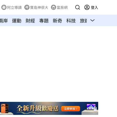
阿立導讀
寶島神很大
富房網
登入
兩岸
運動
財經
專題
新奇
科技
旅遊
汽車
寵物