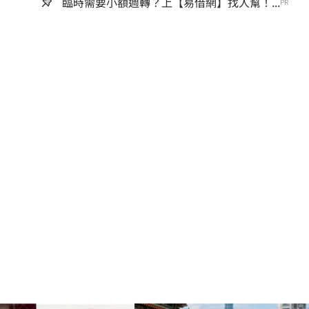
臨時需要小額週轉？上【易借網】找人幫！...
PR