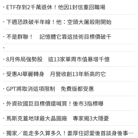
ETF存到2千萬退休！他因1封信重回職場
下週恐跌破半年線！他：空頭大屠殺剛開始
不是群聯！ 記憶體它靠這技術目標價破千
8月佈局強勢股 這13家單周市值暴增千億
受惠AI華麗轉身 月營收創13年新高的它
GPT將取消這項限制 免費版都受惠
外資砍國巨目標價還喊買！後市3指標曝
馬斯克蓋地球最大晶圓廠 專家揭3大隱憂
獨家／能走多久算多久！姜厚任認愛後首談身後事