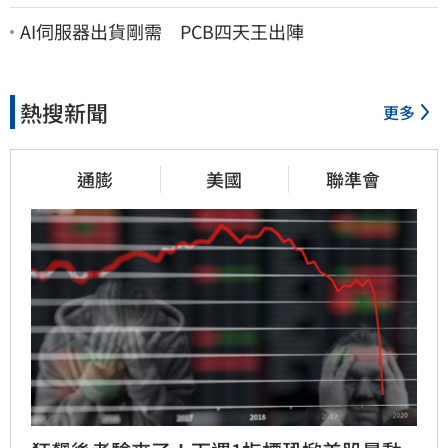
「遺囑進度」曝光
AI伺服器出貨剛需 PCB四天王出陣
熱搜新聞
更多
通膨
美國
聯準會