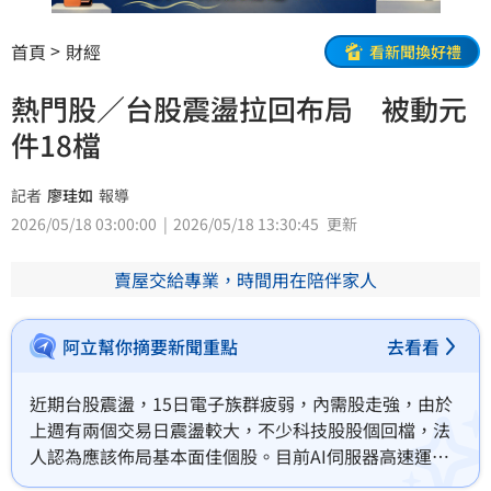
首頁
財經
看新聞換好禮
熱門股／台股震盪拉回布局 被動元
件18檔
記者
廖珪如
報導
2026/05/18 03:00:00
2026/05/18 13:30:45
更新
賣屋交給專業，時間用在陪伴家人
阿立幫你摘要新聞重點
去看看
近期台股震盪，15日電子族群疲弱，內需股走強，由於
上週有兩個交易日震盪較大，不少科技股股個回檔，法
人認為應該佈局基本面佳個股。目前AI伺服器高速運算
需求持續攀升，被動元件產業迎來新一波升級與漲價循