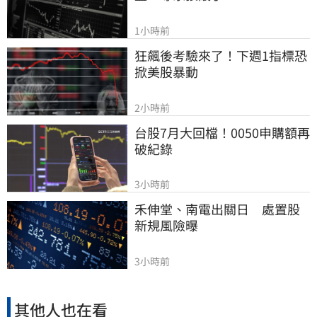
1小時前
狂飆後考驗來了！下週1指標恐
掀美股暴動
2小時前
台股7月大回檔！0050申購額再
破紀錄
3小時前
禾伸堂、南電出關日　處置股
新規風險曝
3小時前
其他人也在看