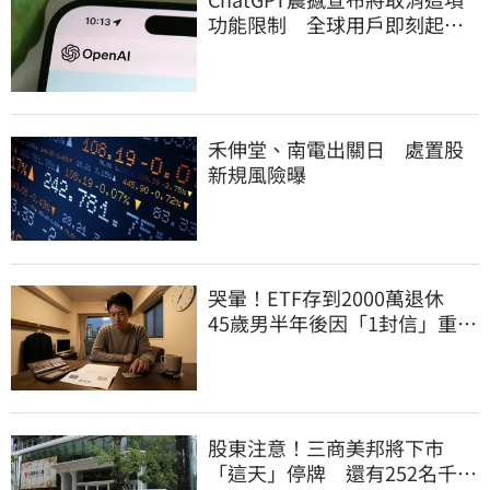
功能限制 全球用戶即刻起
「免費」用到飽
禾伸堂、南電出關日 處置股
新規風險曝
哭暈！ETF存到2000萬退休
45歲男半年後因「1封信」重回
職場
股東注意！三商美邦將下市
「這天」停牌 還有252名千張