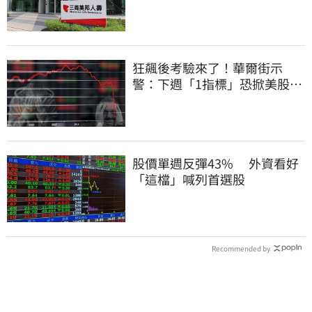
大戶
狂飆後考驗來了！華爾街示
警：下週「1指標」恐掀美股暴
動
股價單週反彈43% 外資看好
「這檔」喊列首選股
Recommended by