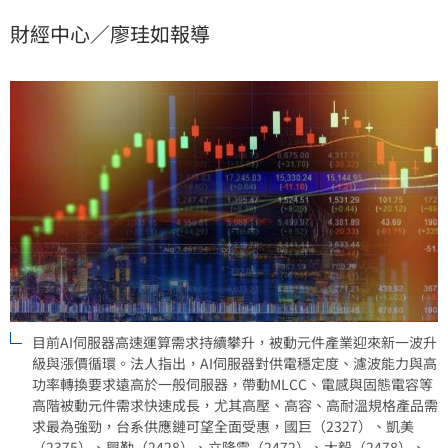
環。法人指出，AI伺服器對供電穩定度、濾波能力與高
財經中心／廖珪如報導
功率轉換要求遠高於一般伺服器，帶動MLCC、電感與固
態電容等高階被動元件需求快速成長，尤其高壓、高
容、高耐溫規格產品需求最為強勁，台系供應鏈可望全
面受惠。
目前AI伺服器高速運算需求持續攀升，被動元件產業迎來新一波升
級與漲價循環。法人指出，AI伺服器對供電穩定度、濾波能力與高
功率轉換要求遠高於一般伺服器，帶動MLCC、電感與固態電容等
高階被動元件需求快速成長，尤其高壓、高容、高耐溫規格產品需
求最為強勁，台系供應鏈可望全面受惠，國巨（2327）、凱美
（2375）、興勤（2428）、立隆電（2472）、大毅（2478）、