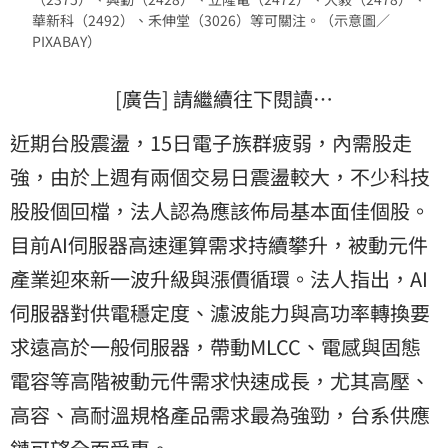
華新科（2492）、禾伸堂（3026）等可關注。（示意圖／
PIXABAY）
[廣告] 請繼續往下閱讀…
近期台股震盪，15日電子族群疲弱，內需股走
強，由於上週有兩個交易日震盪較大，不少科技
股股個回檔，法人認為應該佈局基本面佳個股。
目前AI伺服器高速運算需求持續攀升，被動元件
產業迎來新一波升級與漲價循環。法人指出，AI
伺服器對供電穩定度、濾波能力與高功率轉換要
求遠高於一般伺服器，帶動MLCC、電感與固態
電容等高階被動元件需求快速成長，尤其高壓、
高容、高耐溫規格產品需求最為強勁，台系供應