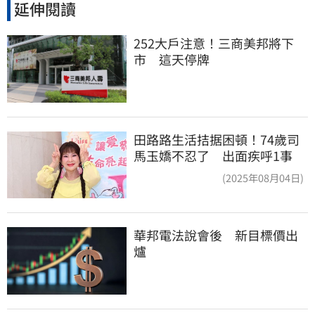
延伸閱讀
252大戶注意！三商美邦將下
市　這天停牌
田路路生活拮据困頓！74歲司
馬玉嬌不忍了 出面疾呼1事
(2025年08月04日)
華邦電法說會後　新目標價出
爐