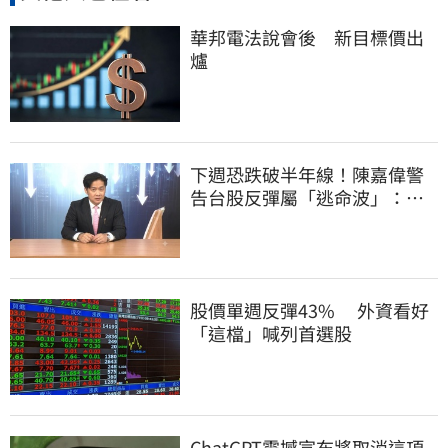
華邦電法說會後 新目標價出
爐
下週恐跌破半年線！陳嘉偉警
告台股反彈屬「逃命波」：空
頭大屠殺剛開始
股價單週反彈43% 外資看好
「這檔」喊列首選股
ChatGPT震撼宣布將取消這項