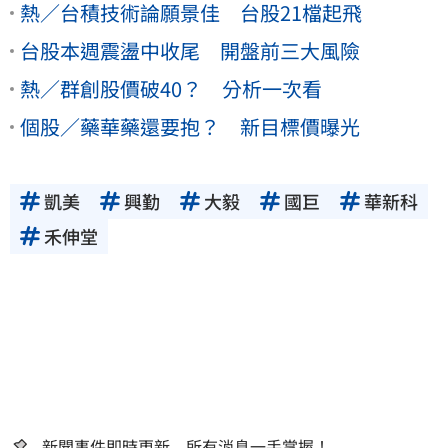
熱／台積技術論願景佳 台股21檔起飛
台股本週震盪中收尾 開盤前三大風險
熱／群創股價破40？ 分析一次看
個股／藥華藥還要抱？ 新目標價曝光
凱美
興勤
大毅
國巨
華新科
禾伸堂
新聞事件即時更新 所有消息一手掌握！