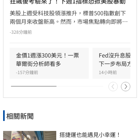
狂飆後考驗來了！下週1指標恐掀美股暴動
美股上週受科技股領漲推升，標普500指數創下
兩個月來收盤新高。然而，市場焦點轉向即將公
布的7月消費者物價指數（CPI），該數據將成為
-328分鐘前
檢驗通膨壓力與聯準會（Fed）貨幣政策的關
鍵。經濟學家預期CPI年增率為3.4%，若數據反
彈恐引發股市拋售。目前市場對9月升息的預期
金價1週漲300美元！一票
Fed沒升息股市
因就業數據疲軟而降溫，但油價波動與通膨焦慮
華爾街分析師看多
下一步布局方向
仍是主要風險。
-157分鐘前
14小時前
相關新聞
搭捷運也能遇見小幸運！