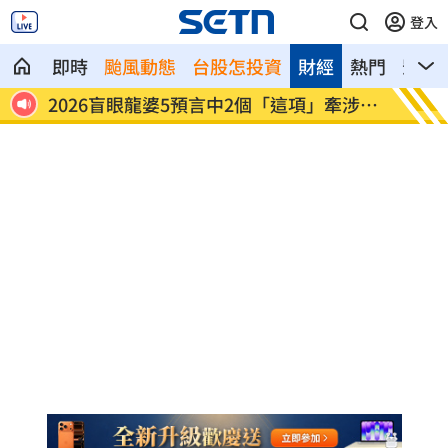
登入
即時
颱風動態
台股怎投資
財經
熱門
影音
牽涉台
陽台內褲沾精液！人妻調監視器驚覺是他
陪伴8