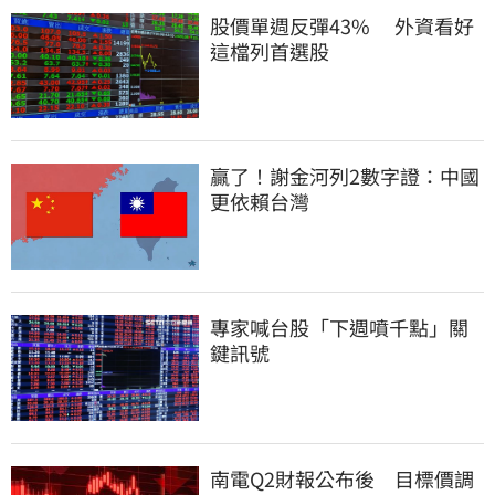
股價單週反彈43%　 外資看好
這檔列首選股
贏了！謝金河列2數字證：中國
更依賴台灣
專家喊台股「下週噴千點」關
鍵訊號
南電Q2財報公布後　目標價調