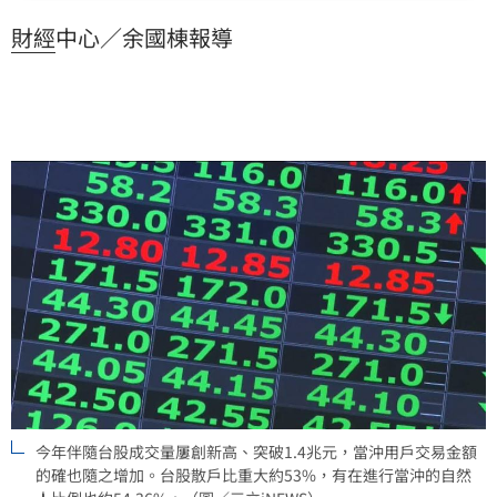
輕人，今年前4月每月當沖金額交易占比，相較去年同期
財經
中心／余國棟報導
在各年齡層中成長最明顯。
今年伴隨台股成交量屢創新高、突破1.4兆元，當沖用戶交易金額
的確也隨之增加。台股散戶比重大約53%，有在進行當沖的自然