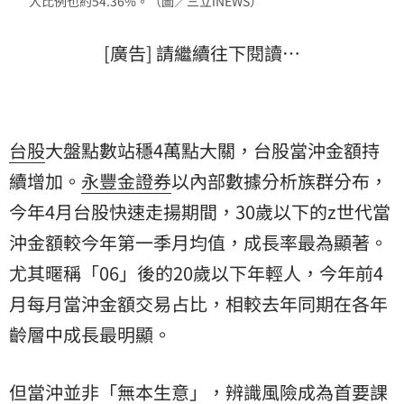
人比例也約54.36%。（圖／三立iNEWS）
[廣告] 請繼續往下閱讀…
台股
大盤點數站穩4萬點大關，台股當沖金額持
續增加。
永豐金
證券
以內部數據分析族群分布，
今年4月台股快速走揚期間，30歲以下的z世代當
沖金額較今年第一季月均值，成長率最為顯著。
尤其暱稱「06」後的20歲以下年輕人，今年前4
月每月當沖金額交易占比，相較去年同期在各年
齡層中成長最明顯。
但當沖並非「無本生意」，辨識風險成為首要課