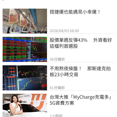
搭捷運也能遇見小幸運！
2026/08/03 08:00
股價單週反彈43%　 外資看好
這檔列首選股
36分鐘前
不用熬夜操盤！　那斯達克拍
板23小時交易
41分鐘前
台灣大推「MyCharge充電多」
5G資費方案
1小時前