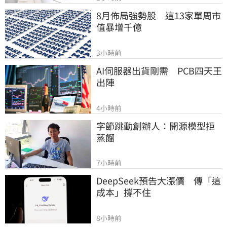
8月佈局強勢股　這13家單周市
值暴增千億
3小時前
AI伺服器出貨剛需　PCB四天王
出陣
4小時前
字節跳動創辦人：開源模型拒
蒸餾
7小時前
DeepSeek預告大漲價　傳「這
成本」撐不住
8小時前