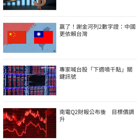
贏了！謝金河列2數字證：中國
更依賴台灣
專家喊台股「下週噴千點」關
鍵訊號
南電Q2財報公布後　目標價調
升