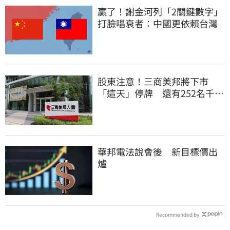
贏了！謝金河列「2關鍵數字」
打臉唱衰者：中國更依賴台灣
股東注意！三商美邦將下市
「這天」停牌 還有252名千張
大戶
華邦電法說會後 新目標價出
爐
Recommended by