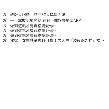
改版大回饋 熱門3C大獎接力送
一手掌握明星動態 即刻下載娛樂星聞APP
做到這點才有資格說愛你
PR
做到這點才有資格說愛你
PR
做到這點才有資格說愛你
PR
獨家／女駕駛肇逃1死1傷！男大生「凌晨跑外送」挨
撞 媽淚：家快瓦解