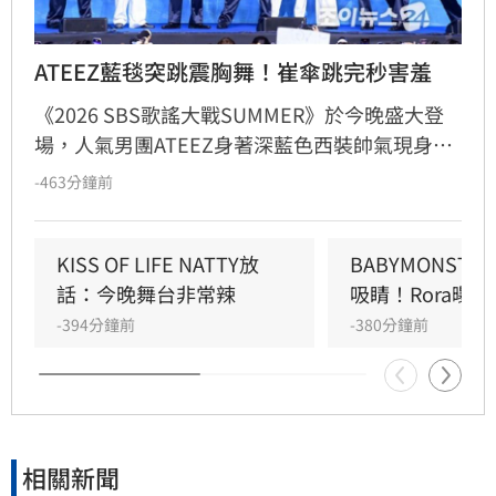
ATEEZ藍毯突跳震胸舞！崔傘跳完秒害羞
《2026 SBS歌謠大戰SUMMER》於今晚盛大登
場，人氣男團ATEEZ身著深藍色西裝帥氣現身藍
毯，展現成熟魅力。現場不僅大秀紅遍全球的招
-463分鐘前
牌「震胸舞」，成員崔傘更展現害羞反差萌。適
逢成員旼琦27歲生日，主持人驚喜送上花束慶
生，團員更一同合影留下溫馨紀念。ATEEZ承諾
KISS OF LIFE NATTY放
BABYMONST
將帶來精彩舞台，感謝粉絲一路以來的支持，讓
話：今晚舞台非常辣
吸睛！Rora曝
現場氣氛嗨翻天。這場結合生日慶祝與精彩演出
-394分鐘前
-380分鐘前
的活動，不僅展現ATEEZ的超高人氣，也成為粉
絲心中難忘的夏日回憶，後續演出備受各界高度
關注與期待。
相關新聞