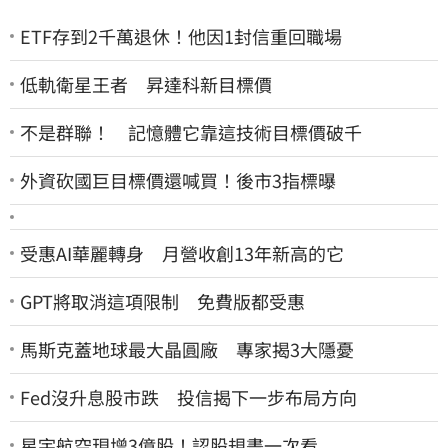
ETF存到2千萬退休！他因1封信重回職場
低軌衛星王者 昇達科新目標價
不是群聯！ 記憶體它靠這技術目標價破千
外資砍國巨目標價還喊買！後市3指標曝
受惠AI華麗轉身 月營收創13年新高的它
GPT將取消這項限制 免費版都受惠
馬斯克蓋地球最大晶圓廠 專家揭3大隱憂
Fed沒升息股市跌 投信揭下一步布局方向
星宇航空現增3億股！認股規畫一次看