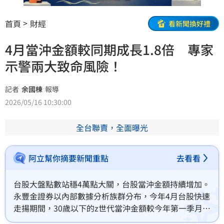
首頁
財經
看新聞換好禮
4月當沖金額較同期成長1.8倍 專家
示警兩大致命風險！
記者
余國棟
報導
2026/05/16 10:30:00
全台聯賣，全面曝光
阿立幫你摘要新聞重點
去看看
台股大盤點數站穩4萬點大關，台股當沖金額持續增加。
永豐金證券以內部數據分析族群分布，今年4月台股快速
走揚期間，30歲以下的z世代當沖金額較今年第一季月均
值，成長率最為顯著。尤其暱稱「06」後的20歲以下年