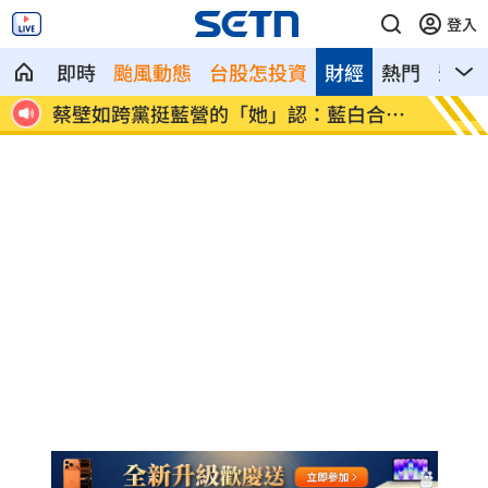
登入
即時
颱風動態
台股怎投資
財經
熱門
影音
害羞
蔡壁如跨黨挺藍營的「她」認：藍白合不
洋將8
易
試