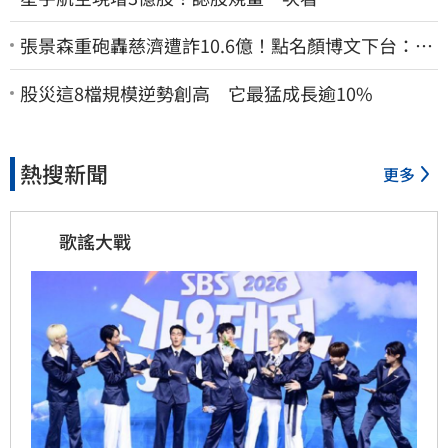
張景森重砲轟慈濟遭詐10.6億！點名顏博文下台：為
什麼這麼好騙？
股災這8檔規模逆勢創高 它最猛成長逾10%
熱搜新聞
更多
歌謠大戰