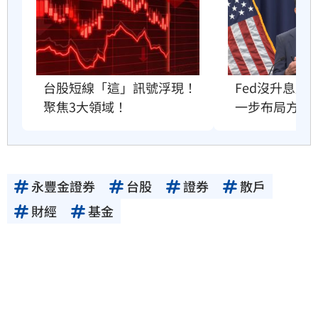
Fed沒升息股
台股短線「這」訊號浮現！
一步布局方向
聚焦3大領域！
永豐金證券
台股
證券
散戶
財經
基金