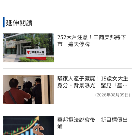
延伸閱讀
252大戶注意！三商美邦將下
市　這天停牌
瞞家人產子藏屍！19歲女大生
身分、背景曝光 驚見「產檢
紀錄全空白」
(2026年08月09日)
華邦電法說會後　新目標價出
爐