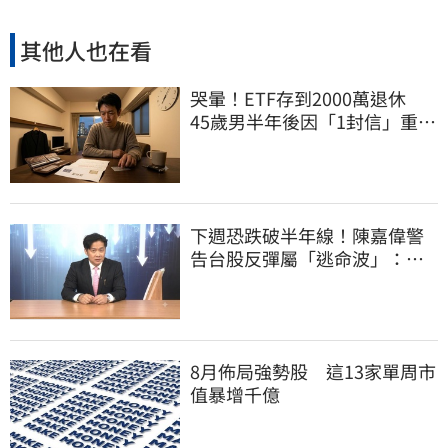
其他人也在看
哭暈！ETF存到2000萬退休
45歲男半年後因「1封信」重回
職場
下週恐跌破半年線！陳嘉偉警
告台股反彈屬「逃命波」：空
頭大屠殺剛開始
8月佈局強勢股 這13家單周市
值暴增千億