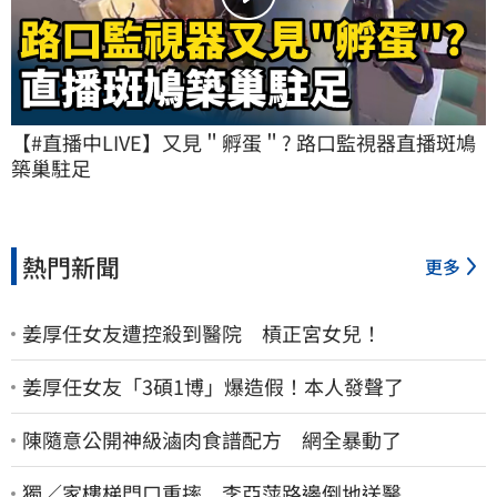
【#直播中LIVE】又見＂孵蛋＂? 路口監視器直播斑鳩
築巢駐足
熱門新聞
更多
姜厚任女友遭控殺到醫院 槓正宮女兒！
姜厚任女友「3碩1博」爆造假！本人發聲了
陳隨意公開神級滷肉食譜配方 網全暴動了
獨／家樓梯門口重摔 李亞萍路邊倒地送醫