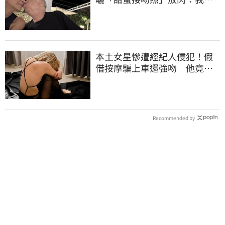
愛的老婆
本土女星慘遭經紀人侵犯！假
借按摩騙上車還強吻 他竟反
嗆：又沒伸舌頭
Recommended by