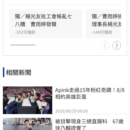
對李亞萍提及余天過去經營工會的貢獻，前理事
長楊光友出面駁斥，澄清余天所屬工會與演藝工
會無關，更直言演藝圈工會林立現象混亂，強調
獨／楊光友批工會帳亂七
獨／曹雨婷挨轟
自己成立的台灣演藝人員協會運作順利，不願捲
八糟　曹雨婷發聲
理事長楊光友開
入紛爭。這場關於藝人工會權益與財務管理的爭
-302分鐘前
-148分鐘前
議，隨著各界大咖發聲，讓演藝圈內部矛盾浮上
檯面，也凸顯了資深藝人照護制度的結構性問
題，引發社會廣泛關注與討論。
相關新聞
Apink走過15年粉紅奇蹟！8/8
相約高雄巨蛋
2026/06/29 08:00
被目擊現身三總直腸科　67歲
徐乃麟證實了