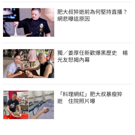
肥大叔猝逝前為何堅持直播？
網悲曝這原因
獨／姜厚任新歡爆黑歷史　楊
光友怒揭內幕
「料理網紅」肥大叔暴瘦猝
逝　住院照片曝