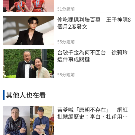
51分鐘前
偷吃粿粿判賠百萬　王子神隱8
個月2度發文
55分鐘前
台玻千金為何不回台　徐莉玲
這件事成關鍵
58分鐘前
其他人也在看
苦苓喊「唐朝不存在」 網紅
批瞎編歷史：李白、杜甫用鮮
卑文寫詩？