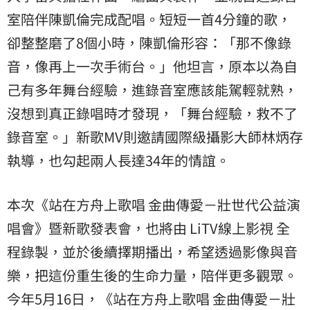
室陪伴陳凱倫完成配唱。短短一首4分鐘的歌，
卻整整磨了8個小時，陳凱倫形容：「那不像錄
音，像再上一次手術台。」他坦言，原本以為自
己有多年舞台經驗，進錄音室應該能駕輕就熟，
沒想到真正錄唱時才發現，「舞台經驗，救不了
錄音室。」新歌MV則邀請國際級攝影大師林炳存
執導，也勾起兩人長達34年的情誼。
本次《站在方舟上歌唱 金曲傳愛－壯世代公益演
唱會》暨新歌發表會，也將由 LiTV線上影視 全
程錄製，並於後續擇期播出，希望透過影像與音
樂，把這份重生後的生命力量，陪伴更多觀眾。
今年5月16日，《站在方舟上歌唱 金曲傳愛－壯