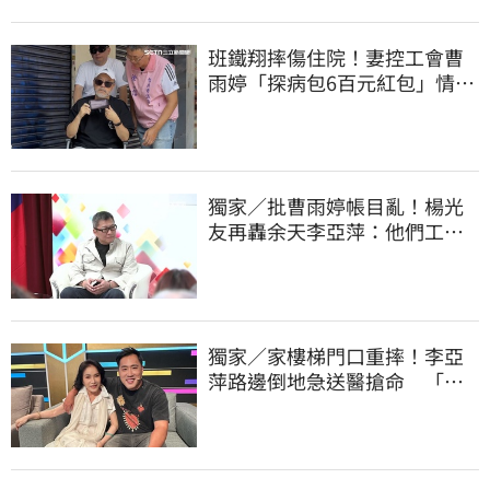
班鐵翔摔傷住院！妻控工會曹
雨婷「探病包6百元紅包」情
勒：忍無可忍
獨家／批曹雨婷帳目亂！楊光
友再轟余天李亞萍：他們工會
跟演藝圈沒關
獨家／家樓梯門口重摔！李亞
萍路邊倒地急送醫搶命 「最
新傷況」曝