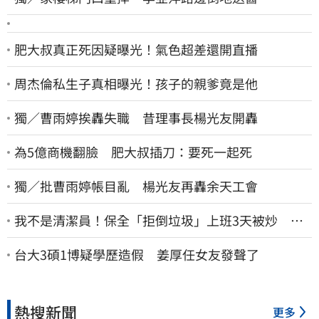
肥大叔真正死因疑曝光！氣色超差還開直播
周杰倫私生子真相曝光！孩子的親爹竟是他
獨／曹雨婷挨轟失職 昔理事長楊光友開轟
為5億商機翻臉 肥大叔插刀：要死一起死
獨／批曹雨婷帳目亂 楊光友再轟余天工會
我不是清潔員！保全「拒倒垃圾」上班3天被炒 找
法院討公道結果出爐
台大3碩1博疑學歷造假 姜厚任女友發聲了
熱搜新聞
更多