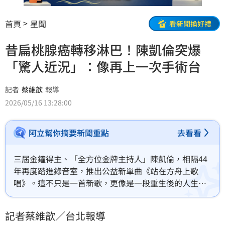
首頁
星聞
看新聞換好禮
昔扁桃腺癌轉移淋巴！陳凱倫突爆
「驚人近況」：像再上一次手術台
記者
蔡維歆
報導
2026/05/16 13:28:00
阿立幫你摘要新聞重點
去看看
三屆金鐘得主、「全方位金牌主持人」陳凱倫，相隔44
年再度踏進錄音室，推出公益新單曲《站在方舟上歌
唱》。這不只是一首新歌，更像是一段重生後的人生紀
錄。陳凱倫坦言，以現在的身體狀況，加上整首歌長達
353字，從今年1月29日拿到歌曲，到5月16日新歌發表
記者蔡維歆／台北報導
會前，「整整107天才真正背熟。」但也因為如此，他