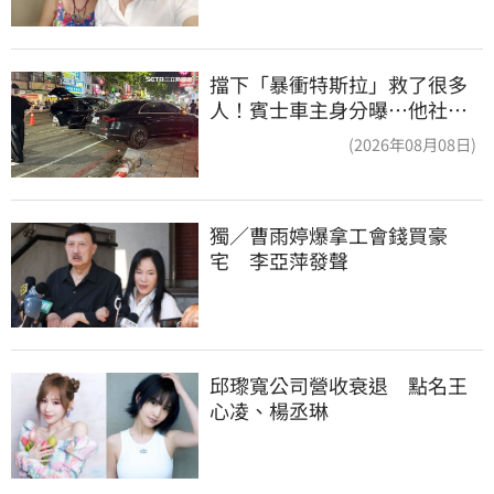
擋下「暴衝特斯拉」救了很多
人！賓士車主身分曝…他社群
擁1.4萬追蹤
(2026年08月08日)
獨／曹雨婷爆拿工會錢買豪
宅　李亞萍發聲
邱瓈寬公司營收衰退　點名王
心凌、楊丞琳