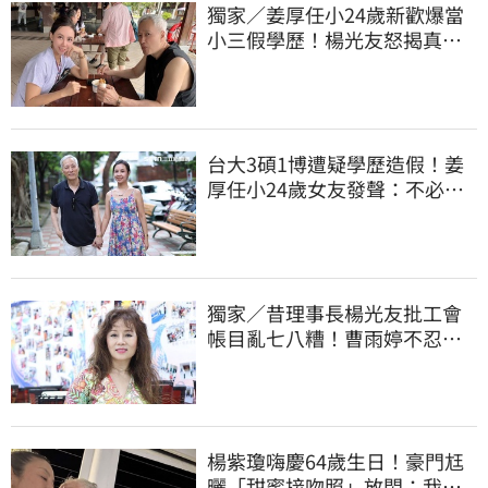
獨家／姜厚任小24歲新歡爆當
小三假學歷！楊光友怒揭真實
內幕：我祝福
台大3碩1博遭疑學歷造假！姜
厚任小24歲女友發聲：不必證
明自己是對的
獨家／昔理事長楊光友批工會
帳目亂七八糟！曹雨婷不忍
了 9字洩心聲
楊紫瓊嗨慶64歲生日！豪門尪
曬「甜蜜接吻照」放閃：我親