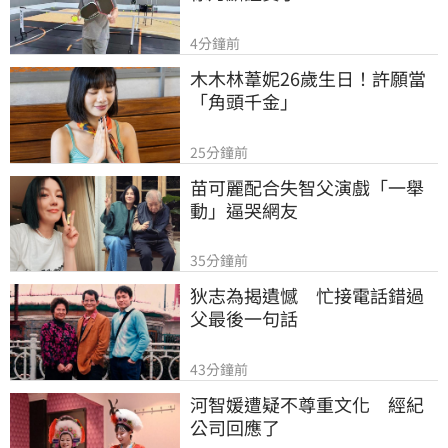
4分鐘前
木木林葦妮26歲生日！許願當
「角頭千金」
25分鐘前
苗可麗配合失智父演戲「一舉
動」逼哭網友
35分鐘前
狄志為揭遺憾　忙接電話錯過
父最後一句話
43分鐘前
河智媛遭疑不尊重文化　經紀
公司回應了