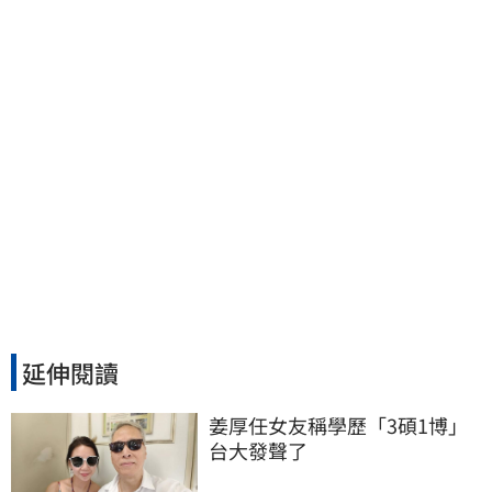
波」：空頭大屠殺剛開始
延伸閱讀
姜厚任女友稱學歷「3碩1博」 
台大發聲了