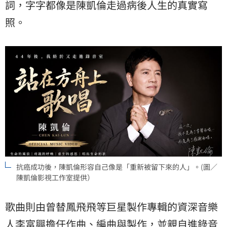
詞，字字都像是陳凱倫走過病後人生的真實寫
照。
抗癌成功後，陳凱倫形容自己像是「重新被留下來的人」。(圖／
陳凱倫影視工作室提供）
歌曲則由曾替鳳飛飛等巨星製作專輯的資深音樂
人李富興擔任作曲、編曲與製作，並親自進錄音