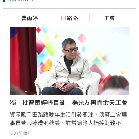
曹雨婷
田路路
工會
獨／批曹雨婷帳目亂　楊光友再轟余天工會
資深歌手田路路晚年生活引發關注，演藝工會理
事長曹雨婷遭池秋美、許常德等人指控財務不透
明及未照顧資深藝人，引發演藝圈軒然大波。針
-327分鐘前