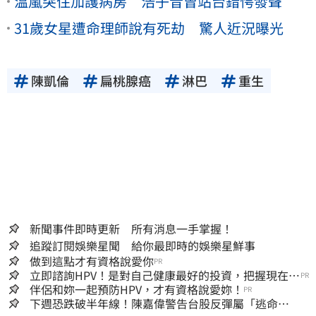
温嵐突住加護病房 浩子昔曾站台錯愕發聲
31歲女星遭命理師說有死劫 驚人近況曝光
陳凱倫
扁桃腺癌
淋巴
重生
新聞事件即時更新 所有消息一手掌握！
追蹤訂閱娛樂星聞 給你最即時的娛樂星鮮事
做到這點才有資格說愛你
PR
立即諮詢HPV！是對自己健康最好的投資，把握現在不
PR
嫌晚！
伴侶和妳一起預防HPV，才有資格說愛妳！
PR
下週恐跌破半年線！陳嘉偉警告台股反彈屬「逃命