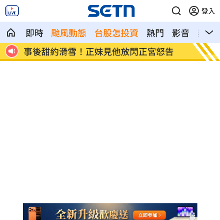
登入
即時
颱風動態
台股怎投資
熱門
影音
熱搜
告
高雄親子遊樂園區開幕 首日吸引大批人
突破中
潮
會