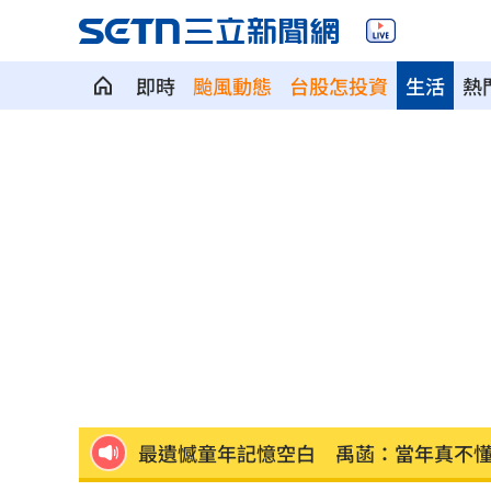
即時
颱風動態
台股怎投資
生活
熱
飲料空盒找嘸地方丟 騎車咬著遭攔查
伊波拉失控！專家憂病毒恐已突變
00:23
63歲章小蕙吐露心聲：後悔當年嫁給鍾
白海豚颱風擺盪逼近！雨到「這時」才
最遺憾童年記憶空白 禹菡：當年真不
每股配12.8元的它 Ｑ2營收曝光
00:00