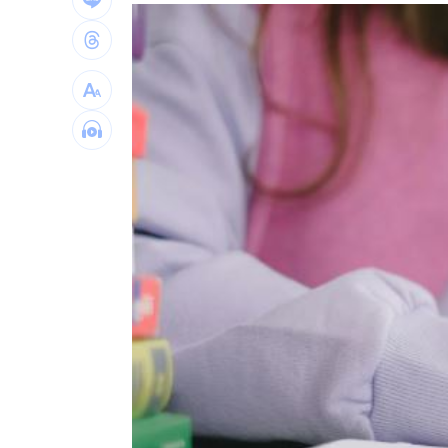
橘貓「阿咪」離家百天 主人祭20萬元
挺蘇巧慧！回顧蔡英文新北寫下1驚人紀
勝騎士7局失2分好投 兄弟本季澄清湖
大盤回神誰最猛？18檔台股ETF失土收復
台灣彩券開獎直播中
20:31
LIVE三立+24小時直播
15:27
三立iNEWS新聞台線上直播
18:00
商場戰國來臨 台中「頂奢大道」逐漸
台彩父親節推新刮刮樂千萬頭獎超「爸
「拍片人的多重宇宙」職涯論壇9/12登