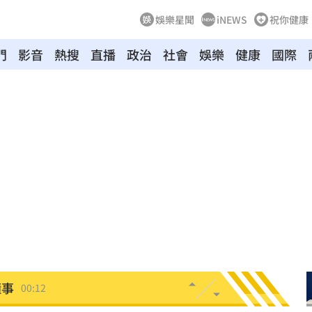
娛樂星聞
iNEWS
祝你健康
門
影音
熱搜
直播
政治
社會
娛樂
健康
國際
槓警
00:23
鎮濤
00:22
趨緩
00:19
懂事
00:12