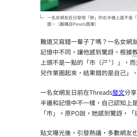
8國球員齊聚高雄 Formosa 7s掀足球
一名女網友近日發現「肺」的右半邊上面不是「
理想混蛋號召粉絲跨海追星吃美食！
圖。（翻攝自Pexels圖庫）
18:
難道又寫錯一輩子了嗎？一名女網
記憶中不同，讓他感到驚訝。根據
上頭不是一點的「市（ㄕˋ）」，而
兒作業圈起來，結果錯的是自己」
一名女網友日前在Threads
發文
分享
半邊和記憶中不一樣，自己認知上
「巿」。原PO說，她感到驚訝，「
貼文曝光後，引發熱議，多數網友