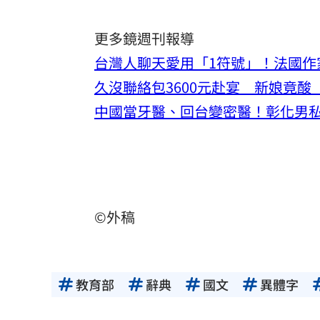
更多鏡週刊報導
台灣人聊天愛用「1符號」！法國作
久沒聯絡包3600元赴宴 新娘竟
中國當牙醫、回台變密醫！彰化男私
©外稿
教育部
辭典
國文
異體字