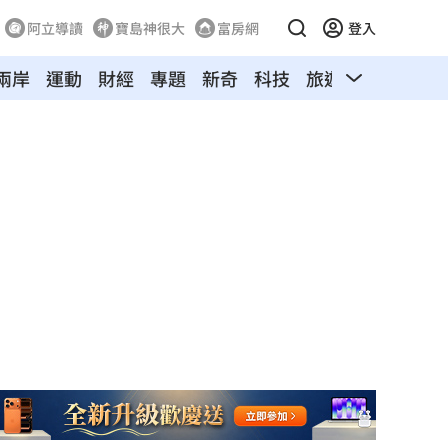
阿立導讀
寶島神很大
富房網
登入
兩岸
運動
財經
專題
新奇
科技
旅遊
汽車
寵物