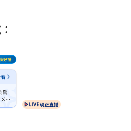
撼：
換好禮
看看
到驚
ㄈㄨ
現正直播