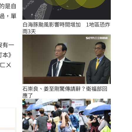
的是自
過，單
白海豚颱風影響時間增加　1地區恐炸
雨3天
沒有一
訂本》
ㄈㄨ
石崇良、姜至剛驚傳請辭？衛福部回
應了