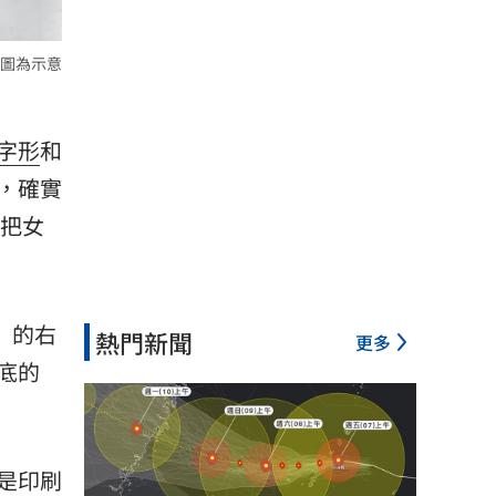
圖為示意
字形
和
，確實
還把女
」的右
熱門新聞
更多
底的
是印刷