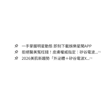
一手掌握明星動態 即刻下載娛樂星聞APP
拒絕醫美冤枉錢！皮膚權威指定：矽谷電波...
PR
2026美肌新趨勢「外泌體＋矽谷電波X...
PR