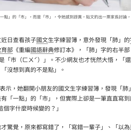
熱潮
10:00
一點」的「市」，而是「巿」，令她感到訝異，貼文釣出一票家長討論，
15
友近日查看孩子
國文
生字練習簿，意外發現「肺」的
教育部
《重編
國語
辭典
修訂本》，「肺」字的右半部
是「巿（ㄈㄨˊ）」。不少網友也才恍然大悟，「
、「沒想到真的不是點」。
表示，她翻開小朋友的國文生字練習簿，發現「肺
是有「一點」的「市」，但實際上卻是一筆直直寫到
這個字什麼時候變的？」
也才驚覺，原來都寫錯了，「寫錯一輩子」、「以為