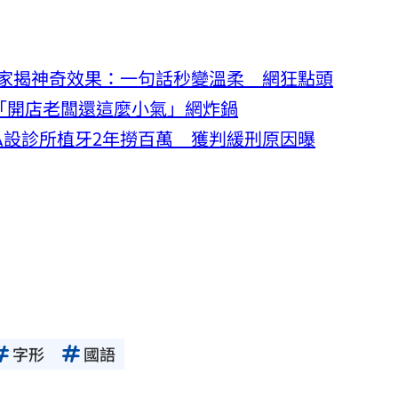
家揭神奇效果：一句話秒變溫柔 網狂點頭
酸「開店老闆還這麼小氣」網炸鍋
設診所植牙2年撈百萬 獲判緩刑原因曝
字形
國語