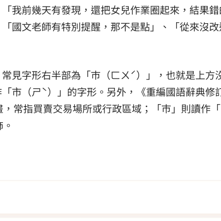
、「我前幾天有發現，還把女兒作業圈起來，結果錯
、「國文老師有特別提醒，那不是點」、「從來沒改
」常見字形右半部為「巿（ㄈㄨˊ）」，也就是上方
作「市（ㄕˋ）」的字形。另外，《重編國語辭典修
畫，常指買賣交易場所或行政區域；「巿」則讀作「
飾。