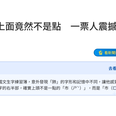
打點
23:59
23:53
上面竟然不是點 一票人震
:48
哭了
23:36
23:34
看新聞
開嗆
23:33
去
:33
國文生字練習簿，意外發現「肺」的字形和記憶中不同，讓他感
23:26
字的右半部，確實上頭不是一點的「市（ㄕˋ）」，而是「巿（
圈起來，結果錯的是自己」、「沒想到真的不是點」。
程曝
23:26
迎煞
23:21