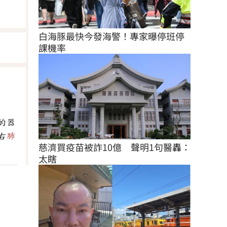
白海豚最快今發海警！專家曝停班停
課機率
慈濟買疫苗被詐10億　聲明1句醫轟：
太瞎