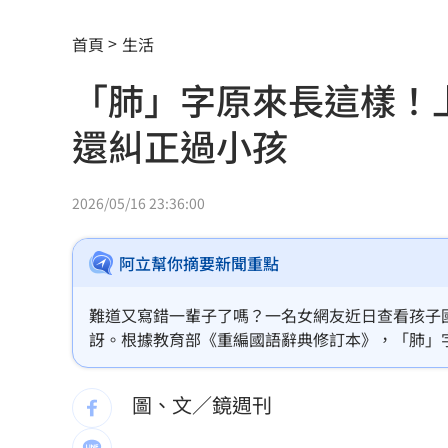
連續2場安打！ 林安可掃二壘打貢獻1
首頁
生活
歐洲避暑天堂失守！地中海熱到像溫泉
「肺」字原來長這樣！
3歲米格魯偷吃軟糖 被催吐後好有戲
23
還糾正過小孩
獨／北勢棒球隊穿破鞋拚冠軍 台僑看
南港Lalaport鷹架坍塌！3櫃位暫停營業
2026/05/16 23:36:00
北市教育局再喊虐童案遭渲染！林月琴
阿立幫你摘要新聞重點
疊單計薪遭控違法 UberEats都說了
23
難道又寫錯一輩子了嗎？一名女網友近日查看孩子
兆基前董座聲押禁見 林佑任200萬交保
訝。根據教育部《重編國語辭典修訂本》，「肺」
ˊ）」。不少網友也才恍然大悟，「還把女兒作業
白海豚「一路搖擺」！週末各地風雨時
圖、文／鏡週刊
跨縣市「送肉粽」碰音樂節！遊客正面