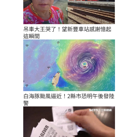
吊車大王哭了！望新豐車站感謝憶起
這瞬間
白海豚颱風逼近！2縣市恐明午後發陸
警