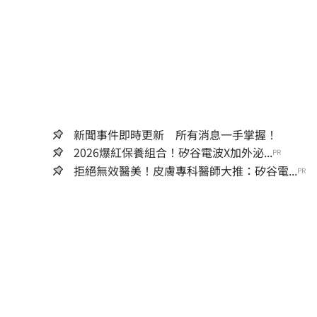
新聞事件即時更新 所有消息一手掌握！
2026爆紅保養組合！矽谷電波X加外泌...
PR
拒絕無效醫美！皮膚專科醫師大推：矽谷電...
PR