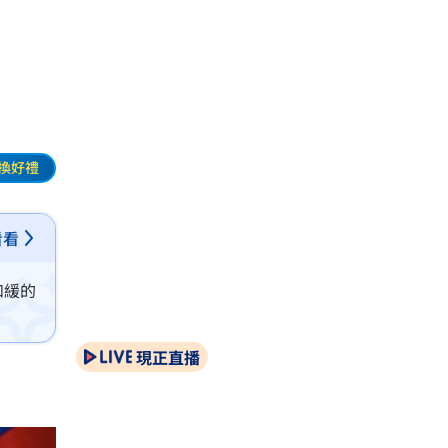
換好禮
看看
和緩的
現正直播