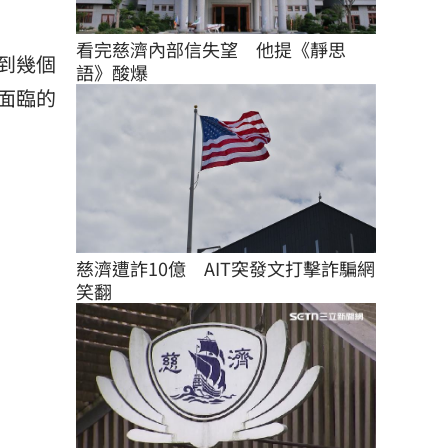
看完慈濟內部信失望　他提《靜思
到幾個
語》酸爆
面臨的
慈濟遭詐10億　AIT突發文打擊詐騙網
笑翻