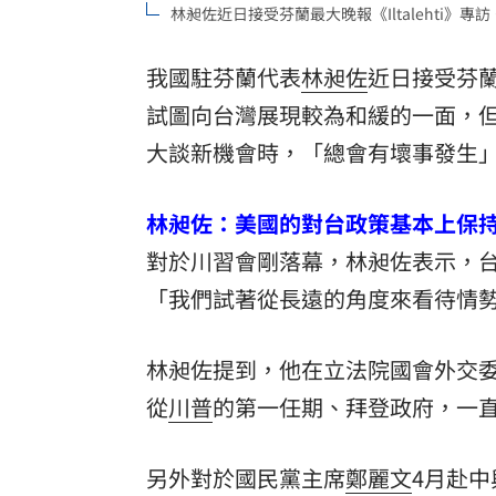
林昶佐近日接受芬蘭最大晚報《Iltalehti》
8國球員齊聚高雄 Formosa 7s掀足球
我國駐芬蘭代表
林昶佐
近日接受芬蘭
理想混蛋號召粉絲跨海追星吃美食！
18:
試圖向台灣展現較為和緩的一面，
大談新機會時，「總會有壞事發生
林昶佐：美國的對台政策基本上保
對於川習會剛落幕，林昶佐表示，
「我們試著從長遠的角度來看待情
林昶佐提到，他在立法院國會外交
從
川普
的第一任期、拜登政府，一
另外對於國民黨主席
鄭麗文
4月赴中