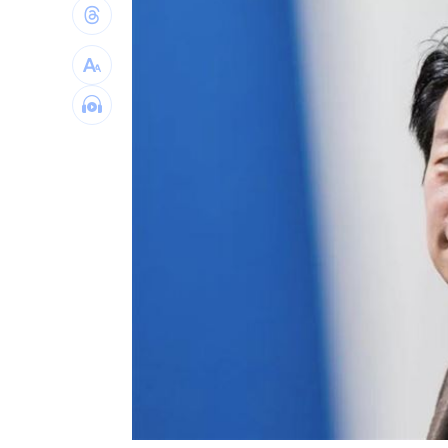
逛逢甲偷拍女子 30歲日籍男被逮倉皇
姜厚任揭「和女友前夫是好友」撇小三
挺賴瑞隆 獸醫師、寵物公會後援會成
新手爸媽看過來！幼齡貓犬四照顧誤區
台灣彩券開獎直播中
20:31
LIVE三立+24小時直播
15:27
三立iNEWS新聞台線上直播
18:00
台彩父親節推新刮刮樂千萬頭獎超「爸
商場戰國來臨 台中「頂奢大道」逐漸
「拍片人的多重宇宙」職涯論壇9/12登