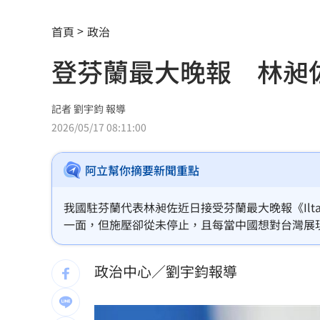
百萬網紅遭騙失蹤 付500萬贖金仍遭撕
首頁
政治
KISS OF LIFE NATTY放話：今晚舞台
登芬蘭最大晚報 林昶
工程行老闆掉地基坑 挖土機下土石活
藍稱蘇巧慧「不給講話」樹林里長現身
記者 劉宇鈞 報導
2026/05/17 08:11:00
慈濟疫苗遭詐蔣萬安拒道歉 沈伯洋說
阿立幫你摘要新聞重點
獨／姜厚任認愛後談身後事：走多久算
12生肖本周運勢出爐 屬虎勇奪雙冠王
我國駐芬蘭代表林昶佐近日接受芬蘭最大晚報《Ilt
一面，但施壓卻從未停止，且每當中國想對台灣展
BABYMONSTER登藍毯秒吸睛！Rora
政治中心／劉宇鈞報導
白海豚續發威 富邦統一延賽2天4戰打
《哈利波特》女星轉戰OnlyFans 收入