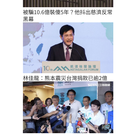
被騙10.6億裝傻5年？他抖出慈濟反常
黑幕
林佳龍：熊本震災台灣捐款已逾2億