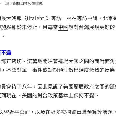
專訪。（圖／翻攝自林昶佐臉書）
熱潮
10:00
最大晚報《Iltalehti》專訪，林在專訪中說，北京
15
但施壓卻從未停止，且每當
中國
想對台灣展現更好的
」。
持不變
台灣正密切、沉著地關注著這場大國之間的面對面角
勢，不會對單一事件或短期預測做出過度激烈的反應
委員會待了八年，因此見證了美國歷屆政府之間的延
直到現在，美國的對台政策基本上保持不變。
與
習近平
會面，以及在野多次擱置軍購預算等議題