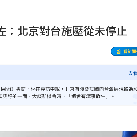
票
14:44
非常辣
14:38
佐：北京對台施壓從未停止
埋他
14:35
打臉
14:35
看新聞
話了
14:32
去
多久
14:27
14:25
alehti》專訪，林在專訪中說，北京有時會試圖向台灣展現較為
現更好的一面、大談新機會時，「總會有壞事發生」。
曝這件事
14:24
不成
14:23
曝光
14:22