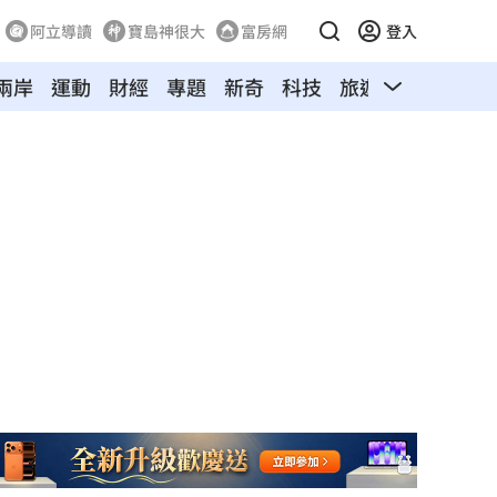
阿立導讀
寶島神很大
富房網
登入
兩岸
運動
財經
專題
新奇
科技
旅遊
汽車
寵物