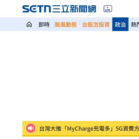
即時
颱風動態
台股怎投資
政治
熱
車內強吻女星！知名經紀人硬辯又沒伸
防空演習！14縣市斷網時間、注意事項
白海豚影響尚未解除！新北累計逾百件
大安警狂抓116件毒駕！機車、電動車上
死亡對撞！貨車疑疲勞跨線 毒品快篩
台灣大推「MyCharge充電多」5G資費