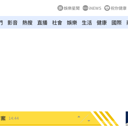
娛樂星聞
iNEWS
祝你健康
門
影音
熱搜
直播
社會
娛樂
生活
健康
國際
舌頭
14:56
一覽
14:53
災情
14:52
榜
14:50
陽性
14:49
方案
14:44