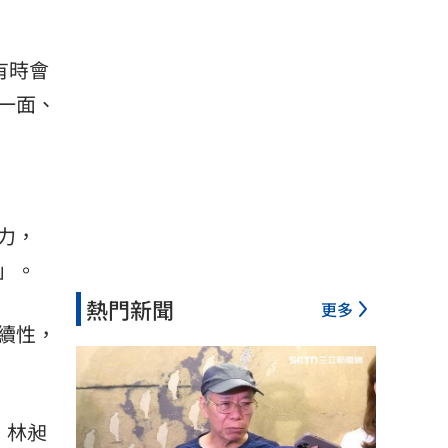
有時會
一面、
力，
」。
熱門新聞
更多
續性，
，林昶