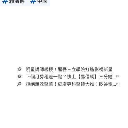
賴清德
中國
明星講師親授！醒吾三立學院打造影視新星
下個月房租差一點？快上【易借網】三分鐘...
PR
拒絕無效醫美！皮膚專科醫師大推：矽谷電...
PR