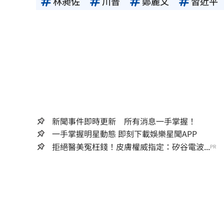
林昶佐
川普
鄭麗文
習近平
新聞事件即時更新 所有消息一手掌握！
一手掌握明星動態 即刻下載娛樂星聞APP
拒絕醫美冤枉錢！皮膚權威指定：矽谷電波...
PR