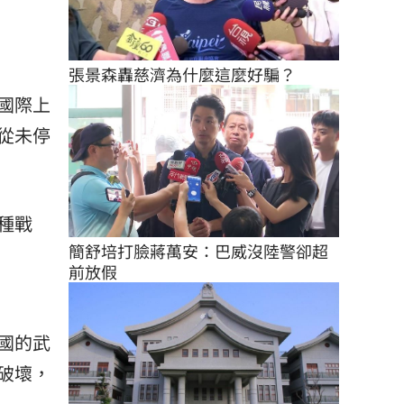
張景森轟慈濟為什麼這麼好騙？
國際上
從未停
種戰
簡舒培打臉蔣萬安：巴威沒陸警卻超
前放假
國的武
破壞，