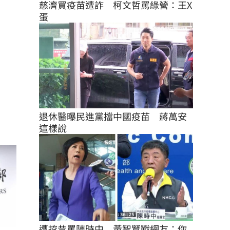
慈濟買疫苗遭詐　柯文哲罵綠營：王X
蛋
退休醫曝民進黨擋中國疫苗　蔣萬安
這樣說
遭挖昔罵陳時中　黃智賢戰網友：你