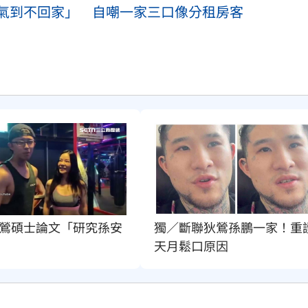
氣到不回家」 自嘲一家三口像分租房客
鶯碩士論文「研究孫安
獨／斷聯狄鶯孫鵬一家！重
天月鬆口原因