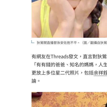
8國球員齊聚高雄 Formosa 7s掀足球
理想混蛋號召粉絲跨海追星吃美食！
18:
狄鶯開直播替孫安佐抱不平。（圖／翻攝自狄鶯tw
有網友在Threads發文，直言對
「有有錢的爸爸、知名的媽媽，人
更放上多位星二代照片，包括
余祥
論。