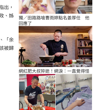
指出，
政、姊
獨／田路路嗆曹雨婷點名姜厚任　他
回應了
、「余
該被歸
網紅肥大叔猝逝！網淚：一直覺得怪