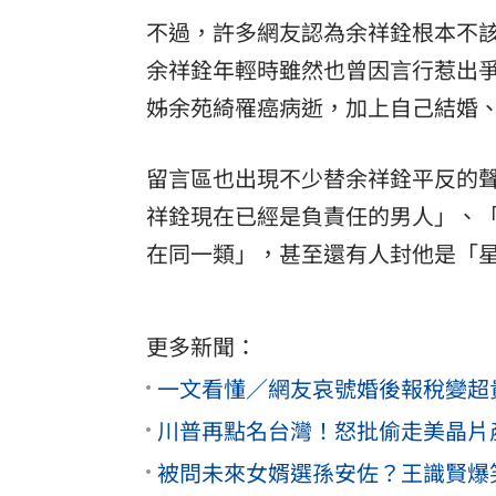
不過，許多網友認為余祥銓根本不
余祥銓年輕時雖然也曾因言行惹出
姊余苑綺罹癌病逝，加上自己結婚
留言區也出現不少替余祥銓平反的
祥銓現在已經是負責任的男人」、
在同一類」，甚至還有人封他是「
更多新聞：
一文看懂／網友哀號婚後報稅變超
川普再點名台灣！怒批偷走美晶片
被問未來女婿選孫安佐？王識賢爆