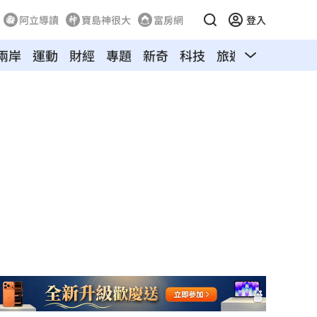
阿立導讀
寶島神很大
富房網
登入
兩岸
運動
財經
專題
新奇
科技
旅遊
汽車
寵物