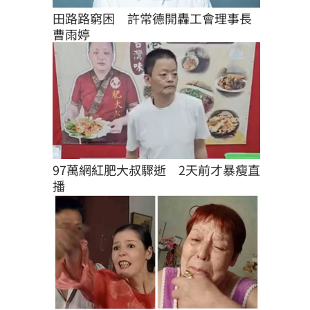
田路路窮困　許常德開轟工會理事長
曹雨婷
97萬網紅肥大叔驟逝　2天前才暴瘦直
播