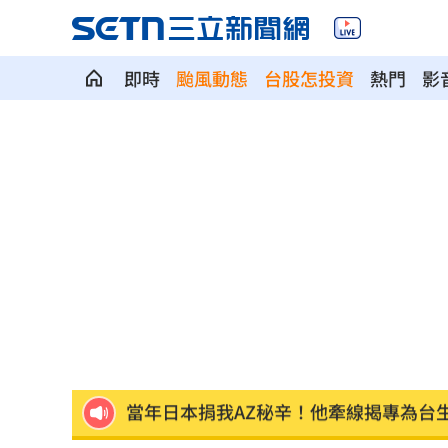
即時
颱風動態
台股怎投資
熱門
影
當年日本捐台AZ疫苗真相曝 專為台灣
美官員：伊朗與阿曼很快就荷莫茲達成
植物人妻獲賠1035萬…尪照顧她卻被岳
宏都拉斯蝦農嗆中：寧多付20%關稅賣
當年日本捐我AZ秘辛！他牽線揭專為台
白海豚劇烈降雨來了 8縣市大雨特報開