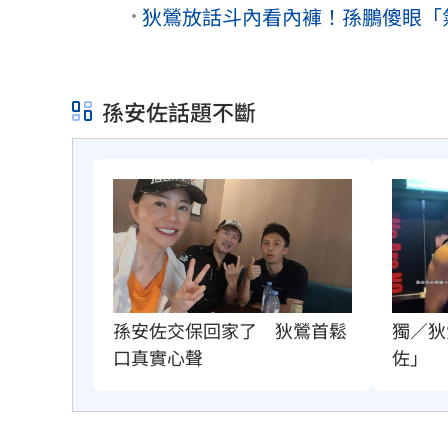
狄鶯放話斗內看內褲！孫鵬傻眼「
孫安佐話題不斷
獨／狄
孫安佐交保回家了　狄鶯首鬆
佐」
口真實心聲