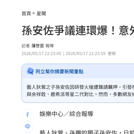
特斯拉撞12車！目擊者：賓士擋下救好
首頁
星聞
姜厚任女友「3碩1博」爆造假！本人發
孫安佐爭議連環爆！意
慈濟遭詐10億 AIT突發文打擊詐騙網笑
新北爆警匪追逐…轟4槍射3輪！破窗逮
記者
蒲世芸
報導
2026/05/17 22:23:00
2026/05/17 22:23:59
更新
強彈千點！「18檔」收復失土台股ETF
0
阿立幫你摘要新聞重點
7月急跌觸底 高含積這幾檔受益人激增
白海豚海警範圍擴大！最新暴風圈侵襲
藝人狄鶯之子孫安佐因研發火槍遭聲請羈押，引發
與余祥銓、鹿希派等星二代對比。然而，多數網友
慈濟遭詐10億 國民黨不認錯反嗆⋯網
高度責任感與成熟形象，形象大幅翻轉，甚至被封
發網路對於家庭教育與資源運用的熱烈討論。
娛樂中心／綜合報導
就業意外爆冷！那指漲342點 標普500
美通過制裁案！川普可課俄國商品500%
藝人
狄鶯
、
孫鵬
的獨子
孫安佐
，日