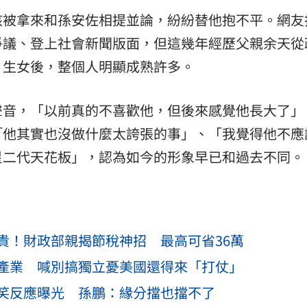
該被拿來和孫安佐相提並論，紛紛替他抱不平。網友
爭議、登上社會新聞版面，但這幾年經歷父親余天從
、生女後，整個人明顯成熟許多。
聲音，「以前真的不喜歡他，但後來感覺他長大了」
「他其實也沒做什麼太誇張的事」、「我覺得他不應
星二代天花板」，認為如今的形象早已和過去不同。
貴！財政部親揭節稅神招 最高可省36萬
產業 喊別搞獨立憂美國還得來「打仗」
笑反應曝光 孫鵬：緣分擋也擋不了