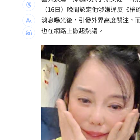
日本銀髮族瘋工作 逾4成想做到80歲
0
（16日）晚間認定他涉嫌違反《槍
消息曝光後，引發外界高度關注，
解散統促黨？他曝翁曉玲一招：恐白忙
也在網路上掀起熱議。
疫苗真相！蔣萬安嗆一句 謝金河痛心
股災這8檔規模逆勢創高 它最猛成長逾1
台灣彩券開獎直播中
20:31
LIVE三立+24小時直播
15:27
三立iNEWS新聞台線上直播
18:00
商場戰國來臨 台中「頂奢大道」逐漸
台彩父親節推新刮刮樂千萬頭獎超「爸
「拍片人的多重宇宙」職涯論壇9/12登