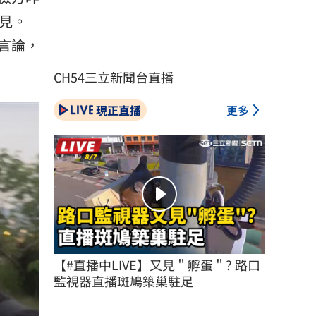
見。
言論，
CH54三立新聞台直播
現正直播
更多
【#直播中LIVE】又見＂孵蛋＂? 路口
監視器直播斑鳩築巢駐足