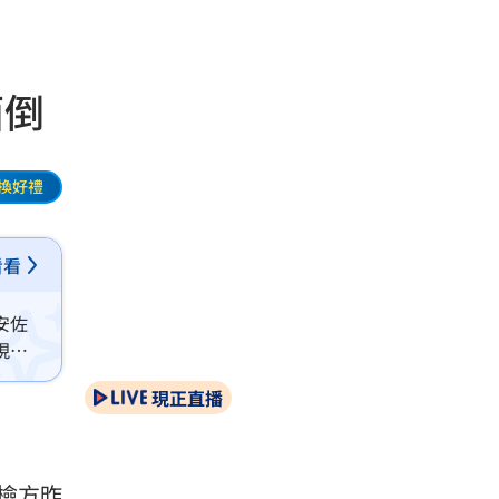
面倒
換好禮
看看
安佐
現出
，引
現正直播
檢方昨