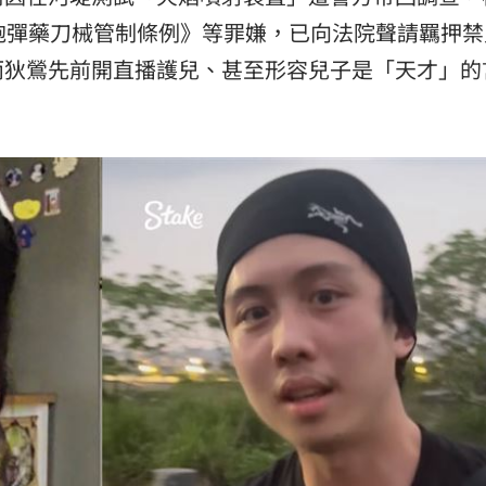
5:05
砲彈藥刀械管制條例》等罪嫌，已向法院聲請羈押禁
而狄鶯先前開直播護兒、甚至形容兒子是「天才」的
一場
04:58
發聲
04:43
0%
04:20
成形
12:00
」氣
12:00
場！
10:30