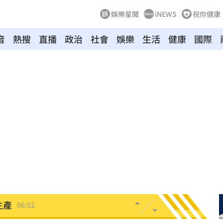
娛樂星聞
iNEWS
祝你健康
音
熱搜
直播
政治
社會
娛樂
生活
健康
國際
生產
07:14
協議
07:09
母告
07:08
台灣
07:00
生產
06:52
炸
06:40