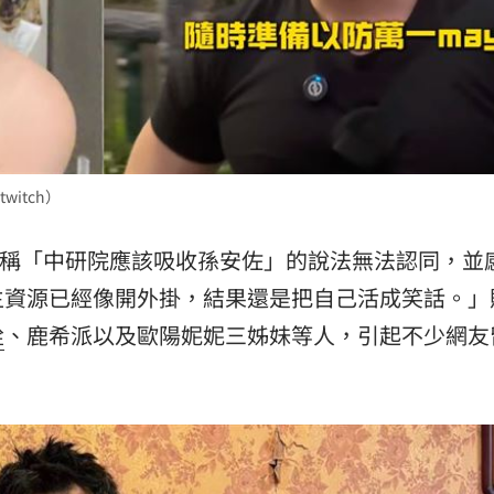
熱潮
10:00
15
itch）
狄鶯稱「中研院應該吸收孫安佐」的說法無法認同，並
生資源已經像開外掛，結果還是把自己活成笑話。」
銓
、鹿希派以及歐陽妮妮三姊妹等人，引起不少網友