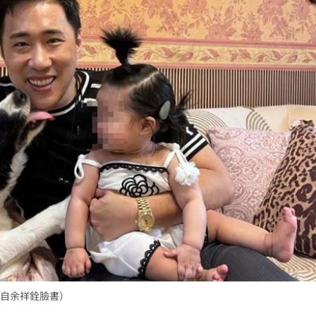
自余祥銓臉書）