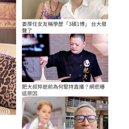
姜厚任女友稱學歷「3碩1博」 台大發
聲了
肥大叔猝逝前為何堅持直播？網悲曝
這原因