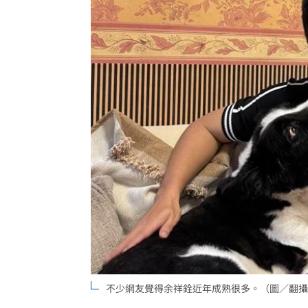
不少網友覺得余祥銓近年成熟很多。（圖／翻攝