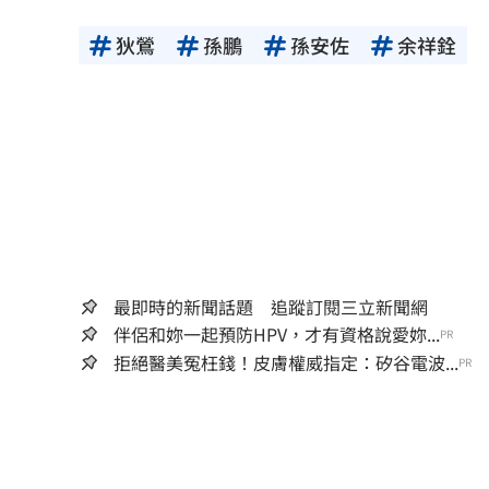
狄鶯
孫鵬
孫安佐
余祥銓
最即時的新聞話題 追蹤訂閱三立新聞網
伴侶和妳一起預防HPV，才有資格說愛妳...
PR
拒絕醫美冤枉錢！皮膚權威指定：矽谷電波...
PR