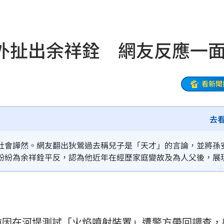
多人
06:37
聲了
06:33
外扯出余祥銓 網友反應一
翻
06:09
毒駕
06:08
看新聞
6:00
去
！
05:45
率曝
05:44
社會譁然。網友翻出狄鶯過去稱兒子是「天才」的言論，並將孫
紛紛為余祥銓平反，認為他近年在經歷家庭變故及為人父後，展
炸鍋
05:43
為「星二代天花板」。相較之下，孫安佐的行為令大眾感到遺憾
新高
05:23
關稅
05:13
前因在河堤測試「火焰噴射裝置」遭警方帶回調查，