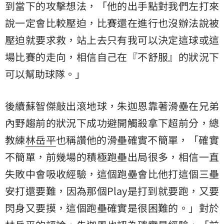
到當下的攻擊想法，「他的出手點對我們左打來
說一定會比較壓迫，比賽還在進行也沒辦法說被
壓迫就要求救，站上去只有我可以決定這球或這
場比賽的走向，相信自己在『不舒服』的狀況下
可以幫助球隊。」
後續蘇智傑敲出滾地球，朱迦恩靠著滑壘在兄弟
內野趨前的狀況下成功避開觸殺拿下超前分，總
教練
林岳平
也稱讚他的滑壘確實不簡單，「確實
不簡單，前幾場的積極跑壘出局很多，相信一直
失敗中會吸收經驗，這個跑壘會比他打這個三壘
安打還要難，因為那個Play是打到就要跑，又要
閃身又要摸，這個跑壘確實是很困難的。」對於