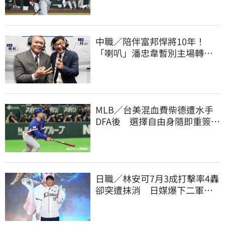
中職／陪伴富邦悍將10年！
「喇叭」潘忠韋暫別主場轉
播 感性發聲了
MLB／台美混血費柴德遭水手
DFA後 選擇自由身隨即重簽加
盟3A
日職／林安可7月3成打擊率4轟
卻突遭抹消 日媒爆下二軍背
後原因