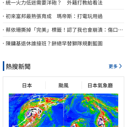
統一火力低迷需要洋砲？ 外籍打教給看法
初來富邦最熟張育成 瑪帝斯：打電玩用過
蔡依珊撕掉「完美」標籤！認了我也會崩潰：傷口終
究會癒合
陳鏞基退休誰接班？餅總早替獅隊規劃藍圖
熱搜新聞
更多
日本
颱風
日本氣象廳