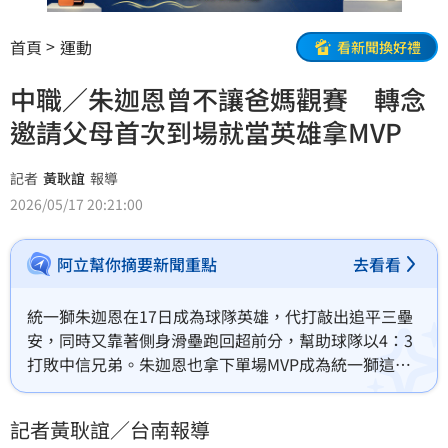
首頁
運動
看新聞換好禮
中職／朱迦恩曾不讓爸媽觀賽 轉念
邀請父母首次到場就當英雄拿MVP
記者
黃耿誼
報導
2026/05/17 20:21:00
阿立幫你摘要新聞重點
去看看
統一獅朱迦恩在17日成為球隊英雄，代打敲出追平三壘
安，同時又靠著側身滑壘跑回超前分，幫助球隊以4：3
打敗中信兄弟。朱迦恩也拿下單場MVP成為統一獅這場
比賽的英雄，賽後他透露自己爸媽有到場觀賽，這也是
他的爸媽第一次到場看他一軍比賽。
記者黃耿誼／台南報導