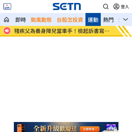
登入
即時
颱風動態
台股怎投資
運動
熱門
影音
學概
殘疾父為養身障兒當車手！檢起訴書寫金
明年度
句