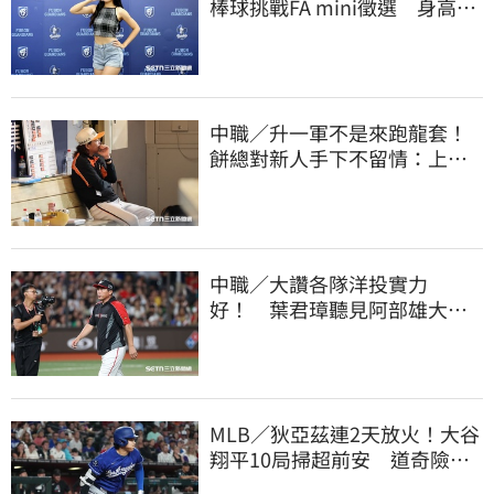
棒球挑戰FA mini徵選 身高
173竟成應援劣勢
中職／升一軍不是來跑龍套！
餅總對新人手下不留情：上來
設法把先發擠掉
中職／大讚各隊洋投實力
好！ 葉君璋聽見阿部雄大被
註銷好吃驚
MLB／狄亞茲連2天放火！大谷
翔平10局掃超前安 道奇險逃9
年來最長8連敗