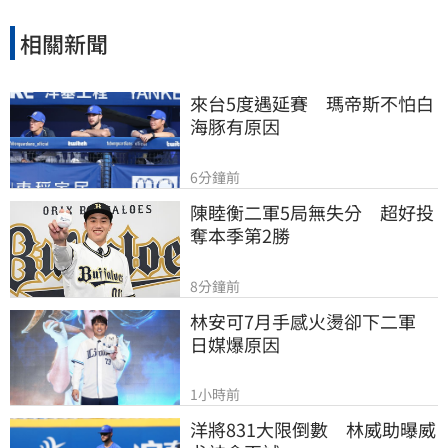
相關新聞
來台5度遇延賽　瑪帝斯不怕白
海豚有原因
6分鐘前
陳睦衡二軍5局無失分　超好投
奪本季第2勝
8分鐘前
林安可7月手感火燙卻下二軍　
日媒爆原因
1小時前
洋將831大限倒數　林威助曝威