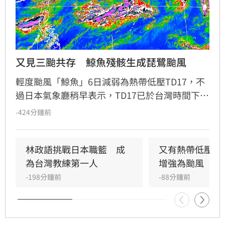
又見三颱共存　鯨魚殘骸生成琵鷺颱風
輕度颱風「鯨魚」6日減弱為熱帶低壓TD17，不
過日本氣象廳稍早表示，TD17已於台灣時間下午
14時升級今年第16號颱風「琵鷺」（Peilou），
-424分鐘前
加上原有兩個颱風「白海豚」、「昌鴻」，目前
西太平洋共有三個颱風共存。
林政語挑戰日本職籃　成
又有熱帶低壓生
為台灣教練第一人
增強為颱風
-198分鐘前
-88分鐘前