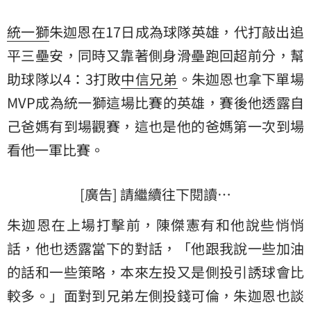
統一獅
朱迦恩在17日成為球隊英雄，代打敲出追
平三壘安，同時又靠著側身滑壘跑回超前分，幫
助球隊以4：3打敗
中信兄弟
。朱迦恩也拿下單場
MVP成為統一獅這場比賽的英雄，賽後他透露自
己爸媽有到場觀賽，這也是他的爸媽第一次到場
看他一軍比賽。
[廣告] 請繼續往下閱讀…
朱迦恩在上場打擊前，陳傑憲有和他說些悄悄
話，他也透露當下的對話，「他跟我說一些加油
的話和一些策略，本來左投又是側投引誘球會比
較多。」面對到兄弟左側投錢可倫，朱迦恩也談