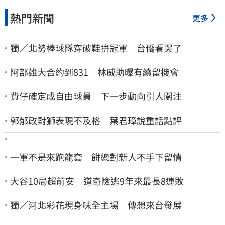
熱門新聞
更多
獨／北勢棒球隊穿破鞋拚冠軍 台僑看哭了
阿部雄大合約到831 林威助曝有續留機會
費仔確定成自由球員 下一步動向引人關注
郭郁政對獅表現不及格 葉君璋說重話點評
一軍不是來跑龍套 餅總對新人不手下留情
大谷10局超前安 道奇險逃9年來最長8連敗
獨／河北彩花現身味全主場 傳想來台發展