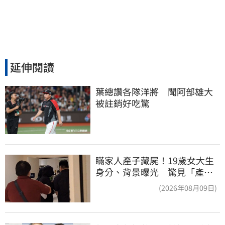
延伸閱讀
葉總讚各隊洋將　聞阿部雄大
被註銷好吃驚
瞞家人產子藏屍！19歲女大生
身分、背景曝光 驚見「產檢
紀錄全空白」
(2026年08月09日)