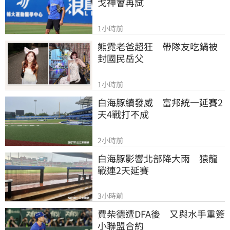
戈神會再試
1小時前
熊霓老爸超狂　帶隊友吃鍋被
封國民岳父
1小時前
白海豚續發威　富邦統一延賽2
天4戰打不成
2小時前
白海豚影響北部降大雨　猿龍
戰連2天延賽
3小時前
費柴德遭DFA後　又與水手重簽
小聯盟合約