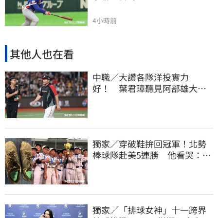
4小時前
其他人也在看
中職／大讚各隊洋投實力
好！ 葉君璋聽見阿部雄大被
註銷好吃驚
獨家／穿破鞋拚回冠軍！北勢
棒球隊赴美5連勝 他看哭：台
灣囡仔的韌性
獨家／「排球女神」十一跨界