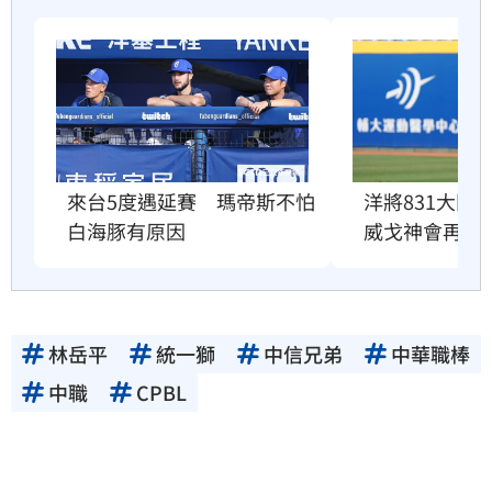
來台5度遇延賽　瑪帝斯不怕
洋將831大限
白海豚有原因
威戈神會再試
林岳平
統一獅
中信兄弟
中華職棒
中職
CPBL