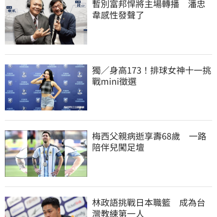
暫別富邦悍將主場轉播　潘忠
韋感性發聲了
獨／身高173！排球女神十一挑
戰mini徵選
梅西父親病逝享壽68歲　一路
陪伴兒闖足壇
林政語挑戰日本職籃　成為台
灣教練第一人