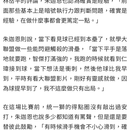
林岳平的評論，朱迦恩也認為確實是經驗，「前
面那些基本上是暗號執行力跟判斷問題，確實是
經驗，在做什麼事都會更篤定一點。」
朱迦恩則說，當下看見球已經到本壘了，就學大
聯盟做一些能閃避觸殺的滑壘，「當下平手是落
地就要跑，智傑打滿強的，我跑的時候就看到仁
瑋接到球，當下想法是衝刺，然後他球比我早
到，平時有看大聯盟影片，剛好有靈感就做，因
為球提早到了，我不這麼做只有出局。」
在這場比賽前，統一獅的得點圈沒有敲出過安
打，朱迦恩也說多少都知道有罵聲，但是還是要
替彼此鼓勵，「有時候滑手機會不小心滑到，確