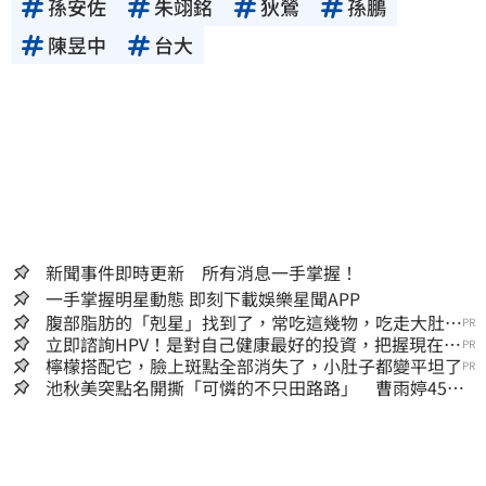
孫安佐
朱翊銘
狄鶯
孫鵬
陳昱中
台大
新聞事件即時更新 所有消息一手掌握！
一手掌握明星動態 即刻下載娛樂星聞APP
腹部脂肪的「剋星」找到了，常吃這幾物，吃走大肚
PR
囊，瘦出小蠻腰
立即諮詢HPV！是對自己健康最好的投資，把握現在不
PR
嫌晚！
檸檬搭配它，臉上斑點全部消失了，小肚子都變平坦了
PR
池秋美突點名開撕「可憐的不只田路路」 曹雨婷45字
回應了