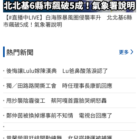
【#直播中LIVE】白海豚暴風圈侵襲率升　北北基6縣
市飆破5成！氣象署說明
熱門新聞
更多
後悔讓Lulu嫁陳漢典 Lu爸鼻酸落淚認了
獨／田路路開撕工會 時任理事長康凱回應
甩抄襲陰霾復工 蔡阿嘎首露臉哭網怒轟
鄭仲茵被換掉爆事前不知情 電視台回應了
曾馨瑩甩尪緋聞勤練舞 女兒搭捷運被捕獲