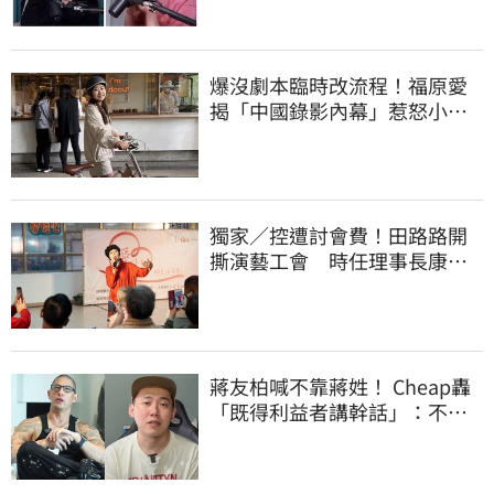
爆沒劇本臨時改流程！福原愛
揭「中國錄影內幕」惹怒小粉
紅：忘恩負義
獨家／控遭討會費！田路路開
撕演藝工會 時任理事長康凱
回應了
蔣友柏喊不靠蔣姓！ Cheap轟
「既得利益者講幹話」：不如
學K董誠實靠爸