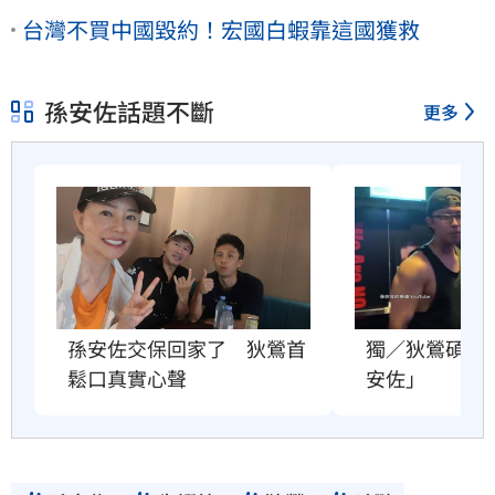
台灣不買中國毀約！宏國白蝦靠這國獲救
孫安佐話題不斷
更多
獨／狄鶯碩士
孫安佐交保回家了　狄鶯首
安佐」
鬆口真實心聲