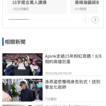
16字箴言萬人讚爆
黃暐瀚籲蔣做1
-353分鐘前
5小時前
相關新聞
Apink走過15年粉紅奇蹟！8/8
相約高雄巨蛋
2026/06/29 08:00
孫燕姿悲慟現身告別式！送別
摯友化妝師
7分鐘前