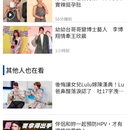
實辣挺孕肚
58分鐘前
幼幼台哥哥變博士藝人　李博
翔情牽王欣晨
1小時前
其他人也在看
後悔讓女兒Lulu嫁陳漢典！Lu
爸鼻酸落淚認了 吐17字洩
「關鍵主因」
伴侶和妳一起預防HPV，才有