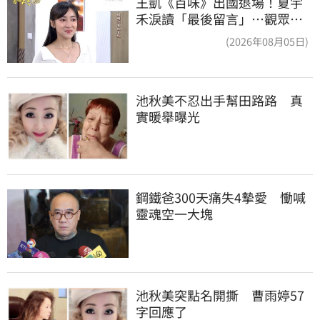
王凱《百味》出國退場！夏宇
禾淚讀「最後留言」…觀眾全
鼻酸：不是演的
(2026年08月05日)
池秋美不忍出手幫田路路　真
實暖舉曝光
鋼鐵爸300天痛失4摯愛　慟喊
靈魂空一大塊
池秋美突點名開撕　曹雨婷57
字回應了