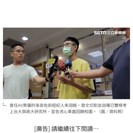
遇大不同，孫安佐孤立無援面臨刑責，引發社會大眾高
度關注。
曾任AV男優的孫安佐前經紀人朱翊銘，發文切割並自曝已雙榜考
上台大與政大研究所，宣告洗心革面回歸校園。（圖／資料照）
[廣告] 請繼續往下閱讀…