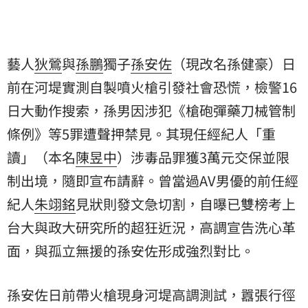
藝人
狄鶯
與
孫鵬
獨子
孫安佐
（現改名孫健豪）日
前在河堤實測自製噴火槍引發社會恐慌，檢警16
日大動作搜索，孫男因涉犯《槍砲彈藥刀械管制
條例》等5罪遭聲押禁見。其現任經紀人「重
讀」（本名
陳昱中
）涉毒品罪獲3萬元交保並限
制出境，隨即宣布請辭。曾當過AV男優的前任經
紀人
朱翊銘
見狀則發文急切割，自曝已雙榜考上
台大
與政大研究所的超狂近況，高調宣告洗心革
面，與孤立無援的孫安佐形成強烈對比。
孫安佐日前帶火槍現身河堤高調測試，囂張行徑