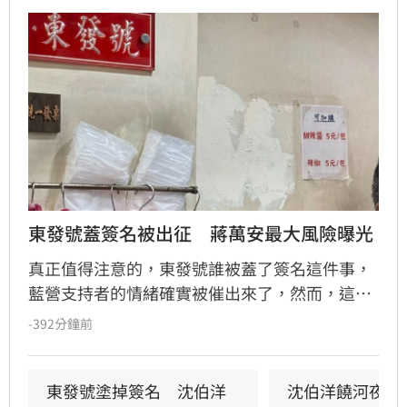
東發號蓋簽名被出征　蔣萬安最大風險曝光
真正值得注意的，東發號誰被蓋了簽名這件事，
藍營支持者的情緒確實被催出來了，然而，這些
情緒卻沒有重新轉換成蔣萬安的政治聲量，反而
-392分鐘前
把沈伯洋送進更多人的視線之內。
東發號塗掉簽名　沈伯洋
沈伯洋饒河夜市掃