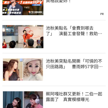
資格說愛妳！
PR
池秋美點名「會費到哪去
了」 演藝工會發聲！救助內
幕曝光
池秋美突點名開撕「可憐的不
只田路路」 曹雨婷57字回應
了
蔡阿嘎社群又更新！二伯一起
露面了 真實模樣曝光