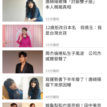
唐綺陽被傳「討厭雙子座」　
本人親揭真相
33分鐘前
12歲拒改日本名　翁倩玉：我
是台灣女孩
33分鐘前
周杰倫捲私生子風波　公司杰
威爾發聲了
33分鐘前
寫運勢書下半年廢了！唐綺陽
瘦下來原因曝
48分鐘前
嫁龜梨和也首亮相！田中美奈