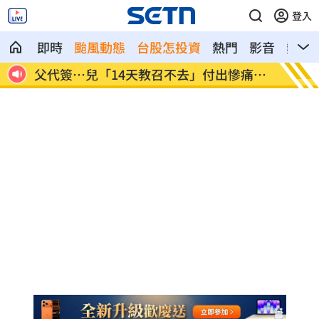
登入
即時
颱風動態
台股怎投資
熱門
影音
熱搜
痛代
許忠信質詢炫耀飛行夾克！陳清龍回應了
營養午
了