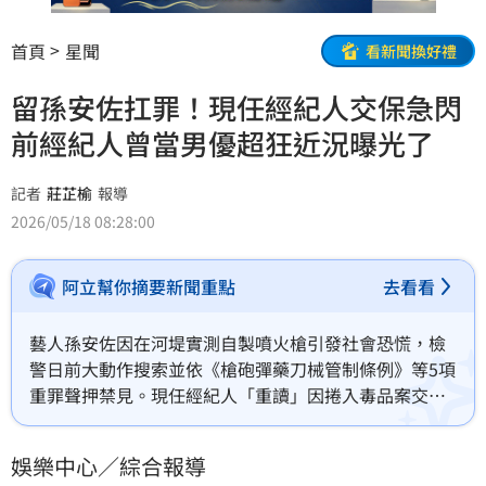
首頁
星聞
看新聞換好禮
留孫安佐扛罪！現任經紀人交保急閃
前經紀人曾當男優超狂近況曝光了
記者
莊芷榆
報導
2026/05/18 08:28:00
阿立幫你摘要新聞重點
去看看
藝人孫安佐因在河堤實測自製噴火槍引發社會恐慌，檢
警日前大動作搜索並依《槍砲彈藥刀械管制條例》等5項
重罪聲押禁見。現任經紀人「重讀」因捲入毒品案交保
後火速請辭，坦言管不住孫男脫序行為。反觀曾任AV男
優的前經紀人朱翊銘，則發文切割並自曝已雙榜考上台
娛樂中心／綜合報導
大與政大研究所，宣告洗心革面回歸校園。昔日戰友境