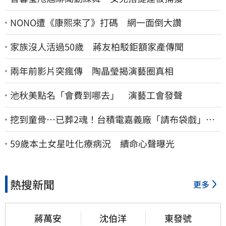
NONO遭《康熙來了》打碼 網一面倒大讚
家族沒人活過50歲 蔣友柏駁鉅額家產傳聞
兩年前影片突瘋傳 陶晶瑩揭演藝圈真相
池秋美點名「會費到哪去」 演藝工會發聲
挖到童骨…已葬2魂！台積電嘉義廠「請布袋戲」原
因曝
59歲本土女星吐化療病況 續命心聲曝光
熱搜新聞
更多
蔣萬安
沈伯洋
東發號