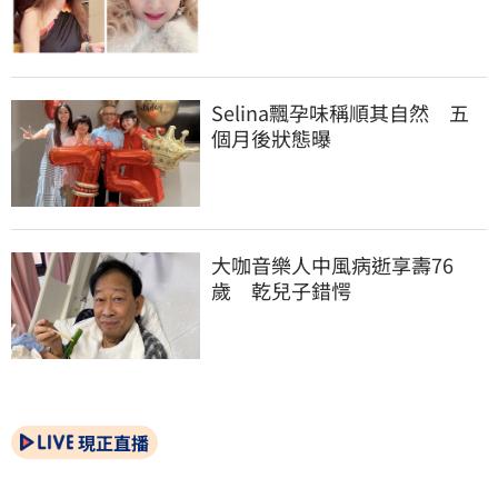
Selina飄孕味稱順其自然　五
個月後狀態曝
大咖音樂人中風病逝享壽76
歲　乾兒子錯愕
現正直播