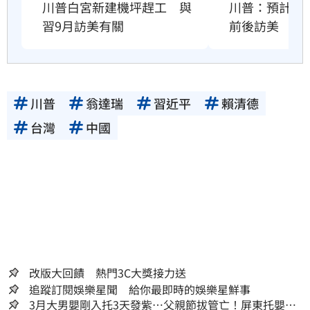
川普：預計習近
川普白宮新建機坪趕工　與
前後訪美
習9月訪美有關
川普
翁達瑞
習近平
賴清德
台灣
中國
改版大回饋 熱門3C大獎接力送
追蹤訂閱娛樂星聞 給你最即時的娛樂星鮮事
3月大男嬰剛入托3天發紫…父親節拔管亡！屏東托嬰中