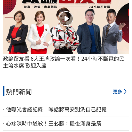
政論留友看 6大王牌政論一次看！24小時不斷電的民
主流水席 歡迎入座
熱門新聞
更多
他曝光會議記錄 喊話蔣萬安別洗自己記憶
心疼陳時中道歉！王必勝：最後滿身是箭