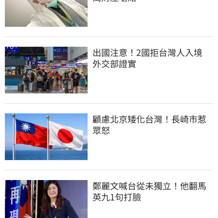
出國注意！2國拒台灣人入境　
外交部證實
顧慮北京矮化台灣！長崎市惹
眾怒
鄭麗文喊台從未獨立！他翻馬
英九1句打臉