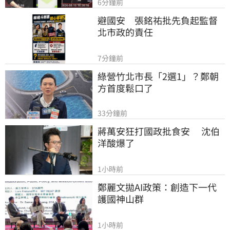
6分鐘前
避國安　張銘祐批先負起監督
北市政的責任
7分鐘前
綠營竹北市長「2選1」？鄭朝
方首度鬆口了
33分鐘前
蔣萬安狂打國政批食安　 沈伯
洋酸爆了
1小時前
鄭麗文拋AI政策：創造下一代
護國神山群
1小時前