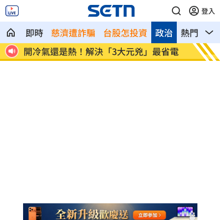
登入
即時
慈濟遭詐騙
台股怎投資
政治
熱門
影
兇」最省電
金秀賢首公開受訪 將登印尼電視台節目