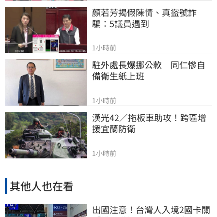
顏若芳揭假陳情、真盜號詐
騙：5議員遇到
1小時前
駐外處長爆挪公款　同仁慘自
備衛生紙上班
1小時前
漢光42／拖板車助攻！跨區增
援宜蘭防衛
1小時前
其他人也在看
出國注意！台灣人入境2國卡關