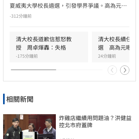
夏威夷大學校長遴選，引發學界爭議。高為元事
後致歉，歸因於對東西方職場文化差異理解不
-312分鐘前
足。成大教授李忠憲對此發文引述希臘德爾菲神
廟箴言，探討「好奇心」與「公共責任」的界
線。李忠憲認為，好奇固然是美德，但身為剛承
清大校長道歉信惹怒教
清大校長續任3
諾續任的校長，其核心責任應為該校的未來，而
授　周卓煇轟：失格
選　高為元曝原
非個人職涯探索。當「好奇」與「承諾」產生衝
-175分鐘前
24分鐘前
突時，公共領導者應更重視信任與責任。此事件
凸顯了大學校長在追求個人成長與履行職責間，
如何拿捏分際的關鍵議題，也提醒學界在面對類
似挑戰時，應重新審視職位背後的社會期待與誠
信價值。
相關新聞
炸雞店繼續用問題油？洪健益
控北市府蓋牌