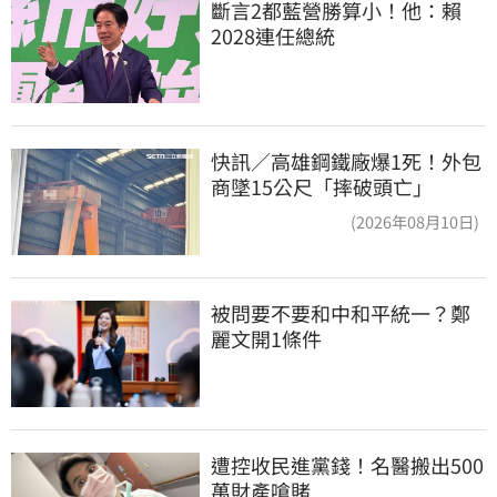
斷言2都藍營勝算小！他：賴
2028連任總統
快訊／高雄鋼鐵廠爆1死！外包
商墜15公尺「摔破頭亡」
(2026年08月10日)
被問要不要和中和平統一？鄭
麗文開1條件
遭控收民進黨錢！名醫搬出500
萬財產嗆賭