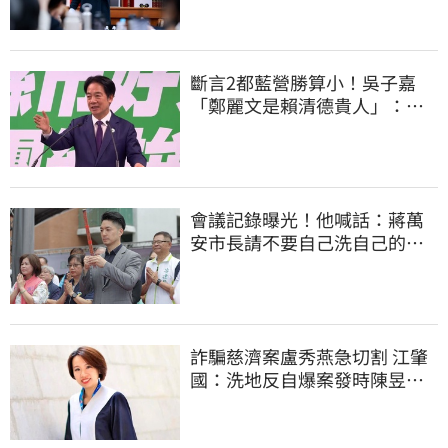
斷言2都藍營勝算小！吳子嘉
「鄭麗文是賴清德貴人」：保
送2028連任總統
會議記錄曝光！他喊話：蔣萬
安市長請不要自己洗自己的記
憶好嗎？
詐騙慈濟案盧秀燕急切割 江肇
國：洗地反自爆案發時陳昱瑄
與市府關係