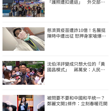
「護照遭扣遣返」 外交部證
實了
慈濟買疫苗遭詐10億！名醫挺
陳時中遭出征 怒押身家嗆爆藍
白粉
沈伯洋評變成只想大位的「黃
國昌模式」 蔣萬安：人民受
不了民進黨
被問要不要和中國和平統一？
鄭麗文開1條件：立刻春暖花開