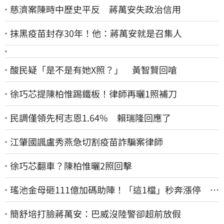
慈濟案陳時中歷史平反 蔣萬安失政治信用
抹黑疫苗封存30年！他：蔣萬安就是召集人
酸民疑「是不是有她X照？」 黃智賢回嗆
徐巧芯提陳柏惟踢鐵板！律師再曬1照補刀
民調僅領先柯志恩1.64% 賴瑞隆回應了
江肇國諷盧秀燕急切割疫苗詐騙案律師
徐巧芯翻車？陳柏惟曬2照回擊
瑤池金母砸111億加碼助陣！「這1檔」秒奔漲停 帶
領散熱雙雄點火
簡舒培打臉蔣萬安：巴威沒陸警卻超前放假