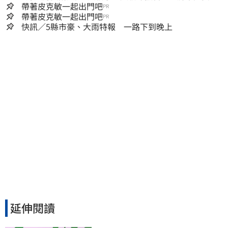
心回9字
帶著皮克敏一起出門吧
PR
帶著皮克敏一起出門吧
PR
快訊／5縣市豪、大雨特報 一路下到晚上
延伸閱讀