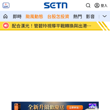
登入
即時
颱風動態
台股怎投資
熱門
影音
熱搜
嚇抱
配合漢光！管碧玲視導平戰轉換與出港課
向姜厚
目
友