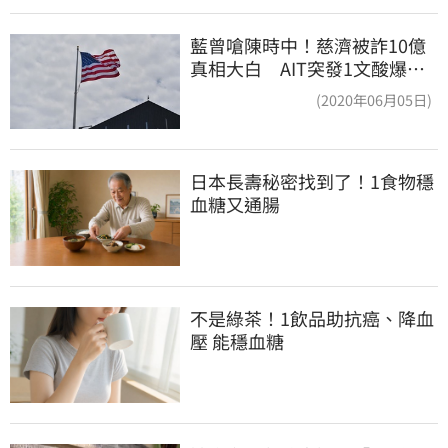
藍曾嗆陳時中！慈濟被詐10億
真相大白 AIT突發1文酸爆…
他笑：真的很會
(2020年06月05日)
日本長壽秘密找到了！1食物穩
血糖又通腸
不是綠茶！1飲品助抗癌、降血
壓 能穩血糖