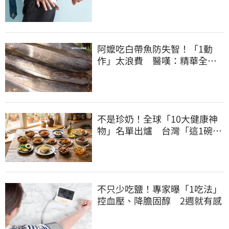
氣也該緊張
阿嬤吃白帶魚防失智！「1動
作」太浪費 醫嘆：精華全沒
了
不是珍奶！全球「10大健康神
物」名單出爐 台灣「這1碗」
霸氣上榜
不只少吃鹽！專家曝「1吃法」
控血壓、降膽固醇 2週就有感