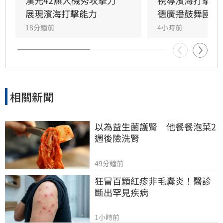
漢光42無人機秀攻擊力　
視導濱海打擊操
展現濱海打擊能力
德廣播鼓舞國軍
18分鐘前
4小時前
相關新聞
以為益生菌護腎　他餐餐泡菜2
週後險洗腎
49分鐘前
狂冒百顆紅疹非毛囊炎！醫診
斷出罕見疾病
1小時前