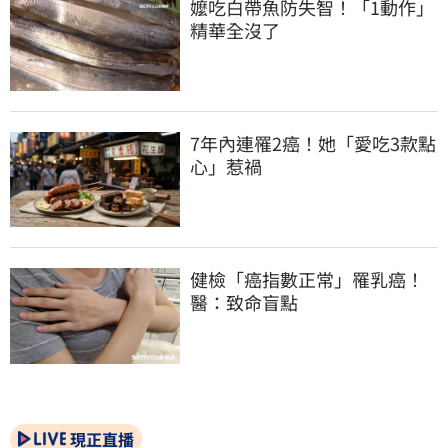
嬤吃白帶魚防失智！「1動作」
精華全沒了
7年內連罹2癌！她「愛吃3款點
心」惹禍
健檢「癌指數正常」罹乳癌！
醫：致命盲點
現正直播