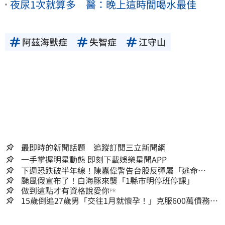
夜尿1次就算多 醫：晚上這時間喝水最佳
阿茲海默症
失智症
江守山
最即時的新聞話題 追蹤訂閱三立新聞網
一手掌握明星動態 即刻下載娛樂星聞APP
下週恐跌破半年線！陳嘉偉警告台股反彈屬「逃命
波」：空頭大屠殺剛開始
颱風假宣布了！白海豚來襲「1縣市明停班停課」
做到這點才有資格說愛你
PR
15歲倒追27歲男「交往1月就懷孕！」克服600萬債務
36歲美魔女當阿嬤了