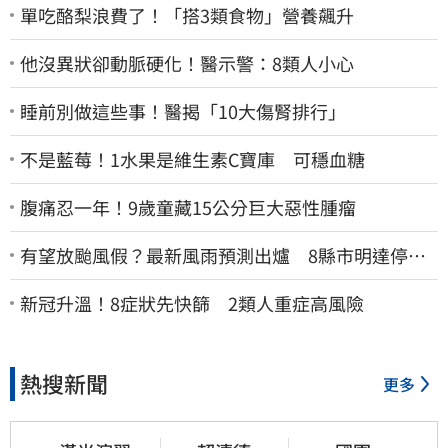
單吃酪梨浪費了！「搭3類食物」營養飆升
他沒異狀卻動脈硬化！醫示警：8類人小心
睡前別做這些事！醫揭「10大傷腎排行」
不是藍莓！1水果是維生素C寶庫 可穩血糖
腹痛忍一年！9歲童藏15公分巨大惡性腫瘤
有望放颱風假？最新風雨預測出爐 8縣市明達停班
停課標準
新冠升溫！8症狀先快篩 2類人重症高風險
熱搜新聞
更多