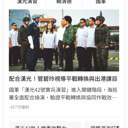
漢光演習
賴清德
國軍
配合漢光！管碧玲視導平戰轉換與出港課目
國軍「漢光42號實兵演習」進入關鍵階段，海巡
署全面配合操演，驗證平戰轉換與協同作戰效
能。海委會主委管碧玲親赴台北港與左營軍港視
-457分鐘前
導，肯定海巡艦艇在濱海打擊及反封鎖護航任務
中的整備狀況。