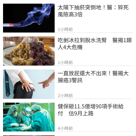
太陽下抽菸突倒地！醫：猝死
風險高3倍
1小時前
吃剉冰拉到脫水洗腎　醫揭1類
人4大危機
1小時前
一直放屁還大不出來！醫揭大
腸癌3警訊
2小時前
健保砸11.5億增90項手術給
付　估9月上路
4小時前