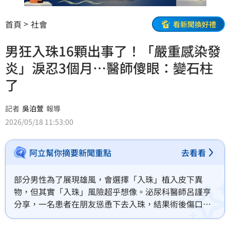
首頁
社會
看新聞換好禮
男狂入珠16顆出事了！「嚴重感染發
炎」淚忍3個月…醫師傻眼：變石柱
了
記者
吳泊萱
報導
2026/05/18 11:53:00
阿立幫你摘要新聞重點
去看看
部分男性為了展現雄風，會選擇「入珠」植入皮下異
物，但其實「入珠」風險超乎想像。泌尿科醫師呂謹亨
分享，一名患者在朋友慫恿下去入珠，結果術後傷口腫
脹發炎，痛了3個月，生殖器前端「腫得像石頭一樣
硬」，排尿與勃起功能大受影響，嚇得找醫師求救，最