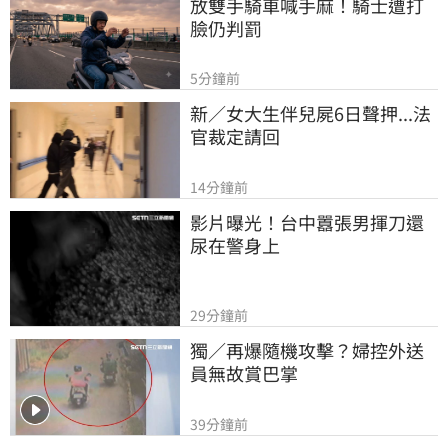
放雙手騎車喊手麻！騎士遭打
臉仍判罰
5分鐘前
新／女大生伴兒屍6日聲押...法
官裁定請回
14分鐘前
影片曝光！台中囂張男揮刀還
尿在警身上
29分鐘前
獨／再爆隨機攻擊？婦控外送
員無故賞巴掌
39分鐘前