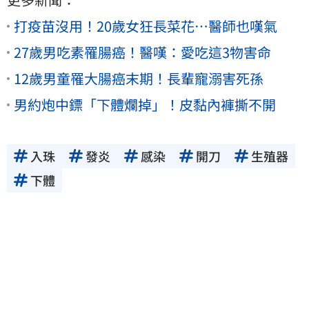
打疫苗沒用！20歲女狂長菜花…醫師也嘆氣
27歲男吃素罹腸癌！醫嘆：愛吃這3物害命
12歲男童罹大腸癌末期！長輩寵溺害死孫
男約炮中鏢「下體爛掉」！皮黏內褲撕不開
入珠
發炎
感染
開刀
生殖器
下體