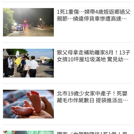
1死1重傷…婦帶4歲姪返鄉過父
親節…繞違停貨車慘遭高速撞
飛當場慘死
狠父母拿走補助離家8月！13子
女擠10坪屋垃圾滿地 驚見幼童
深夜遊蕩
北市19歲少女家中產子！死嬰
藏毛巾伴屍數日 提袋進派出所
嚇壞警員
獨家／女駕駛肇逃1死1傷！男