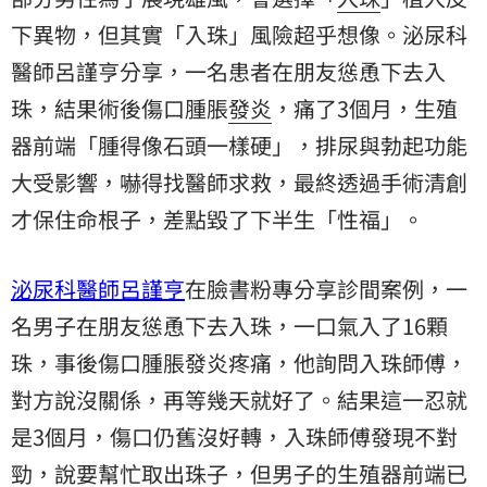
下異物，但其實「入珠」風險超乎想像。泌尿科
醫師呂謹亨分享，一名患者在朋友慫恿下去入
珠，結果術後傷口腫脹
發炎
，痛了3個月，
生殖
器
前端「腫得像石頭一樣硬」，排尿與勃起功能
大受影響，嚇得找醫師求救，最終透過手術清創
才保住命根子，差點毀了下半生「性福」。
泌尿科醫師呂謹亨
在臉書粉專分享診間案例，一
名男子在朋友慫恿下去入珠，一口氣入了16顆
珠，事後傷口腫脹發炎疼痛，他詢問入珠師傅，
對方說沒關係，再等幾天就好了。結果這一忍就
是3個月，傷口仍舊沒好轉，入珠師傅發現不對
勁，說要幫忙取出珠子，但男子的生殖器前端已