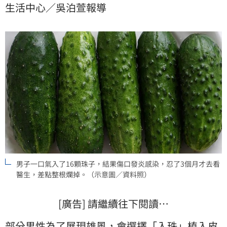
生活中心／吳泊萱報導
終透過手術清創才保住命根子，差點毀了下半生「性
福」。
男子一口氣入了16顆珠子，結果傷口發炎感染，忍了3個月才去看
醫生，差點整根爛掉。（示意圖／資料照）
[廣告] 請繼續往下閱讀…
部分男性為了展現雄風，會選擇「
入珠
」植入皮