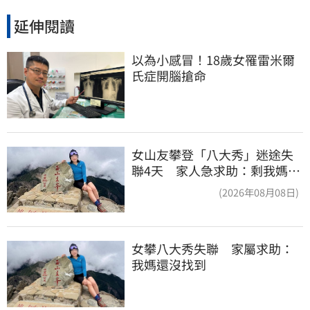
延伸閱讀
以為小感冒！18歲女罹雷米爾
氏症開腦搶命
女山友攀登「八大秀」迷途失
聯4天 家人急求助：剩我媽還
沒找到
(2026年08月08日)
女攀八大秀失聯　家屬求助：
我媽還沒找到