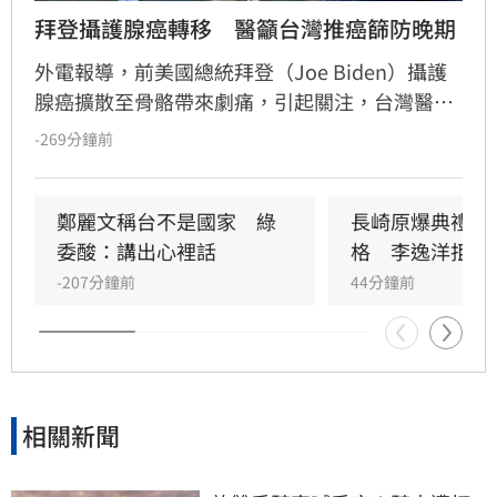
拜登攝護腺癌轉移　醫籲台灣推癌篩防晚期
外電報導，前美國總統拜登（Joe Biden）攝護
腺癌擴散至骨骼帶來劇痛，引起關注，台灣醫界
指出，美國執行攝護腺癌篩，晚期發現僅佔3%
-269分鐘前
至5%，期待台灣跟進以利早期發現及治療。
鄭麗文稱台不是國家　綠
長崎原爆典禮矮
委酸：講出心裡話
格　李逸洋拒出
-207分鐘前
44分鐘前
相關新聞