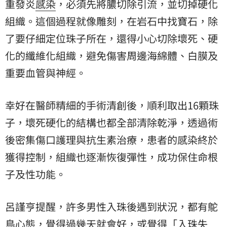
重發炎
感染
，必須先將膿切除引流，並切掉硬化
組織。這個過程就像雕刻，在岩石中找寶石，除
了要仔細定位珠子所在，還得小心切除壞死、硬
化的纖維化組織，避免傷害周邊海綿體、白膜及
重要血管與神經。
幸好在醫師精細的手術清創後，順利取出16顆珠
子，壞死硬化的結構也都全部清除乾淨，透過術
後密集傷口護理與抗生素治療，患者的感染終於
獲得控制，組織也逐漸恢復彈性，成功保住命根
子及性功能。
呂謹亨提醒，許多男性入珠後遇到狀況，都有鴕
鳥心態，覺得過幾天就會好，或覺得「入珠失