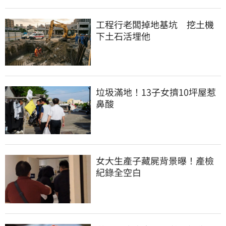
工程行老闆掉地基坑　挖土機
下土石活埋他
垃圾滿地！13子女擠10坪屋惹
鼻酸
女大生產子藏屍背景曝！產檢
紀錄全空白