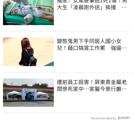
大生「凌晨跑外送」挨撞 媽
淚：家快瓦解
變態鬼男下手同居人國小女
兒！藉口犒賞工作累 強逼打X
槍捧X液
遭前員工殺害！屏東貴金屬老
闆慘死家中…家屬今景行廳低
調送別最後一程
Recommended by