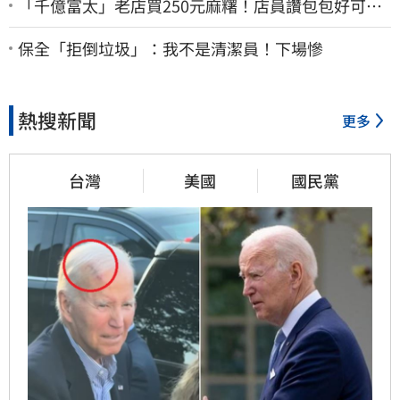
「千億富太」老店買250元麻糬！店員讚包包好可
愛 笑回：我自己做的
保全「拒倒垃圾」：我不是清潔員！下場慘
熱搜新聞
更多
台灣
美國
國民黨