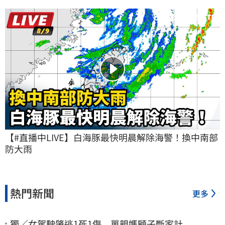
【#直播中LIVE】白海豚最快明晨解除海警！換中南部
防大雨
熱門新聞
更多
獨／女駕駛肇逃1死1傷 單親媽顧子斷家計