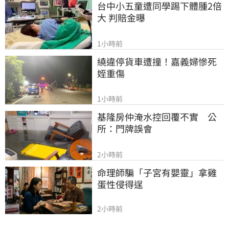
台中小五童遭同學踢下體腫2倍
大 判賠金曝
1小時前
繞違停貨車遭撞！嘉義婦慘死
姪重傷
1小時前
基隆房仲淹水控回覆不實　公
所：門牌誤會
2小時前
命理師騙「子宮有嬰靈」拿雞
蛋性侵得逞
2小時前