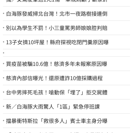
白海豚發威掃北台灣！北市一夜路樹接連倒
別以為學生不罰！小三童罵男師娘娘腔判賠
13子女擠10坪屋！縣府探視吃閉門羹原因曝
買疫苗被騙10.6億！慈濟多年未報案原因曝
慈濟內部信曝光！還原遭詐10億採購過程
台中男摔死毛孩！嗆動保「埋了」拒交屍體
新／白海豚大雨驚人「1區」緊急停班課
擋暴衝特斯拉「救很多人」賓士車主身分曝