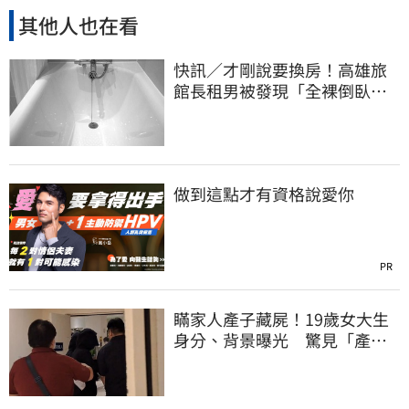
其他人也在看
快訊／才剛說要換房！高雄旅
館長租男被發現「全裸倒臥浴
缸」身亡
做到這點才有資格說愛你
PR
瞞家人產子藏屍！19歲女大生
身分、背景曝光 驚見「產檢
紀錄全空白」