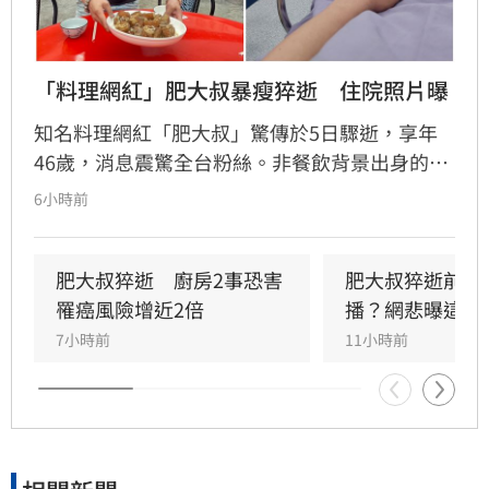
「料理網紅」肥大叔暴瘦猝逝　住院照片曝
知名料理網紅「肥大叔」驚傳於5日驟逝，享年
46歲，消息震驚全台粉絲。非餐飲背景出身的
他，憑藉親切教學與拚勁，將直播事業經營得有
6小時前
聲有色，創下年營收破億的輝煌佳績。然而粉絲
回顧其生前直播，發現他身形明顯消瘦、雙頰凹
陷，狀態顯得相當疲憊。肥大叔自2021年起頻傳
肥大叔猝逝　廚房2事恐害
肥大叔猝逝前為
健康警訊，雖曾於2022年住院開刀，但出院後仍
罹癌風險增近2倍
播？網悲曝這原
堅持返回工作崗位，直到最後一刻仍心繫直播。
7小時前
11小時前
對於肥大叔的確切死因，家屬目前尚未對外說
明。