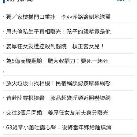
獨／家樓梯門口重摔 李亞萍路邊倒地送醫
周杰倫私生子真相曝光！孩子的親爹竟是他
姜厚任女友遭控殺到醫院 槓正宮女兒！
為5億商機翻臉 肥大叔插刀：要死一起死
放火垃圾山找相機！民宿稱誤認按摩棒網怒
昔赴陸尋根挨轟 郭品超變禿頭近照嚇壞網
交往3個月閃婚 姜厚任女友前夫身分曝光
63歲章小蕙吐露心聲：後悔當年嫁給鍾鎮濤