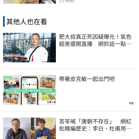
1小時前
其他人也在看
肥大叔真正死因疑曝光！氣色
超差還開直播 網抓這一點超
不合理
帶著皮克敏一起出門吧
PR
苦苓喊「唐朝不存在」 網紅
批瞎編歷史：李白、杜甫用鮮
卑文寫詩？