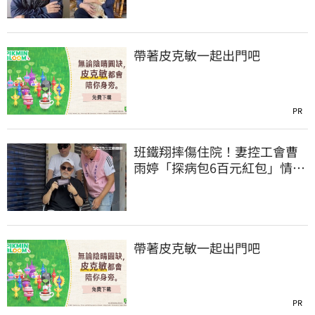
帶著皮克敏一起出門吧
PR
班鐵翔摔傷住院！妻控工會曹
雨婷「探病包6百元紅包」情
勒：忍無可忍
帶著皮克敏一起出門吧
PR