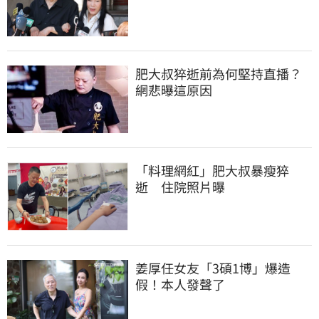
肥大叔猝逝前為何堅持直播？
網悲曝這原因
「料理網紅」肥大叔暴瘦猝
逝　住院照片曝
姜厚任女友「3碩1博」爆造
假！本人發聲了