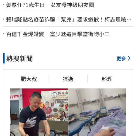
姜厚任71歲生日 女友曝神級朋友圈
賴瑞隆點名疫苗詐騙「幫兇」要求道歉！柯志恩嗆1
句被網罵爆
百億千金爆婚變 富少尪遭目擊當街吻小三
熱搜新聞
更多
肥大叔
猝逝
料理