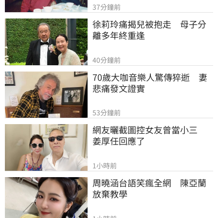
37分鐘前
徐莉玲痛揭兒被抱走　母子分
離多年終重逢
40分鐘前
70歲大咖音樂人驚傳猝逝　妻
悲痛發文證實
53分鐘前
網友曬截圖控女友曾當小三　
姜厚任回應了
1小時前
周曉涵台語笑瘋全網　陳亞蘭
放棄教學