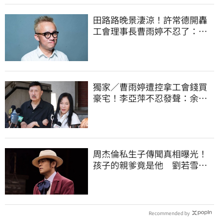
田路路晚景淒涼！許常德開轟
工會理事長曹雨婷不忍了：別
只包紅包慰問
獨家／曹雨婷遭控拿工會錢買
豪宅！李亞萍不忍發聲：余天
管工會都貼錢
周杰倫私生子傳聞真相曝光！
孩子的親爹竟是他 劉若雪閨
密出面全說了
Recommended by