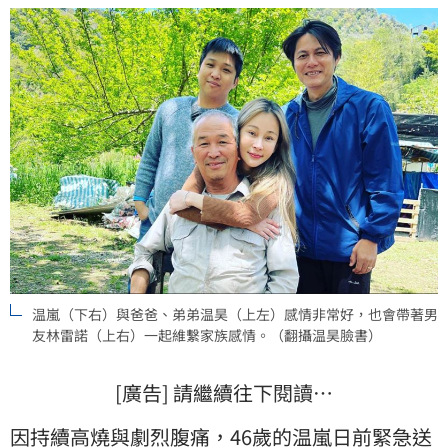
温嵐（下右）與爸爸、弟弟温昊（上左）感情非常好，也會帶著男
友林雷諾（上右）一起維繫家族感情。（翻攝温昊臉書）
[廣告] 請繼續往下閱讀…
因持續高燒與劇烈腹痛，46歲的
温嵐
日前緊急送