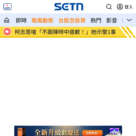
登入
即時
颱風動態
台股怎投資
熱門
影音
熱搜
廠大
柯志恩嗆「不跟陳時中道歉！」她示警1事
新／國