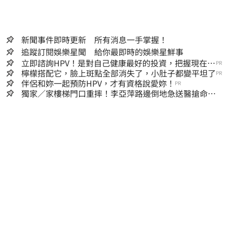
新聞事件即時更新 所有消息一手掌握！
追蹤訂閱娛樂星聞 給你最即時的娛樂星鮮事
立即諮詢HPV！是對自己健康最好的投資，把握現在不
PR
嫌晚！
檸檬搭配它，臉上斑點全部消失了，小肚子都變平坦了
PR
伴侶和妳一起預防HPV，才有資格說愛妳！
PR
獨家／家樓梯門口重摔！李亞萍路邊倒地急送醫搶命
「最新傷況」曝