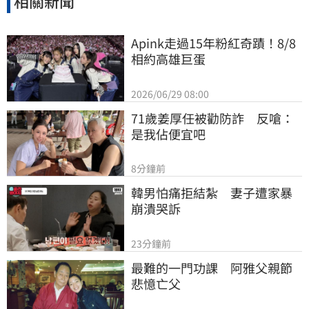
相關新聞
Apink走過15年粉紅奇蹟！8/8
相約高雄巨蛋
2026/06/29 08:00
71歲姜厚任被勸防詐　反嗆：
是我佔便宜吧
8分鐘前
韓男怕痛拒結紮　妻子遭家暴
崩潰哭訴
23分鐘前
最難的一門功課　阿雅父親節
悲憶亡父