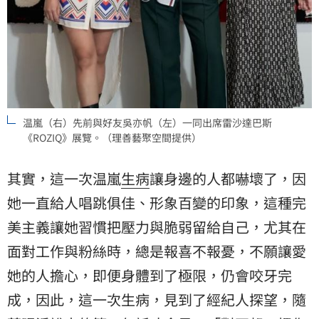
温嵐（右）先前與好友吳亦帆（左）一同出席雷沙達巴斯
《ROZIQ》展覽。（理善藝聚空間提供）
其實，這一次温嵐
生病
讓身邊的人都嚇壞了，因
她一直給人唱跳俱佳、形象百變的印象，這種完
美主義讓她習慣把壓力與脆弱留給自己，尤其在
面對工作與粉絲時，總是報喜不報憂，不願讓愛
她的人擔心，即便身體到了極限，仍會咬牙完
成，因此，這一次生病，見到了經紀人探望，隨