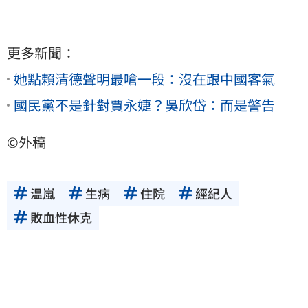
更多新聞：
她點賴清德聲明最嗆一段：沒在跟中國客氣
國民黨不是針對賈永婕？吳欣岱：而是警告
©外稿
温嵐
生病
住院
經紀人
敗血性休克