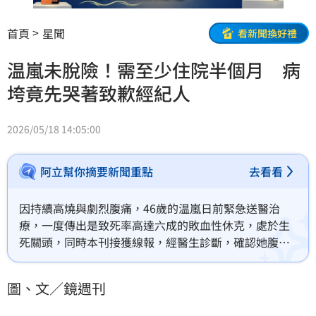
首頁
星聞
看新聞換好禮
温嵐未脫險！需至少住院半個月 病
垮竟先哭著致歉經紀人
2026/05/18 14:05:00
阿立幫你摘要新聞重點
去看看
因持續高燒與劇烈腹痛，46歲的温嵐日前緊急送醫治
療，一度傳出是致死率高達六成的敗血性休克，處於生
死關頭，同時本刊接獲線報，經醫生診斷，確認她腹部
發炎，正朝腹膜炎方向治療，且仍未脫離險境。本刊掌
握温嵐從14日起發病至今的全紀錄，據悉，她至少還要
圖、文／鏡週刊
再過半個月的住院生活，好在有深情的男友林雷諾每天
隨侍在側。