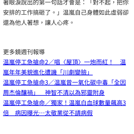
著眼淚說出的第一句話才會是：「對不起，把你
安排的工作搞砸了。」温嵐自己身體如此虛弱卻
還為他人著想，讓人心疼。
更多鏡週刊報導
温嵐停工急搶命2／唱〈屋頂〉一炮而紅！ 温
嵐年年美貌進化遭譏「川劇變臉」
温嵐停工急搶命3／温嵐曾一氧化碳中毒「全因
周杰倫釀禍」 神智不清以為邪靈附身
温嵐停工急搶命／獨家！温嵐白血球數量飆高3
倍 病因曝光…太敬業從不請病假