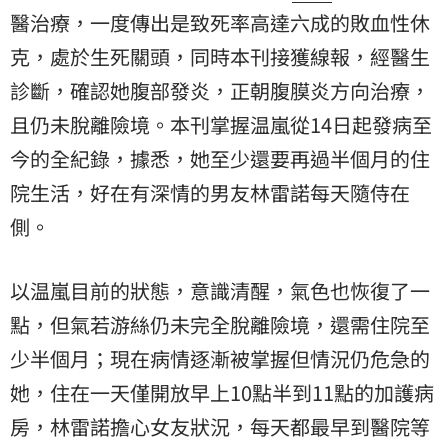
醫治療，一度傳出是致死率高達六成的
敗血性休
克
，處於生死關頭，同時本刊接獲線報，經醫生
診斷，確認她腹部發炎，正朝腹膜炎方向治療，
且仍未脫離險境。本刊掌握温嵐從14日起發病至
今的全紀錄，據悉，她至少還要再過半個月的
住
院
生活，好在有深情的男友林雷諾每天隨侍在
側。
以温嵐目前的狀態，意識清醒，氣色也恢復了一
點，但氣若游絲仍未完全脫離險境，還需住院至
少半個月；現在病情逐漸被掌握但情況仍危急的
她，住在一天僅開放早上10點半到11點的加護病
房，林雷諾擔心女友狀況，每天都最早到醫院等