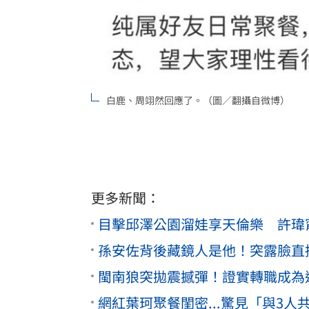
白鹿、周翊然回應了。（圖／翻攝自微博）
更多新聞：
目擊邱澤公園溜娃享天倫樂 許瑋
孫安佐背後藏鏡人是他！突露臉直
閩南狼突拋震撼彈！證實轉職成為
網紅葉珂聚餐閨密...驚見「與3