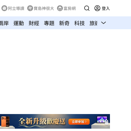
阿立導讀
寶島神很大
富房網
登入
兩岸
運動
財經
專題
新奇
科技
旅遊
汽車
寵物