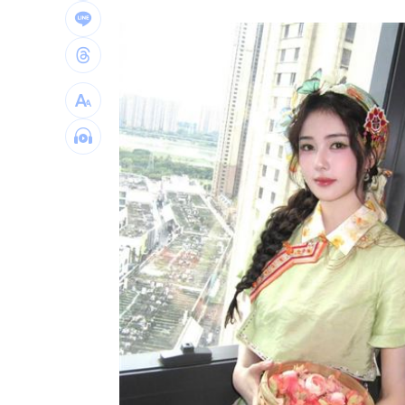
女股神加碼狂掃台積電！外媒揭全因這
想吃清淡！他搭機點「這特殊餐」傻眼
買房3年才知「蜘蛛人住我家」屋主超傻
生日變親人忌日！直升機慶祝墜機4人罹
台灣彩券開獎直播中
20:31
LIVE三立+24小時直播
15:27
三立iNEWS新聞台線上直播
18:00
商場戰國來臨 台中「頂奢大道」逐漸
台彩父親節推新刮刮樂千萬頭獎超「爸
「拍片人的多重宇宙」職涯論壇9/12登