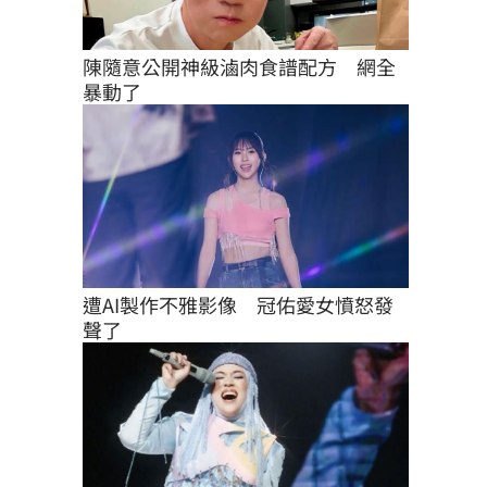
陳隨意公開神級滷肉食譜配方　網全
暴動了
遭AI製作不雅影像　冠佑愛女憤怒發
聲了