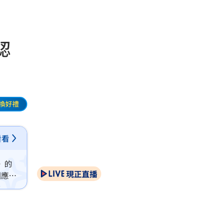
認
換好禮
看看
》的
現正直播
回應