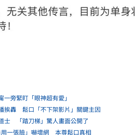
甯一旁緊盯「眼神超有愛」
播挨轟 鬆口「不下架影片」關鍵主因
道士 「踏刀梯」驚人畫面公開了
人共用一張臉」嚇壞網 本尊鬆口真相