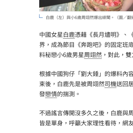
8國球員齊聚高雄 Formosa 7s掀足球
白鹿（左）與小6歲周翊然爆出緋聞。（圖／翻
理想混蛋號召粉絲跨海追星吃美食！
18:
中國女星
白鹿
憑藉《長月燼明》、
界，成為節目《奔跑吧》的固定班
料秘戀小6歲男星
周翊然
，對此，雙
根據中國狗仔「劉大錘」的爆料內
束後，白鹿先是被周翊然
司機
送回
發
戀情
的揣測。
不過謠言傳開沒多久之後，白鹿與
皆是單身，呼籲大家理性看待，網