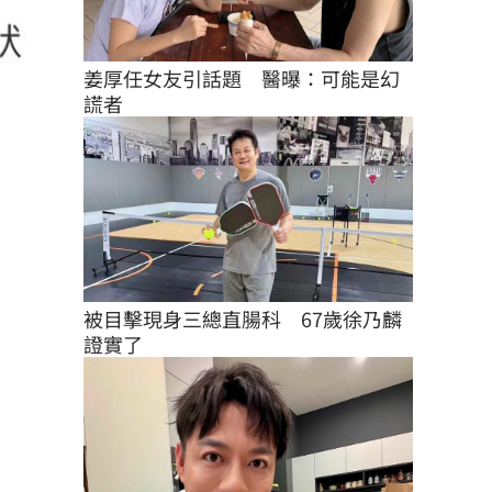
姜厚任女友引話題　醫曝：可能是幻
謊者
被目擊現身三總直腸科　67歲徐乃麟
證實了