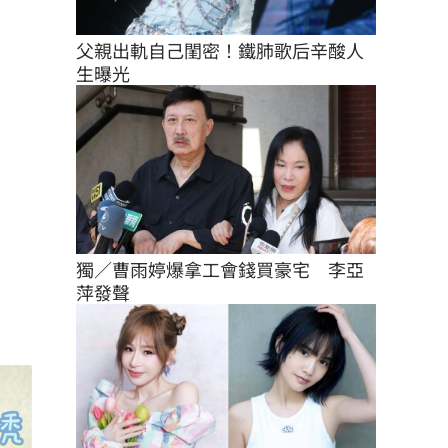
父親出軌自己閨密！鐵肺歌后辛酸人
生曝光
獨／曹雨婷爆拿工會錢買豪宅　李亞
萍發聲