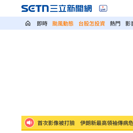
即時
颱風動態
台股怎投資
熱門
影
放雙手騎車喊手麻！騎士遭打臉仍判罰
夢幻跨團合體！SUMMER ANJELS重現
新／女大生伴兒屍6日聲押...法官裁定請
我駐日內瓦處長遭爆惡行 外交部啟動
SBS歌謠大戰驚見放送事故！3主持人齊
首次影像被打臉 伊朗新最高領袖傳病