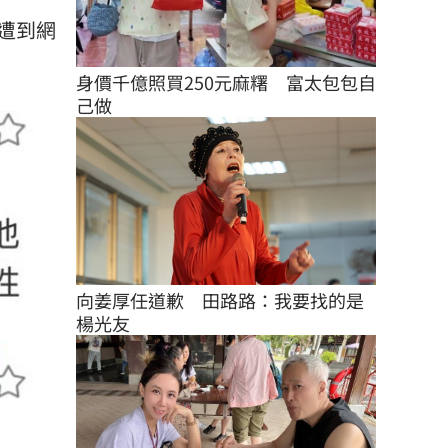
遭到網
身價千億照買250元麻糬　富太包包自
己做
向姜厚任道歉　田路路：我要找的是
楊光友