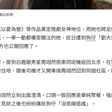
熱潮
10:00
攝自微博）
15
《以愛為營》等作品奠定陸劇女神地位，而她也跨足
底，一舉一動都備受關注的她，近日遭到
狗仔
「劉大
方也公開回應了。
容，提到白鹿跟男星周翊然搭乘同班機返回北京，在
居住地，隨後司機才又開車接周翊然回到同個社區，
周翊然立刻出面澄清，口頭一致回應是單純聚餐，強
友見狀之後也紛紛痛批狗仔「沒底線造謠」。