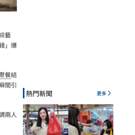
綜藝
錘」爆
聚餐
結
瞬間引
熱門新聞
更多
調兩人