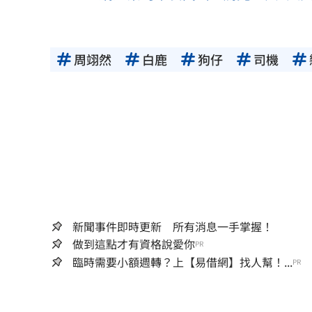
周翊然
白鹿
狗仔
司機
新聞事件即時更新 所有消息一手掌握！
做到這點才有資格說愛你
PR
臨時需要小額週轉？上【易借網】找人幫！...
PR