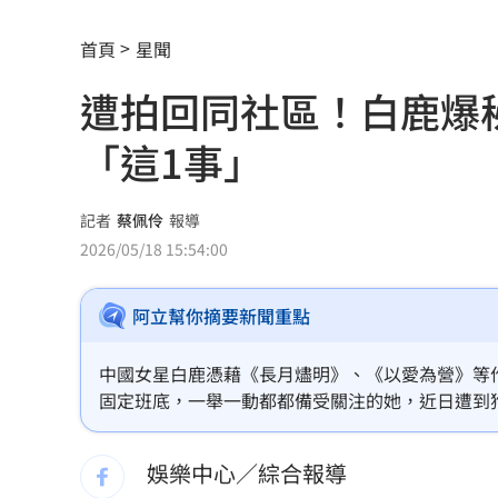
清大校長續任秒出國選校長！高為元道
首頁
星聞
影片曝光！台中囂張男揮刀還尿在警身
遭拍回同社區！白鹿爆秘
AND2BLE、ALD1黑白對決！神級舞台
「這1事」
獨／再爆隨機攻擊？婦控外送員無故賞
產蛋量下降 本週「蛋價漲3元」
20:08
記者
蔡佩伶
報導
2026/05/18 15:54:00
KISS OF LIFE飆唱 秀經典擦汗全場瘋
阿立幫你摘要新聞重點
台股7月大回檔！0050申購額再破紀錄
2
2000人堵教堂搶看C羅婚禮 竟是超大
中國女星白鹿憑藉《長月燼明》、《以愛為營》等
固定班底，一舉一動都都備受關注的她，近日遭到
禾伸堂、南電出關日 處置股新規風險
了。蔡佩伶報導
娛樂中心／綜合報導
平野惠一率兄弟奪171勝 中職最多勝外