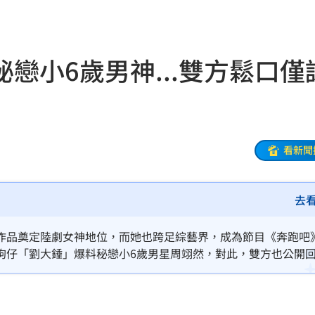
歉了
20:30
上
20:24
戀小6歲男神...雙方鬆口僅
炸全場
20:19
巴掌
20:14
看新聞
掉
20:08
去
0:08
烏龍
20:01
作品奠定陸劇女神地位，而她也跨足綜藝界，成為節目《奔跑吧
狗仔「劉大錘」爆料秘戀小6歲男星周翊然，對此，雙方也公開
曝
20:00
教
19:56