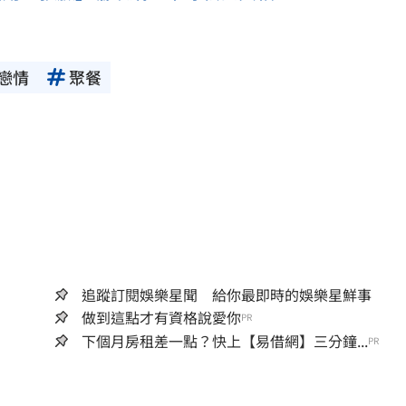
戀情
聚餐
追蹤訂閱娛樂星聞 給你最即時的娛樂星鮮事
做到這點才有資格說愛你
PR
下個月房租差一點？快上【易借網】三分鐘...
PR