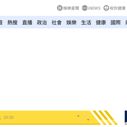
娛樂星聞
iNEWS
祝你健康
音
熱搜
直播
政治
社會
娛樂
生活
健康
國際
20:48
BP神曲
20:42
回
20:39
調查
20:35
卡住
20:30
危
20:30