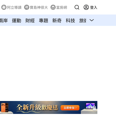
阿立導讀
寶島神很大
富房網
登入
兩岸
運動
財經
專題
新奇
科技
旅遊
汽車
寵物