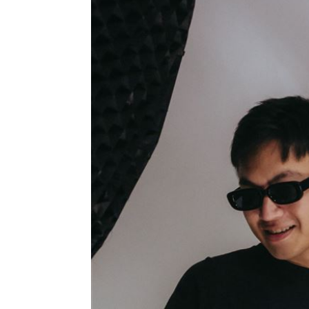
8國球員齊聚高雄 Formosa 7s掀足球
理想混蛋號召粉絲跨海追星吃美食！
18: