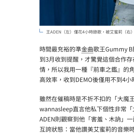
王ADEN（左）僅花4小時錄歌，被艾蜜莉（
時間最充裕的準
金曲
歌王Gummy
到3月收到提醒，才驚覺這個合作
情，所以我用一種『前車之鑑』的角
高效率，收到DEMO後僅用不到4
雖然在催稿時是不折不扣的「大魔
wannasleep直言他私下個性
ADEN則觀察到他「害羞、木訥」
互誇狀態：當他讚美艾蜜莉的音樂