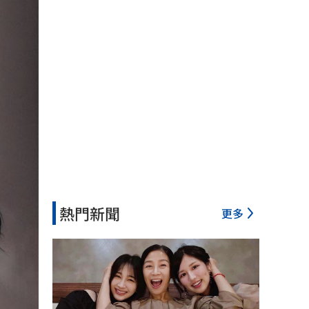
熱門新聞
更多