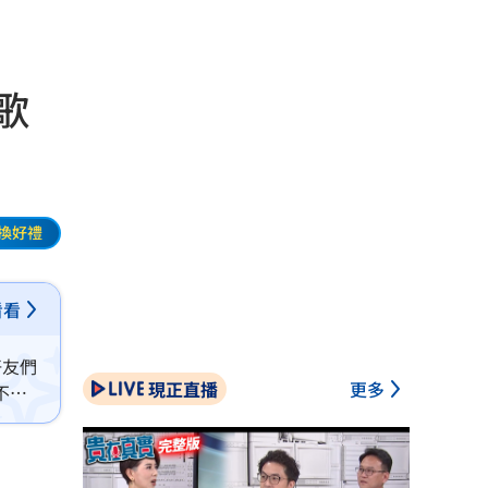
歌
換好禮
看看
好友們
現正直播
更多
不到