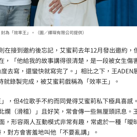
右）封為「效率王」。（圖／繹琛有限公司提供）
 B則在接到邀約後忘記，艾蜜莉去年12月發出邀約，
存在，「他給我的故事講得很清楚，是一段被女生傷
度去寫，還蠻快就寫完了。」相比之下，王ADEN
小時就錄製完成，被艾蜜莉戲稱為「效率王」。
王」，但4位歌手不約而同覺得艾蜜莉私下極具喜感
非常「北爛（滑稽）」且好笑，常會傳一些無厘頭訊息。
一面，形容兩人互動模式非常有趣，常處於一種「曖
時，對方會害羞地叫他「不要亂講」。