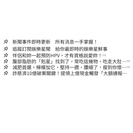
新聞事件即時更新 所有消息一手掌握！
追蹤訂閱娛樂星聞 給你最即時的娛樂星鮮事
伴侶和妳一起預防HPV，才有資格說愛妳！
PR
腹部脂肪的「剋星」找到了，常吃這幾物，吃走大肚
PR
囊，瘦出小蠻腰
減肥首選，檸檬加它，堅持一週，腰細了，瘦到你懷疑
PR
人生
詐慈濟10億破案關鍵！提領上億現金觸發「大額通報」
神鬼律師遭擊落內幕