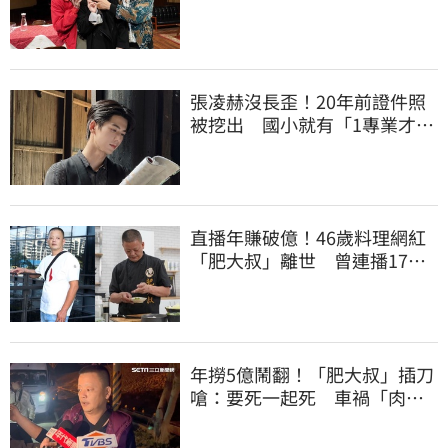
近況曝光
張凌赫沒長歪！20年前證件照
被挖出 國小就有「1專業才
能」震撼網
直播年賺破億！46歲料理網紅
「肥大叔」離世 曾連播17小
時辛酸面曝
年撈5億鬧翻！「肥大叔」插刀
嗆：要死一起死 車禍「肉眼
酒測」惹怒網