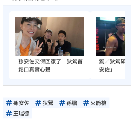
獨／狄鶯碩士
孫安佐交保回家了　狄鶯首
安佐」
鬆口真實心聲
孫安佐
狄鶯
孫鵬
火箭槍
王瑞德