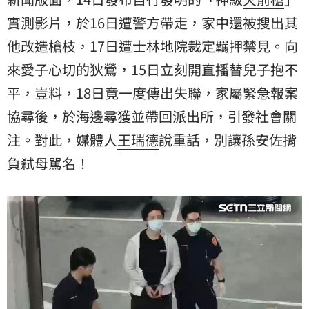
實測影片，於16日遭警方帶走，家中還被搜出其
他改造槍枝，17日遭士林地院裁定羈押禁見。向
來愛子心切的狄鶯，15日立刻開直播替兒子抱不
平，豈料，18日竟一度傳出失聯，家屬緊急報案
協尋後，於海邊尋獲並帶回派出所，引發社會關
注。對此，媒體人
王瑞德
說重話，別讓孫安佐揹
負弒母駡名！