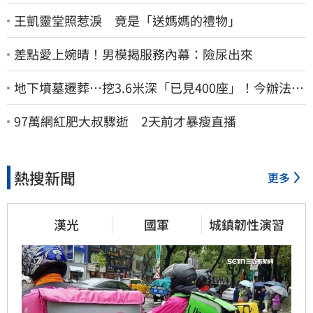
王凱靈堂照惹淚 竟是「送媽媽的禮物」
差點愛上婉晴！男模揭服務內幕：險尿出來
地下墳墓遷葬…挖3.6米深「已見400座」！今辦法會
安撫祖先
97萬網紅肥大叔驟逝 2天前才暴瘦直播
熱搜新聞
更多
漢光
國軍
城鎮韌性演習