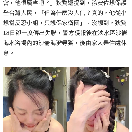
會，他很厲害吧？」狄鶯還提到，孫安佐想保護
全台灣人民，「但為什麼沒人信？真的，他從小
想當反恐小組，只想保家衛國」。沒想到，狄鶯
18日卻一度傳出失聯，警方獲報後在淡水區沙崙
海水浴場內的沙崙海灘尋獲，後由家人帶住處休
息。