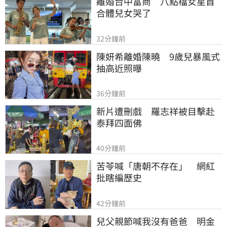
離婚台中富商　八點檔女星首
合體兒女哭了
32分鐘前
陳妍希離婚陳曉　9歲兒暴風式
抽高近照曝
36分鐘前
新片遭刪戲　羅志祥被目擊赴
泰拜四面佛
40分鐘前
苦苓喊「唐朝不存在」　網紅
批瞎編歷史
42分鐘前
兒父親節喊我沒有爸爸　明金