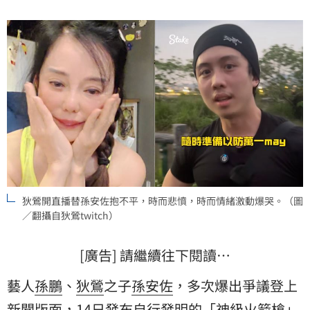
社會關注。對此，媒體人王瑞德說重話，別讓孫安佐揹
負弒母駡名！
狄鶯開直播替孫安佐抱不平，時而悲憤，時而情緒激動爆哭。（圖
／翻攝自狄鶯twitch）
[廣告] 請繼續往下閱讀…
藝人
孫鵬
、
狄鶯
之子
孫安佐
，多次爆出爭議登上
新聞版面，14日發布自行發明的「神級
火箭槍
」