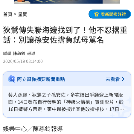
首頁
星聞
看新聞換好禮
狄鶯傳失聯海邊找到了！他不忍撂重
話：別讓孫安佐揹負弒母駡名
編輯
陳慈鈴
報導
2026/05/19 08:14:00
阿立幫你摘要新聞重點
去看看
藝人孫鵬、狄鶯之子孫安佐，多次爆出爭議登上新聞版
面，14日發布自行發明的「神級火箭槍」實測影片，於
16日遭警方帶走，家中還被搜出其他改造槍枝，17日遭
士林地院裁定羈押禁見。向來愛子心切的狄鶯，15日立
刻開直播替兒子抱不平，豈料，18日竟一度傳出失聯，
娛樂中心／陳慈鈴報導
家屬緊急報案協尋後，於海邊尋獲並帶回派出所，引發