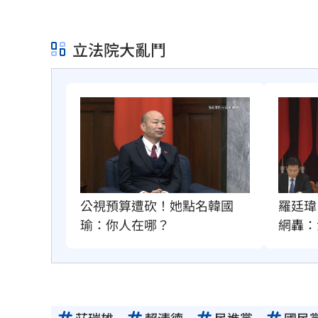
立法院大亂鬥
公視預算遭砍！她點名韓國
羅廷瑋
瑜：你人在哪？
網轟：
莊瑞雄
賴清德
民進黨
國民