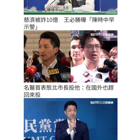
慈濟被詐10億　王必勝曝「陳時中早
示警」
名醫首表態北市長投他：在國外也趕
回來投