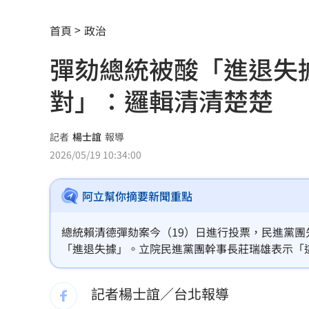
杜金龍點名：「這檔權值股」千萬別長
首頁
政治
額頭冒出痘痘 女手癢猛摳竟成「病毒
彈劾總統被酸「進退失
政院每年加碼25.5億元 優化全台商圈
對」：邏輯清清楚楚
癌末男缺錢鋌而走險 3D玩具熊夾藏K
環法自行車賽爆作弊！女靠胸部裝備降
記者
楊士誼
報導
2026/05/19 10:34:00
學霸牙醫槓離職員工 為3萬筆電互告慘
俄羅斯蝗害肆虐如末日 網驚：聖經十
阿立幫你摘要新聞重點
慈濟採購BNT遭詐10億 他：不聽衛福
總統賴清德彈劾案今（19）日進行投票，民進黨
「進退失據」。立院民進黨團幹事長莊瑞雄表示「
蔡英文做2件事 黃暐瀚：台東變五五波
人數多就要彈劾？「這個不通」。他也強調，民進
蔣萬安危險了！最新民調沈伯洋僅落後5
記者楊士誼／台北報導