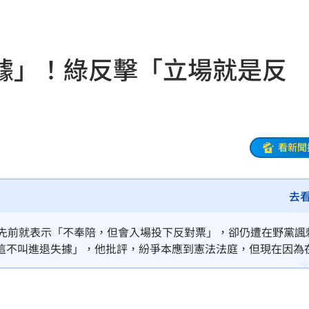
抱
23:25
疣」
23:18
據」！綠反擊「立場就是反
夜市
23:17
他命
23:16
風阻
23:14
看新聞
勝
23:10
災
23:06
去
部勸
23:05
團先前就表示「不奉陪，但會入場投下反對票」，卻仍遭在野黨諷
這不叫進退失據」，他批評，紛爭本應到憲法法庭，但現在因為
23:03
黨不陪著內耗，但一貫反對彈劾總統，因此一致進場投下反對票
%
23:00