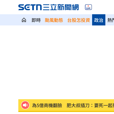
即時
颱風動態
台股怎投資
政治
熱
男駕車至議員服務處嗆開槍 台中警抓
新／Sandisk挫5%！台指期翻紅站回440
勞動部：Uber Eats疊單計算方式違法
00
斷交國200萬磅蝦遭我友邦封殺！業者慘
新北待售餘屋萬8戶 永和竟只賣贏八里
為5億商機翻臉 肥大叔插刀：要死一起