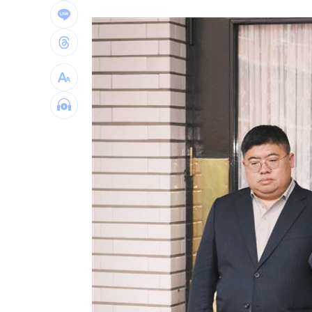
「地獄酷暑」襲南韓 礦泉水曝曬恐致
父親節真的快樂嗎？房貸10年暴增逾400
律師勾宗教大師「家族」詐慈濟 僅她
富豪遭大義滅親！偷生子竟盜鄰居身份
台灣彩券開獎直播中
20:31
LIVE三立+24小時直播
15:27
三立iNEWS新聞台線上直播
18:00
理想混蛋號召粉絲跨海追星吃美食！
18: