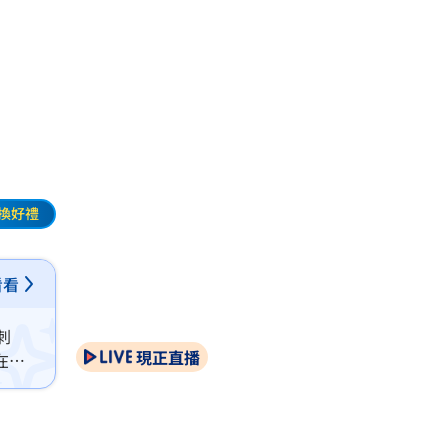
換好禮
看看
刺
現正直播
在野
。