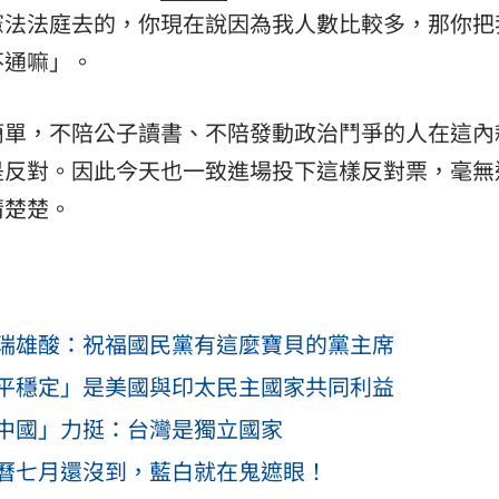
憲法法庭去的，你現在說因為我人數比較多，那你把
不通嘛」。
簡單，不陪公子讀書、不陪發動政治鬥爭的人在這內
是反對。因此今天也一致進場投下這樣反對票，毫無
清楚楚。
瑞雄酸：祝福國民黨有這麼寶貝的黨主席
平穩定」是美國與印太民主國家共同利益
中國」力挺：台灣是獨立國家
曆七月還沒到，藍白就在鬼遮眼！