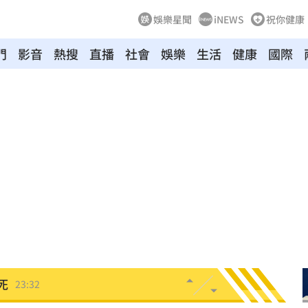
娛樂星聞
iNEWS
祝你健康
門
影音
熱搜
直播
社會
娛樂
生活
健康
國際
到了
00:43
00點
00:40
:19
叫
23:54
！
23:47
死
23:32