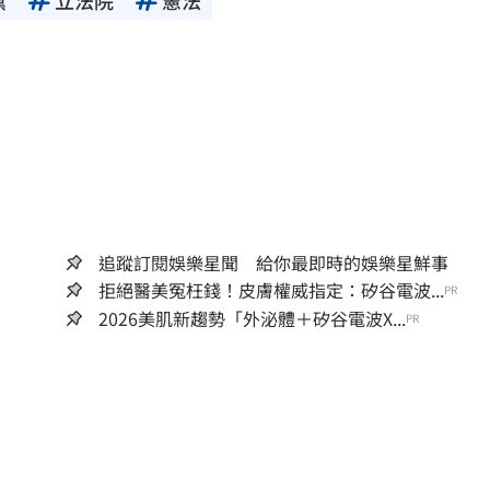
追蹤訂閱娛樂星聞 給你最即時的娛樂星鮮事
拒絕醫美冤枉錢！皮膚權威指定：矽谷電波...
PR
2026美肌新趨勢「外泌體＋矽谷電波X...
PR