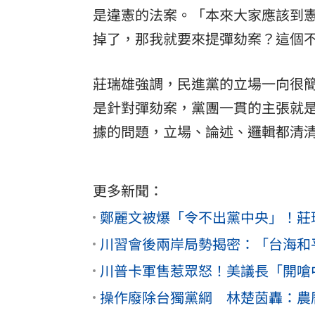
是違憲的法案。「本來大家應該到
掉了，那我就要來提彈劾案？這個
莊瑞雄強調，民進黨的立場一向很
是針對彈劾案，黨團一貫的主張就
據的問題，立場、論述、邏輯都清
更多新聞：
鄭麗文被爆「令不出黨中央」！莊
川習會後兩岸局勢揭密：「台海和
川普卡軍售惹眾怒！美議長「開嗆
操作廢除台獨黨綱 林楚茵轟：農