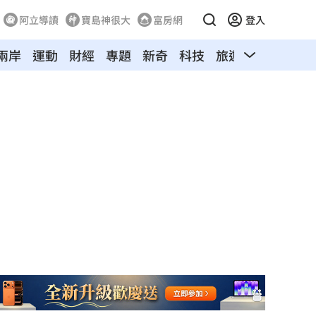
阿立導讀
寶島神很大
富房網
登入
兩岸
運動
財經
專題
新奇
科技
旅遊
汽車
寵物