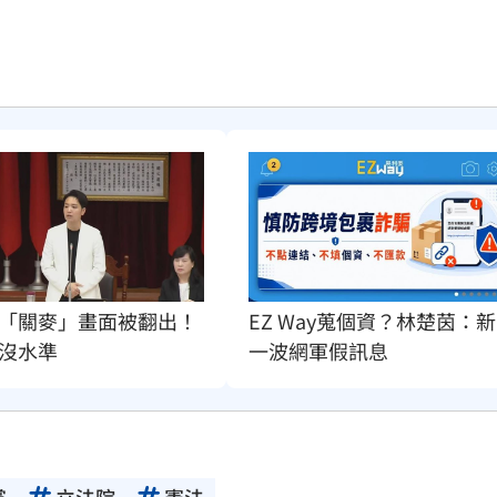
「關麥」畫面被翻出！
EZ Way蒐個資？林楚茵：新
沒水準
一波網軍假訊息
黨
立法院
憲法