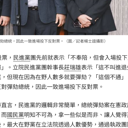
劾總統，因此一致進場投下反對票。（圖／記者楊士誼攝影）
投票，
民進黨
團先前就表示「不奉陪，但會入場投下
據」。立院民進黨團幹事長
莊瑞雄
表示「這不叫進退
庭，但現在因為在野人數多就要彈劾？「這個不通」
反對彈劾總統，因此一致進場投下反對票。
時直言，民進黨的邏輯非常簡單，總統彈劾案在憲政
。而
國民黨
明知不可為，拿一些似是而非、讓人覺得
後，最大在野黨在
立法院
透過人數優勢，通過執政團