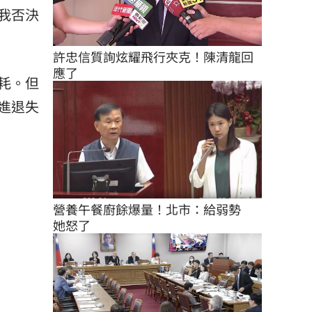
我否決
許忠信質詢炫耀飛行夾克！陳清龍回
應了
耗。但
進退失
營養午餐廚餘爆量！北市：給弱勢　
她怒了