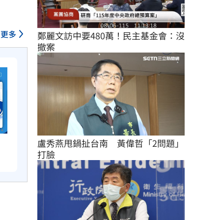
更多
鄭麗文訪中要480萬！民主基金會：沒
撤案
盧秀燕甩鍋扯台南　黃偉哲「2問題」
打臉