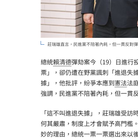
莊瑞雄直言，民進黨不陪著內耗，但一貫反對彈
總統
賴清德
彈劾案今（19）日進行
票」，卻仍遭在野黨諷刺「進退失
據」，他批評，紛爭本應到
憲法
法
強調，民進黨不陪著內耗，但一貫
「這不叫進退失據」，莊瑞雄受訪
何其嚴肅，制度上才會賦予高門檻
妙的理由，總統一票一票選出來以