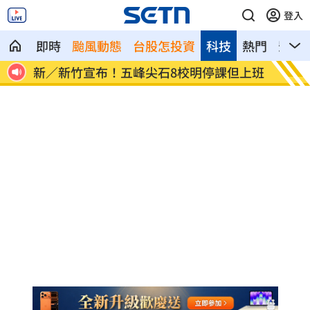
登入
即時
颱風動態
台股怎投資
科技
熱門
影音
但上班
HIGHLIGHT掀回憶殺 擔心後輩太帥壓力
狂冒百
大
病