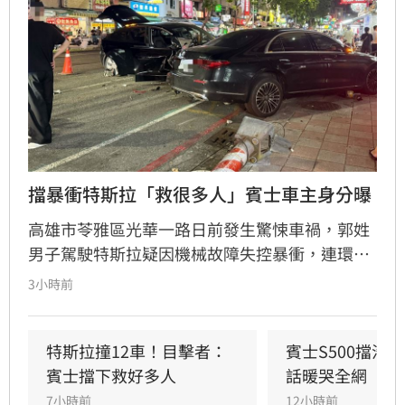
擋暴衝特斯拉「救很多人」賓士車主身分曝
高雄市苓雅區光華一路日前發生驚悚車禍，郭姓
男子駕駛特斯拉疑因機械故障失控暴衝，連環撞
擊12輛汽機車及單車，所幸僅造成3人輕傷。肇
3小時前
事車輛最終撞上停放路邊的賓士車才停下，避免
衝入熱鬧的光華夜市。該名賓士車主身分隨後曝
光，竟是擁有1.4萬粉絲的網紅「超級土豆粉」，
特斯拉撞12車！目擊者：
賓士S500擋浩
同時也是嘉義知名甜甜圈店老闆。
賓士擋下救好多人
話暖哭全網
7小時前
12小時前