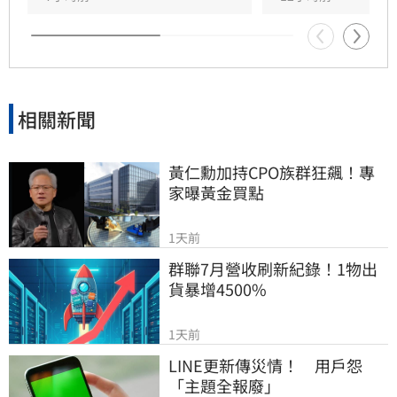
相關新聞
黃仁勳加持CPO族群狂飆！專
家曝黃金買點
1天前
群聯7月營收刷新紀錄！1物出
貨暴增4500%
1天前
LINE更新傳災情！　用戶怨
「主題全報廢」