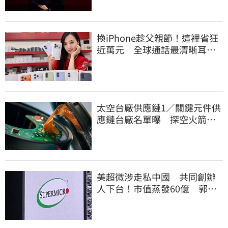
換iPhone趁父親節！這裡省狂
近萬元 全球通話最清晰耳機
登台開賣了
太空台廠供應鏈1／關鍵元件供
應鏈台廠名單曝 探空火箭
「島脈」首亮相
美超微涉走私中國 共同創辦
人下台！市值蒸發60億 郭明
錤點出1危機