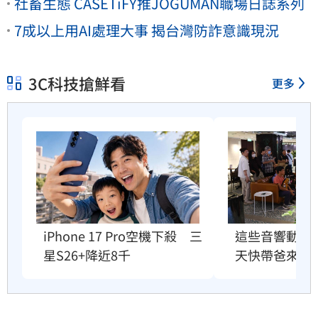
社畜生態 CASETiFY推JOGUMAN職場日誌系列
7成以上用AI處理大事 揭台灣防詐意識現況
3C科技搶鮮看
更多
iPhone 17 Pro空機下殺　三
這些音響動不動
星S26+降近8千
天快帶爸來聽