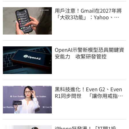
用戶注意！Gmail在2027年將
「大砍3功能」：Yahoo、
Outlook也受影響
OpenAI示警新模型恐具關鍵資
安能力 收緊研發管控
黑科技進化！Even G2、Even
R1同步問世 「讓你用戒指控
制眼鏡」
iPhone狂發燙！「打開1設