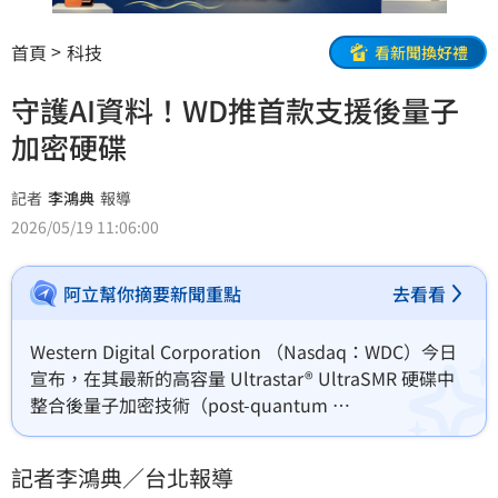
首頁
科技
看新聞換好禮
守護AI資料！WD推首款支援後量子
加密硬碟
記者
李鴻典
報導
2026/05/19 11:06:00
阿立幫你摘要新聞重點
去看看
Western Digital Corporation （Nasdaq：WDC）今日
宣布，在其最新的高容量 Ultrastar® UltraSMR 硬碟中
整合後量子加密技術（post-quantum 
cryptography），為次世代基礎架構安全邁出關鍵一
步。隨著 AI 基礎架構從以運算為中心的部署模式，演進
記者李鴻典／台北報導
為能在每一次推論、模型訓練與互動中持續保留資訊的