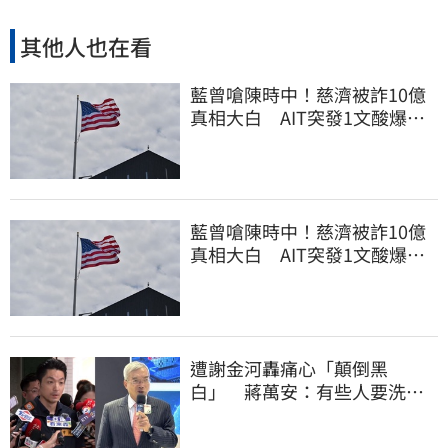
其他人也在看
藍曾嗆陳時中！慈濟被詐10億
真相大白 AIT突發1文酸爆…
他笑：真的很會
藍曾嗆陳時中！慈濟被詐10億
真相大白 AIT突發1文酸爆…
他笑：真的很會
遭謝金河轟痛心「顛倒黑
白」 蔣萬安：有些人要洗人
民記憶，但洗不掉的