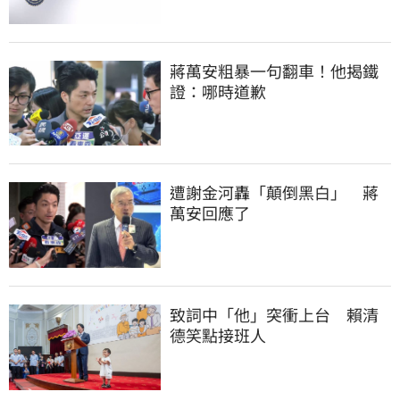
蔣萬安粗暴一句翻車！他揭鐵
證：哪時道歉
遭謝金河轟「顛倒黑白」　蔣
萬安回應了
致詞中「他」突衝上台　賴清
德笑點接班人