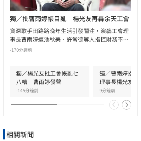
獨／批曹雨婷帳目亂　楊光友再轟余天工會
資深歌手田路路晚年生活引發關注，演藝工會理
事長曹雨婷遭池秋美、許常德等人指控財務不透
明及未照顧資深藝人，引發演藝圈軒然大波。針
-170分鐘前
對李亞萍提及余天過去經營工會的貢獻，前理事
長楊光友出面駁斥，澄清余天所屬工會與演藝工
會無關，更直言演藝圈工會林立現象混亂，強調
獨／楊光友批工會帳亂七
獨／曹雨婷挨轟
自己成立的台灣演藝人員協會運作順利，不願捲
八糟　曹雨婷發聲
理事長楊光友開
入紛爭。這場關於藝人工會權益與財務管理的爭
-145分鐘前
9分鐘前
議，隨著各界大咖發聲，讓演藝圈內部矛盾浮上
檯面，也凸顯了資深藝人照護制度的結構性問
題，引發社會廣泛關注與討論。
相關新聞