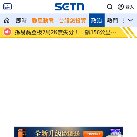
登入
即時
颱風動態
台股怎投資
政治
熱門
影音
單
孫易磊登板2局2K無失分！ 飆156公里火
直擊／
球
嗨翻