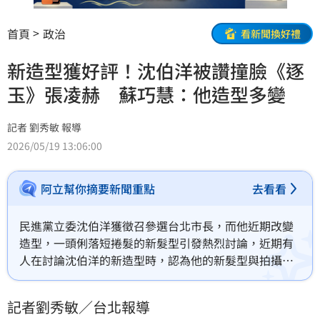
首頁
政治
看新聞換好禮
新造型獲好評！沈伯洋被讚撞臉《逐
玉》張凌赫 蘇巧慧：他造型多變
記者 劉秀敏 報導
2026/05/19 13:06:00
阿立幫你摘要新聞重點
去看看
民進黨立委沈伯洋獲徵召參選台北市長，而他近期改變
造型，一頭俐落短捲髮的新髮型引發熱烈討論，近期有
人在討論沈伯洋的新造型時，認為他的新髮型與拍攝定
妝感的妝感，神似中國夯劇《逐玉》中的男主角「武安
侯」演員張凌赫。對此，民進黨新北市長參選人蘇巧慧
記者劉秀敏／台北報導
今（19）日受訪表示，沈伯洋一向有很多的風格，從她