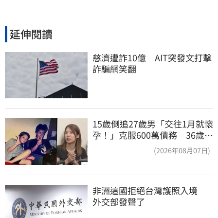
延伸閱讀
慈濟遭詐10億　AIT突發文打擊
詐騙網笑翻
15歲倒追27歲男「交往1月就懷
孕！」克服600萬債務 36歲美
魔女當阿嬤了
(2026年08月07日)
非洲這國拒絕台灣護照入境　
外交部發聲了