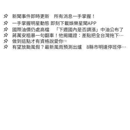
新聞事件即時更新 所有消息一手掌握！
一手掌握明星動態 即刻下載娛樂星聞APP
國際油價仍處高檔 「下週國內是否調漲」中油公布了
蔣萬安粗暴一句翻車！他揭鐵證：差點把全台灣拖下水
哪時道歉
做到這點才有資格說愛你
PR
有望放颱風假？最新風雨預測出爐 8縣市明達停班停課
標準