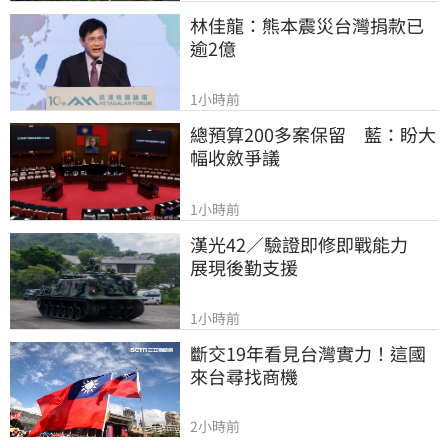
林佳龍：熊本震災台灣捐款已
逾2億
1小時前
總預算200多案保留　藍：盼大
幅收斂爭議
1小時前
漢光42／驗證即修即戰能力　
展現後勤支援
1小時前
斷交19年看見台灣實力！這國
來台尋找商機
2小時前