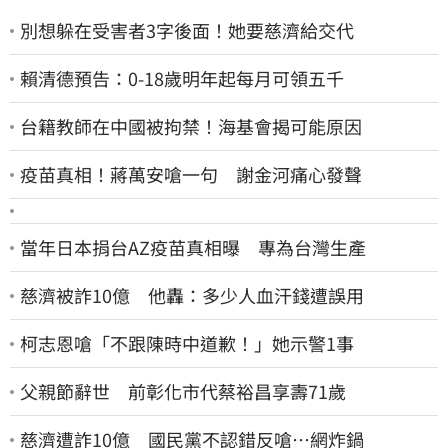
別想躲在受害者3字後面！她要慈濟給交代
賴清德預告：0-18歲明年起每月可領五千
台籍教師在中國被拘禁！海基會揭可能原因
疫苗真相！蔣萬安嗆一句 謝金河痛心發聲
當年日本捐台AZ疫苗真相曝 專為台灣生產
慈濟被詐10億 他轟：多少人血汗錢遭誤用
柯志恩嗆「不跟陳時中道歉！」她示警1事
父親節辭世 前彰化市代蔡裕昌享壽71歲
慈濟遭詐10億 國民黨不認錯反嗆⋯網炸鍋