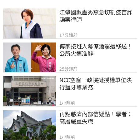
江肇國諷盧秀燕急切割疫苗詐
騙案律師
17分鐘前
傅家接班人幕僚酒駕遭移送！
公所火速准辭
25分鐘前
NCC空窗　政院擬授權單位決
行藍牙等業務
1小時前
再點慈濟內部信疑點！學者：
高層嚴重失職
1小時前