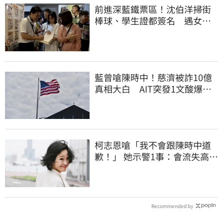
前進深藍鐵票區！沈伯洋掃街
棒球、學生證都簽名 遇女子
叫囂「吵死了」
藍曾嗆陳時中！慈濟被詐10億
真相大白 AIT突發1文酸爆…
他笑：真的很會
柯志恩嗆「我不會跟陳時中道
歉！」 她示警1事：會流失高雄
選票
Recommended by