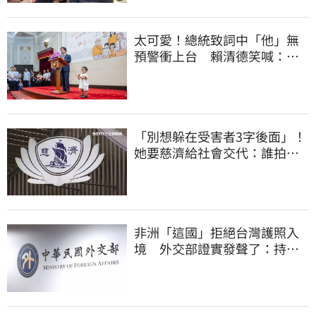
太可愛！總統致詞中「他」無
預警衝上台 賴清德笑喊：卸
任再交棒給你
「別想躲在受害者3字後面」！
她要慈濟給社會交代：誰拍板
付10.6億
非洲「這國」拒絕台灣護照入
境 外交部證實發聲了：持續
交涉聯繫