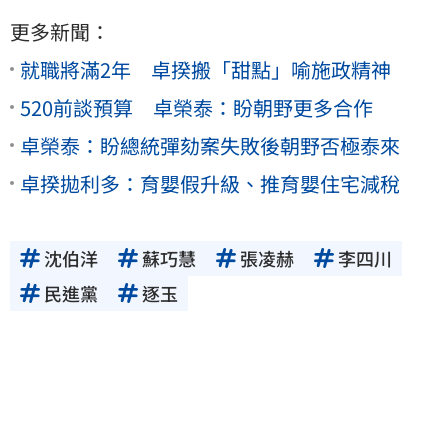
更多新聞：
就職將滿2年 卓揆搬「甜點」喻施政精神
520前談預算 卓榮泰：盼朝野更多合作
卓榮泰：盼總統彈劾案失敗後朝野否極泰來
卓揆拋利多：育嬰假升級、推育嬰住宅減稅
沈伯洋
蘇巧慧
張凌赫
李四川
民進黨
逐玉