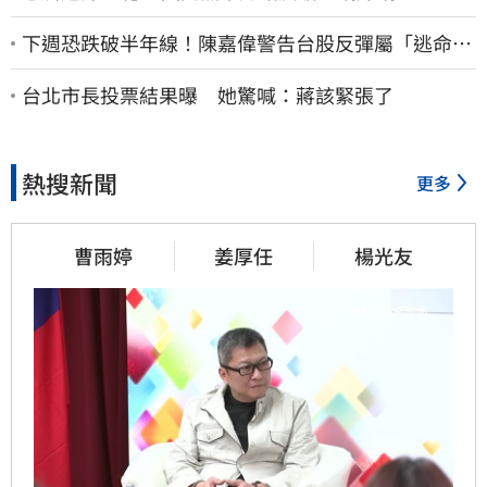
下週恐跌破半年線！陳嘉偉警告台股反彈屬「逃命
波」：空頭大屠殺剛開始
台北市長投票結果曝 她驚喊：蔣該緊張了
熱搜新聞
更多
曹雨婷
姜厚任
楊光友