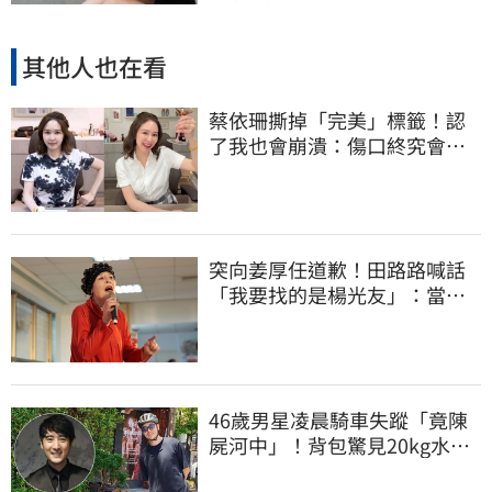
其他人也在看
蔡依珊撕掉「完美」標籤！認
了我也會崩潰：傷口終究會癒
合
突向姜厚任道歉！田路路喊話
「我要找的是楊光友」：當時
太衝動
46歲男星凌晨騎車失蹤「竟陳
屍河中」！背包驚見20kg水泥
塊 死因成謎