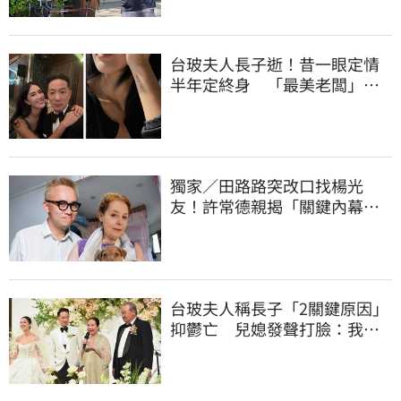
台玻夫人長子逝！昔一眼定情
半年定終身 「最美老闆」手
腕刺青藏深意
獨家／田路路突改口找楊光
友！許常德親揭「關鍵內幕」
再轟曹雨婷
台玻夫人稱長子「2關鍵原因」
抑鬱亡 兒媳發聲打臉：我從
來不信⋯