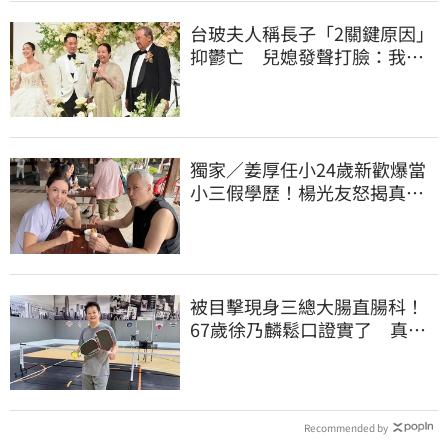
台玻夫人稱長子「2關鍵原因」
抑鬱亡 兒媳發聲打臉：我從
來不信⋯
獨家／姜厚任小24歲新歡爆當
小三假學歷！楊光友怒揭真實
內幕：我祝福
被目擊現身三總大腸直腸科！
67歲徐乃麟鬆口證實了 真實
體況曝光
Recommended by