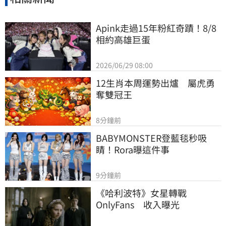
Apink走過15年粉紅奇蹟！8/8
相約高雄巨蛋
2026/06/29 08:00
12生肖本周運勢出爐　屬虎勇
奪雙冠王
8分鐘前
BABYMONSTER登藍毯秒吸
睛！Rora曝這件事
9分鐘前
《哈利波特》女星轉戰
OnlyFans　收入曝光