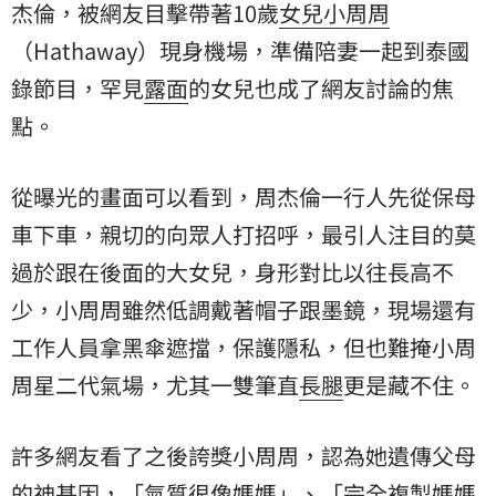
杰倫，被網友目擊帶著10歲
女兒
小周周
（Hathaway）現身機場，準備陪妻一起到泰國
錄節目，罕見
露面
的女兒也成了網友討論的焦
點。
從曝光的畫面可以看到，周杰倫一行人先從保母
車下車，親切的向眾人打招呼，最引人注目的莫
過於跟在後面的大女兒，身形對比以往長高不
少，小周周雖然低調戴著帽子跟墨鏡，現場還有
工作人員拿黑傘遮擋，保護隱私，但也難掩小周
周星二代氣場，尤其一雙筆直
長腿
更是藏不住。
許多網友看了之後誇獎小周周，認為她遺傳父母
的神基因，「氣質很像媽媽」、「完全複製媽媽