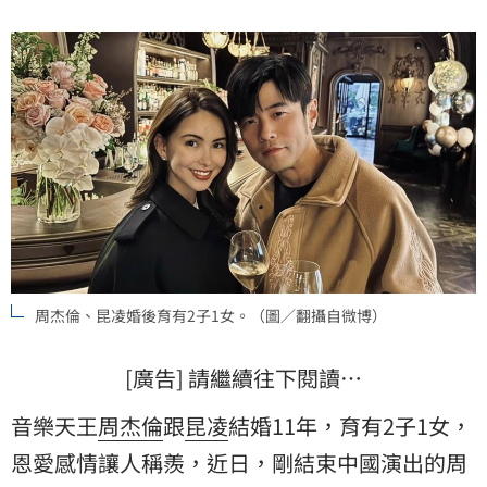
周杰倫、昆凌婚後育有2子1女。（圖／翻攝自微博）
[廣告] 請繼續往下閱讀…
音樂天王
周杰倫
跟
昆凌
結婚11年，育有2子1女，
恩愛感情讓人稱羨，近日，剛結束中國演出的周