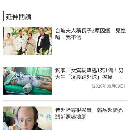
延伸閱讀
台玻夫人稱長子2原因逝　兒媳
嗆：我不信
獨家／女駕駛肇逃1死1傷！男
大生「凌晨跑外送」挨撞 媽
淚：家快瓦解
(2026年08月09日)
昔赴陸尋根挨轟　郭品超變禿
頭近照嚇壞網