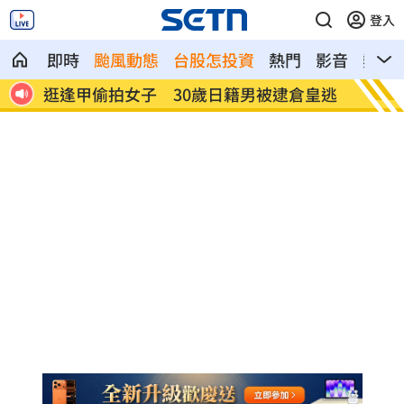
登入
即時
颱風動態
台股怎投資
熱門
影音
熱搜
收入曝
逛逢甲偷拍女子 30歲日籍男被逮倉皇逃
姜厚任
言