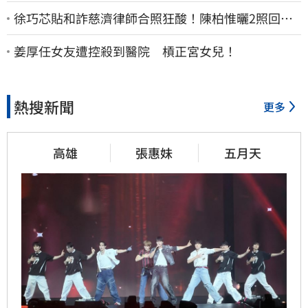
徐巧芯貼和詐慈濟律師合照狂酸！陳柏惟曬2照回擊
網笑翻
姜厚任女友遭控殺到醫院 槓正宮女兒！
熱搜新聞
更多
高雄
張惠妹
五月天