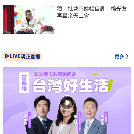
獨／批曹雨婷帳目亂　楊光友
再轟余天工會
現正直播
更多