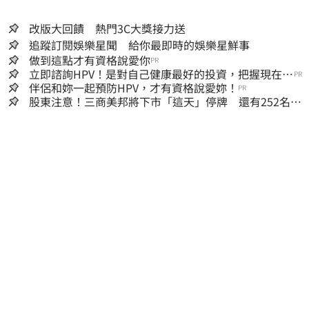
改版大回饋 熱門3C大獎接力送
追蹤訂閱娛樂星聞 給你最即時的娛樂星鮮事
做到這點才有資格說愛你
PR
立即諮詢HPV！是對自己健康最好的投資，把握現在不
PR
嫌晚！
伴侶和妳一起預防HPV，才有資格說愛妳！
PR
股東注意！三商美邦將下市「這天」停牌 還有252名千
張大戶