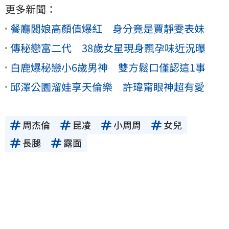
更多新聞：
餐廳闆娘高顏值爆紅 身分竟是賈靜雯表妹
傳秘戀富二代 38歲女星現身飄孕味近況曝
白鹿爆秘戀小6歲男神 雙方鬆口僅認這1事
邱澤公園溜娃享天倫樂 許瑋甯眼神超有愛
周杰倫
昆凌
小周周
女兒
長腿
露面