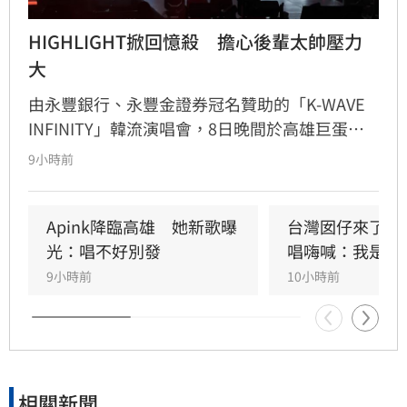
HIGHLIGHT掀回憶殺　擔心後輩太帥壓力
大
由永豐銀行、永豐金證券冠名贊助的「K-WAVE 
INFINITY」韓流演唱會，8日晚間於高雄巨蛋熱
力開唱，集結NEWBEAT、FLARE U、CRAVITY、
9小時前
Apink及HIGHLIGHT五組人氣韓星，從新生代團
體到韓流經典代表接力登台，滿場粉絲高舉手燈
熱情應援，尖叫與歡呼聲一路未停，最後由
Apink降臨高雄　她新歌曝
台灣囡仔來了　
HIGHLIGHT壓軸接管舞台，將現場氣氛推向最高
光：唱不好別發
唱嗨喊：我是誰
潮。
9小時前
10小時前
相關新聞