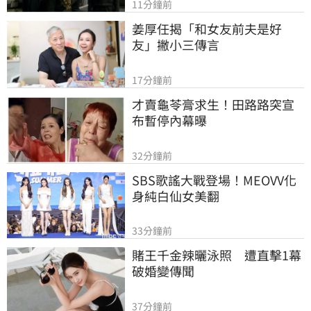
11分鐘前
姜厚任揭「和女友前夫是好
友」撇小三傳言
17分鐘前
才賣龜苓膏求生！田路路突宣
布暫停內幕曝
32分鐘前
SBS歌謠大戰登場！MEOVV化
身純白仙女美翻
33分鐘前
賭王千金辣曬泳照　遭直擊1幕
破婚變傳聞
37分鐘前