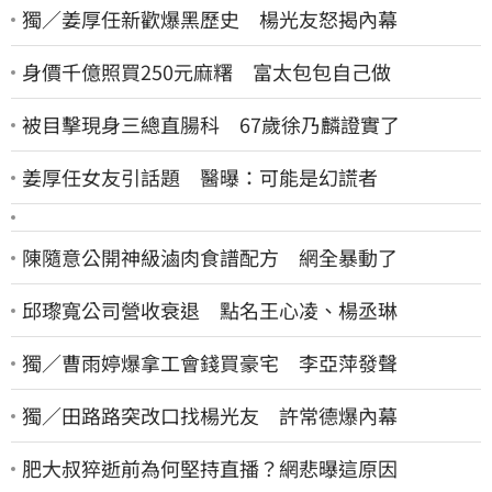
獨／姜厚任新歡爆黑歷史 楊光友怒揭內幕
身價千億照買250元麻糬 富太包包自己做
被目擊現身三總直腸科 67歲徐乃麟證實了
姜厚任女友引話題 醫曝：可能是幻謊者
陳隨意公開神級滷肉食譜配方 網全暴動了
邱瓈寬公司營收衰退 點名王心凌、楊丞琳
獨／曹雨婷爆拿工會錢買豪宅 李亞萍發聲
獨／田路路突改口找楊光友 許常德爆內幕
肥大叔猝逝前為何堅持直播？網悲曝這原因