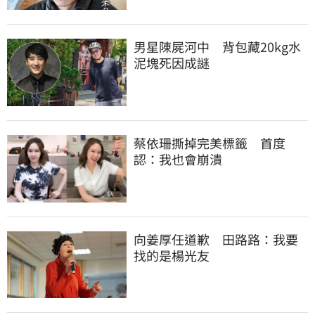
男星陳屍河中　背包藏20kg水
泥塊死因成謎
蔡依珊撕掉完美標籤　首度
認：我也會崩潰
向姜厚任道歉　田路路：我要
找的是楊光友