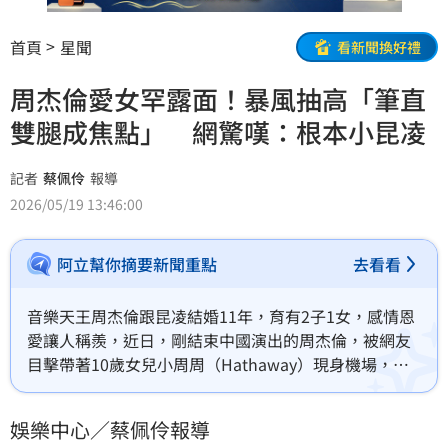
首頁
星聞
看新聞換好禮
周杰倫愛女罕露面！暴風抽高「筆直
雙腿成焦點」 網驚嘆：根本小昆凌
記者
蔡佩伶
報導
2026/05/19 13:46:00
阿立幫你摘要新聞重點
去看看
音樂天王周杰倫跟昆凌結婚11年，育有2子1女，感情恩
愛讓人稱羨，近日，剛結束中國演出的周杰倫，被網友
目擊帶著10歲女兒小周周（Hathaway）現身機場，準
備陪妻一起到泰國錄節目，罕見露面的女兒也成了網友
討論的焦點。蔡佩伶報導
娛樂中心／蔡佩伶報導