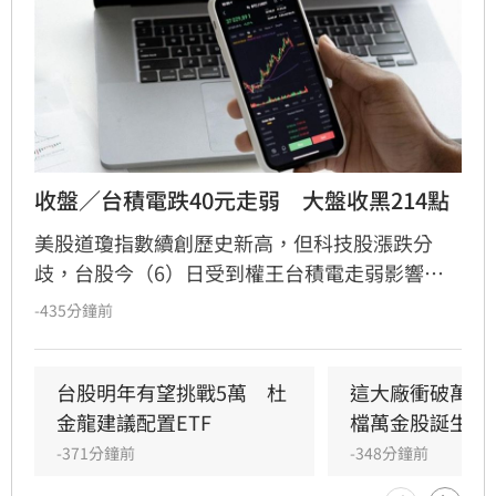
收盤／台積電跌40元走弱　大盤收黑214點
美股道瓊指數續創歷史新高，但科技股漲跌分
歧，台股今（6）日受到權王台積電走弱影響，
加權指數終場下跌214.90點，收在44,396.70
-435分鐘前
點，跌幅0.48%，成交金額9,403.91億元；反觀
代表中小型股的櫃買指數逆勢上漲7.62點、收
391.37點，漲幅1.99%，成交值2,233.5億元，資
台股明年有望挑戰5萬　杜
這大廠衝破萬元
金明顯轉向中小型電子與AI概念股，形成上市、
金龍建議配置ETF
檔萬金股誕生
上櫃不同調格局。
-371分鐘前
-348分鐘前