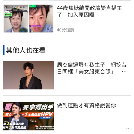
44歲焦糖離開政壇變直播主
了　加入原因曝
40分鐘前
其他人也在看
周杰倫遭爆有私生子！網挖昔
日同框「美女股東合照」 杰
威爾發聲了
做到這點才有資格說愛你
PR