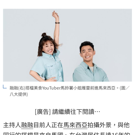
融融(右)搭檔美食YouTuber馬鈴薯小姐雁靈前進馬來西亞。(圖／
八大提供)
[廣告] 請繼續往下閱讀…
主持人
融融
目前人正在
馬來西亞
拍攝外景，與他
同行的搭檔是來自馬國、在台灣居住長達16年的