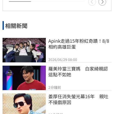
相關新聞
Apink走過15年粉紅奇蹟！8/8
相約高雄巨蛋
2026/06/29 08:00
羅美玲當三寶媽　白家綺親認
這點不如她
2分鐘前
姜厚任消失螢光幕16年　親吐
不接戲原因