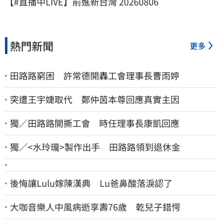
【#直播中LIVE】前進新台灣 20260806
熱門新聞
更多
田路路窮困 許常德開轟工會理事長曹雨婷
突遭王宇婕取代 鄭仲茵本尊回應真實主因
獨／田路路開撕工會 時任理事長康凱回應
獨／<水玲瓏>製作出手 田路路領到退休金
後悔讓Lulu嫁陳漢典 Lu爸鼻酸落淚認了
大咖音樂人中風病逝享壽76歲 乾兒子錯愕