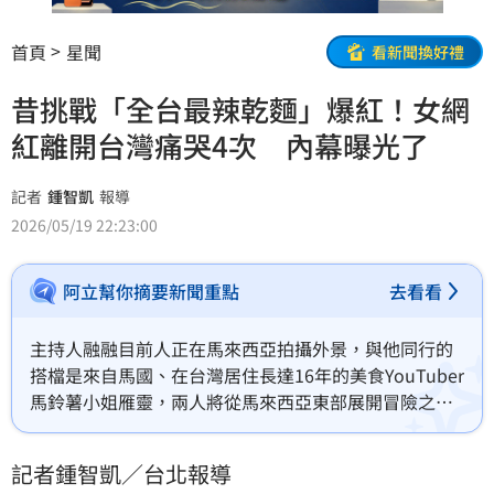
首頁
星聞
看新聞換好禮
昔挑戰「全台最辣乾麵」爆紅！女網
紅離開台灣痛哭4次 內幕曝光了
記者
鍾智凱
報導
2026/05/19 22:23:00
阿立幫你摘要新聞重點
去看看
主持人融融目前人正在馬來西亞拍攝外景，與他同行的
搭檔是來自馬國、在台灣居住長達16年的美食YouTuber
馬鈴薯小姐雁靈，兩人將從馬來西亞東部展開冒險之
旅。融融第一時間分享此行挑戰鐵索攀岩「龍角山」，
在高度700公尺的鐵索攀岩，過程驚險萬分，雁靈一路
記者鍾智凱／台北報導
呈現完全消音狀態，緊張到無法發聲。