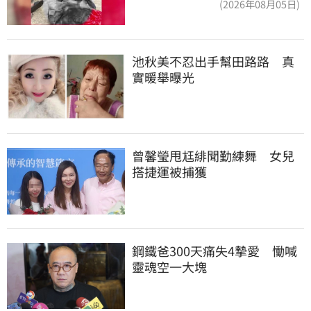
(2026年08月05日)
池秋美不忍出手幫田路路　真
實暖舉曝光
曾馨瑩甩尪緋聞勤練舞　女兒
搭捷運被捕獲
鋼鐵爸300天痛失4摯愛　慟喊
靈魂空一大塊