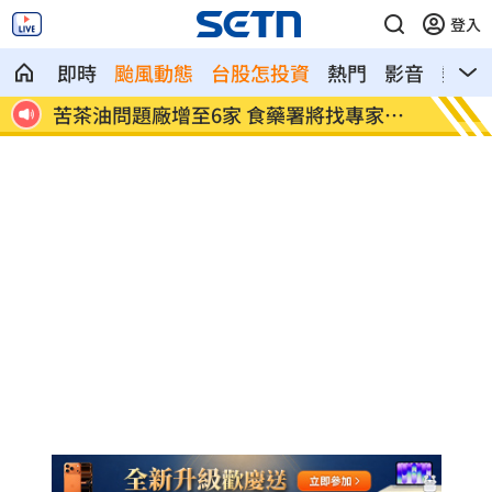
登入
即時
颱風動態
台股怎投資
熱門
影音
熱搜
00
苦茶油問題廠增至6家 食藥署將找專家輔
吳建豪
導
光