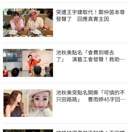
突遭王宇婕取代！鄭仲茵本尊
發聲了 回應真實主因
池秋美點名「會費到哪去
了」 演藝工會發聲！救助內
幕曝光
池秋美突點名開撕「可憐的不
只田路路」 曹雨婷45字回應
了