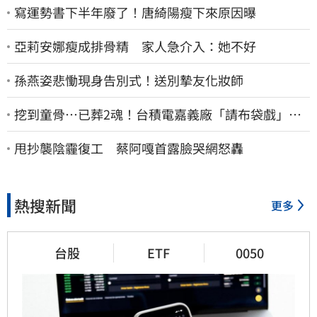
寫運勢書下半年廢了！唐綺陽瘦下來原因曝
亞莉安娜瘦成排骨精 家人急介入：她不好
孫燕姿悲慟現身告別式！送別摯友化妝師
挖到童骨…已葬2魂！台積電嘉義廠「請布袋戲」原
因曝
甩抄襲陰霾復工 蔡阿嘎首露臉哭網怒轟
熱搜新聞
更多
台股
ETF
0050