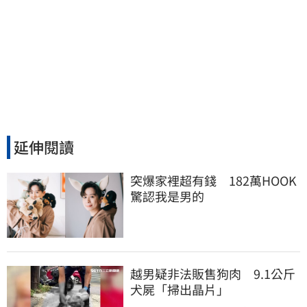
延伸閱讀
突爆家裡超有錢　182萬HOOK
驚認我是男的
越男疑非法販售狗肉 9.1公斤
犬屍「掃出晶片」