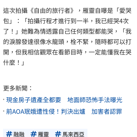
這次拍攝《自由的旅行者》，雁靈自曝是「愛哭
包」：「拍攝行程才進行到一半，我已經哭4次
了！」她難為情透露自己任何類型都能哭，「我
的淚腺發達很像水龍頭，栓不緊，隨時都可以打
開，但我相信觀眾在看節目時，一定能懂我在哭
什麼！」
更多新聞：
現金房子遺產全都要 地面師恐怖手法曝光
前AOA珉娥遭性侵！判決出爐 加害者認罪
融融
雁靈
馬來西亞