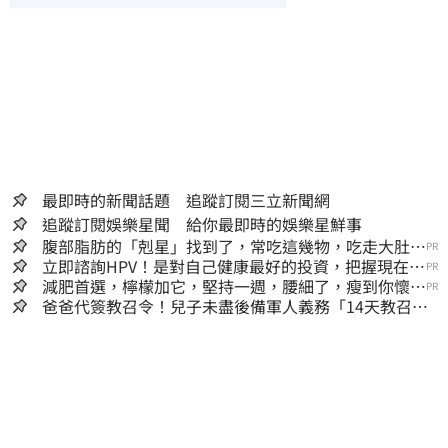
最即時的新聞話題 追蹤訂閱三立新聞網
追蹤訂閱娛樂星聞 給你最即時的娛樂星鮮事
腹部脂肪的「剋星」找到了，常吃這幾物，吃走大肚
PR
囊，瘦出小蠻腰
立即諮詢HPV！是對自己健康最好的投資，把握現在不
PR
嫌晚！
減肥首選，檸檬加它，堅持一週，腰細了，瘦到你懷疑
PR
人生
爸爸代簽教召令！兒子未盡後備軍人義務「14天教召不
去」換3個月刑期