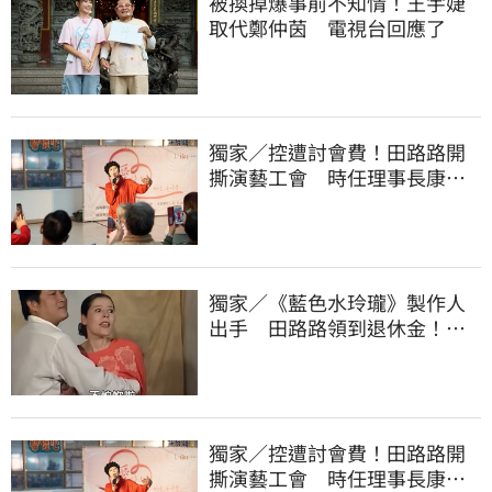
被換掉爆事前不知情！王宇婕
取代鄭仲茵 電視台回應了
獨家／控遭討會費！田路路開
撕演藝工會 時任理事長康凱
回應了
獨家／《藍色水玲瓏》製作人
出手 田路路領到退休金！隱
忍6年吐內幕
獨家／控遭討會費！田路路開
撕演藝工會 時任理事長康凱