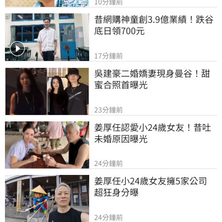
10分鐘前
昔網購神童創3.9億業績！跌谷
底日領700元
17分鐘前
吳建豪二婚嬌妻現身曼谷！甜
蜜合照首曝光
23分鐘前
姜厚任認愛小24歲女友！昔吐
未婚原因曝光
24分鐘前
姜厚任小24歲女友擁5家公司　
超狂身分曝
24分鐘前