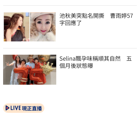
池秋美突點名開撕　曹雨婷57
字回應了
Selina飄孕味稱順其自然　五
個月後狀態曝
現正直播