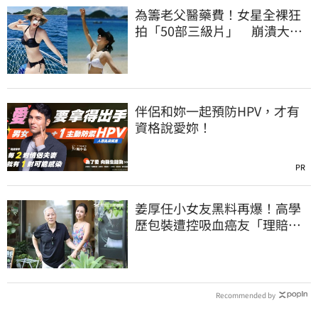
為籌老父醫藥費！女星全裸狂
拍「50部三級片」 崩潰大
哭：沒靈魂了
伴侶和妳一起預防HPV，才有
資格說愛妳！
PR
姜厚任小女友黑料再爆！高學
歷包裝遭控吸血癌友「理賠
金」捲款千萬
Recommended by