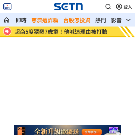
登入
即時
慈濟遭詐騙
台股怎投資
熱門
影音
熱
四雄
超商5度猥褻7歲童！他喊這理由被打臉
Appl
環