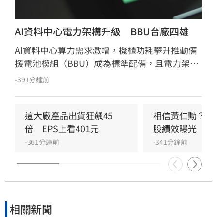
AI資料中心電力架構升級　BBU台廠四雄
AI資料中心算力需求激增，機櫃功耗攀升推動備
援電池模組（BBU）成為標準配備，且電力架構
正朝高壓直流（HVDC）升級。法人分析，隨著
-391分鐘前
雲端巨頭資本支出持續擴大，伺服器出貨動能強
勁，帶動BBU功率需求由5.5kW一路提升至
12kW。順達、光寶科、新盛力與AES-KY等台廠
這大廠產品出貨狂飆45
相信黃仁勳？喊逢
積極擴產佈局，搶攻AI電源管理與儲能商機。市
倍　EPS上看401元
股績效曝光
場預估，至2028年AI用電需求將顯著成長，機櫃
-361分鐘前
-341分鐘前
價值重心轉向電源與散熱系統。法人看好相關供
應鏈在產能升級與技術迭代下，中長期成長能見
度極高，投資人可關注各廠在HVDC架構轉型下
的營收爆發潛力，惟投資仍需審慎評估市場風
險。
相關新聞