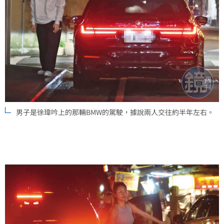
男子是徐瑋吟上的那輛BMW的駕駛，據說兩人交往約半年左右。