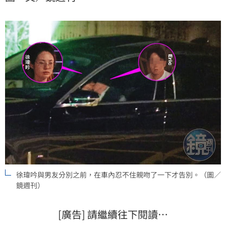
徐瑋吟與男友分別之前，在車內忍不住親吻了一下才告別。（圖／
鏡週刊）
[廣告] 請繼續往下閱讀…