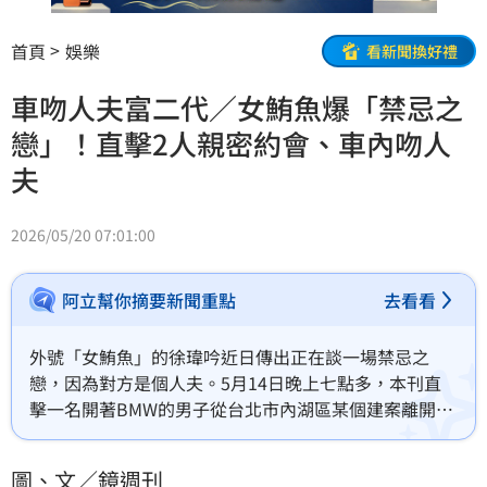
首頁
娛樂
看新聞換好禮
車吻人夫富二代／女鮪魚爆「禁忌之
戀」！直擊2人親密約會、車內吻人
夫
2026/05/20 07:01:00
阿立幫你摘要新聞重點
去看看
外號「女鮪魚」的徐瑋吟近日傳出正在談一場禁忌之
戀，因為對方是個人夫。5月14日晚上七點多，本刊直
擊一名開著BMW的男子從台北市內湖區某個建案離開，
然後過沒多久，徐瑋吟就牽著愛犬現身，人狗一同上車
離開，可見如此約會模式已有一定的默契。
圖、文／鏡週刊