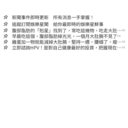
新聞事件即時更新 所有消息一手掌握！
追蹤訂閱娛樂星聞 給你最即時的娛樂星鮮事
腹部脂肪的「剋星」找到了，常吃這幾物，吃走大肚
PR
囊，瘦出小蠻腰
早晨吃這個，腹部脂肪掉光光，一個月大肚腩不見了
PR
雞蛋加一物就能減掉大肚腩，堅持一週，腰細了，瘦到
PR
你懷疑人生！
立即諮詢HPV！是對自己健康最好的投資，把握現在不
PR
嫌晚！