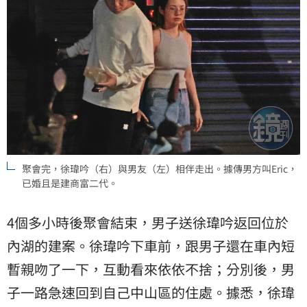
聚會完，徐瑋吟（右）與男友（左）相伴走出。據傳男方叫Eric，
已婚且是建商富二代。
4個多小時後聚會結束，男子送徐瑋吟返回位於
內湖的建案。徐瑋吟下車前，跟男子還在車內短
暫親吻了一下，互動看來依依不捨；分別後，男
子一路急速回到自己中山區的住處。據悉，徐瑋