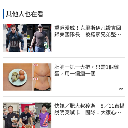
其他人也在看
重返漫威！克里斯伊凡證實回
歸美國隊長 被羅素兄弟整到
「屁滾尿流」
肚腩一抓一大把，只需1個雞
蛋，用一個瘦一個
PR
快訊／肥大叔猝逝！8／11直播
說明突喊卡 團隊：大家心情
都還沒整理好