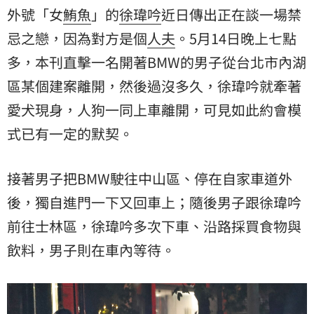
外號「女
鮪魚
」的
徐瑋吟
近日傳出正在談一場禁
忌之戀，因為對方是個
人夫
。5月14日晚上七點
多，本刊直擊一名開著BMW的男子從台北市內湖
區某個建案離開，然後過沒多久，徐瑋吟就牽著
愛犬現身，人狗一同上車離開，可見如此約會模
式已有一定的默契。
接著男子把BMW駛往中山區、停在自家車道外
後，獨自進門一下又回車上；隨後男子跟徐瑋吟
前往士林區，徐瑋吟多次下車、沿路採買食物與
飲料，男子則在車內等待。