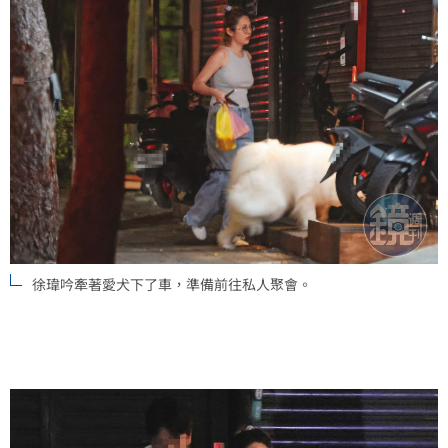
徐瑋吟牽著愛犬下了車，準備前往私人聚會。