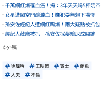
千萬網紅爆罹血癌！揭：3年天天喝5杯奶茶
女星遭闖空門釀濺血！嫌犯耍無賴下場慘
孫安佐經紀人遭網紅踢爆！兩大疑點被抓包
經紀人藏麻被抓 孫安佐採髮驗尿成關鍵
©外稿
徐瑋吟
王映策
賓士
鮪魚
人夫
不倫