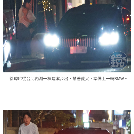
徐瑋吟從台北內湖一棟建案步出，帶著愛犬，準備上一輛BMW。