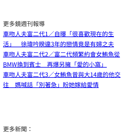
更多鏡週刊報導
車吻人夫富二代1／自曝「很喜歡現在的生
活」 徐瑋吟睽違3年的戀情竟是有婦之夫
車吻人夫富二代2／富二代頻繁約會女鮪魚從
BMW換到賓士 再爆另擁「愛的小窩」
車吻人夫富二代3／女鮪魚曾與大14歲的他交
往 媽喊話「別著急」盼她嫁給愛情
更多新聞：