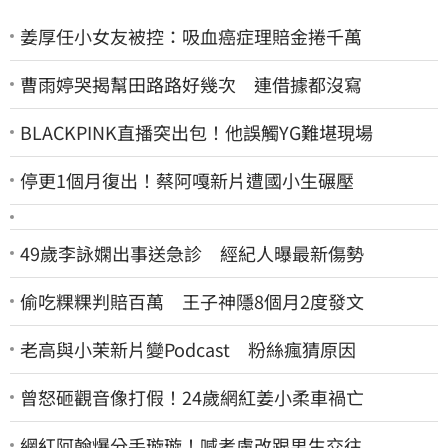
姜厚任小女友被控：吸血癌症理賠金捲千萬
曹雨婷哭揭幫田路路好幾次 連借據都沒寫
BLACKPINK直播突出包！他誤觸YG難堪現場
停更1個月復出！蔡阿嘎新片遭國小生碾壓
49歲李詠嫻出事送急診 經紀人曝最新傷勢
偷吃粿粿判賠百萬 王子神隱8個月2度發文
老高與小茉新片變Podcast 粉絲瘋猜原因
曾怒砸觀音像打假！24歲網紅姜小柔車禍亡
網紅阿翰爆分手璇璇！喊考慮改跟男生交往