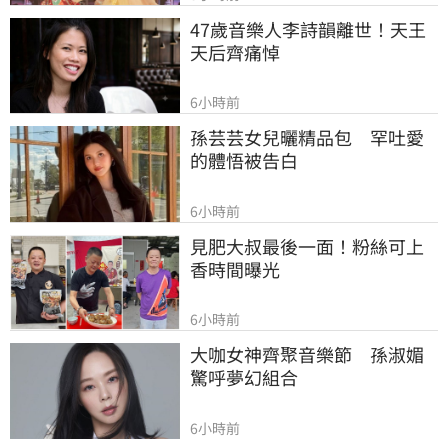
47歲音樂人李詩韻離世！天王
天后齊痛悼
6小時前
孫芸芸女兒曬精品包　罕吐愛
的體悟被告白
6小時前
見肥大叔最後一面！粉絲可上
香時間曝光
6小時前
大咖女神齊聚音樂節　孫淑媚
驚呼夢幻組合
6小時前