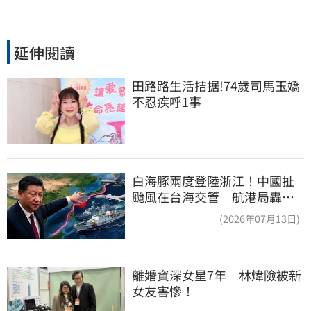
延伸閱讀
田路路生活拮据!74歲司馬玉嬌
不忍疾呼1事
白海豚兩度登陸浙江！中國扯
颱風在台海交管 航港局轟：
假執法、真擴權
(2026年07月13日)
離婚資深女星7年　林煒險被新
女友害慘！