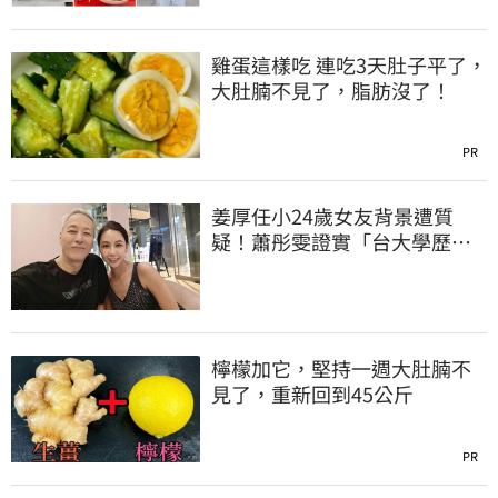
雞蛋這樣吃 連吃3天肚子平了，
大肚腩不見了，脂肪沒了！
PR
姜厚任小24歲女友背景遭質
疑！蕭彤雯證實「台大學歷是
真的」文章更超齡
檸檬加它，堅持一週大肚腩不
見了，重新回到45公斤
PR