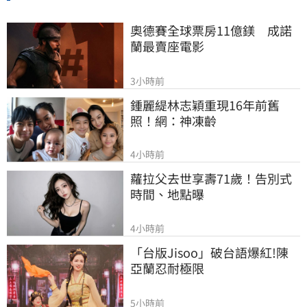
奧德賽全球票房11億鎂　成諾
蘭最賣座電影
3小時前
鍾麗緹林志穎重現16年前舊
照！網：神凍齡
4小時前
蘿拉父去世享壽71歲！告別式
時間、地點曝
4小時前
「台版Jisoo」破台語爆紅!陳
亞蘭忍耐極限
5小時前