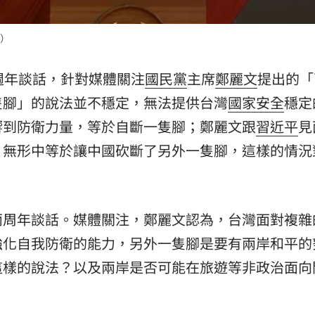
15
）
週年談話，針對媒體關注
國民黨
主席
鄭麗文
提出的「
隻腳」的說法並不穩定，無法提供台灣
國家安全
穩定
響到防衛力量，等於自斷一隻腳；鄭麗文跟
習近平
見
，無形中等於讓中國砍斷了另外一隻腳，這樣的情況
兩周年談話。媒體關注，鄭麗文認為，台灣面對複雜
強化自我防衛的能力，另外一隻腳是要有兩岸和平的
這樣的說法？以及兩岸是否可能在旅遊等非政治面向