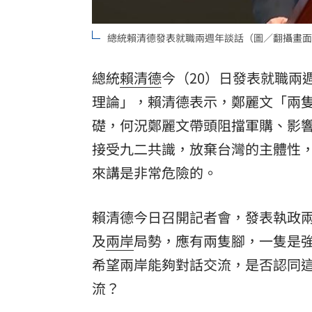
理想混蛋號召粉絲跨海追星吃美食！
18:
總統賴清德發表就職兩週年談話（圖／翻攝畫面
總統
賴清德
今（20）日發表就職兩
理論」，賴清德表示，鄭麗文「兩
礎，何況鄭麗文帶頭阻擋軍購、影
接受九二共識，放棄台灣的主體性
來講是非常危險的。
賴清德今日召開記者會，發表執政
及
兩岸
局勢，應有兩隻腳，一隻是
希望兩岸能夠對話交流，是否認同
流？