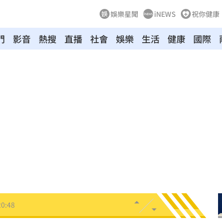
娛樂星聞
iNEWS
祝你健康
門
影音
熱搜
直播
社會
娛樂
生活
健康
國際
動
20:58
開酸
20:57
20:57
莫茲
20:56
撼全場
20:55
辛勞
20:54
20:48