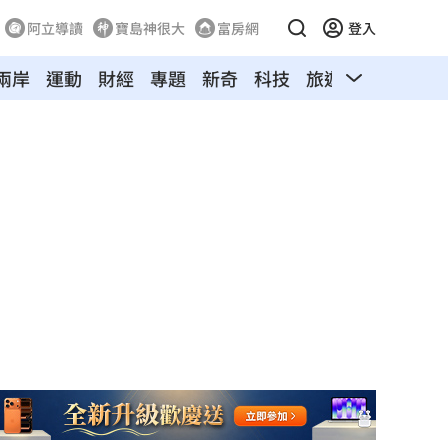
阿立導讀
寶島神很大
富房網
登入
兩岸
運動
財經
專題
新奇
科技
旅遊
汽車
寵物