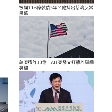
被騙10.6億裝傻5年？他抖出慈濟反常
黑幕
慈濟遭詐10億　AIT突發文打擊詐騙網
笑翻