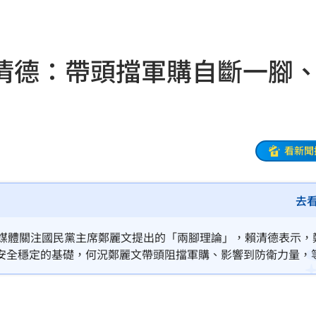
BP神曲
20:42
回
20:39
清德：帶頭擋軍購自斷一腳
調查
20:35
危
20:30
卡住
20:30
看新聞
歉了
20:30
去
上
20:24
炸全場
20:19
對媒體關注國民黨主席鄭麗文提出的「兩腳理論」，賴清德表示，
安全穩定的基礎，何況鄭麗文帶頭阻擋軍購、影響到防衛力量，
巴掌
20:14
識，放棄台灣的主體性，無形中等於讓中國砍斷了另外一隻腳，