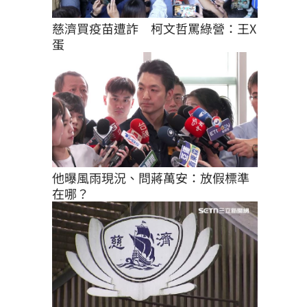
慈濟買疫苗遭詐　柯文哲罵綠營：王X
蛋
他曝風雨現況、問蔣萬安：放假標準
在哪？