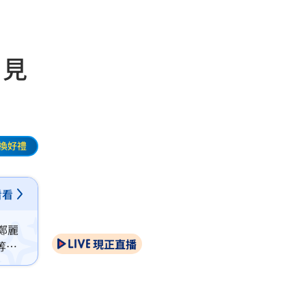
、見
換好禮
看看
鄭麗
現正直播
等於
這樣