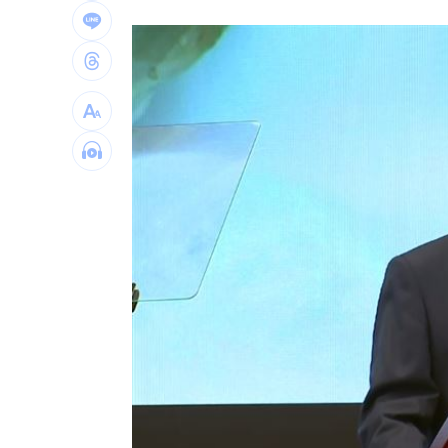
KISS OF LIFE飆唱 秀經典擦汗全場瘋
台股7月大回檔！0050申購額再破紀錄
2
2000人堵教堂搶看C羅婚禮 竟是超大
台灣彩券開獎直播中
20:31
LIVE三立+24小時直播
15:27
三立iNEWS新聞台線上直播
18:00
商場戰國來臨 台中「頂奢大道」逐漸
台彩父親節推新刮刮樂千萬頭獎超「爸
「拍片人的多重宇宙」職涯論壇9/12登
8國球員齊聚高雄 Formosa 7s掀足球