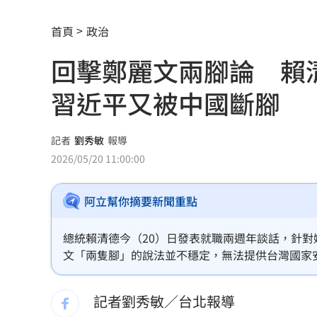
夢幻跨團合體！SUMMER ANJELS重現
首頁
政治
新／女大生伴兒屍6日聲押...法官裁定請
回擊鄭麗文兩腳論 賴
我駐日內瓦處長遭爆惡行 外交部啟動
習近平又被中國斷腳
首次影像被打臉 伊朗新最高領袖傳病
SBS歌謠大戰驚見放送事故！3主持人齊
記者
劉秀敏
報導
2026/05/20 11:00:00
清大校長續任秒出國選校長！高為元道
阿立幫你摘要新聞重點
影片曝光！台中囂張男揮刀還尿在警身
AND2BLE、ALD1黑白對決！神級舞台
總統賴清德今（20）日發表就職兩週年談話，針
文「兩隻腳」的說法並不穩定，無法提供台灣國家
獨／再爆隨機攻擊？婦控外送員無故賞
自斷一隻腳；鄭麗文跟習近平見面，又接受九二共
的情況對台灣來講是非常危險的。
記者劉秀敏／台北報導
產蛋量下降 本週「蛋價漲3元」
20:08