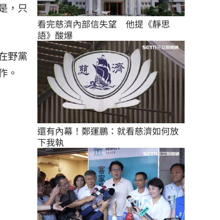
是，只
看完慈濟內部信失望　他提《靜思
語》酸爆
在野黨
作。
還有內幕！鄭運鵬：就看慈濟如何放
下我執