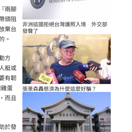
『兩腳
帶頭阻
非洲這國拒絕台灣護照入境　外交部
放棄台
發聲了
的。
動方
人艇或
要有韌
把雞蛋
張景森轟慈濟為什麼這麼好騙？
，而且
助於發