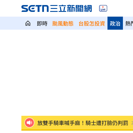
即時
颱風動態
台股怎投資
政治
熱
狂飆後考驗來了！下週1指標恐掀美股暴
蔣萬安再提疫苗封存30年！周軒引判決
2026全球移居排名 台灣「第5」贏日韓
革命衛隊要美滿足條件 否則不開放荷
ALLDAY PROJECT太狂！LIVE實力震
顧立雄視導第三作戰區 慰勉參演官兵
放雙手騎車喊手麻！騎士遭打臉仍判罰