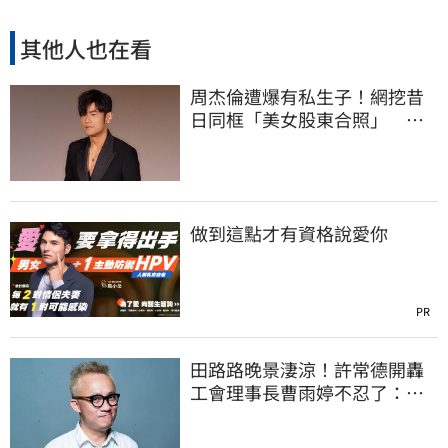
其他人也在看
周杰倫遭爆有私生子！網挖昔
日同框「美女股東合照」 杰
威爾發聲了
做到這點才有資格說愛你
PR
田路路晚景淒涼！許常德開轟
工會理事長曹雨婷不忍了：別
只包紅包慰問