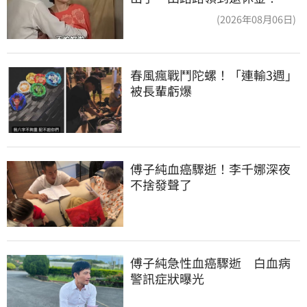
忍6年吐內幕
(2026年08月06日)
春風瘋戰鬥陀螺！「連輸3週」
被長輩虧爆
傅子純血癌驟逝！李千娜深夜
不捨發聲了
傅子純急性血癌驟逝　白血病
警訊症狀曝光