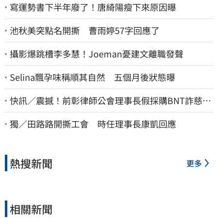
寫運勢書下半年廢了！唐綺陽瘦下來原因曝
池秋美突點名開撕 曹雨婷57字回應了
攝影爆跳槽李多慧！Joeman憂建文離職發聲
Selina飄孕味稱順其自然 五個月後狀態曝
快訊／震撼！前彰律師公會理事長假採購BNT詐慈濟
10億、洗錢囤232kg黃金
獨／田路路開撕工會 時任理事長康凱回應
熱搜新聞
更多
相關新聞