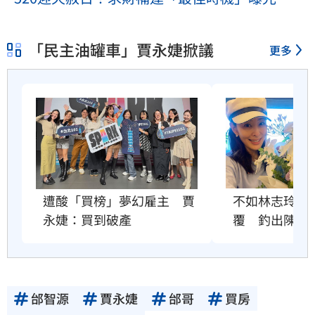
「民主油罐車」賈永婕掀議
更多
不如林志玲？
遭酸「買榜」夢幻雇主　賈
覆　釣出陳水
永婕：買到破產
邰智源
賈永婕
邰哥
買房