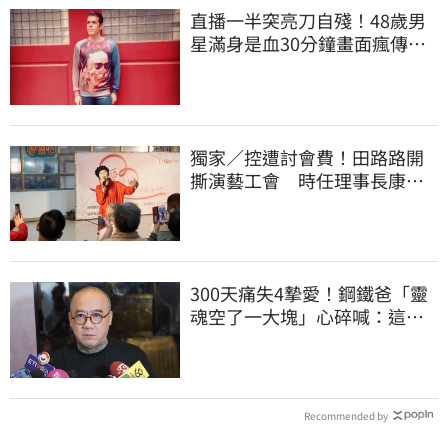
直播一半突亮刀自殘！48歲男
星滿身是血30分鐘畫面瘋傳
警急破門搶救
獨家／控遭討會費！田路路開
撕演藝工會 時任理事長康凱
回應了
300天痛失4摯愛！鋼鐵爸「靈
魂空了一大塊」心碎喊：這輩
子最痛的路
Recommended by