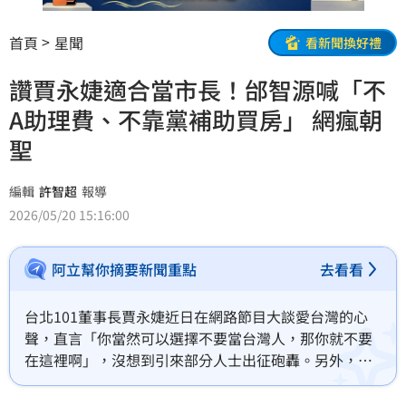
首頁
星聞
看新聞換好禮
讚賈永婕適合當市長！邰智源喊「不
A助理費、不靠黨補助買房」 網瘋朝
聖
編輯
許智超
報導
2026/05/20 15:16:00
阿立幫你摘要新聞重點
去看看
台北101董事長賈永婕近日在網路節目大談愛台灣的心
聲，直言「你當然可以選擇不要當台灣人，那你就不要
在這裡啊」，沒想到引來部分人士出征砲轟。另外，引
起大批網友關注的是，邰智源在節目中說出一句，「不
需要挪用助理費、不需要靠政黨donation買房子」，讓