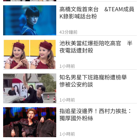
高橋文哉首來台　&TEAM成員
K錄影喊話台粉
43分鐘前
池秋美當紅爆拒陪吃高官　半
夜電話遭封殺
1小時前
知名男星下班路寵粉遭檢舉　
慘被公安約談
1小時前
指追星沒邊界！西村力挨批：
獨厚國外粉絲
1小時前