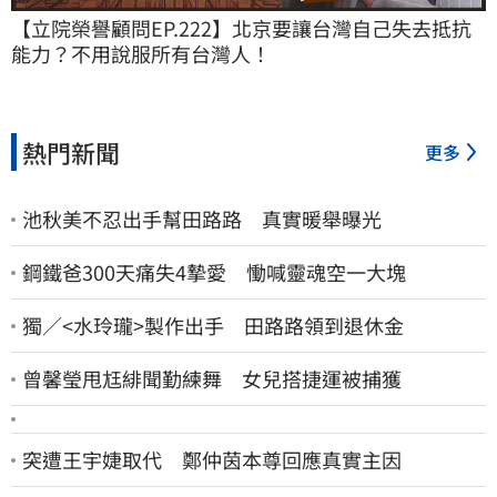
【立院榮譽顧問EP.222】北京要讓台灣自己失去抵抗
能力？不用說服所有台灣人！
熱門新聞
更多
池秋美不忍出手幫田路路 真實暖舉曝光
鋼鐵爸300天痛失4摯愛 慟喊靈魂空一大塊
獨／<水玲瓏>製作出手 田路路領到退休金
曾馨瑩甩尪緋聞勤練舞 女兒搭捷運被捕獲
突遭王宇婕取代 鄭仲茵本尊回應真實主因