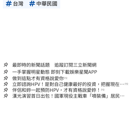
台灣
中華民國
最即時的新聞話題 追蹤訂閱三立新聞網
一手掌握明星動態 即刻下載娛樂星聞APP
做到這點才有資格說愛你
PR
立即諮詢HPV！是對自己健康最好的投資，把握現在不
PR
嫌晚！
伴侶和妳一起預防HPV，才有資格說愛妳！
PR
漢光演習首日出包！國軍現役主戰車「噴裝備」居民撿
到零件…軍方說話了