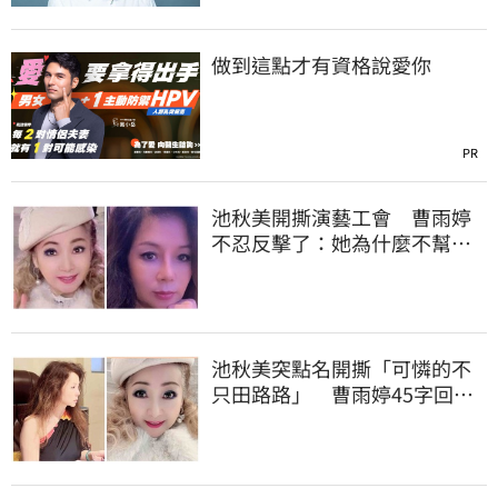
做到這點才有資格說愛你
PR
池秋美開撕演藝工會 曹雨婷
不忍反擊了：她為什麼不幫田
路路
池秋美突點名開撕「可憐的不
只田路路」 曹雨婷45字回應
了