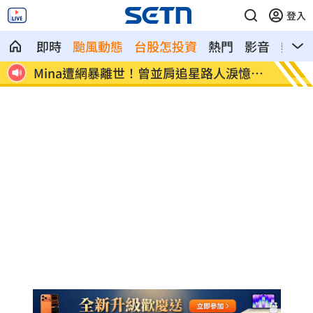
登入
即時
颱風動態
台股怎投資
熱門
影音
熱搜
2產業
Mina遭網暴離世！曾並肩追星路人淚憶暖
范曉萱
舉