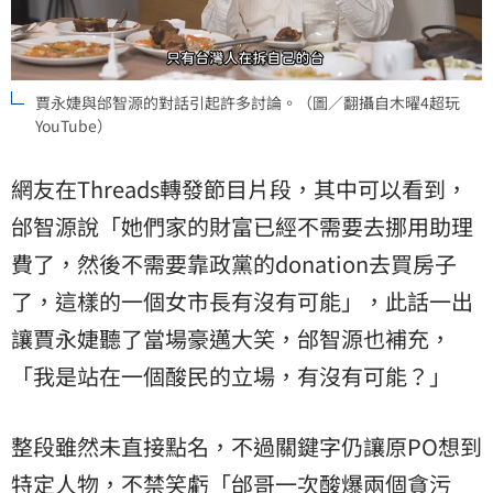
賈永婕與邰智源的對話引起許多討論。（圖／翻攝自木曜4超玩
YouTube）
網友在Threads轉發節目片段，其中可以看到，
邰智源說「她們家的財富已經不需要去挪用助理
費了，然後不需要靠政黨的donation去買房子
了，這樣的一個女市長有沒有可能」，此話一出
讓賈永婕聽了當場豪邁大笑，邰智源也補充，
「我是站在一個酸民的立場，有沒有可能？」
整段雖然未直接點名，不過關鍵字仍讓原PO想到
特定人物，不禁笑虧「
邰哥
一次酸爆兩個貪污