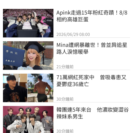
Apink走過15年粉紅奇蹟！8/8
相約高雄巨蛋
2026/06/29 08:00
Mina遭網暴離世！曾並肩追星
路人淚憶暖舉
21分鐘前
71萬網紅死家中　曾吸毒患又
憂鬱症36歲亡
30分鐘前
韓團連5年來台　他濃妝變澀谷
辣妹系男生
30分鐘前