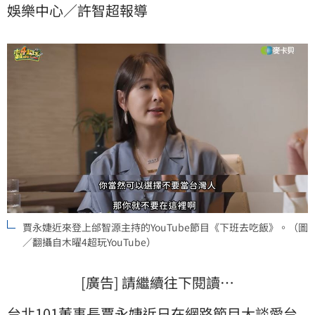
娛樂中心／許智超報導
不少人認為似乎是在暗酸政治人物，忍不住直呼「一次
酸爆兩個貪污犯！」
賈永婕近來登上邰智源主持的YouTube節目《下班去吃飯》。（圖
／翻攝自木曜4超玩YouTube）
[廣告] 請繼續往下閱讀…
台北101董事長
賈永婕
近日在網路節目大談愛
台