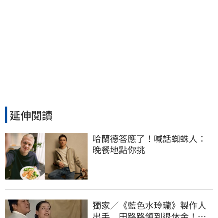
延伸閱讀
哈蘭德答應了！喊話蜘蛛人：
晚餐地點你挑
獨家／《藍色水玲瓏》製作人
出手 田路路領到退休金！隱