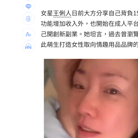
這吃法頂呱呱「青花椒鹹酥雞＋角嗨」
女星
王俐人
日前大方分享自己背負15
金曲男星突宣布「單飛」超狂新身分曝
功能增加收入外，也開始在成人平
己開創新副業。她坦言，過去曾瀏
韓股慘跌爆金融危機？惠譽揭恐衝擊2產
此萌生打造女性取向情趣用品品牌
台灣彩券開獎直播中
20:31
LIVE三立+24小時直播
15:27
三立iNEWS新聞台線上直播
18:00
理想混蛋號召粉絲跨海追星吃美食！
18: