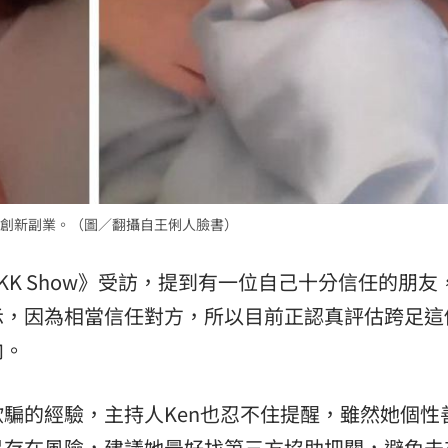
創新副業。（圖／翻攝自王俐人臉書）
e KK Show》受訪，提到有一位自己十分信任的朋
示，因為相當信任對方，所以目前正認真評估跨足這
向。
騙的經驗，主持人Ken也忍不住提醒，雖然她個性
是存在風險，建議她最好找第三方協助把關，避免未