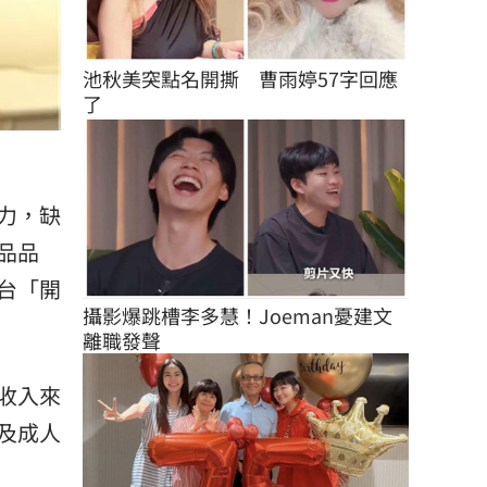
池秋美突點名開撕　曹雨婷57字回應
了
力，缺
品品
台「開
攝影爆跳槽李多慧！Joeman憂建文
離職發聲
收入來
及成人