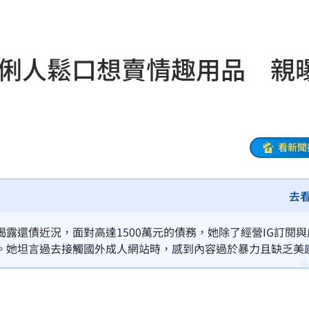
曝光
18:48
曝
18:46
王俐人鬆口想賣情趣用品 親
奇怪
18:44
餡
18:43
車
18:38
看新聞
色
18:38
去
打算
18:37
份
18:37
ow》揭露還債近況，面對高達1500萬元的債務，她除了經營IG訂閱
。她坦言過去接觸國外成人網站時，感到內容過於暴力且缺乏美
王
18:35
。儘管主持人提醒需注意商業風險，她仍展現正向態度積極求生
鎮煞
18:22