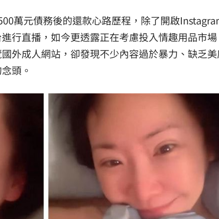
開賣
18:20
00萬元債務後的還款心路歷程，除了開啟Instagr
光
18:16
台進行直播，如今更透露正在考慮投入情趣用品市場
覽國外成人網站，卻發現不少內容過於暴力、缺乏美
業
18:16
的念頭。
15