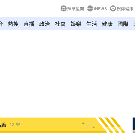
娛樂星聞
iNEWS
祝你健康
音
熱搜
直播
政治
社會
娛樂
生活
健康
國際
內幕
19:07
強
19:01
18:58
果曝
18:56
陸警
18:55
品廠
18:55
噴出
18:49