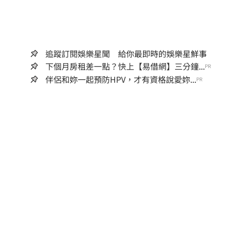
追蹤訂閱娛樂星聞 給你最即時的娛樂星鮮事
下個月房租差一點？快上【易借網】三分鐘...
PR
伴侶和妳一起預防HPV，才有資格說愛妳...
PR