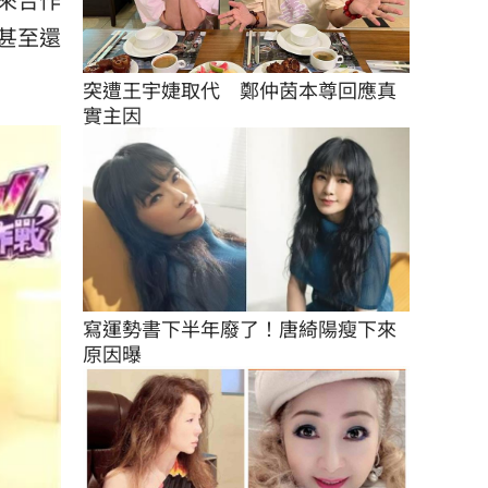
甚至還
突遭王宇婕取代　鄭仲茵本尊回應真
實主因
寫運勢書下半年廢了！唐綺陽瘦下來
原因曝