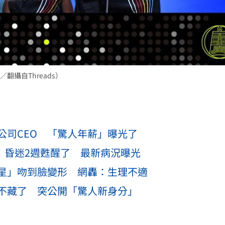
攝自Threads）
市公司CEO 「驚人年薪」曝光了
救！昏迷2週甦醒了 最新病況曝光
星」吻到臉變形 網轟：生理不適
不藏了 突公開「驚人新身分」