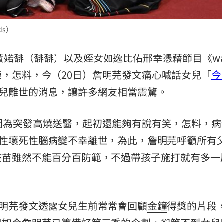
熱潮
10:00
15
ds）
兒黃婼馡（馡馡）以及姪女如逸比佑邢幸憑藉節目《wa
，怎料，今（20日）詹明芫發文痛心喊話女兒「
今
女兒離世的消息，讓許多網友相當震驚。
因為突發高燒送醫，起初還能夠有說有笑，怎料，病
急性壞死性腦病變不幸離世，為此，詹明芫呼籲所有
疫苗雖然不能百分百防範，不過帶孩子施打就有多一
詹明芫發文透露女兒生前常常會回顧
金鐘
得獎的片段