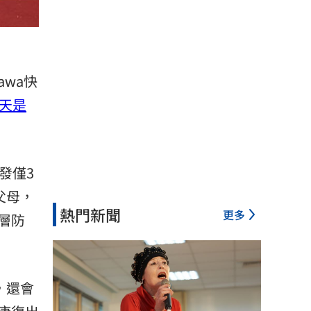
wa快
天是
發僅3
父母，
熱門新聞
更多
層防
，還會