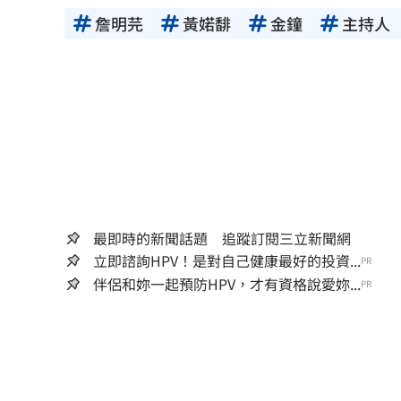
詹明芫
黃婼馡
金鐘
主持人
最即時的新聞話題 追蹤訂閱三立新聞網
立即諮詢HPV！是對自己健康最好的投資...
PR
伴侶和妳一起預防HPV，才有資格說愛妳...
PR