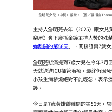
8國球員齊聚高雄 Formosa 7s掀足球
理想混蛋號召粉絲跨海追星吃美食！
18:
詹明芫女兒（中間）離世。（圖／翻攝自Threa
主持人詹明芫去年（2025）跟女
樂屋》奪下廣播金鐘主持人獎的殊榮
妳離開的第56天
」，間接證實7歲
詹明芫
悲痛提到7歲女兒在今年3月
天就送進ICU插管治療，最終仍因
小孩生病發燒絕對不能輕忽，表示
護。
今日是7歲
黃婼馡
離開的第56天，