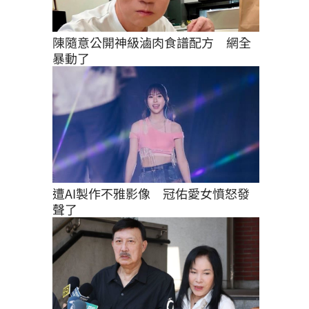
陳隨意公開神級滷肉食譜配方　網全
暴動了
遭AI製作不雅影像　冠佑愛女憤怒發
聲了