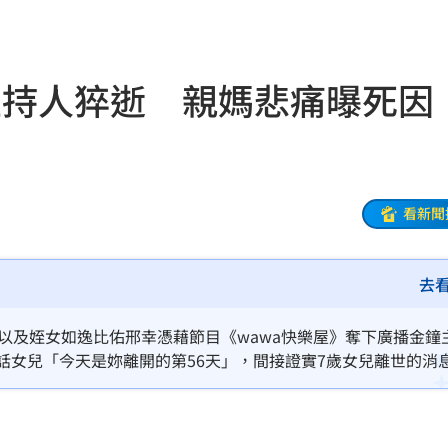
00
勝
18:51
童主持人猝逝 親媽悲痛曝死因
雙金
18:43
大咖
18:40
看新聞
困
18:37
」
18:36
去
錢
18:34
）以及姪女如逸比佑邢幸憑藉節目《wawa快樂屋》奪下廣播金鐘
看傻
18:33
話女兒「今天是妳離開的第56天」，間接證實7歲女兒離世的消
晚
18:32