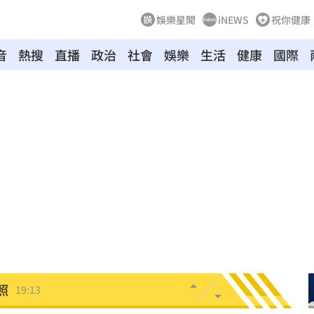
娛樂星聞
iNEWS
祝你健康
音
熱搜
直播
政治
社會
娛樂
生活
健康
國際
崩潰
19:28
雄鷹
19:24
肪肝
19:16
親切
19:15
活
19:15
照
19:13
炸裂
19:02