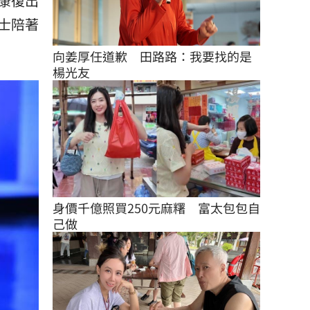
康復出
士陪著
向姜厚任道歉　田路路：我要找的是
楊光友
身價千億照買250元麻糬　富太包包自
己做