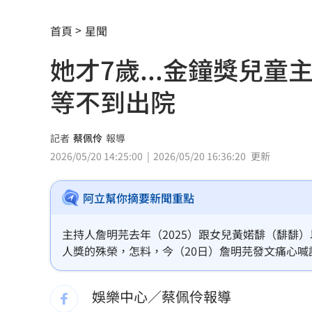
繞違停貨車遭撞！嘉義婦慘死姪重傷
19:
首頁
星聞
新濠建設單日狂掃5點 風佑築豪取8連
她才7歲...金鐘獎兒
震後徒手搬瓦礫救人 委國舉重名將摘
等不到出院
魯冰花原唱隔13年開唱 台下驚見一票
記者
蔡佩伶
報導
長野安曇野暴雨釀土石流 390住宿客受
2026/05/20 14:25:00
2026/05/20 16:36:20
更新
白海豚轉輕颱！最快「今夜脫離暴風圈
阿立幫你摘要新聞重點
獨／曝YT暫停更3週 南珉貞：不是因為
主持人詹明芫去年（2025）跟女兒黃婼馡（馡馡
李李仁慶祝父親節！合體大尾油土伯網
人獎的殊榮，怎料，今（20日）詹明芫發文痛心喊
許多網友相當震驚。蔡佩伶報導
小孩不願繫安全帶！全機乘客慘滯留一
娛樂中心／蔡佩伶報導