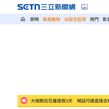
即時
颱風動態
台股怎投資
熱門
影
SBS歌謠大戰開播30分鐘傳災情！粉絲
羅戈8局失1分好投 兄弟火力爆發橫掃
接觸「常見塑膠微粒＋這樣吃」恐釀脂
伍婉華喊白沙屯颱風致歉 全網打氣讚
月薪3萬多怎麼活下去？過來人揭真實生
大咖歌后花蓮度假3天 喊話巧遇直接合
3大SM門面擔歌謠大戰主持！同框顏值