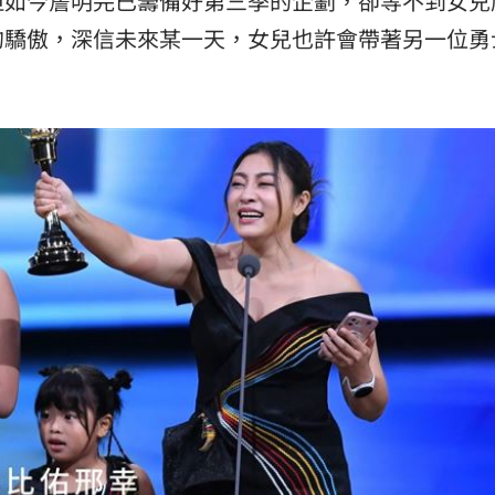
但如今詹明芫已籌備好第三季的企劃，卻等不到女兒
的驕傲，深信未來某一天，女兒也許會帶著另一位勇
。