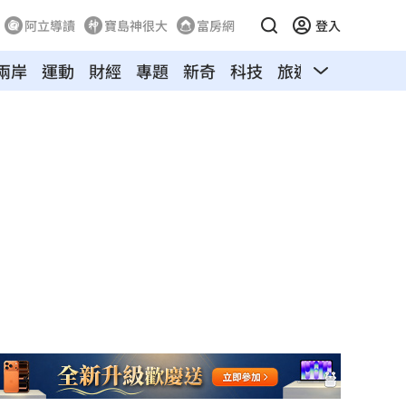
阿立導讀
寶島神很大
富房網
登入
兩岸
運動
財經
專題
新奇
科技
旅遊
汽車
寵物