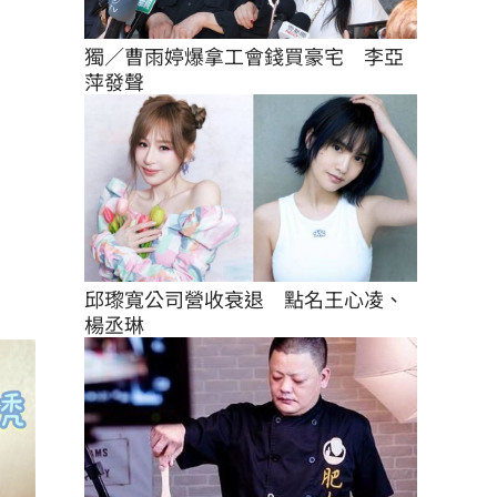
獨／曹雨婷爆拿工會錢買豪宅　李亞
萍發聲
邱瓈寬公司營收衰退　點名王心凌、
楊丞琳