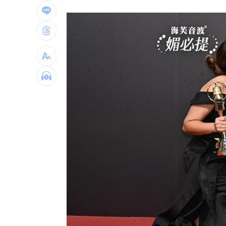
傳與女員工婚外情助升遷 FIFA主席回
台灣高中生超神！這賽事拿下1金2銀2銅
二伯衣印哈哈鄙卑 專家：別穿去日本
向中國洩半導體機密 前SK海力士員工
台灣彩券開獎直播中
20:31
LIVE三立+24小時直播
15:27
三立iNEWS新聞台線上直播
18:00
台彩父親節推新刮刮樂千萬頭獎超「爸
商場戰國來臨 台中「頂奢大道」逐漸
「拍片人的多重宇宙」職涯論壇9/12登