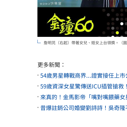
詹明芫（右起）帶著女兒、姪女上台領獎。（圖／翻
更多新聞：
54歲男星轉戰商界...證實接任上
59歲資深女星驚傳送ICU插管搶
來真的！金馬影帝「嘴對嘴餵藥女
昔爆註銷公司婚變劉詩詩！吳奇隆