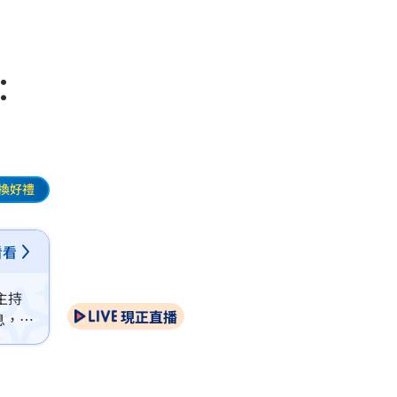
：
換好禮
看看
主持
現正直播
息，讓