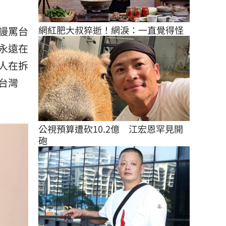
網紅肥大叔猝逝！網淚：一直覺得怪
謾罵台
永遠在
人在拆
台灣
公視預算遭砍10.2億　江宏恩罕見開
砲