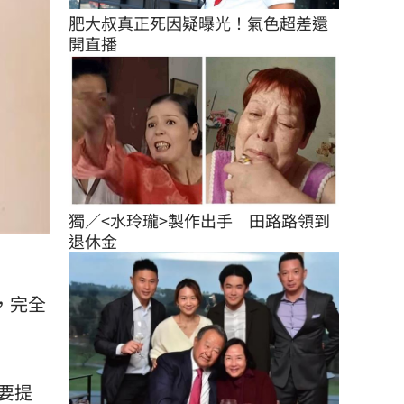
肥大叔真正死因疑曝光！氣色超差還
開直播
獨／<水玲瓏>製作出手　田路路領到
退休金
，完全
要提