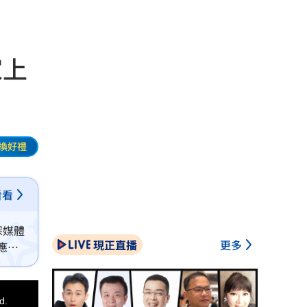
家上
換好禮
看看
深媒體
現正直播
更多
應，
d.