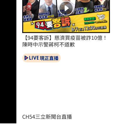
【94要客訴】慈濟買疫苗被詐10億！
陳時中示警蔣柯不道歉
現正直播
CH54三立新聞台直播