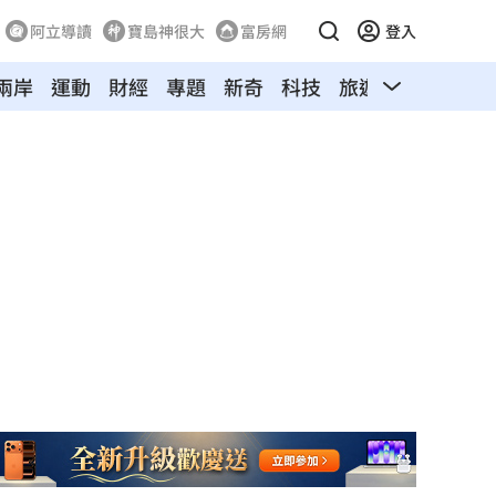
阿立導讀
寶島神很大
富房網
登入
兩岸
運動
財經
專題
新奇
科技
旅遊
汽車
寵物