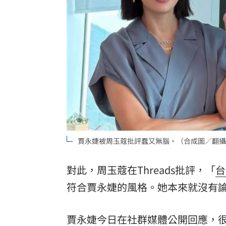
賈永婕被周玉蔻批評蠢又無腦。（合成圖／翻攝
對此，周玉蔻在Threads批評，「
台
符合賈永婕的風格。她本來就沒有
賈永婕今日在社群媒體公開回應，