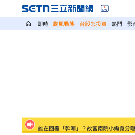
吃桌飛紐約助新人辦婚宴 浩子逼哭全
即時
颱風動態
台股怎投資
熱門
影
漢光42／淡水河道部署3道致命防禦阻絕
高希均教授90歲逝！「白吃午餐」秘密
今立秋「6生肖」恐衰爆！專家曝6招大
父親節旅遊被打亂！白海豚逼近2地區炸
肥大叔猝逝曾自嘲更生人！創年收破億
徐莉玲槓王菲案外案 5566小刀驚爆離
通緝犯拒檢狂飆街頭！撞斷平交道柵欄
誰在回覆「幹嘛」？故宮南院小編身分