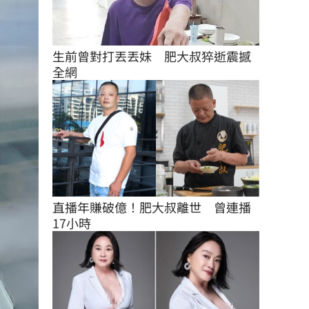
生前曾對打丟丟妹　肥大叔猝逝震撼
全網
直播年賺破億！肥大叔離世　曾連播
17小時