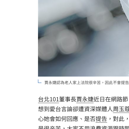
賈永婕認為老人家上法院很辛苦，因此不會提告
台北101
董事長
賈永婕
近日在網路節
想到愛台言論卻遭資深媒體人
周玉
心她會如何回應、是否
提告
，對此
是很辛苦，大家不用浪費資源跟時