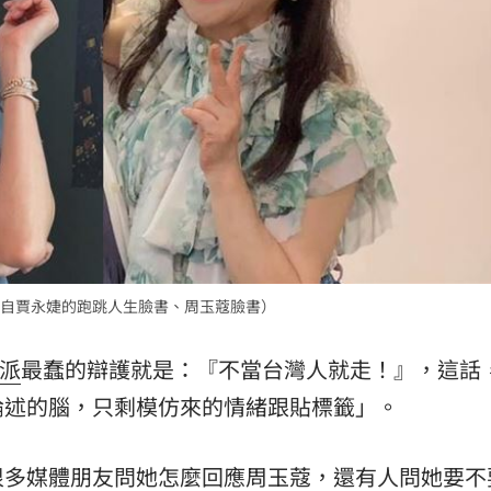
自賈永婕的跑跳人生臉書、周玉蔻臉書）
派
最蠢的辯護就是：『不當台灣人就走！』，這話
論述的腦，只剩模仿來的情緒跟貼標籤」。
很多媒體朋友問她怎麼回應周玉蔻，還有人問她要不