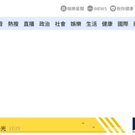
娛樂星聞
iNEWS
祝你健康
場
12:37
音
熱搜
直播
政治
社會
娛樂
生活
健康
國際
12:29
曝光
12:28
開運
12:28
雨
12:27
品牌
12:26
婚
12:25
逃亡
12:24
曝光
12:23