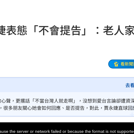
:23
發聲
12:20
婕表態「不會提告」：老人
此人
12:19
縣市
12:18
反問
12:17
看新聞
12:16
去
上路
12:16
曝
12:13
灣的心聲，更撂話「不當台灣人就走啊」，沒想到愛台言論卻遭資
露，很多朋友關心她會如何回應、是否提告，對此，賈永婕直球回
亡
12:11
大家不用浪費資源跟時間。我只希望她身心健康愉快」。
12:10
use the server or network failed or because the format is not supporte