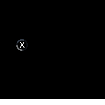
成形
12:00
Video
Player
is
場！
10:30
loading.
熱潮
10:00
15