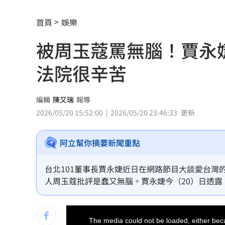
中國攻台非解放軍？外媒點名2破口！
12
首頁
娛樂
昔遭抹黑謀財害命終平反 陳時中感性
被周玉蔻罵無腦！賈永
姜厚任女友自曝3碩1博 網搜本名查無
法院很辛苦
新／威加重罰300萬！問題苦茶油流向3
毒油案延燒政院點名中市府 蔣萬安竟
編輯
陳又瑞
報導
2026/05/20 15:52:00
2026/05/20 23:46:33
更新
肥大叔46歲驟逝！2年前曾逃過車禍死劫
阿立幫你摘要新聞重點
酒測爆表！職軍「接近死亡狀態」照開
職場爸爸「5.5年沒加薪」！父親節調查
台北101董事長賈永婕近日在網路節目大談愛台
人周玉蔻批評是蠢又無腦。賈永婕今（20）日透
泰校園爆槍擊！釀2死20傷 學生槍手身
「我不會告她。因為老人家要上法院也是很辛苦，
This
蘋果砍價失敗！長鑫存儲靠2底氣拒降價
is
a
The media could not be loaded, either beca
modal