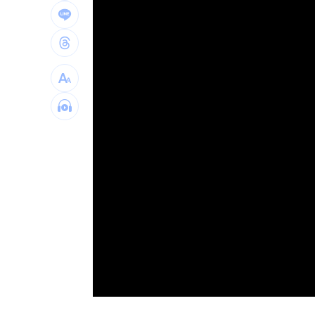
window.
台灣彩券開獎直播中
20:31
LIVE三立+24小時直播
15:27
三立iNEWS新聞台線上直播
18:00
商場戰國來臨 台中「頂奢大道」逐漸
「拍片人的多重宇宙」職涯論壇9/12登
8國球員齊聚高雄 Formosa 7s掀足球
理想混蛋號召粉絲跨海追星吃美食！
18: