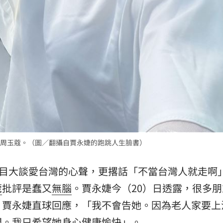
周玉蔻。（圖／翻攝自賈永婕的跑跳人生臉書）
目大談愛台灣的心聲，更撂話「不當台灣人就走啊
蔻
批評是蠢又
無腦
。賈永婕今（20）日透露，很多朋
，賈永婕直球回應，「我不會告她。因為老人家要上
間。我只希望她身心健康愉快」。