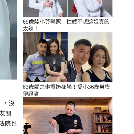
69歲陸小芬曬照　性感不想遮姐真的
太辣！
63歲關之琳爆奶孫戀！愛小36歲男模
傳證實
」，沒
友關
法院也