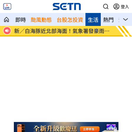
登入
即時
颱風動態
台股怎投資
生活
熱門
影音
像台
新／白海豚近北部海面！氣象署發豪雨特
南電Q
報