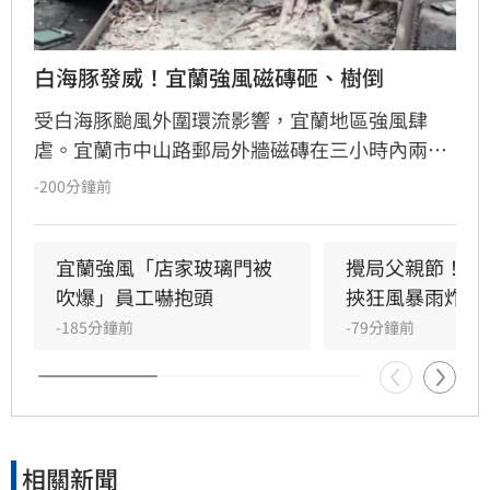
白海豚發威！宜蘭強風磁磚砸、樹倒
受白海豚颱風外圍環流影響，宜蘭地區強風肆
虐。宜蘭市中山路郵局外牆磁磚在三小時內兩度
剝落，武營街亦發生磁磚砸地險象，所幸無人傷
-200分鐘前
亡。此外，五結與三星鄉傳出路樹倒塌，市區選
舉看板受強風吹襲搖搖欲墜，烏石港賞鯨船被迫
全面停駛。
宜蘭強風「店家玻璃門被
攪局父親節！中
吹爆」員工嚇抱頭
挾狂風暴雨炸雙
-185分鐘前
-79分鐘前
相關新聞