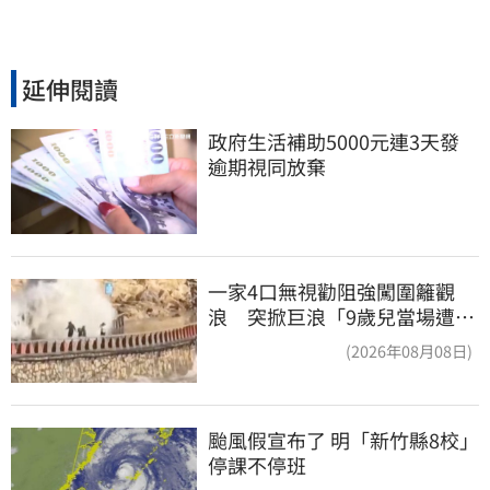
延伸閱讀
政府生活補助5000元連3天發 
逾期視同放棄
一家4口無視勸阻強闖圍籬觀
浪 突掀巨浪「9歲兒當場遭捲
入海」
(2026年08月08日)
颱風假宣布了 明「新竹縣8校」
停課不停班