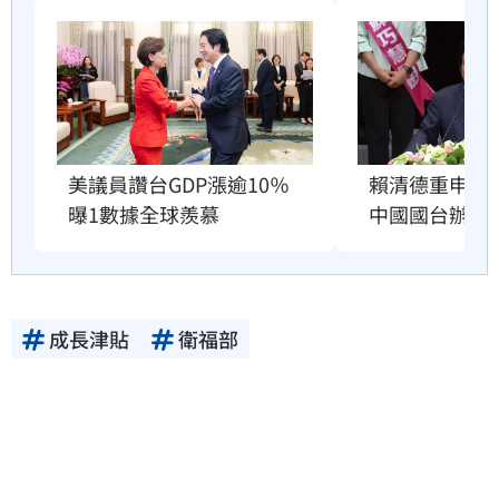
賴清德重申兩
美議員讚台GDP漲逾10％　
中國國台辦跳
曝1數據全球羨慕
成長津貼
衛福部