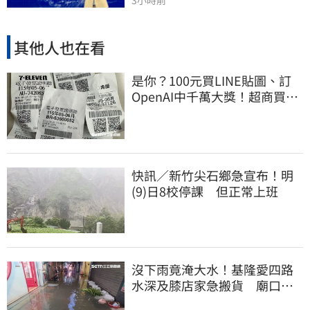
3小時前
其他人也在看
是你？100元買LINE貼圖、訂
OpenAI中千萬大獎！超商買10
元麥香爽中200萬
快訊／新竹尖石鄉急宣布！明
(9)日8校停課 但正常上班
沒下雨竟淹大水！基隆愛四路
水深及膝店家急搬貨 廟口夜
市封路改道