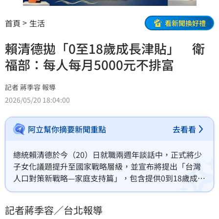
首頁
生活
看新聞換好禮
賴清德拋「0至18歲成長津貼」 衛
福部：每人每月5000元不排富
記者 蔣季容 報導
2026/05/20 18:04:00
阿立幫你摘要新聞重點
去看看
總統賴清德於今（20）日就職兩週年談話中，正式將少
子女化議題提升至國家戰略層級，並宣布將提出「台灣
人口對策新戰略—家庭支持篇」，包含提供0到18歲成長
津貼，每人每月新台幣5000元。衛福部表示，未來將推
動「0至18歲全程支持計畫」，是在現有的育兒津貼、
記者蔣季容／台北報導
托育補助外額外再加碼，普發不排富。