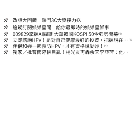
改版大回饋 熱門3C大獎接力送
追蹤訂閱娛樂星聞 給你最即時的娛樂星鮮事
009829掌握AI關鍵 大華韓國KOSPI 50今強勢開募
PR
立即諮詢HPV！是對自己健康最好的投資，把握現在不
PR
嫌晚！
伴侶和妳一起預防HPV，才有資格說愛妳！
PR
獨家／批曹雨婷帳目亂！楊光友再轟余天李亞萍：他們
工會跟演藝圈沒關