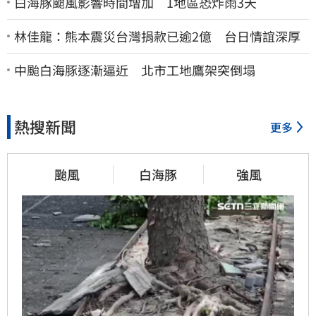
白海豚颱風影響時間增加 1地區恐炸雨3天
林佳龍：熊本震災台灣捐款已逾2億 台日情誼深厚
中颱白海豚逐漸逼近 北市工地鷹架突倒塌
熱搜新聞
更多
颱風
白海豚
強風