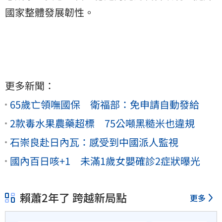
國家整體發展韌性。
更多新聞：
65歲亡領嘸國保 衛福部：免申請自動發給
2款毒水果農藥超標 75公噸黑糙米也違規
石崇良赴日內瓦：感受到中國派人監視
國內百日咳+1 未滿1歲女嬰確診2症狀曝光
賴蕭2年了 跨越新局點
更多