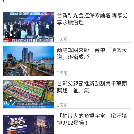
台新新光金控淨零論壇 專家分
享永續治理
1天前
商場戰國來臨　台中「頂奢大
道」逐漸成形
1天前
台彩父親節推新刮刮樂千萬頭
獎超「爸」氣
1天前
「拍片人的多重宇宙」職涯論
壇9/12登場！