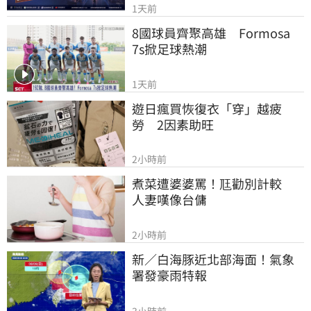
1天前
8國球員齊聚高雄　Formosa 
7s掀足球熱潮
1天前
遊日瘋買恢復衣「穿」越疲
勞　2因素助旺
2小時前
煮菜遭婆婆罵！尫勸別計較　
人妻嘆像台傭
2小時前
新／白海豚近北部海面！氣象
署發豪雨特報