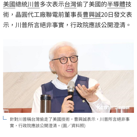
美國
總統
川普
多次表示
台灣
偷了美國的
半導體
技
術
，晶圓代工廠聯電前董事長
曹興誠
20日發文表
示，川普所言絕非事實，行政院應該公開澄清。
針對川普稱台灣偷走了美國技術，曹興誠表示，川普所言絕非事
實，行政院應該公開澄清。(圖／資料照)