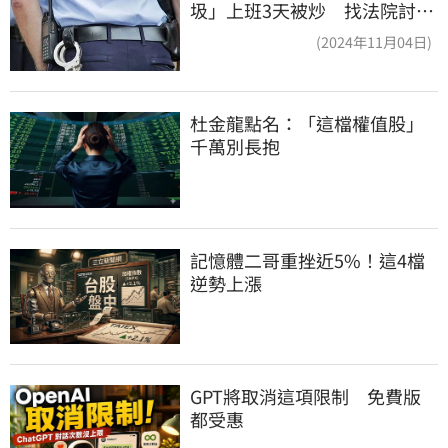
圾」上班3天被炒 找法院討公
道結果出爐
(2024年11月04日)
杜金龍點名：「這檔權值股」
千萬別長抱
記憶體二哥重挫近5%！這4檔
逆勢上漲
GPT將取消這項限制　免費版
都受惠