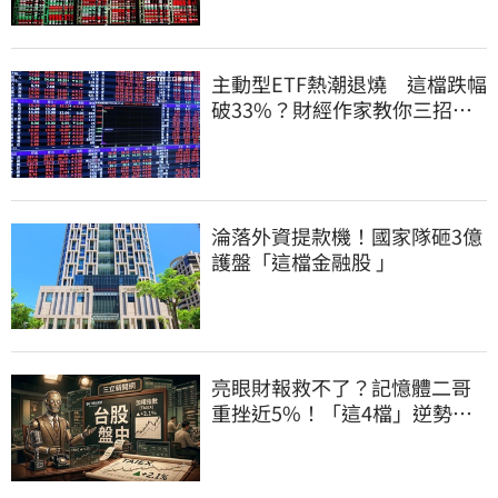
主動型ETF熱潮退燒 這檔跌幅
破33%？財經作家教你三招避
開投資人性弱點
淪落外資提款機！國家隊砸3億
護盤「這檔金融股 」
亮眼財報救不了？記憶體二哥
重挫近5%！「這4檔」逆勢上
漲扛起大旗