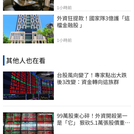
1小時前
外資狂提款！國家隊3億護「這
檔金融股 」
1小時前
其他人也在看
台股風向變了！專家點出大跌
後3改變：資金轉向這族群
99萬股東心碎！外資開殺第一
是「它」 狠砍5.1萬張股價重挫
近5%