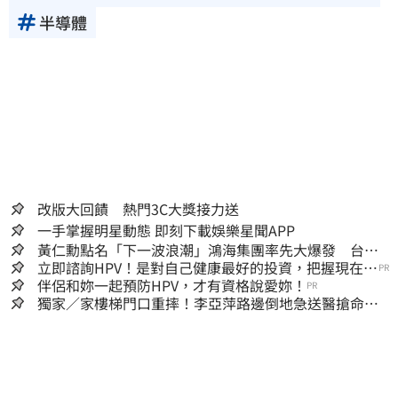
半導體
改版大回饋 熱門3C大獎接力送
一手掌握明星動態 即刻下載娛樂星聞APP
黃仁勳點名「下一波浪潮」鴻海集團率先大爆發 台股
這族群全面噴出
立即諮詢HPV！是對自己健康最好的投資，把握現在不
PR
嫌晚！
伴侶和妳一起預防HPV，才有資格說愛妳！
PR
獨家／家樓梯門口重摔！李亞萍路邊倒地急送醫搶命
「最新傷況」曝