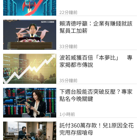
22分鐘前
賴清德呼籲：企業有賺錢就該
幫員工加薪
33分鐘前
波若威獲百倍「本夢比」　專
家揭都市傳說
35分鐘前
下週台股能否突破反壓？專家
點名今晚關鍵
1小時前
託付360萬存款！兒1原因全花
完甩存摺嗆母