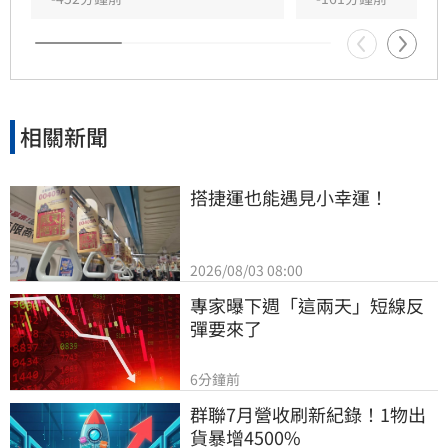
對於肥大叔的確切死因，家屬目前尚未對外說
明。
相關新聞
搭捷運也能遇見小幸運！
2026/08/03 08:00
專家曝下週「這兩天」短線反
彈要來了
6分鐘前
群聯7月營收刷新紀錄！1物出
貨暴增4500%