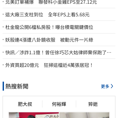
北美訂單補爆 聯發科小金雞EPS至27.12元
這大廠三支柱到位 全年EPS上看5.68元
杜金龍公開6檔私房股！曝台積電關鍵價位
妖股連4漲遭八卦鏡收服 被動元件一片綠
快訊／涉詐1.1億！曾任徐巧芯大姑律師棄保跑了…
媽也離境 桃檢發通緝
外資買超20億元 狂掃這檔近4萬張居冠！
熱搜新聞
更多
肥大叔
何裕輝
猝逝