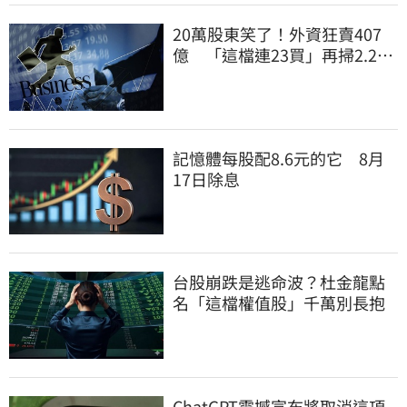
20萬股東笑了！外資狂賣407
億 「這檔連23買」再掃2.2萬
張
記憶體每股配8.6元的它 8月
17日除息
台股崩跌是逃命波？杜金龍點
名「這檔權值股」千萬別長抱
ChatGPT震撼宣布將取消這項