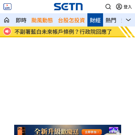
登入
即時
颱風動態
台股怎投資
財經
熱門
影音
照片
不副署藍白未來帳戶條例？行政院回應了
群聯7
4500