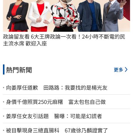
政論留友看 6大王牌政論一次看！24小時不斷電的民
主流水席 歡迎入座
熱門新聞
更多
向姜厚任道歉 田路路：我要找的是楊光友
身價千億照買250元麻糬 富太包包自己做
姜厚任女友引話題 醫曝：可能是幻謊者
被目擊現身三總直腸科 67歲徐乃麟證實了