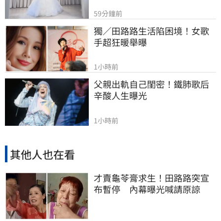
59分鐘前
獨／田路路生活陷困境！女歌
手超狂暖舉曝
1小時前
父親出軌自己閨密！鐵肺歌后
辛酸人生曝光
1小時前
其他人也在看
才賣龜苓膏求生！田路路突宣
布暫停 內幕曝光喊請原諒