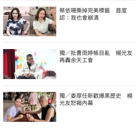
蔡依珊撕掉完美標籤　首度
認：我也會崩潰
獨／批曹雨婷帳目亂　楊光友
再轟余天工會
獨／姜厚任新歡爆黑歷史　楊
光友怒揭內幕