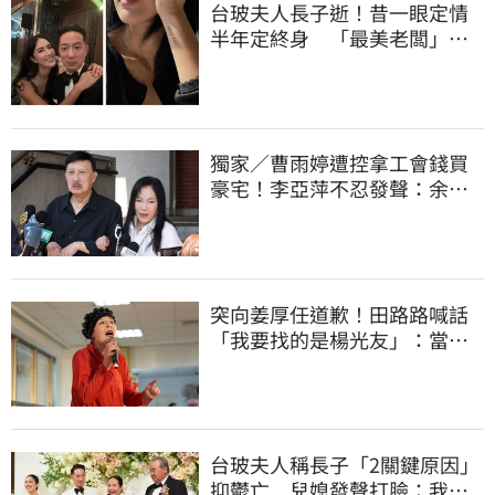
台玻夫人長子逝！昔一眼定情
半年定終身 「最美老闆」手
腕刺青藏深意
獨家／曹雨婷遭控拿工會錢買
豪宅！李亞萍不忍發聲：余天
管工會都貼錢
突向姜厚任道歉！田路路喊話
「我要找的是楊光友」：當時
太衝動
台玻夫人稱長子「2關鍵原因」
抑鬱亡 兒媳發聲打臉：我從