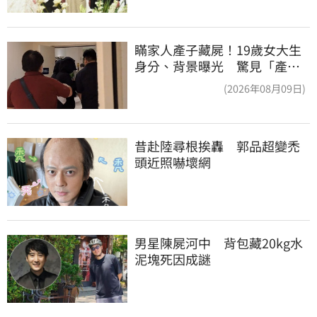
瞞家人產子藏屍！19歲女大生
身分、背景曝光 驚見「產檢
紀錄全空白」
(2026年08月09日)
昔赴陸尋根挨轟　郭品超變禿
頭近照嚇壞網
男星陳屍河中　背包藏20kg水
泥塊死因成謎