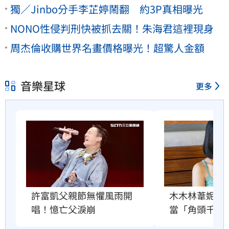
獨／Jinbo分手李芷婷鬧翻 約3P真相曝光
NONO性侵判刑快被抓去關！朱海君這裡現身
周杰倫收購世界名畫價格曝光！超驚人金額
音樂星球
更多
許富凱父親節無懼風雨開
木木林葦妮2
唱！憶亡父淚崩
當「角頭千金