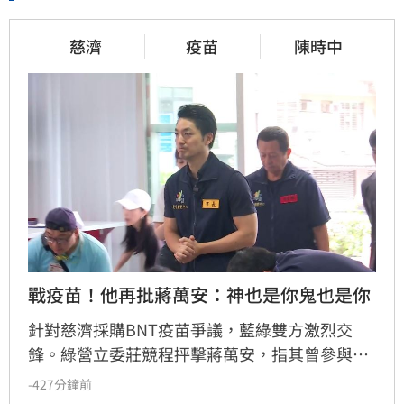
慈濟
疫苗
陳時中
戰疫苗！他再批蔣萬安：神也是你鬼也是你
針對慈濟採購BNT疫苗爭議，藍綠雙方激烈交
鋒。綠營立委莊競程抨擊蔣萬安，指其曾參與疫
苗採購秘密會議，明知政府努力爭取疫苗並面臨
-427分鐘前
國際談判困難，如今卻反過來指控政府黑箱，批