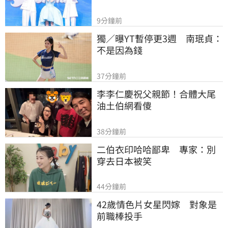
9分鐘前
獨／曝YT暫停更3週　南珉貞：
不是因為錢
37分鐘前
李李仁慶祝父親節！合體大尾
油土伯網看傻
38分鐘前
二伯衣印哈哈鄙卑　專家：別
穿去日本被笑
44分鐘前
42歲情色片女星閃嫁　對象是
前職棒投手