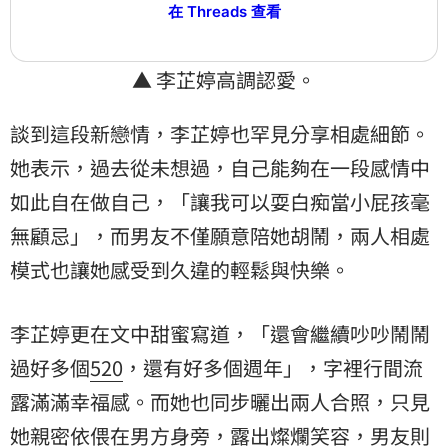
在 Threads 查看
▲ 李芷婷高調認愛。
談到這段新戀情，李芷婷也罕見分享相處細節。
她表示，過去從未想過，自己能夠在一段感情中
如此自在做自己，「讓我可以耍白痴當小屁孩毫
無顧忌」，而男友不僅願意陪她胡鬧，兩人相處
模式也讓她感受到久違的輕鬆與快樂。
李芷婷更在文中甜蜜寫道，「還會繼續吵吵鬧鬧
過好多個
520
，還有好多個週年」，字裡行間流
露滿滿幸福感。而她也同步曬出兩人合照，只見
她親密依偎在男方身旁，露出燦爛笑容，男友則