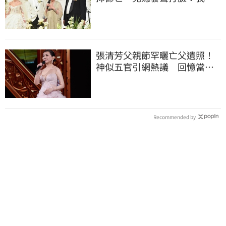
來不信⋯
張清芳父親節罕曬亡父遺照！
神似五官引網熱議 回憶當年
演出哭到不行
Recommended by