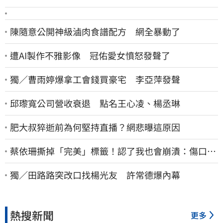
陳隨意公開神級滷肉食譜配方 網全暴動了
遭AI製作不雅影像 冠佑愛女憤怒發聲了
獨／曹雨婷爆拿工會錢買豪宅 李亞萍發聲
邱瓈寬公司營收衰退 點名王心凌、楊丞琳
肥大叔猝逝前為何堅持直播？網悲曝這原因
蔡依珊撕掉「完美」標籤！認了我也會崩潰：傷口終
究會癒合
獨／田路路突改口找楊光友 許常德爆內幕
熱搜新聞
更多