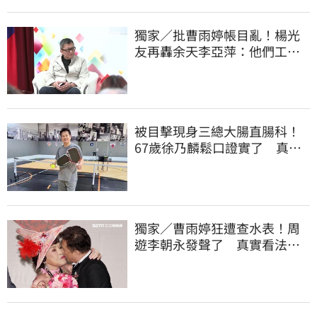
獨家／批曹雨婷帳目亂！楊光
友再轟余天李亞萍：他們工會
跟演藝圈沒關
被目擊現身三總大腸直腸科！
67歲徐乃麟鬆口證實了 真實
體況曝光
獨家／曹雨婷狂遭查水表！周
遊李朝永發聲了 真實看法曝
光