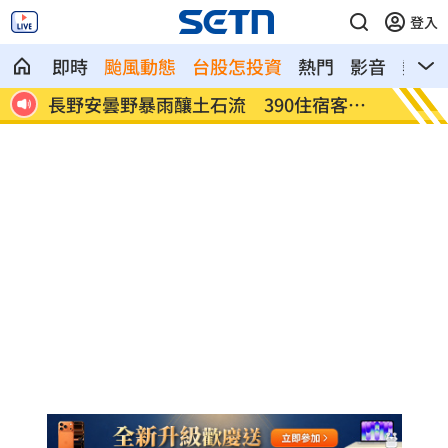
登入
即時
颱風動態
台股怎投資
熱門
影音
熱搜
票大
長野安曇野暴雨釀土石流 390住宿客受
白海豚
困