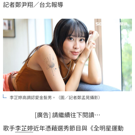
記者鄭尹翔／台北報導
李芷婷高調認愛金髮男。（圖／記者鄭孟晃攝影）
[廣告] 請繼續往下閱讀…
歌手
李芷婷
近年憑藉選秀節目與《全明星運動