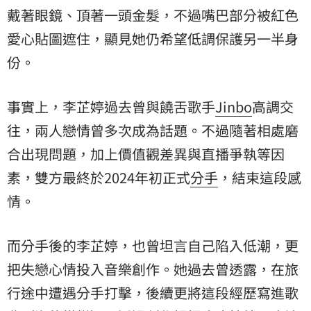
戴著眼鏡、頂著一頭金髮，不過嘴巴部分被紅色
愛心貼圖遮住，顯見她仍希望低調保護另一半身
份。
事實上，李芷婷過去曾與饒舌歌手
Jinbo
高調交
往，兩人戀情曾多次成為話題。不過隨著相處磨
合出現問題，加上價值觀差異與直播爭執等因
素，雙方最終於2024年初正式
分手
，結束這段感
情。
而分手後的李芷婷，也曾坦言自己陷入低潮，更
把失戀心情投入音樂創作。她過去曾透露，在旅
行途中遭遇分手打擊，後續更將這段經歷寫進歌