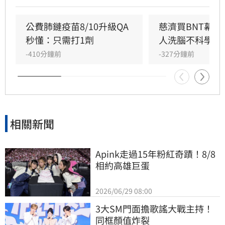
評蔣萬安「神也是你、鬼也是你」。莊競程強
調，當年會議資料遮蔽是經決議，且陳時中當時
公費肺鏈疫苗8/10升級QA
慈濟買BNT幕
要求原廠證明是為確保疫苗安全，非阻擋採購。
秒懂：只需打1劑
人洗腦不科學概
蔣萬安則反駁資料多處遭塗黑，雙方對於疫苗採
-410分鐘前
-327分鐘前
購攻防不斷，莊競程呼籲應回到事實脈絡，不應
選擇性解讀資料混淆視聽，此議題持續引發社會
廣泛關注與討論。
相關新聞
Apink走過15年粉紅奇蹟！8/8
相約高雄巨蛋
2026/06/29 08:00
3大SM門面擔歌謠大戰主持！
同框顏值炸裂