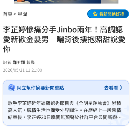
首頁
星聞
看新聞換好禮
李芷婷慘痛分手Jinbo兩年！高調認
愛新歡金髮男 曬背後摟抱照甜說愛
你
記者
鄭尹翔
報導
2026/05/21 11:21:00
阿立幫你摘要新聞重點
去看看
歌手李芷婷近年憑藉選秀節目與《全明星運動會》累積
高人氣，感情生活也備受外界關注。在歷經上一段戀情
結束後，李芷婷20日晚間無預警於社群平台公開新戀
情，甜蜜認愛一名金髮男子，並寫下「謝謝你出現在我
的生活中，愛你」，正式宣告再度墜入愛河。