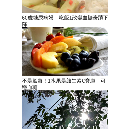
60歲糖尿病婦　吃飯1改變血糖奇蹟下
降
不是藍莓！1水果是維生素C寶庫　可
穩血糖