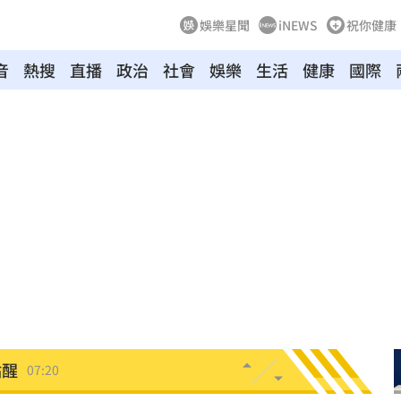
娛樂星聞
iNEWS
祝你健康
音
熱搜
直播
政治
社會
娛樂
生活
健康
國際
:00
爆
07:49
發聲
07:49
題
07:44
北部
07:43
點醒
07:20