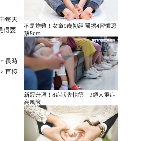
中每天
不是炸雞！女童9歲初經 醫揭4習慣恐
見得要
矮8cm
，長時
，直接
新冠升溫！8症狀先快篩　2類人重症
高風險