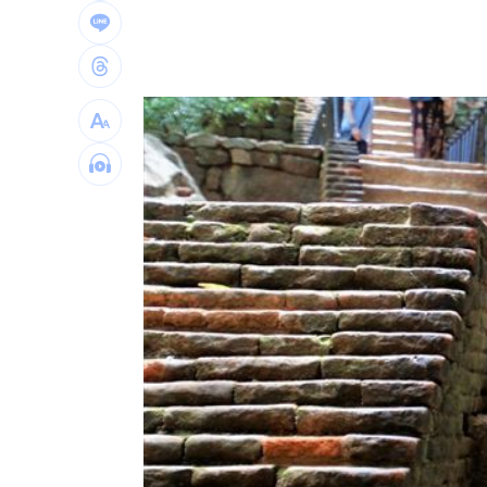
新北爆警匪追逐…轟4槍射3輪！破窗逮
強彈千點！「18檔」收復失土台股ETF
0
7月急跌觸底 高含積這幾檔受益人激增
白海豚海警範圍擴大！最新暴風圈侵襲
台灣彩券開獎直播中
20:31
LIVE三立+24小時直播
15:27
三立iNEWS新聞台線上直播
18:00
台彩父親節推新刮刮樂千萬頭獎超「爸
商場戰國來臨 台中「頂奢大道」逐漸
「拍片人的多重宇宙」職涯論壇9/12登