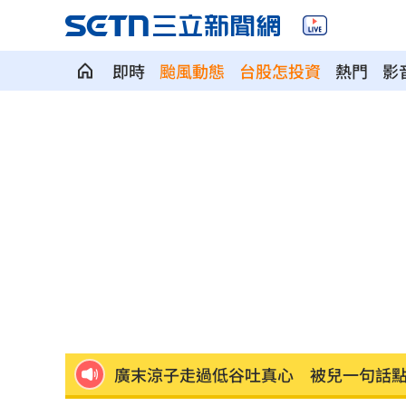
即時
颱風動態
台股怎投資
熱門
影
醫揭「長輩吃西藥5大迷思」恐害洗腎
08
被點名疫苗詐騙幫兇！柯志恩嗆1句網罵
台中「送肉粽」撞王功漁火節？喪家急
松屋小編：為何大家不來吃？網揭3大問
白海豚勾到台灣陸地 一波波雨帶開炸
廣末涼子走過低谷吐真心 被兒一句話