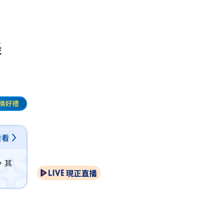
降
換好禮
看看
，其
現正直播