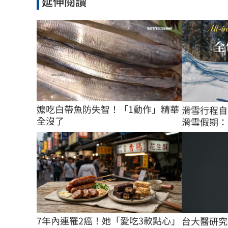
延伸閱讀
嬤吃白帶魚防失智！「1動作」精華
滑雪行程自
全沒了
滑雪假期：
7年內連罹2癌！她「愛吃3款點心」
台大醫研究