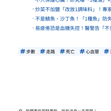
炒菜不加鹽「改放1調味料」！專
不是鯖魚、沙丁魚！「1種魚」防
易疲倦恐是血糖失控！醫警告「不
步數
走路
死亡
心血管
新聞事件即時更新 所有消息一手掌握！