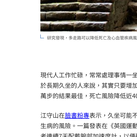
8國球員齊聚高雄 Formosa 7s掀足球
理想混蛋號召粉絲跨海追星吃美食！
18:
研究發現，多走路可以降低死亡及心血管疾病風險
現代人工作忙碌，常常處理事情一
於長期久坐的人來說，其實只要增
萬步的結果最佳，死亡風險降低近4
江守山在
臉書粉專
表示，久坐可能
生病的風險。一篇發表在《英國運動
者連續7天配戴腕部加速度計，以便