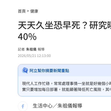
盤前／Fed升息警報降 台股反攻關鍵曝
首頁
健康
當年日本捐台AZ疫苗真相曝 專為台灣
天天久坐恐早死？研究
美官員：伊朗與阿曼很快就荷莫茲達成
40%
植物人妻獲賠1035萬…尪照顧她卻被岳
宏都拉斯蝦農嗆中：寧多付20%關稅賣
記者
朱祖儀
報導
2026/05/21 12:13:00
當年日本捐我AZ秘辛！他牽線揭專為台
阿立幫你摘要新聞重點
白海豚劇烈降雨來了 8縣市大雨特報開
特斯拉撞12車！目擊者：賓士擋下救好
現代人工作忙碌，常常處理事情一坐就是好幾個小
實只要增加每日部署，就能顯著降低死亡風險，其中
姜厚任女友「3碩1博」爆造假！本人發
生活中心／朱祖儀報導
慈濟遭詐10億 AIT突發文打擊詐騙網笑