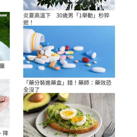
炎夏高溫下　30歲男「1舉動」秒猝
逝！
量
「藥分裝進藥盒」錯！藥師：藥效恐
全沒了
、降