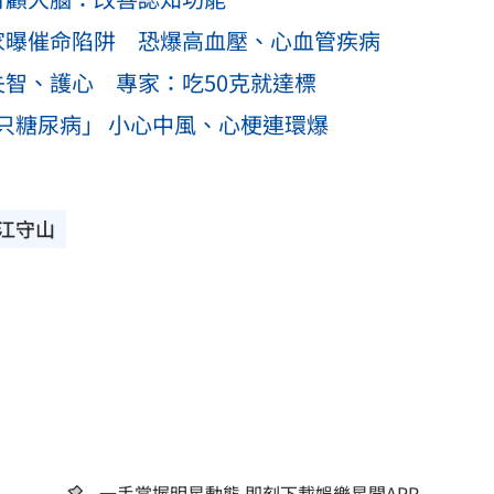
家曝催命陷阱 恐爆高血壓、心血管疾病
失智、護心 專家：吃50克就達標
只糖尿病」 小心中風、心梗連環爆
江守山
一手掌握明星動態 即刻下載娛樂星聞APP