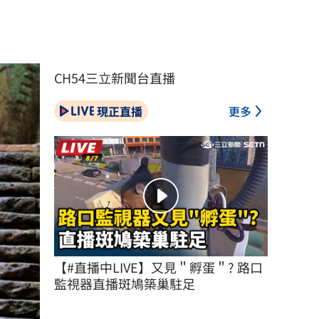
CH54三立新聞台直播
現正直播
更多
【#直播中LIVE】又見＂孵蛋＂? 路口
監視器直播斑鳩築巢駐足