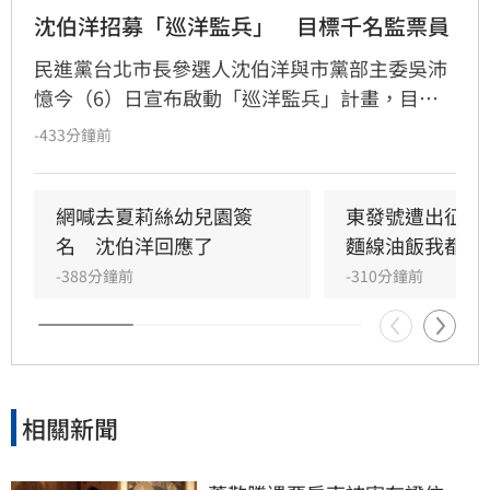
沈伯洋招募「巡洋監兵」　目標千名監票員
民進黨台北市長參選人沈伯洋與市黨部主委吳沛
憶今（6）日宣布啟動「巡洋監兵」計畫，目標
號召千名公民擔任監票員，確保今年11月28日台
-433分鐘前
北市長及議員選舉過程公開透明，凡年滿18歲至
72歲民眾皆可透過沈伯洋官方LINE報名。沈伯洋
說，許多人參與政治的起點正是從監票員做起，
網喊去夏莉絲幼兒園簽
東發號遭出征！
如果大家覺得台灣的民主值得守護，也想要參與
名　沈伯洋回應了
麵線油飯我都喜
這樣的行動，歡迎加入「巡洋監兵」行列，共同
-388分鐘前
-310分鐘前
成為「台北的眼睛」。
相關新聞