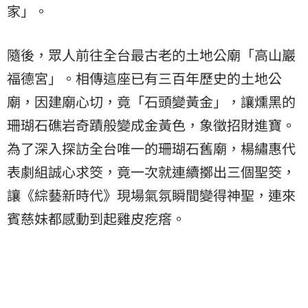
家」。
隨後，眾人前往全台最古老的土地公廟「高山巖
福德宮」。相傳這座已有三百年歷史的土地公
廟，因建廟心切，竟「石頭變黃金」，讓燻黑的
珊瑚石礁岩奇蹟般變成金黃色，象徵招財進寶。
為了深入探訪全台唯一的珊瑚石舊廟，楊繡惠代
表劇組誠心求筊，竟一次就連續擲出三個聖筊，
讓《綜藝新時代》現場氣氛瞬間變得神聖，連來
賓慈妹都感動到起雞皮疙瘩。