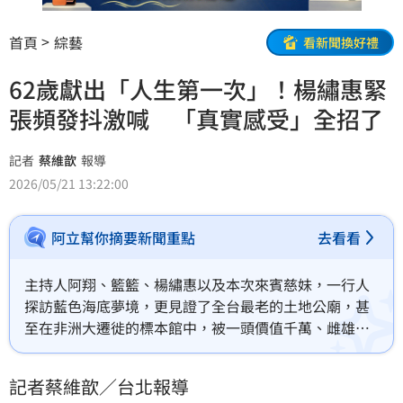
首頁
綜藝
看新聞換好禮
62歲獻出「人生第一次」！楊繡惠緊
張頻發抖激喊 「真實感受」全招了
記者
蔡維歆
報導
2026/05/21 13:22:00
阿立幫你摘要新聞重點
去看看
主持人阿翔、籃籃、楊繡惠以及本次來賓慈妹，一行人
探訪藍色海底夢境，更見證了全台最老的土地公廟，甚
至在非洲大遷徙的標本館中，被一頭價值千萬、雌雄同
體的「神祕獅子」嚇到差點結帳！一開場，大家玩起最
新流行的「360度環景拍攝」，楊繡惠咬著自拍棒奔跑
記者蔡維歆／台北報導
的荒謬畫面，讓阿翔忍不住吐槽：「這是什麼巨人入侵