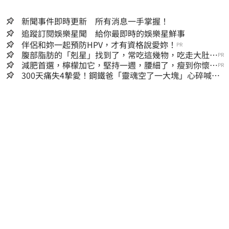
新聞事件即時更新 所有消息一手掌握！
追蹤訂閱娛樂星聞 給你最即時的娛樂星鮮事
伴侶和妳一起預防HPV，才有資格說愛妳！
PR
腹部脂肪的「剋星」找到了，常吃這幾物，吃走大肚
PR
囊，瘦出小蠻腰
減肥首選，檸檬加它，堅持一週，腰細了，瘦到你懷疑
PR
人生
300天痛失4摯愛！鋼鐵爸「靈魂空了一大塊」心碎喊：
這輩子最痛的路