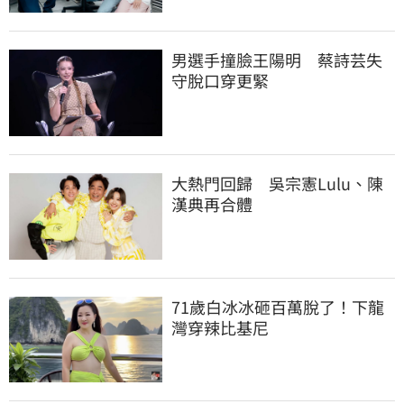
男選手撞臉王陽明　蔡詩芸失
守脫口穿更緊
大熱門回歸　吳宗憲Lulu、陳
漢典再合體
71歲白冰冰砸百萬脫了！下龍
灣穿辣比基尼