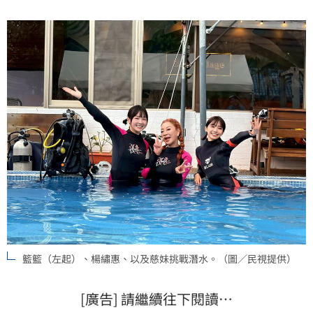
的感覺？」蔡維歆
籃籃（左起）、楊繡惠、以及慈妹挑戰潛水。（圖／民視提供）
[廣告] 請繼續往下閱讀…