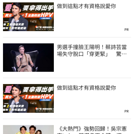
做到這點才有資格說愛你
PR
男選手撞臉王陽明！蔡詩芸當
場失守脫口「穿更緊」 驚人
互動全被拍
做到這點才有資格說愛你
PR
《大熱門》強勢回歸！吳宗憲