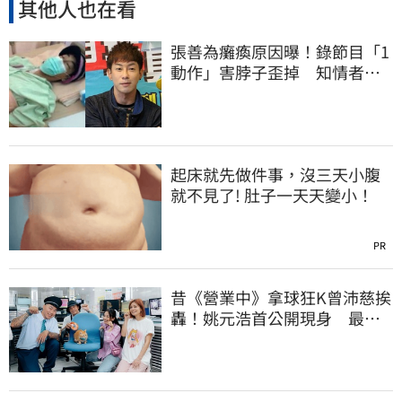
其他人也在看
張善為癱瘓原因曝！錄節目「1
動作」害脖子歪掉 知情者揭
驚人內幕
起床就先做件事，沒三天小腹
就不見了! 肚子一天天變小！
PR
昔《營業中》拿球狂K曾沛慈挨
轟！姚元浩首公開現身 最新
近況曝光了