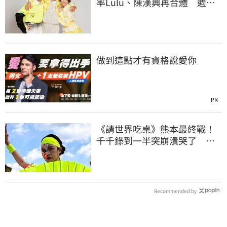
率Lulu、陳漢典再合體 週末
綜藝大戰開打
做到這點才有資格說愛你
PR
《請世界吃桌》熊本最終戰！
千千錄到一半突崩潰哭了 關
鍵導火線曝
Recommended by