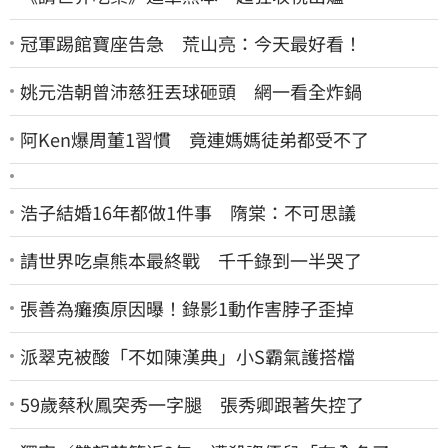
冠軍踢館寶座告急 荒山亮：今天最好看！
姚元浩朝曾沛慈狂丟球砸頭 網一看全炸鍋
阿Ken爆周董1習慣 竟連媽媽徒弟都受不了
浩子結婚16年都做1件事 隋棠：不可思議
請世界吃桌熊本最終戰 千千錄到一半哭了
張善為癱瘓原因曝！錄影1動作害脖子歪掉
派翠克被酸「不如陳漢典」小S霸氣護搭檔
59歲蔡秋鳳突秀一字腿 張秀卿跟著失控了