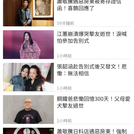
蕭敬騰遇惡房東被寄存證信
函！喜鵲回應了
59分鐘前
江蕙崩潰爆哭摯友逝世！淚喊
怕參加告別式
1小時前
張韶涵赴告別式後又發文！悲
慟：無法相信
1小時前
鋼鐵爸悲慟回憶300天！父母愛
犬摯友過世
2小時前
蕭敬騰日料店遇惡房東！強制