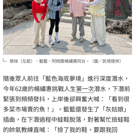
慈妹（左起）、籃籃、阿翔跟楊繡惠同台。（圖／民視提供）
隨後眾人前往「藍色海底夢境」進行深度潛水，
今年62歲的楊繡惠挑戰人生
第一次
潛水，下潛前
緊張到頻頻發抖，上岸後卻興奮大喊：「看到很
多菜市場賣的魚！」。籃籃還發生了「灰姑娘」
插曲，在下潛過程中蛙鞋脫落，對著幫忙撿蛙鞋
的帥氣教練直喊：「撿了我的鞋，要跟我回