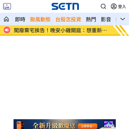
登入
即時
颱風動態
台股怎投資
熱門
影音
熱搜
變人
闖廢棄宅挨告！晚安小雞開庭：想重新做
翁曉玲
人