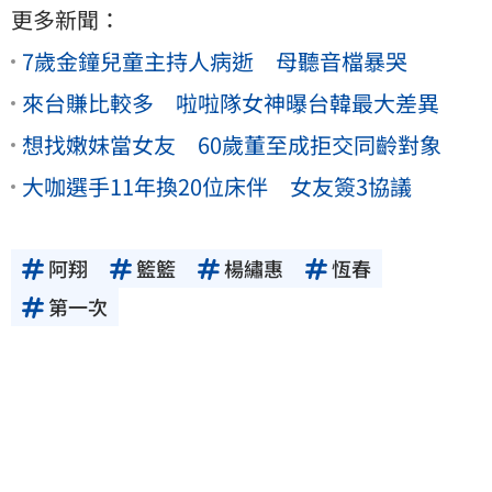
更多新聞：
7歲金鐘兒童主持人病逝 母聽音檔暴哭
來台賺比較多 啦啦隊女神曝台韓最大差異
想找嫩妹當女友 60歲董至成拒交同齡對象
大咖選手11年換20位床伴 女友簽3協議
阿翔
籃籃
楊繡惠
恆春
第一次