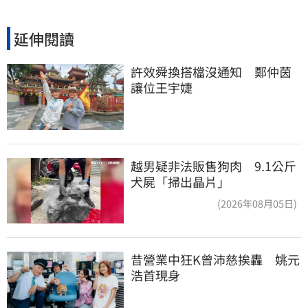
延伸閱讀
許效舜換搭檔沒通知　鄭仲茵
讓位王宇婕
越男疑非法販售狗肉 9.1公斤
犬屍「掃出晶片」
(2026年08月05日)
昔營業中狂K曾沛慈挨轟　姚元
浩首現身