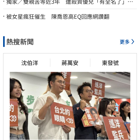
獨家／雙親苦等近3年 遭殺資優兒「有全名了」！
乾妹稱賠償恐毀她未來
被女星瘋狂催生 陳喬恩高EQ回應網讚翻
熱搜新聞
更多
沈伯洋
蔣萬安
東發號