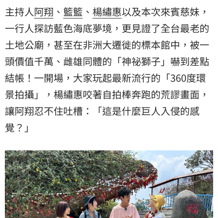
主持人
阿翔
、
籃籃
、
楊繡惠
以及本次來賓慈妹，
一行人探訪藍色海底夢境，更見證了全台最老的
土地公廟，甚至在非洲大遷徙的標本館中，被一
頭價值千萬、雌雄同體的「神祕獅子」嚇到差點
結帳！一開場，大家玩起最新流行的「360度環
景拍攝」，楊繡惠咬著自拍棒奔跑的荒謬畫面，
讓阿翔忍不住吐槽：「這是什麼巨人入侵的感
覺？」