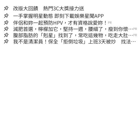
改版大回饋 熱門3C大獎接力送
一手掌握明星動態 即刻下載娛樂星聞APP
伴侶和妳一起預防HPV，才有資格說愛妳！
PR
減肥首選，檸檬加它，堅持一週，腰細了，瘦到你懷疑
PR
人生
腹部脂肪的「剋星」找到了，常吃這幾物，吃走大肚
PR
囊，瘦出小蠻腰
我不是清潔員！保全「拒倒垃圾」上班3天被炒 找法院
討公道結果出爐