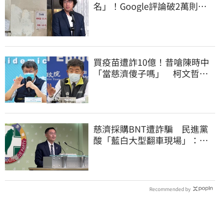
名」！Google評論破2萬則
老饕真實心得曝
買疫苗遭詐10億！昔嗆陳時中
「當慈濟傻子嗎」 柯文哲遭
網洗版酸爆
慈濟採購BNT遭詐騙 民進黨
酸「藍白大型翻車現場」：應
為無端抹黑道歉
Recommended by