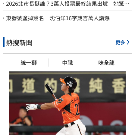
2026北市長挺誰？3萬人投票最終結果出爐 她驚
喊：蔣萬安真該緊張了
東發號塗掉簽名 沈伯洋16字箴言萬人讚爆
熱搜新聞
更多
統一獅
中職
味全龍