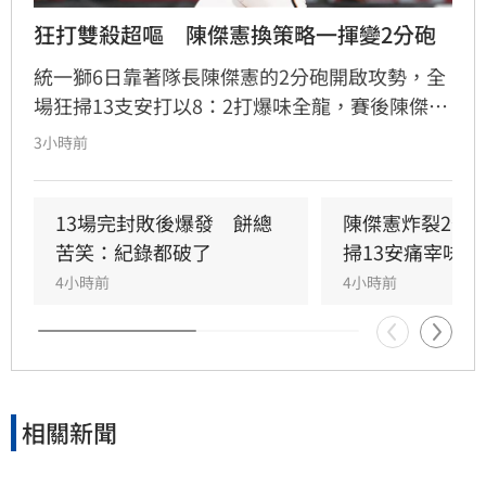
狂打雙殺超嘔　陳傑憲換策略一揮變2分砲
統一獅6日靠著隊長陳傑憲的2分砲開啟攻勢，全
場狂掃13支安打以8：2打爆味全龍，賽後陳傑憲
透露因為上週末自己擊出太多雙殺，當時上場只
3小時前
想著不要再打滾地球，沒想到最後一掃變成打破
僵局的全壘打。
13場完封敗後爆發　餅總
陳傑憲炸裂2分
苦笑：紀錄都破了
掃13安痛宰味全
4小時前
4小時前
相關新聞