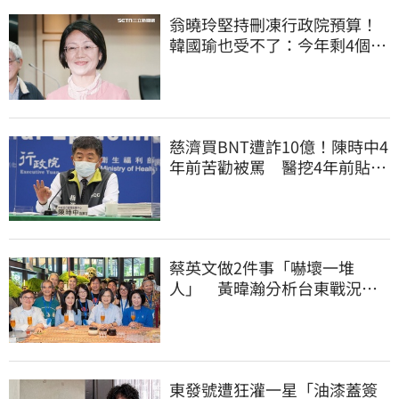
翁曉玲堅持刪凍行政院預算！
韓國瑜也受不了：今年剩4個月
你思考一下
慈濟買BNT遭詐10億！陳時中4
年前苦勸被罵 醫挖4年前貼
文：藍白全翻車
蔡英文做2件事「嚇壞一堆
人」 黃暐瀚分析台東戰況：
變成五五波
東發號遭狂灌一星「油漆蓋簽