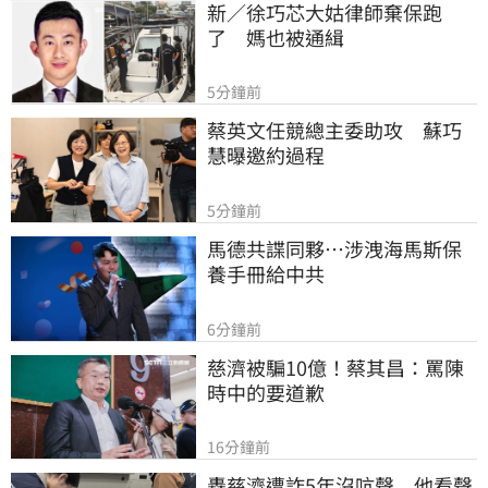
新／徐巧芯大姑律師棄保跑
了　媽也被通緝
5分鐘前
蔡英文任競總主委助攻　蘇巧
慧曝邀約過程
5分鐘前
馬德共諜同夥…涉洩海馬斯保
養手冊給中共
6分鐘前
慈濟被騙10億！蔡其昌：罵陳
時中的要道歉
16分鐘前
轟慈濟遭詐5年沒吭聲　他看聲