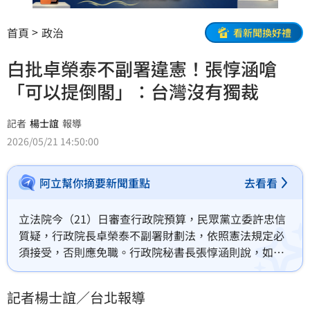
首頁
政治
看新聞換好禮
白批卓榮泰不副署違憲！張惇涵嗆
「可以提倒閣」：台灣沒有獨裁
記者
楊士誼
報導
2026/05/21 14:50:00
阿立幫你摘要新聞重點
去看看
立法院今（21）日審查行政院預算，民眾黨立委許忠信
質疑，行政院長卓榮泰不副署財劃法，依照憲法規定必
須接受，否則應免職。行政院秘書長張惇涵則說，如果
覺得違法可以提倒閣，而根據憲法規定，總統公布法律
需經行政院長副署，副署權在行政院手上。許忠信也抨
記者楊士誼／台北報導
擊「法律走到盡頭，獨裁就要開始」，張惇涵反駁，