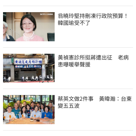
翁曉玲堅持刪凍行政院預算！
韓國瑜受不了
黃禎憲診所挺蔣遭出征　老病
患曝暖舉聲援
蔡英文做2件事　黃暐瀚：台東
變五五波