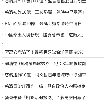
慈濟買BNT被詐10億！藍昔嗆擋疫苗網朝聖
慈濟被詐10億 王必勝曝「陳時中早示警」
BNT詐慈濟10億 醫嘆：還給陳時中清白
中國祭出入境新規 陸委會示警「這類人」
蔣萬安危險了！最新民調沈伯洋僅落後5%
賴清德0看稿嗆爆盧秀燕！他：8年總帳掀翻
慈濟遭詐10億 柯文哲當年嗆陳時中慘翻車
慈濟買BNT遭詐 綠：藍白政治人物應道歉
營養午餐「廚餘給弱勢吃」？蔣萬安回應了