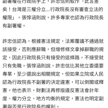
副署權在行政院手上，許忠信則駁斥「此言差
矣！台灣是三權分立...行政院長沒有審查立法的
權限」。張惇涵則說，許多專家也認為行政院長
有副署權。
許忠信認為，根據憲法規定，法案覆議不通過就
該接受，否則應辭職，但增修條文拿掉辭職的規
定，因此行政院長只有接受的這條路，不接受就
只有免職。張惇涵則說，許忠信比其他立委還要
專業，至少還說出相關規定，但如果立院或人民
認為行政院長不副署的決定違憲，可以倒閣或釋
憲。他也表示，財劃法再修版違反憲法會計年
度、權力分立、地方均衡的規定，憲法也明定副
署與否是行政院長的權利。