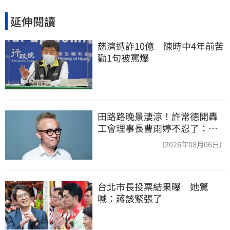
延伸閱讀
慈濟遭詐10億　陳時中4年前苦
勸1句被罵爆
田路路晚景淒涼！許常德開轟
工會理事長曹雨婷不忍了：別
只包紅包慰問
(2026年08月06日)
台北市長投票結果曝　她驚
喊：蔣該緊張了