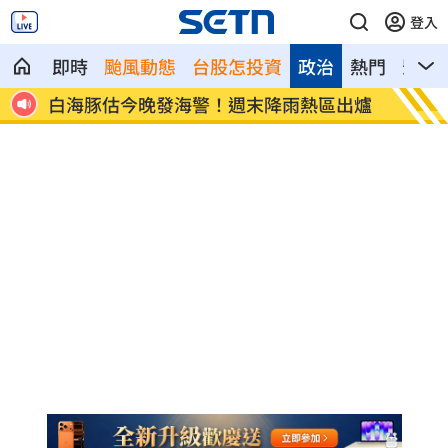
登入
即時
颱風動態
台股怎投資
政治
熱門
影音
長升溫
白海豚估今晚發海警！週末降雨熱區出爐
李灝宇