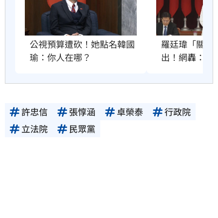
公視預算遭砍！她點名韓國
羅廷瑋「關麥
瑜：你人在哪？
出！網轟：沒
許忠信
張惇涵
卓榮泰
行政院
立法院
民眾黨