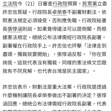
立法院
今（21）日審查
行政院
預算，
民眾黨
立委
許忠信
質疑，行政院長
卓榮泰
不副署財劃法，依
照憲法規定必須接受，否則應免職。行政院秘書
長
張惇涵
則說，如果覺得違法可以提倒閣，而根
據憲法規定，總統公布法律需經行政院長副署，
副署權在行政院手上。許忠信也抨擊「法律走到
盡頭，獨裁就要開始」，張惇涵反駁，「你在質
詢我，這就代表沒有獨裁，同樣的憲法條文您跟
我有不同見解，也代表台灣是民主國家」。
許忠信表示，財劃法是重大法案，行政院是透過
什麼機制讓院長卓榮泰做出不副署的決定？張惇
涵回應，總統公布法律需經行政院長副署，代表