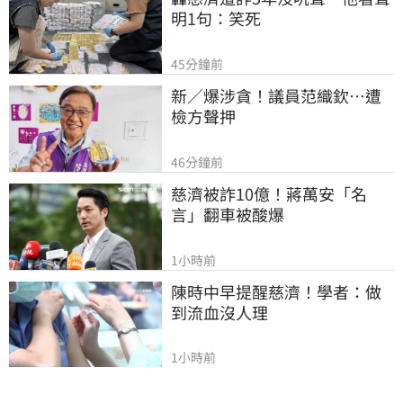
明1句：笑死
45分鐘前
新／爆涉貪！議員范織欽…遭
檢方聲押
46分鐘前
慈濟被詐10億！蔣萬安「名
言」翻車被酸爆
1小時前
陳時中早提醒慈濟！學者：做
到流血沒人理
1小時前