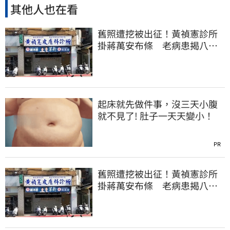
其他人也在看
舊照遭挖被出征！黃禎憲診所
掛蔣萬安布條 老病患揭八仙
塵爆暖舉聲援
起床就先做件事，沒三天小腹
就不見了! 肚子一天天變小！
PR
舊照遭挖被出征！黃禎憲診所
掛蔣萬安布條 老病患揭八仙
塵爆暖舉聲援