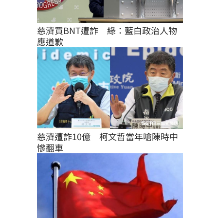
慈濟買BNT遭詐　綠：藍白政治人物
應道歉
慈濟遭詐10億　柯文哲當年嗆陳時中
慘翻車