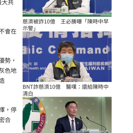
最大共
慈濟被詐10億　王必勝曝「陳時中早
示警」
不會在
優勢，
灰色地
造
BNT詐慈濟10億　醫嘆：還給陳時中
清白
擇，停
密合