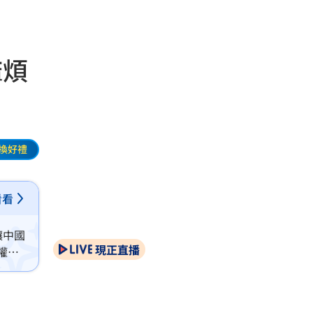
麻煩
換好禮
看看
讓中國
現正直播
權獨
讓國