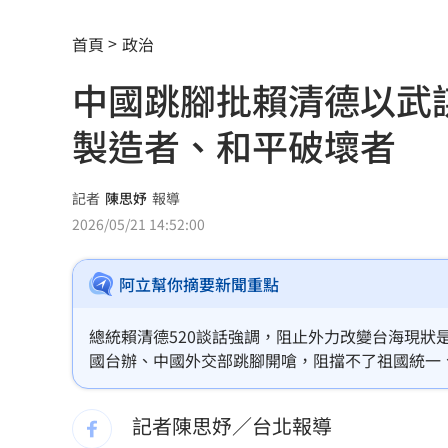
慈濟買疫苗遭騙 石崇良吐被抹黑阻擋
首頁
政治
警報一響秒空城！高雄演習畫面曝…0違
中國跳腳批賴清德以武
多檔主動式ETF慘跌 專家指出四個陷阱
製造者、和平破壞者
長這樣！國民黨AI發言人「鄭小文」曝
慈濟10.6億疫苗服務費爆詐騙 他質疑
記者
陳思妤
報導
2026/05/21 14:52:00
姐夫AKIRA抵台 蹲身陪自拍、簽名超
阿立幫你摘要新聞重點
吳子嘉斷言傅崐萁下場：早晚被抓進去
假借無塵室走道窄 工程師屢對女同事
總統賴清德520談話強調，阻止外力改變台海現
國台辦、中國外交部跳腳開嗆，阻擋不了祖國統一
昔嗆擋疫苗！慈濟遭詐10億 國民黨拒
立的民主國家，與中華人民共和國互不隸屬，中國
際社會更加看清中國才是區域「麻煩製造者」、「
記者陳思妤／台北報導
妖股連4漲遭八卦鏡收服 被動元件一片