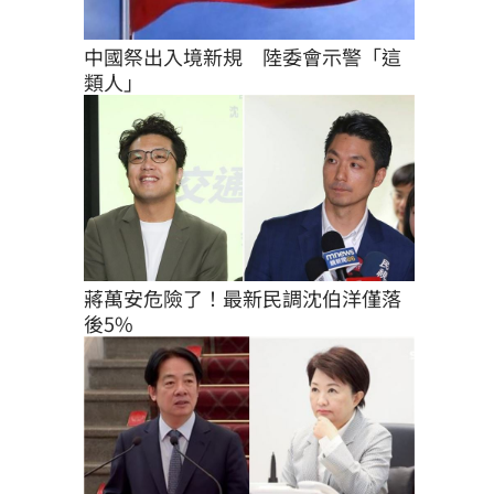
中國祭出入境新規　陸委會示警「這
類人」
蔣萬安危險了！最新民調沈伯洋僅落
後5%