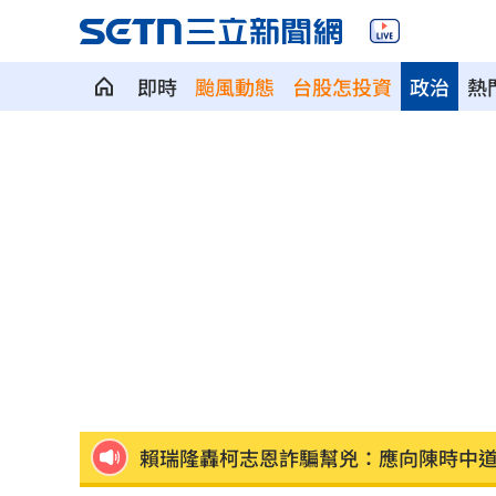
即時
颱風動態
台股怎投資
政治
熱
志祺七七爆料！中國賣家打造假台企攻
王凱追思靈堂開放 邱瓈寬第一時間現
肥大叔真正死因疑曝光！氣色超差還開
白海豚短暫回血！暴風圈「這天」擦過
賴瑞隆轟柯志恩詐騙幫兇：應向陳時中
周杰倫私生子真相曝光！孩子的親爹竟