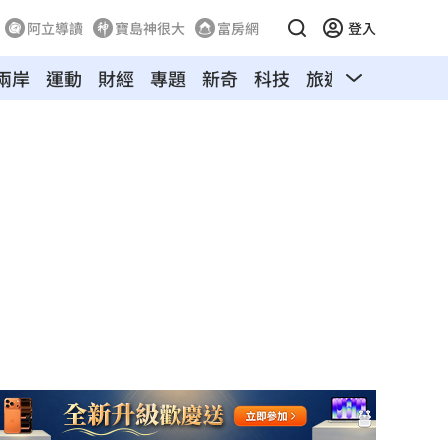
阿立導讀
寶島神很大
富房網
登入
兩岸
運動
財經
專題
新奇
科技
旅遊
汽車
寵物