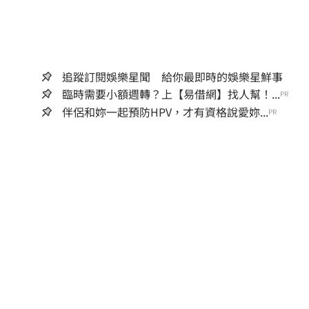
追蹤訂閱娛樂星聞 給你最即時的娛樂星鮮事
臨時需要小額週轉？上【易借網】找人幫！...
PR
伴侶和妳一起預防HPV，才有資格說愛妳...
PR