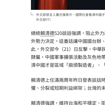
理想混蛋號召粉絲跨海追星吃美食！
18:
外交部發言人蕭光偉表示，國際社會看清中國才
外交部YT）
總統
賴清德
520談話強調，阻止外
外勢力決定。這番話讓中國國台辦
此，外交部今（21）日反擊，中華
隸屬，中國軍事擴張活動及灰色地
清中國才是區域「麻煩製造者」、
賴清德上任滿兩周年昨日發表談話
懼、分裂或短期利益綁架；台灣的未
賴清德強調，維持台海和平穩定、