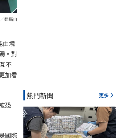
／翻攝自
能由境
獨。對
互不
更加看
熱門新聞
更多
被恐
是國際