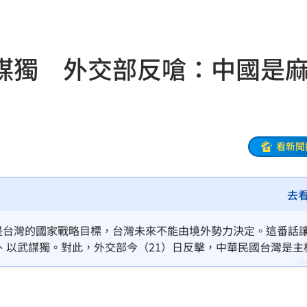
心聲
11:50
規
11:50
謀獨 外交部反嗆：中國是
11:46
光了
11:45
捐款
11:45
看新聞
寵粉
11:39
去
關
11:39
襲臀
11:36
狀是台灣的國家戰略目標，台灣未來不能由境外勢力決定。這番話
、以武謀獨。對此，外交部今（21）日反擊，中華民國台灣是主
道歉
11:36
軍事擴張活動及灰色地帶威脅，不僅無法獲得台灣人民認同，也
和平破壞者」及「現狀改變者」的本質。
綠
11:35