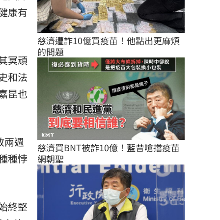
健康有
慈濟遭詐10億買疫苗！他點出更麻煩
的問題
其冥頑
史和法
嘉昆也
政兩週
慈濟買BNT被詐10億！藍昔嗆擋疫苗
種種悖
網朝聖
始終堅