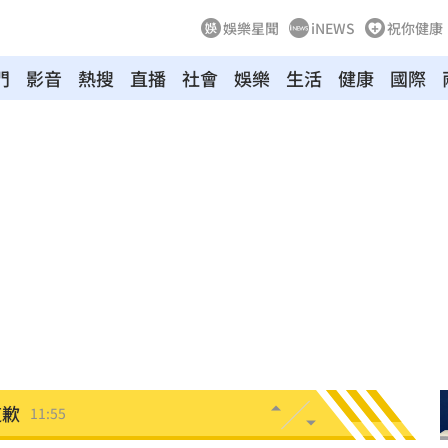
娛樂星聞
iNEWS
祝你健康
門
影音
熱搜
直播
社會
娛樂
生活
健康
國際
網購
12:03
身
12:02
直播
12:01
台灣
12:01
道歉
11:55
是他
11:50