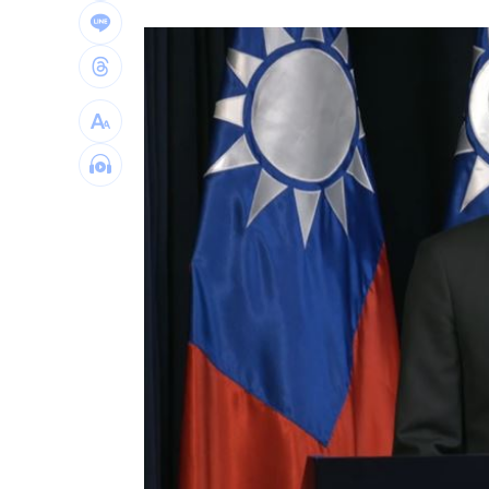
兆基債務風暴！檢調搜索 前董座帶回
9/7充公！5張千萬發票沒人領 地點一
獨／家樓梯門口重摔 李亞萍路邊倒地
台灣上市賣破8百輛！油電休旅80萬有找
台灣彩券開獎直播中
20:31
LIVE三立+24小時直播
15:27
三立iNEWS新聞台線上直播
18:00
商場戰國來臨 台中「頂奢大道」逐漸
「拍片人的多重宇宙」職涯論壇9/12登
8國球員齊聚高雄 Formosa 7s掀足球