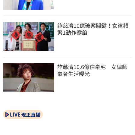
詐慈濟10億破案關鍵！女律頻
繁1動作露餡
詐慈濟10.6億住豪宅　女律師
豪奢生活曝光
現正直播