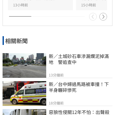
壇巨星合作，打造無數經典造型，在演藝圈地位
13小時前
15小時前
崇高且人緣極佳，此次告別式眾星雲集，展現其
在幕後無可取代的重要性，演藝圈好友皆對這位
專業且溫暖的幕後推手表達最深切的懷念與不
捨。
相關新聞
新／土城砂石車滲漏爛泥掉滿
地　警追查中
13分鐘前
新／台中婦過馬路被車撞！下
半身輾碎慘死
18分鐘前
惡狼性侵關12年不怕：出聲殺