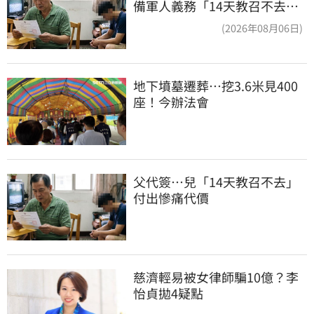
備軍人義務「14天教召不去」
換3個月刑期
(2026年08月06日)
地下墳墓遷葬…挖3.6米見400
座！今辦法會
父代簽…兒「14天教召不去」
付出慘痛代價
慈濟輕易被女律師騙10億？李
怡貞拋4疑點