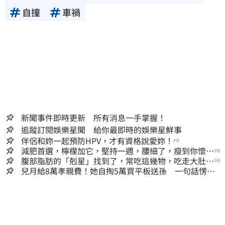
自撞
車禍
新聞事件即時更新 所有消息一手掌握！
追蹤訂閱娛樂星聞 給你最即時的娛樂星鮮事
伴侶和妳一起預防HPV，才有資格說愛妳！
PR
減肥首選，檸檬加它，堅持一週，腰細了，瘦到你懷疑
PR
人生
腹部脂肪的「剋星」找到了，常吃這幾物，吃走大肚
PR
囊，瘦出小蠻腰
兒月給8萬孝親費！她自掏5萬買平板送孫 一句話愣原
地「傷心不已」