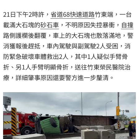
21日下午2時許，
省道
68快速道路
竹東端，一台
載滿大石塊的
砂石車
，不明原因失控暴衝，
自撞
路側護欄後翻覆，車上的大石塊也散落滿地，警
消獲報後趕抵，車內駕駛與副駕駛2人受困，消
防緊急破壞車體救出2人，其中1人疑似手臂骨
折、另1人手臂明顯骨折，送往竹東榮民醫院治
療，詳細肇事原因還要警方進一步釐清。