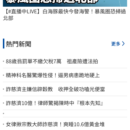
【#直播中LIVE】白海豚最快今發海警！暴風圈恐掃過
北部
熱門新聞
更多
88歲翁罰單不繳欠稅7萬 祖產險遭法拍
精神科名醫驚爆性侵！逼男病患跪地硬上
詐慈濟主嫌信辟穀教 收押全破功嗑光便當
詐慈濟10億！律師驚揭陳時中『根本先知』
女律揪宗教大師詐慈濟！爽睡10.6億黃金堆