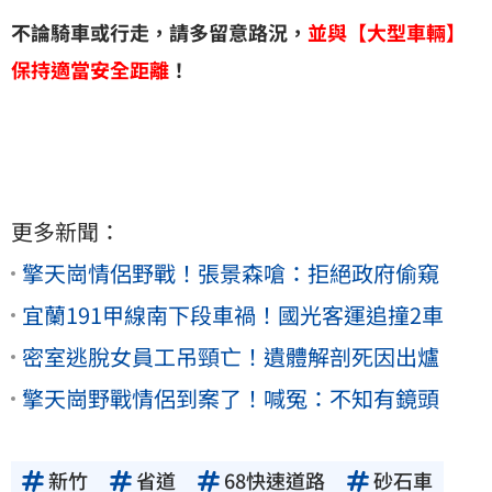
不論騎車或行走，請多留意路況，
並與【大型車輛】
保持適當安全距離
！
更多新聞：
擎天崗情侶野戰！張景森嗆：拒絕政府偷窺
宜蘭191甲線南下段車禍！國光客運追撞2車
密室逃脫女員工吊頸亡！遺體解剖死因出爐
擎天崗野戰情侶到案了！喊冤：不知有鏡頭
新竹
省道
68快速道路
砂石車