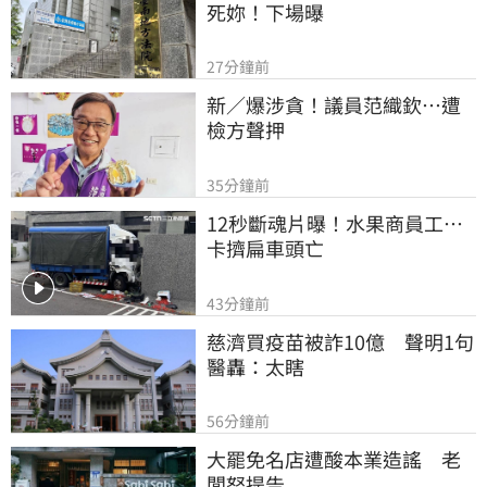
死妳！下場曝
27分鐘前
新／爆涉貪！議員范織欽…遭
檢方聲押
35分鐘前
12秒斷魂片曝！水果商員工…
卡擠扁車頭亡
43分鐘前
慈濟買疫苗被詐10億　聲明1句
醫轟：太瞎
56分鐘前
大罷免名店遭酸本業造謠　老
闆怒提告