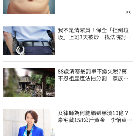
PR
我不是清潔員！保全「拒倒垃
圾」上班3天被炒 找法院討公
道結果出爐
88歲清寒翁罰單不繳欠稅7萬
不忍祖產遭法拍分割 家族按
月代繳償債
女律師為何能騙到慈濟10億？
豪宅藏158公斤黃金 李怡貞驚
曝背後身分