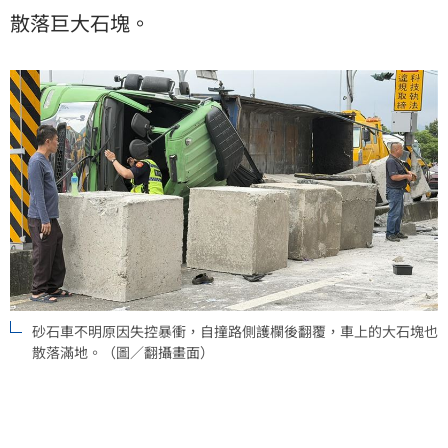
散落巨大石塊。
砂石車不明原因失控暴衝，自撞路側護欄後翻覆，車上的大石塊也
散落滿地。（圖／翻攝畫面）