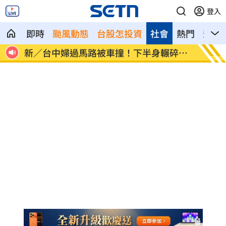
登入
即時
颱風動態
台股怎投資
社會
熱門
影音
砲
新／台中婦過馬路被車撞！下半身輾碎慘
Goo
死
箱