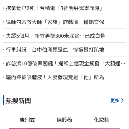
挖童骨已2死！台積電「3神明駐駕畫面曝」
律師勾宗教大師「家族」詐慈濟 僅她交保
失蹤5個月！新竹男墜300米深谷…已成白骨
行車糾紛！台中伯滿頭是血 慘遭暴打趴地
詐慈濟10億破案關鍵！提領上億現金觸發「大額通
報」神鬼律師遭擊落內幕
曬內褲被噴體液！人妻發現竟是「他」所為
熱搜新聞
更多
告別式
陳聆薇
化妝師