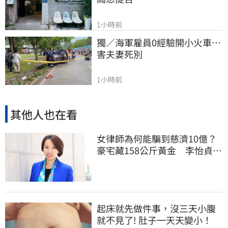
1小時前
獨／海軍雇員0經驗開小火車…
害夫妻死別
1小時前
其他人也在看
女律師為何能騙到慈濟10億？
豪宅藏158公斤黃金 李怡貞驚
曝背後身分
起床就先做件事，沒三天小腹
就不見了! 肚子一天天變小！