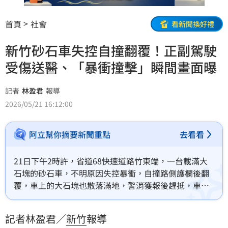
首頁
社會
看新聞換好禮
新竹砂石車失控自撞翻覆！正副駕駛
受傷送醫、「暴衝撞擊」瞬間畫面曝
記者
林盈君
報導
2026/05/21 16:12:00
阿立幫你摘要新聞重點
去看看
21日下午2時許，省道68快速道路竹東端，一台載滿大
石塊的砂石車，不明原因失控暴衝，自撞路側護欄後翻
覆，車上的大石塊也散落滿地，警消獲報後趕抵，車內
駕駛與副駕駛2人受困，消防緊急破壞車體救出2人，其
中1人疑似手臂骨折、另1人手臂明顯骨折，送往竹東榮
記者林盈君／
新竹
報導
民醫院治療，詳細肇事原因還要警方進一步釐清。