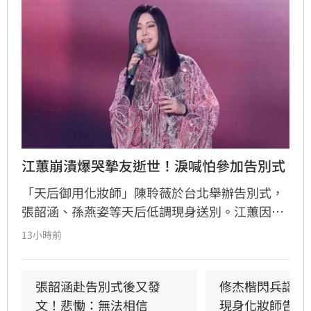
江蕙崩潰爆哭摯友逝世！淚喊怕參加告別式
「天后御用化妝師」陳聆薇於台北舉辦告別式，
張韶涵、孫燕姿等天后低調現身送別。江蕙因人
在國外無法出席，委託經紀人代為致意。江蕙經
13小時前
紀人透露，江蕙得知噩耗後悲痛不已，因無法面
對好友離世而不願到場。回憶過往，陳聆薇生前
抗癌仍敬業工作，令曾有抗癌經驗的江蕙十分心
張韶涵赴告別式後又發
修杰楷閃兵認罪
疼，如今遺憾好友離世。陳聆薇曾與眾多華語樂
文！悲慟：無法相信
現身化妝師告別