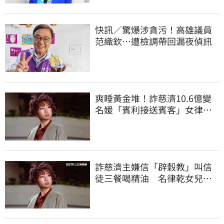
快訊／驚爆涉貪污！高雄議員
范織欽…遭檢調帶回漏夜偵訊
爽睡黃金堆！詐慈濟10.6億變
名媛「賓利接送賓客」女律師
超奢華生活曝光
詐慈濟主嫌信「辟穀教」叫信
徒三餐喝精油 名律乾女兒卻
吃鮑魚喝紅酒