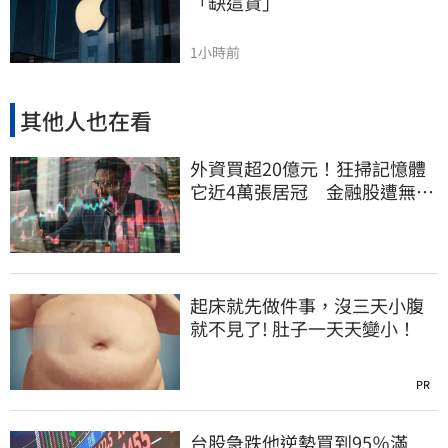
「缺這貨」
1小時前
其他人也在看
外資買超20億元！狂掃記憶體
它近4萬張居冠 金融股遭無情
棄守
起床就先做件事，沒三天小腹
就不見了! 肚子一天天變小！
PR
台股急跌他逆勢買到95％滿