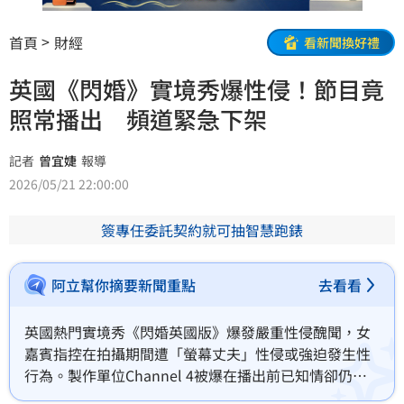
首頁
財經
看新聞換好禮
英國《閃婚》實境秀爆性侵！節目竟
照常播出 頻道緊急下架
記者
曾宜婕
報導
2026/05/21 22:00:00
簽專任委託契約就可抽智慧跑錶
阿立幫你摘要新聞重點
去看看
英國熱門實境秀《閃婚英國版》爆發嚴重性侵醜聞，女
嘉賓指控在拍攝期間遭「螢幕丈夫」性侵或強迫發生性
行為。製作單位Channel 4被爆在播出前已知情卻仍堅
持上架，引發輿論抨擊。執行長多拉格對此正式道歉，