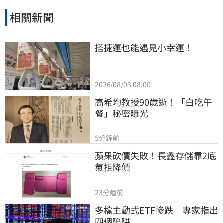
相關新聞
搭捷運也能遇見小幸運！
2026/08/03 08:00
高希均教授90歲逝！「白吃午
餐」秘密曝光
5分鐘前
蘋果砍價失敗！長鑫存儲靠2底
氣拒降價
23分鐘前
多檔主動式ETF慘跌　專家指出
四個陷阱