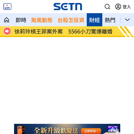
登入
即時
颱風動態
台股怎投資
財經
熱門
影音
驚爆離婚
通緝犯拒檢狂飆街頭！撞斷平交道柵欄逃
中
亡