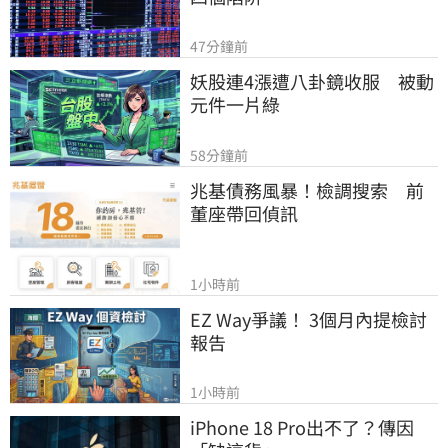
47分鐘前
妖股連4漲遭八卦鏡收服　被動
元件一片綠
58分鐘前
兆基債務風暴！檢調搜索　前
董座帶回偵訊
1小時前
EZ Way爭議！ 3個月內提檢討
報告
1小時前
iPhone 18 Pro出不了？傳因