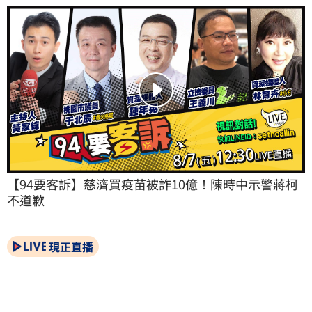
【94要客訴】慈濟買疫苗被詐10億！陳時中示警蔣柯
不道歉
現正直播