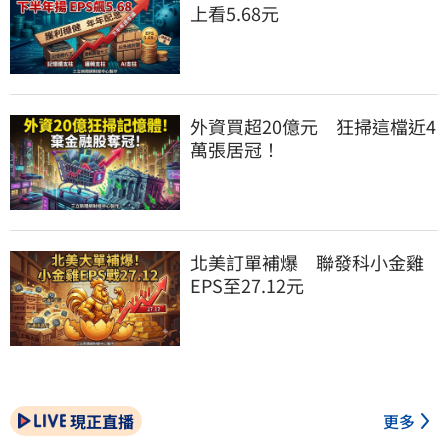
上看5.68元
外資買超20億元　狂掃這檔近4
萬張居冠！
北美訂單補爆　聯發科小金雞
EPS至27.12元
現正直播
更多