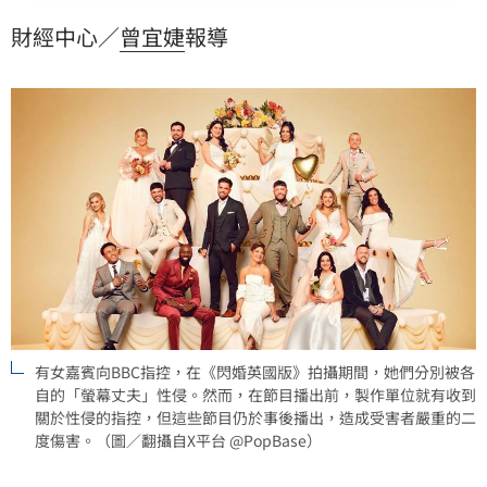
並已將節目全面下架。此事件引發外界對真人秀安全機
財經中心／
曾宜婕
報導
制與受害者保護措施的強烈質疑，國會議員更痛批製作
團隊缺乏追查真相的警覺心，致使受害者蒙受嚴重的二
度傷害。
有女嘉賓向BBC指控，在《閃婚英國版》拍攝期間，她們分別被各
自的「螢幕丈夫」性侵。然而，在節目播出前，製作單位就有收到
關於性侵的指控，但這些節目仍於事後播出，造成受害者嚴重的二
度傷害。（圖／翻攝自X平台 @PopBase）