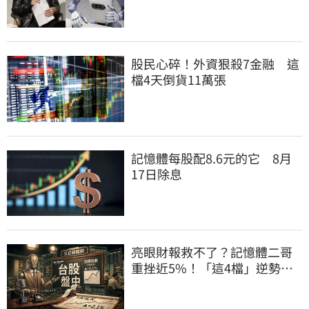
群全面噴出
股民心碎！外資狠殺7金融 這
檔4天倒貨11萬張
記憶體每股配8.6元的它 8月
17日除息
亮眼財報救不了？記憶體二哥
重挫近5%！「這4檔」逆勢上
漲扛起大旗