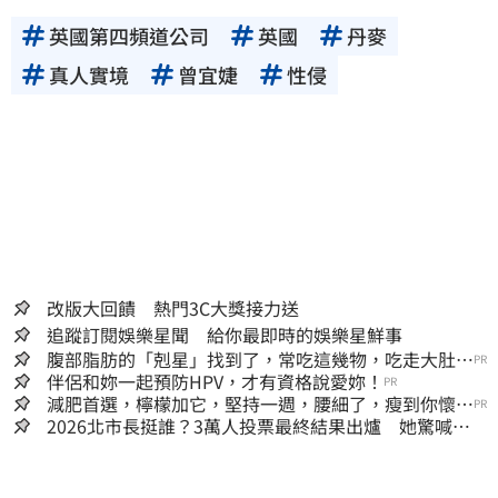
英國第四頻道公司
英國
丹麥
真人實境
曾宜婕
性侵
改版大回饋 熱門3C大獎接力送
追蹤訂閱娛樂星聞 給你最即時的娛樂星鮮事
腹部脂肪的「剋星」找到了，常吃這幾物，吃走大肚
PR
囊，瘦出小蠻腰
伴侶和妳一起預防HPV，才有資格說愛妳！
PR
減肥首選，檸檬加它，堅持一週，腰細了，瘦到你懷疑
PR
人生
2026北市長挺誰？3萬人投票最終結果出爐 她驚喊：
蔣萬安真該緊張了