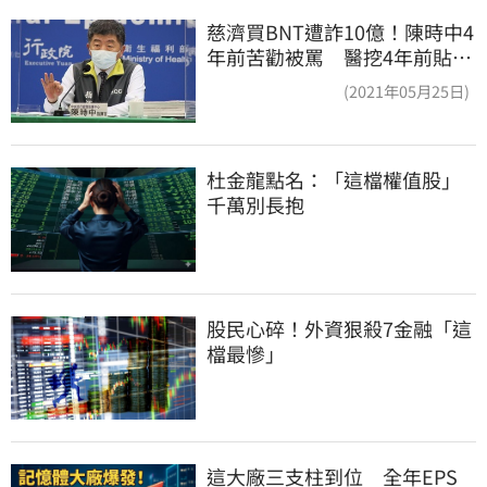
慈濟買BNT遭詐10億！陳時中4
年前苦勸被罵 醫挖4年前貼
文：藍白全翻車
(2021年05月25日)
杜金龍點名：「這檔權值股」
千萬別長抱
股民心碎！外資狠殺7金融「這
檔最慘」
這大廠三支柱到位　全年EPS