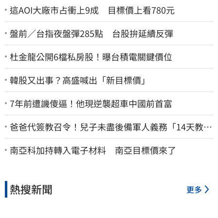
這AOI大廠市占衝上9成 目標價上看780元
盤前／台指夜盤彈285點 台股拚延續反彈
杜金龍公開6檔私房股！曝台積電關鍵價位
韓股又出事？高盛喊出「新目標價」
7年前遭譏傻逼！他現逆襲超車中國前首富
爸爸代簽教召令！兒子未盡後備軍人義務「14天教召
不去」換3個月刑期
南亞科加持轉入電子材料 南亞目標價來了
熱搜新聞
更多