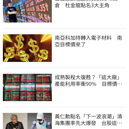
倉 杜金龍點名3大主角
南亞科加持轉入電子材料 南
亞目標價來了
成熟製程大復甦？「這大廠」
產能利用率衝90% 目標價上
看220元
黃仁勳點名「下一波浪潮」鴻
海集團率先大爆發 台股這族