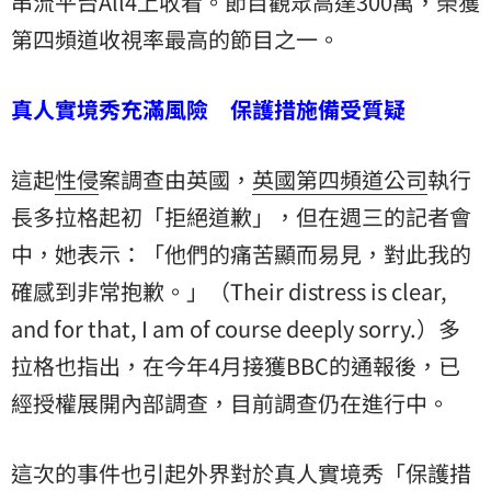
串流平台All4上收看。節目觀眾高達300萬，榮獲
第四頻道收視率最高的節目之一。
真人實境秀充滿風險 保護措施備受質疑
這起
性侵
案調查由英國，
英國第四頻道公司
執行
長多拉格起初「拒絕道歉」，但在週三的記者會
中，她表示：「他們的痛苦顯而易見，對此我的
確感到非常抱歉。」（Their distress is clear,
and for that, I am of course deeply sorry.）多
拉格也指出，在今年4月接獲BBC的通報後，已
經授權展開內部調查，目前調查仍在進行中。
這次的事件也引起外界對於真人實境秀「保護措