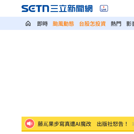
即時
颱風動態
台股怎投資
熱門
影
橘貓「阿咪」失蹤138日！飼主懸賞20萬
停車格內卡電線桿 駕駛抱怨：停不進
新／被動元件股的他！下午5點開重訊
15
兆基案檢調6路搜索！約談前董座2高層
告別洋基工程 領航猿宣佈陳昱瑞重披
藤嶌果步寫真遭AI魔改 出版社怒告！
1