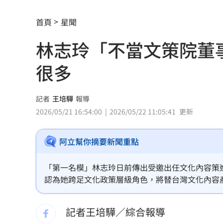
連三個月CPI破通膨線 央行政策走勢曝
首頁
星聞
三峽街頭爆槍響！毒品糾紛男遭開槍洩
林志玲「不當文策院董
嘴咬鋁箔包也被盤查 騎士質疑警刻意
很多
2026年市佔40％！台灣頭家最愛神車
15
做錯恐奪命 專家示警停電「7大NG行
記者
王培驊
報導
2026/05/21 16:54:00
2026/05/22 11:05:41
更新
錄到一半失控 胡瓜遭陳亞蘭抓頭撞氣
阿立幫你摘要新聞重點
新／南港Lalaport施工意外！鷹架坍塌
肥大叔猝逝前為何堅持直播？網悲曝這
「第一名模」林志玲日前傳出受邀出任文化內容策
認為她跨足文化政策層級角色，將替台灣文化內容
GPT將取消這項限制 免費版都受惠
14:
燒。不過今（21）日林志玲卻無預警發出聲明，
記者王培驊／綜合報導
沈玉琳驚人女僕造型曝光 全場一看都