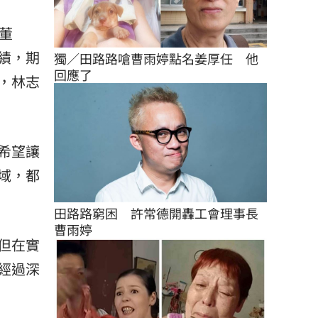
董
績，期
獨／田路路嗆曹雨婷點名姜厚任　他
回應了
，林志
希望讓
域，都
田路路窮困　許常德開轟工會理事長
曹雨婷
但在實
經過深