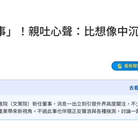
15:04
憤
15:04
事」！親吐心聲：比想像中
刁難
15:03
:00
為」
15:00
看新聞
球
14:59
去
墜落
14:57
原因
14:54
進院（文策院）新任董事，消息一出立刻引發外界高度關注，不
產業帶來新視角。不過此事也伴隨正反聲浪與各種揣測，討論一
53
表示自己將「不承接文策院董事一職」。
嚇傻
14:48