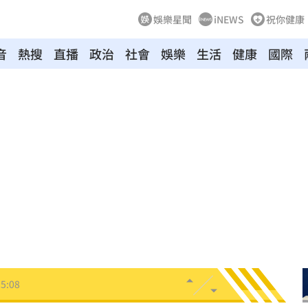
娛樂星聞
iNEWS
祝你健康
音
熱搜
直播
政治
社會
娛樂
生活
健康
國際
元
15:14
去
15:14
:13
到案
15:11
戰袍
15:08
5:08