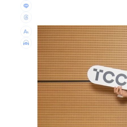
裸辭在家當奶爸 他砸百萬做出AI破億
白海豚海警 一圖看風雨時程「下到發
阮經天新片入選多倫多影展 日本導演
新／注意！這家營建股 下午4點開重訊
台灣彩券開獎直播中
20:31
LIVE三立+24小時直播
15:27
三立iNEWS新聞台線上直播
18:00
台彩父親節推新刮刮樂千萬頭獎超「爸
商場戰國來臨 台中「頂奢大道」逐漸
「拍片人的多重宇宙」職涯論壇9/12登