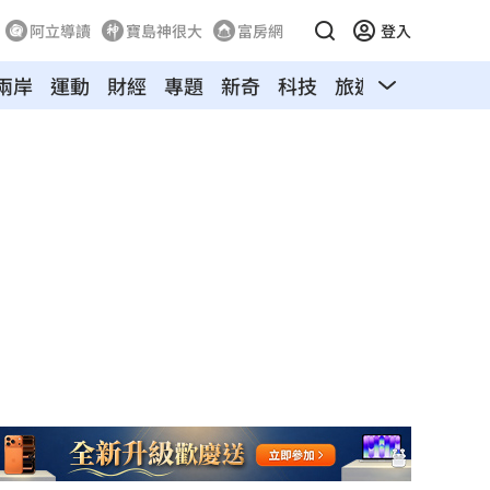
阿立導讀
寶島神很大
富房網
登入
兩岸
運動
財經
專題
新奇
科技
旅遊
汽車
寵物