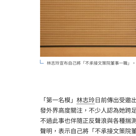
8國球員齊聚高雄 Formosa 7s掀足球
理想混蛋號召粉絲跨海追星吃美食！
18:
林志玲宣布自己將「不承接文策院董事一職」。
「第一名模」
林
志玲
日前傳出受邀
發外界高度關注，不少人認為她跨
不過此事也伴隨正反聲浪與各種揣測
聲明，表示自己將「不承接文策院