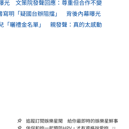
曝光 文策院發聲回應：尊重但合作不變
決書寫明「疑國台辦阻擋」 背後內幕曝光
兒「曬禮金名單」 親發聲：真的太感動
追蹤訂閱娛樂星聞 給你最即時的娛樂星鮮事
伴侶和妳一起預防HPV，才有資格說愛妳...
PR