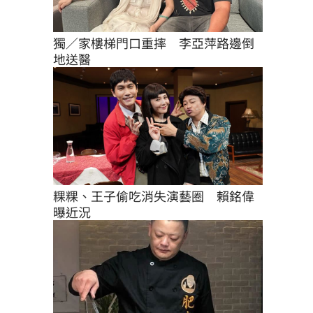
獨／家樓梯門口重摔　李亞萍路邊倒
地送醫
粿粿、王子偷吃消失演藝圈　賴銘偉
曝近況