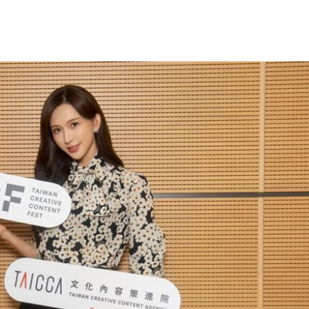
神劇
14:48
紫」
14:47
狂讚
14:46
14:44
」氣
12:00
成形
12:00
場！
10:30