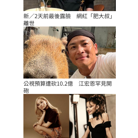
新／2天前最後露臉　網紅「肥大叔」
離世
公視預算遭砍10.2億　江宏恩罕見開
砲