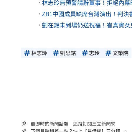
林志玲無預警請辭董事！拒絕內幕
ZB1中國成員缺席台灣演出！判
劉在錫未到場仍送祝福！崔真實女
林志玲
劉思銘
志玲
文策院
最即時的新聞話題 追蹤訂閱三立新聞網
下個月房租差一點？快上【易借網】三分鐘...
PR