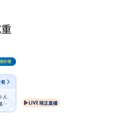
沉重
換好禮
看看
少人
現正直播
路延