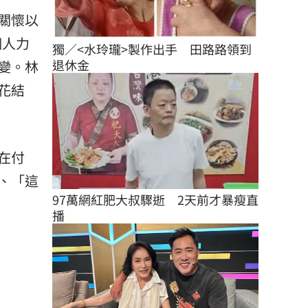
關懷以
個人力
獨／<水玲瓏>製作出手　田路路領到
退休金
變。林
花結
在付
、「這
97萬網紅肥大叔驟逝　2天前才暴瘦直
播