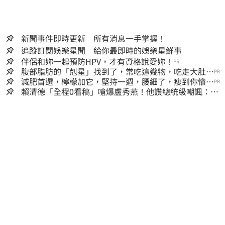
新聞事件即時更新 所有消息一手掌握！
追蹤訂閱娛樂星聞 給你最即時的娛樂星鮮事
伴侶和妳一起預防HPV，才有資格說愛妳！
PR
腹部脂肪的「剋星」找到了，常吃這幾物，吃走大肚
PR
囊，瘦出小蠻腰
減肥首選，檸檬加它，堅持一週，腰細了，瘦到你懷疑
PR
人生
賴清德「全程0看稿」嗆爆盧秀燕！他讚總統級嘲諷：把
8年總帳一次掀翻