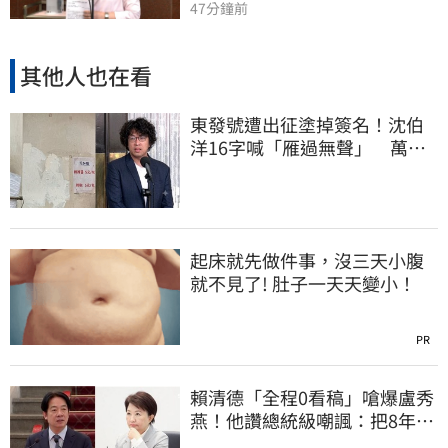
47分鐘前
其他人也在看
東發號遭出征塗掉簽名！沈伯
洋16字喊「雁過無聲」 萬人
讚：這就是高度
起床就先做件事，沒三天小腹
就不見了! 肚子一天天變小！
PR
賴清德「全程0看稿」嗆爆盧秀
燕！他讚總統級嘲諷：把8年總
帳一次掀翻