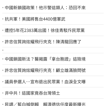
中國新鎖國政策！他示警這類人：恐回不來
抗共軍！美國將售台4400億軍武
遭控5年花2383萬出國！徐佳青駁斥民眾黨
許忠信質詢炫耀飛行夾克！陳清龍回應了
中國鎖國新法？醫揭露「拿台胞證」這險境
許忠信質詢炫耀飛行夾克！顧立雄滿臉問號
議員參選人…宣布退出民眾黨！血淚全文曝
非中共！這國家竟吞台灣領土
民調／藍白喊倒賴 賴清德信任度最新曝光