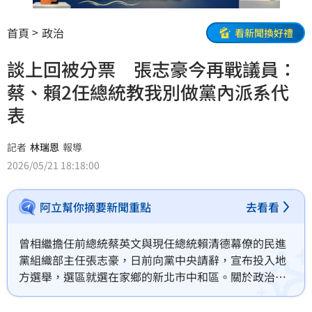
首頁
政治
看新聞換好禮
談上回被分票 張志豪今再戰議員：
蔡、賴2任總統教我別做黨內派系代
表
記者
林瑞恩
報導
2026/05/21 18:18:00
阿立幫你摘要新聞重點
去看看
曾相繼擔任前總統蔡英文與現任總統賴清德幕僚的民進
黨組織部主任張志豪，日前向黨中央請辭，宣布投入地
方選舉，選區就選在家鄉的新北市中和區。關於政治工
作，今（21）日，張志豪就透露了，蔡、賴兩任總統教
會他的事。