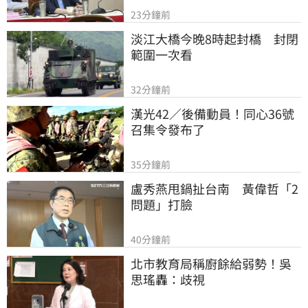
23分鐘前
淡江大橋今晚8時起封橋　封閉
範圍一次看
32分鐘前
漢光42／後備動員！同心36號
召集令發布了
35分鐘前
盧秀燕甩鍋扯台南　黃偉哲「2
問題」打臉
40分鐘前
北市教育局稱廚餘給弱勢！吳
思瑤轟：歧視