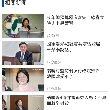
相關新聞
今年總預算還沒審完　綠轟立
院史上最荒謬
3分鐘前
國軍漢光42號實兵演習登場　
卓榮泰說話了
17分鐘前
翁曉玲堅持刪凍行政院預算！
韓國瑜受不了
18分鐘前
翁曉玲4條件審監委人選：不具
備就全封殺