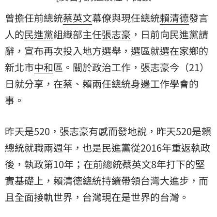
曾擔任前總統
蔡英文
幕僚與現任總統
賴清德
發言
人的
民進黨
組織部主任
張志豪
，日前向民進黨請
辭，宣布再次投入地方選舉，選區就選在家鄉的
新北
市
中和
區。關於政治工作，張志豪今（21）
日就分享，在蔡、賴兩任總統身邊工作學會的
事。
昨天是520，張志豪有感而發地說，昨天520是賴
總統就職兩週年，也是民進黨從2016年重返執政
後，執政第10年；在前總統蔡英文8年打下的堅
實基礎上，賴清德總統持續帶領台灣大進步，而
且全面接軌世界，台灣現在是世界的台灣。