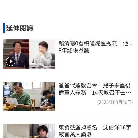
延伸閱讀
賴清德0看稿嗆爆盧秀燕！他：
8年總帳掀翻
爸爸代簽教召令！兒子未盡後
備軍人義務「14天教召不去」
換3個月刑期
(2026年08月06日)
東發號塗掉簽名　沈伯洋16字
箴言萬人讚爆