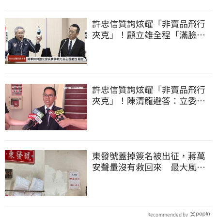
許忠信質詢炫耀「非賣品飛行
夾克」！顧立雄全程「滿臉問
號」
許忠信質詢炫耀「非賣品飛行
夾克」！陳清龍避答：立委質
詢各有專業
東發號蓋掉簽名被出征，蔣萬
安聲量沒有救回來 最大風險
曝光
Recommended by