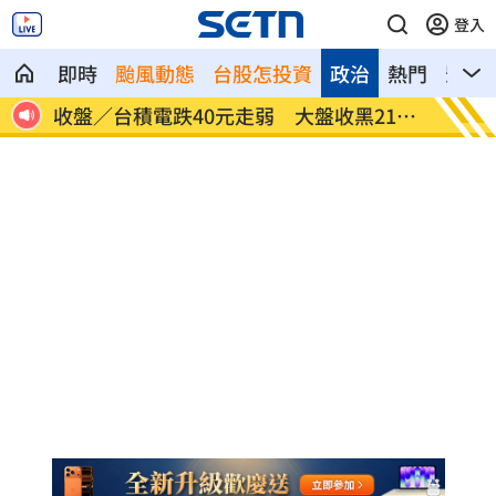
登入
即時
颱風動態
台股怎投資
政治
熱門
影音
晚上
收盤／台積電跌40元走弱 大盤收黑214
反覆感
點