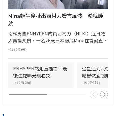
Mina輕生後扯出西村力發言風波　粉絲護
航
南韓男團ENHYPEN成員西村力（NI-KI）近日捲
入輿論風暴，一名26歲日本粉絲Mina在首爾直播
期間輕生身亡。事件起因於西村力直播時提及
-438分鐘前
「部分粉絲只想獲關注」，被外界質疑是在影射
Mina，導致她遭到網路霸凌。儘管粉絲後援會發
聲護航，強調西村力並非針對特定個人，但仍引
ENHYPEN站姐直播亡！最
追星追到丟性命
發極大爭議。目前南韓警方已介入調查Mina死
後住處曝光網看哭
霸曾做酒店賺破
因，強調案件仍在釐清中，尚無法將悲劇歸因於
-412分鐘前
-392分鐘前
單一事件，而西村力與所屬經紀公司對此尚未作
出正式回應。這起悲劇也再度引發社會對於網路
霸凌與粉絲文化界線的深刻討論。