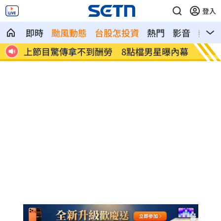
登入
即時
颱風動態
台股怎投資
熱門
影音
熱搜
菌狂長
上節目驚傳拿不到酬勞 8點檔男星曝內幕
白海豚