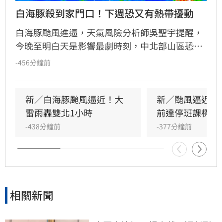
白海豚殺到家門口！下週恐又有熱帶擾動
白海豚颱風進逼，天氣風險分析師吳聖宇提醒，
今晚至明白天是影響最劇時刻，中北部山區恐達
豪雨等級，新竹以北及沿海地區更須嚴防9至10
-456分鐘前
級強陣風。颱風預計10日登陸中國，隨後台灣轉
為西南風環境，中南部仍有陣雨或雷雨機率。此
外，下週末需密切留意南邊低壓帶中的熱帶擾動
新／白海豚颱風逼近！大
新／颱風逼近！
發展，不排除有新的熱帶系統接近影響台灣。
雷雨轟雙北1小時
前達停班課標準
-438分鐘前
-377分鐘前
相關新聞