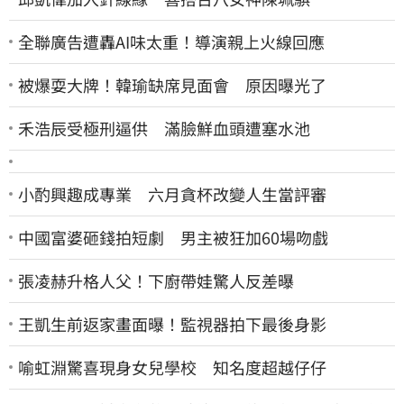
全聯廣告遭轟AI味太重！導演親上火線回應
被爆耍大牌！韓瑜缺席見面會 原因曝光了
禾浩辰受極刑逼供 滿臉鮮血頭遭塞水池
小酌興趣成專業 六月貪杯改變人生當評審
中國富婆砸錢拍短劇 男主被狂加60場吻戲
張凌赫升格人父！下廚帶娃驚人反差曝
王凱生前返家畫面曝！監視器拍下最後身影
喻虹淵驚喜現身女兒學校 知名度超越仔仔