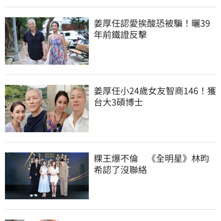
姜厚任認愛挨酸恐被騙！曬39
年前鐵證反擊
姜厚任小24歲女友智商146！獲
台大3碩博士
粿王爆不倫　《全明星》林昀
希認了沒聯絡