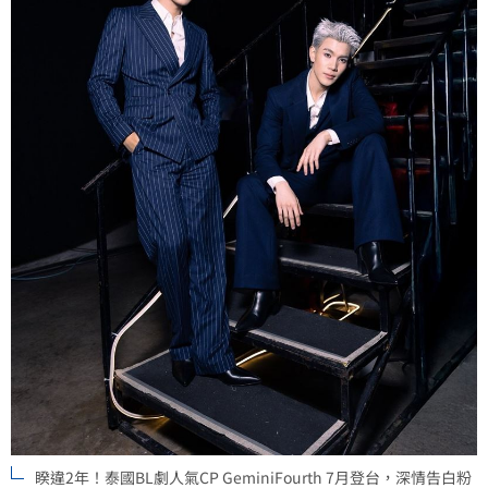
睽違2年！泰國BL劇人氣CP GeminiFourth 7月登台，深情告白粉