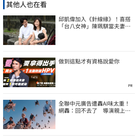
其他人也在看
邱凱偉加入《針線緣》！喜搭
「台八女神」陳珮騏當夫妻：
想再生個女兒
做到這點才有資格說愛你
PR
全聯中元廣告遭轟AI味太重！
網轟：回不去了 導演親上火
線62字回應