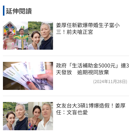
延伸閱讀
姜厚任新歡爆帶婚生子當小
三！前夫嗆正宮
政府「生活補助金5000元」連3
天發放 逾期視同放棄
(2024年11月28日)
女友台大3碩1博爆造假！姜厚
任：文盲也愛