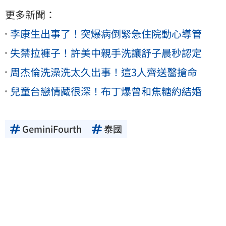
更多新聞：
李康生出事了！突爆病倒緊急住院動心導管
失禁拉褲子！許美中親手洗讓舒子晨秒認定
周杰倫洗澡洗太久出事！這3人齊送醫搶命
兒童台戀情藏很深！布丁爆曾和焦糖約結婚
GeminiFourth
泰國