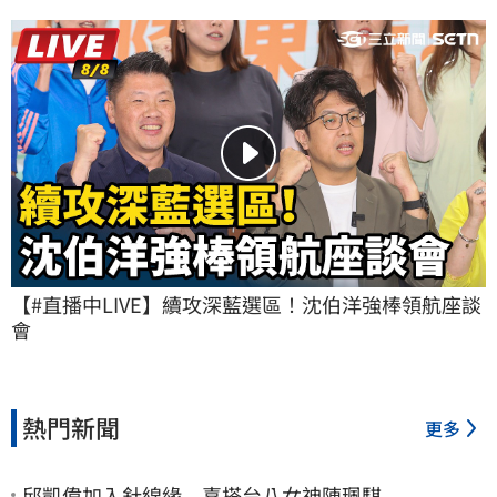
【#直播中LIVE】續攻深藍選區！沈伯洋強棒領航座談
會
熱門新聞
更多
邱凱偉加入針線緣 喜搭台八女神陳珮騏