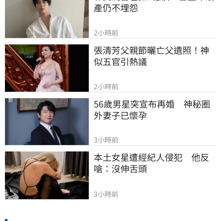
產仍不埋怨
2小時前
張清芳父親節曬亡父遺照！神
似五官引熱議
2小時前
56歲男星突宣布再婚　神秘圈
外妻子已懷孕
3小時前
本土女星遭經紀人侵犯　他反
嗆：沒伸舌頭
3小時前