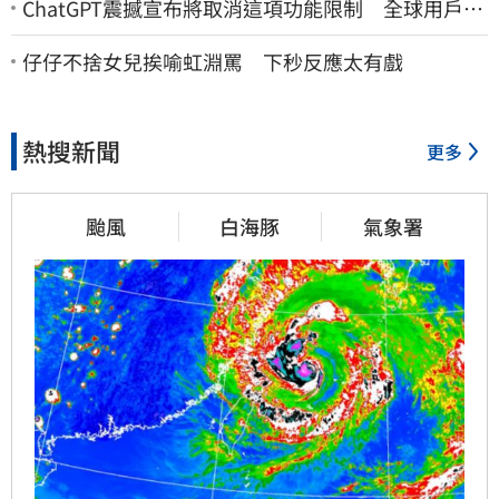
ChatGPT震撼宣布將取消這項功能限制 全球用戶即
刻起「免費」用到飽
仔仔不捨女兒挨喻虹淵罵 下秒反應太有戲
熱搜新聞
更多
颱風
白海豚
氣象署