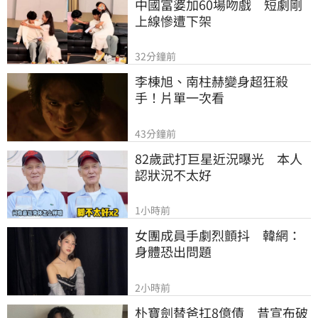
中國富婆加60場吻戲　短劇剛
上線慘遭下架
32分鐘前
李棟旭、南柱赫變身超狂殺
手！片單一次看
43分鐘前
82歲武打巨星近況曝光　本人
認狀況不太好
1小時前
女團成員手劇烈顫抖　韓網：
身體恐出問題
2小時前
朴寶劍替爸扛8億債　昔宣布破