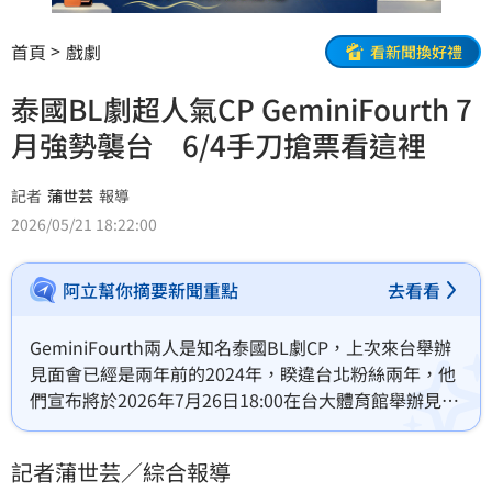
首頁
戲劇
看新聞換好禮
泰國BL劇超人氣CP GeminiFourth 7
月強勢襲台 6/4手刀搶票看這裡
記者
蒲世芸
報導
2026/05/21 18:22:00
阿立幫你摘要新聞重點
去看看
GeminiFourth兩人是知名泰國BL劇CP，上次來台舉辦
見面會已經是兩年前的2024年，睽違台北粉絲兩年，他
們宣布將於2026年7月26日18:00在台大體育館舉辦見面
會，約定跟台北粉絲不見不散，他們嘴甜喊話「那些心
動與悸動的瞬間，都將成為我們之間最珍貴的雙向奔
記者蒲世芸／綜合報導
赴」，兩人也提前預告驚喜，LOOK KHUNNOO將會擔