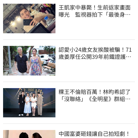
王凱家中暴斃！生前返家畫面
曝光 監視器拍下「最後身
影」
認愛小24歲女友挨酸被騙！71
歲姜厚任公開39年前鐵證護
愛：沒有這回事
粿王不倫賠百萬！林昀希認了
「沒聯絡」《全明星》群組現
況曝光
中國富婆砸錢讓自己拍短劇！