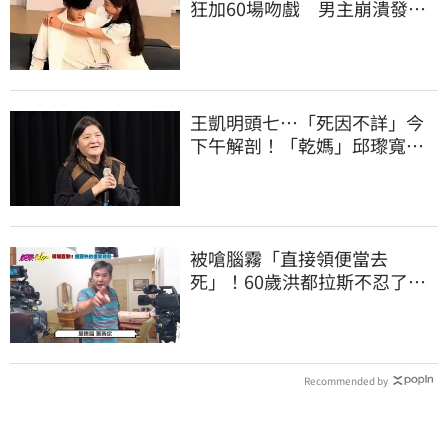
狂加60場吻戲 男主崩潰發
聲：別再輸送口水
王凱明頭七…「死因不詳」今
下午解剖！「乾媽」邱瓈寬出
手協辦法會
被嗆腦霧「直接領便當去
死」！60歲洪都拉斯不忍了
親上火線回覆ㅤ
Recommended by