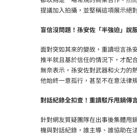
提議加入拍攝，並堅稱這項展示絕
盲信沒問題！孫安佐「半強迫」說服
面對突如其來的變故，重讀坦言孫
推半就且基於信任的情況下，才配
無奈表示，孫安佐對武器和火力的
他始終一意孤行，甚至不在意法律
對話紀錄全扣查！重讀駁斥甩鍋傳言
針對網友質疑團隊在出事後集體甩
機與對話紀錄，誰主導、誰協助在