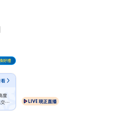
內
換好禮
看看
高度
現正直播
元交保
規