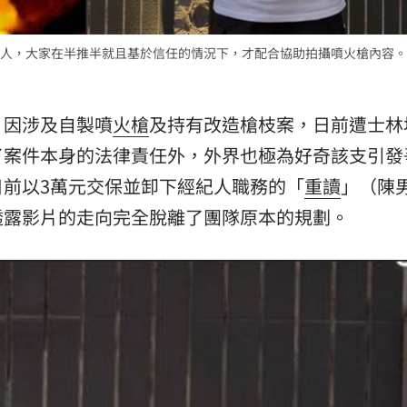
人，大家在半推半就且基於信任的情況下，才配合協助拍攝噴火槍內容。
）因涉及自製噴
火槍
及持有改造槍枝案，日前遭士林
了案件本身的法律責任外，外界也極為好奇該支引發
前以3萬元交保並卸下經紀人職務的「
重讀
」（陳
透露影片的走向完全脫離了團隊原本的規劃。