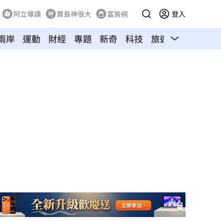
阿立導讀
寶島神很大
富房網
登入
兩岸
運動
財經
專題
新奇
科技
旅遊
汽車
寵物