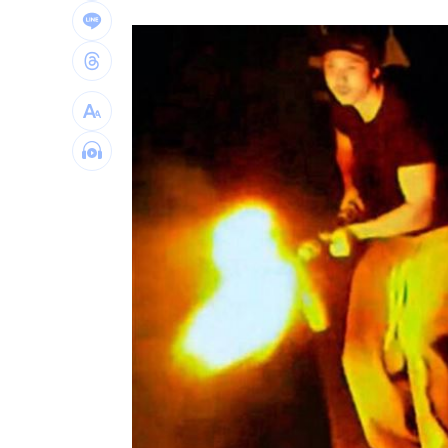
埃及知名女星涉毒被判死 引發社會震
桃園聯隊奪世界青棒亞軍 張善政接機
男駕車至議員服務處嗆開槍 台中警抓
新／Sandisk挫5%！台指期翻紅站回440
台灣彩券開獎直播中
20:31
LIVE三立+24小時直播
15:27
三立iNEWS新聞台線上直播
18:00
理想混蛋號召粉絲跨海追星吃美食！
18: