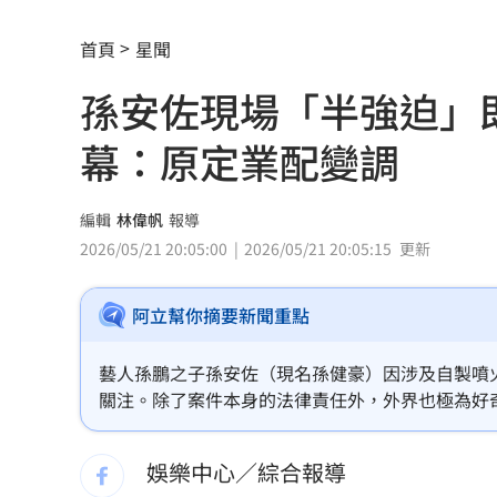
慈濟買BNT被詐10億！藍昔嗆擋疫苗網
首頁
星聞
它躋身美禁令受惠者 上半年EPS衝2.5
孫安佐現場「半強迫」
高溫重創雞蛋產量 最快要等到9月才回
幕：原定業配變調
7月營收寫同期次高 聯寶訂單看到2027
台股收復44000點大關 2關鍵看AI產業
編輯
林偉帆
報導
2026/05/21 20:05:00
2026/05/21 20:05:15
更新
他見搶案挺身相救遭圍毆亡！嫌犯最小1
扣款人數狂增4成 國泰小龍基金布局曝
阿立幫你摘要新聞重點
車是我的、油也是我的 睡車竟被收住
藝人孫鵬之子孫安佐（現名孫健豪）因涉及自製噴
關注。除了案件本身的法律責任外，外界也極為好
24歲存款破百萬！她公開致富關鍵：超
並卸下經紀人職務的「重讀」（陳男），稍早拍片
劃。
這大廠產能利用率衝90% 目標價上看2
娛樂中心／綜合報導