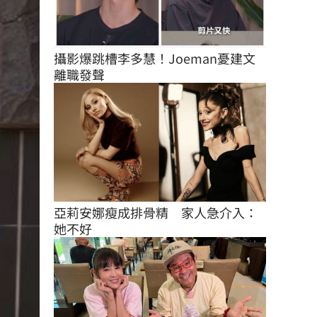
攝影爆跳槽李多慧！Joeman憂建文
離職發聲
亞莉安娜瘦成排骨精　家人急介入：
她不好