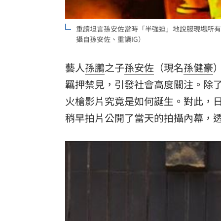
重讀坦言孫安佐當時「半強迫」地說服現場所有
攝自孫安佐、重讀IG）
藝人
孫鵬
之子
孫安佐
（現名
孫健豪
羈押禁見，引發社會高度關注。除
火槍影片究竟是如何誕生。對此，日
稍早拍片公開了當天的拍攝內幕，