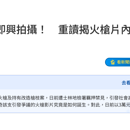
朝聖
01:35
8元
01:30
即興拍攝！ 重讀揭火槍片
穩
01:26
年
01:20
發展
01:13
看新聞
2歲
01:10
光
01:05
去
宿費
01:04
火槍及持有改造槍枝案，日前遭士林地檢署羈押禁見，引發社會
奇該支引發爭議的火槍影片究竟是如何誕生。對此，日前以3萬
孝順
01:02
公開了當天的拍攝內幕，透露影片的走向完全脫離了團隊原本的
20元
01:00