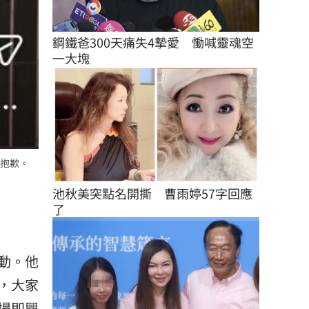
鋼鐵爸300天痛失4摯愛　慟喊靈魂空
一大塊
抱歉。
池秋美突點名開撕　曹雨婷57字回應
了
動。他
，大家
場即興