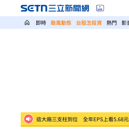
即時
颱風動態
台股怎投資
熱門
影
7年前遭譏傻逼！他逆襲超車中國前首富
女兒一句話 兩老退休生活全變調
03:05
記憶體產能全被大廠包下 驚人漲價潮
北美訂單補爆 聯發科小金雞EPS至27.1
AI和你讀的不同！實測《時代》驚揭1真
這大廠三支柱到位 全年EPS上看5.68元