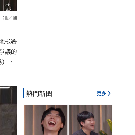
（圖／翻
地檢署
爭議的
男），
熱門新聞
更多