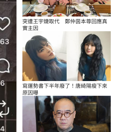
突遭王宇婕取代　鄭仲茵本尊回應真
實主因
寫運勢書下半年廢了！唐綺陽瘦下來
原因曝