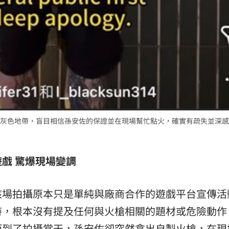
灰色地帶，盲目相信孫安佐的保證並在現場幫忙點火，確實有疏失並深感
戲 驚爆現場變調
該場拍攝原本只是單純與廠商合作的遊戲平台宣傳活
時，根本沒有提及任何與火槍相關的題材或危險動作
而到了拍攝當天，孫安佐卻突然拿出自製火槍，在現