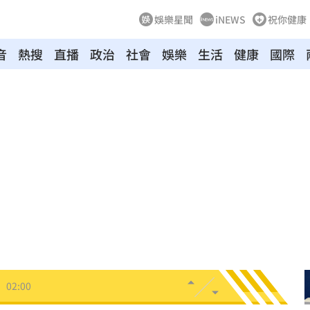
娛樂星聞
iNEWS
祝你健康
音
熱搜
直播
政治
社會
娛樂
生活
健康
國際
03:10
來襲
03:04
2元
02:30
相
02:10
02:00