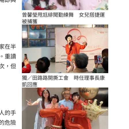
曾馨瑩甩尪緋聞勤練舞　女兒搭捷運
被捕獲
家在半
。重讀
次，但
獨／田路路開撕工會　時任理事長康
凱回應
人的手
的危險